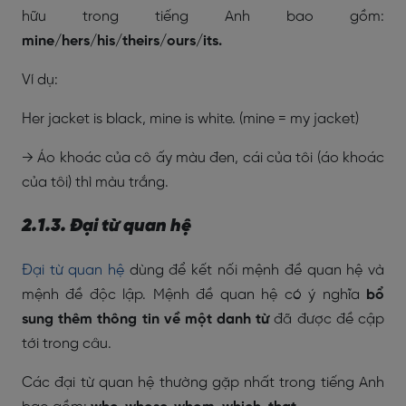
hữu trong tiếng Anh bao gồm:
mine/hers/his/theirs/ours/its.
Ví dụ:
Her jacket is black, mine is white. (mine = my jacket)
→ Áo khoác của cô ấy màu đen, cái của tôi (áo khoác
của tôi) thì màu trắng.
2.1.3. Đại từ quan hệ
Đại từ quan hệ
dùng để kết nối mệnh đề quan hệ và
mệnh đề độc lập. Mệnh đề quan hệ có ý nghĩa
bổ
sung thêm thông tin về một danh từ
đã được đề cập
tới trong câu.
Các đại từ quan hệ thường gặp nhất trong tiếng Anh