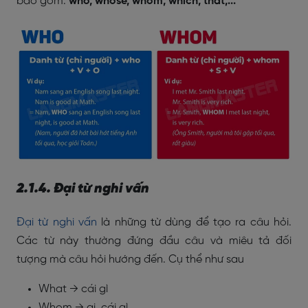
bao gồm:
who, whose, whom, which, that,...
2.1.4. Đại từ nghi vấn
Đại từ nghi vấn
là những từ dùng để tạo ra câu hỏi.
Các từ này thường đứng đầu câu và miêu tả đối
tượng mà câu hỏi hướng đến. Cụ thể như sau
What → cái gì
Whom → ai, cái gì