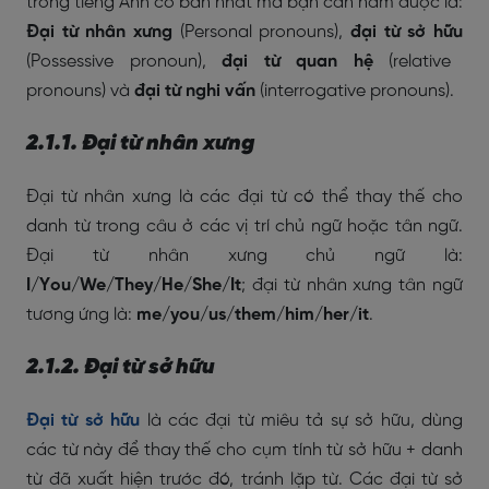
trong tiếng Anh cơ bản nhất mà bạn cần nắm được là:
Đại từ nhân xưng
(Personal pronouns),
đại từ sở hữu
(Possessive pronoun),
đại từ quan hệ
(relative
pronouns) và
đại từ nghi vấn
(interrogative pronouns).
2.1.1. Đại từ nhân xưng
Đại từ nhân xưng là các đại từ có thể thay thế cho
danh từ trong câu ở các vị trí chủ ngữ hoặc tân ngữ.
Đại từ nhân xưng chủ ngữ là:
I/You/We/They/He/She/It
; đại từ nhân xưng tân ngữ
tương ứng là:
me/you/us/them/him/her/it
.
2.1.2. Đại từ sở hữu
Đại từ sở hữu
là các đại từ miêu tả sự sở hữu, dùng
các từ này để thay thế cho cụm tính từ sở hữu + danh
từ đã xuất hiện trước đó, tránh lặp từ. Các đại từ sở