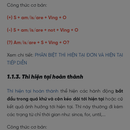
Công thức cơ bản:
(+) S + am/is/are + Ving + O
(-) S + am/is/are + not + Ving + O
(?) Am/is/are + S + Ving + O?
Xem chi tiết:
PHÂN BIỆT THÌ HIỆN TẠI ĐƠN VÀ HIỆN TẠI
TIẾP DIỄN
1.1.3. Thì hiện tại hoàn thành
Thì hiện tại hoàn thành
thể hiện các hành động
bắt
đầu trong quá khứ và còn kéo dài tới hiện tại
hoặc có
kết quả ảnh hưởng tới hiện tại. Thì này thường đi kèm
các trạng từ chỉ thời gian như: since, for, until,...
Công thức cơ bản: