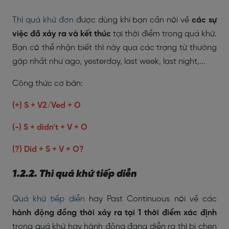
Thì quá khứ đơn
được dùng khi bạn cần nói về
các sự
việc đã xảy ra và kết thúc
tại thời điểm trong quá khứ.
Bạn có thể nhận biết thì này qua các trạng từ thường
gặp nhất như ago, yesterday, last week, last night,...
Công thức cơ bản:
(+) S + V2/Ved + O
(-) S + didn’t + V + O
(?) Did + S + V + O?
1.2.2. Thì quá khứ tiếp diễn
Quá khứ tiếp diễn
hay Past Continuous nói về các
hành động đồng thời xảy ra tại 1 thời điểm xác định
trong quá khứ hay hành động đang diễn ra thì bị chen