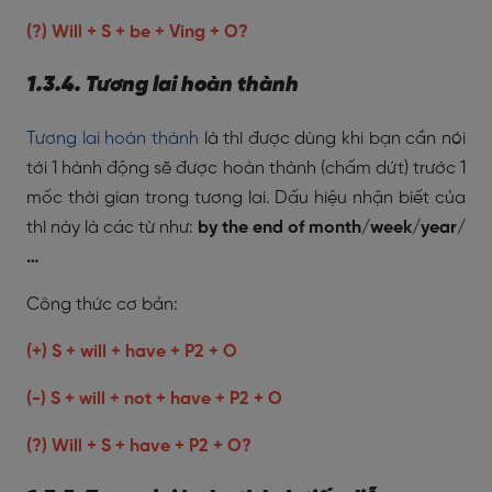
(?) Will + S + be + Ving + O?
1.3.4. Tương lai hoàn thành
Tương lai hoàn thành
là thì được dùng khi bạn cần nói
tới 1 hành động sẽ được hoàn thành (chấm dứt) trước 1
mốc thời gian trong tương lai. Dấu hiệu nhận biết của
thì này là các từ như:
by the end of month/week/year/
…
Công thức cơ bản:
(+) S + will + have + P2 + O
(-) S + will + not + have + P2 + O
(?) Will + S + have + P2 + O?