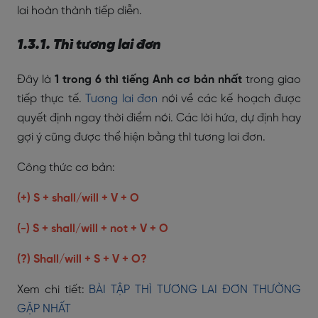
lai hoàn thành tiếp diễn.
1.3.1. Thì tương lai đơn
Đây là
1 trong 6 thì tiếng Anh cơ bản nhất
trong giao
tiếp thực tế.
Tương lai đơn
nói về các kế hoạch được
quyết định ngay thời điểm nói. Các lời hứa, dự định hay
gợi ý cũng được thể hiện bằng thì tương lai đơn.
Công thức cơ bản:
(+) S + shall/will + V + O
(-) S + shall/will + not + V + O
(?) Shall/will + S + V + O?
Xem chi tiết:
BÀI TẬP THÌ TƯƠNG LAI ĐƠN THƯỜNG
GẶP NHẤT