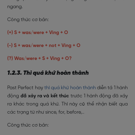
ngang.
Công thức cơ bản:
(+) S + was/were + Ving + O
(-) S + was/were + not + Ving + O
(?) Was/were + S + Ving + O?
1.2.3. Thì quá khứ hoàn thành
Past Perfect hay
thì quá khứ hoàn thành
diễn tả 1 hành
động
đã xảy ra và kết thúc
trước 1 hành động đã xảy
ra khác trong quá khứ. Thì này có thể nhận biết qua
các trạng từ như since, for, before,..
Công thức cơ bản: