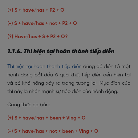
(+) S + have/has + P2 + O
(-) S + have/has + not + P2 + O
(?) Have/has + S + P2 + O?
1.1.4. Thì hiện tại hoàn thành tiếp diễn
Thì hiện tại hoàn thành tiếp diễn
dùng để diễn tả một
hành động bắt đầu ở quá khứ, tiếp diễn đến hiện tại
và có khả năng xảy ra trong tương lai. Mục đích của
thì này là nhấn mạnh sự tiếp diễn của hành động.
Công thức cơ bản:
(+) S + have/has + been + Ving + O
(-) S + have/has + not + been + Ving + O