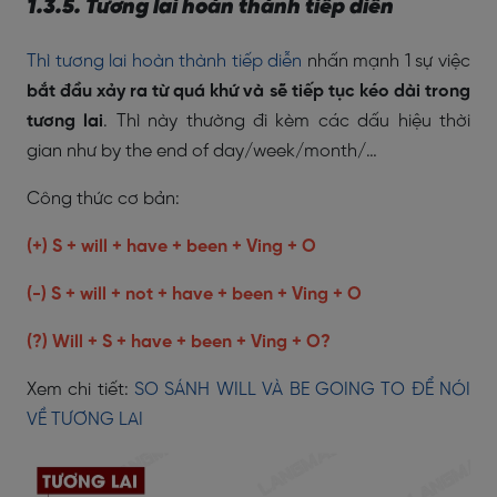
1.3.5. Tương lai hoàn thành tiếp diễn
Thì tương lai hoàn thành tiếp diễn
nhấn mạnh 1 sự việc
bắt đầu xảy ra từ quá khứ và sẽ tiếp tục kéo dài trong
tương lai
. Thì này thường đi kèm các dấu hiệu thời
gian như by the end of day/week/month/…
Công thức cơ bản:
(+) S + will + have + been + Ving + O
(-) S + will + not + have + been + Ving + O
(?) Will + S + have + been + Ving + O?
Xem chi tiết:
SO SÁNH WILL VÀ BE GOING TO ĐỂ NÓI
VỀ TƯƠNG LAI