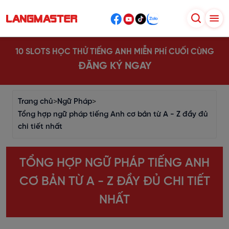
10 SLOTS HỌC THỬ TIẾNG ANH MIỄN PHÍ CUỐI CÙNG
ĐĂNG KÝ NGAY
Trang chủ
>
Ngữ Pháp
>
Tổng hợp ngữ pháp tiếng Anh cơ bản từ A - Z đầy đủ
chi tiết nhất
TỔNG HỢP NGỮ PHÁP TIẾNG ANH
CƠ BẢN TỪ A - Z ĐẦY ĐỦ CHI TIẾT
NHẤT