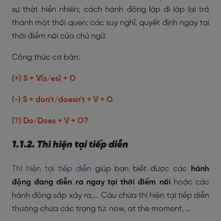
sự thật hiển nhiên; cách hành động lặp đi lặp lại trở
thành một thói quen; các suy nghĩ, quyết định ngay tại
thời điểm nói của chủ ngữ.
Công thức cơ bản:
(+) S + V(s/es) + O
(-) S + don’t/doesn’t + V + O
(?) Do/Does + V + O?
1.1.2. Thì hiện tại tiếp diễn
Thì hiện tại tiếp diễn
giúp bạn biết được các
hành
động đang diễn ra ngay tại thời điểm nói
hoặc các
hành động sắp xảy ra,... Câu chứa thì hiện tại tiếp diễn
thường chứa các trạng từ: now, at the moment, …