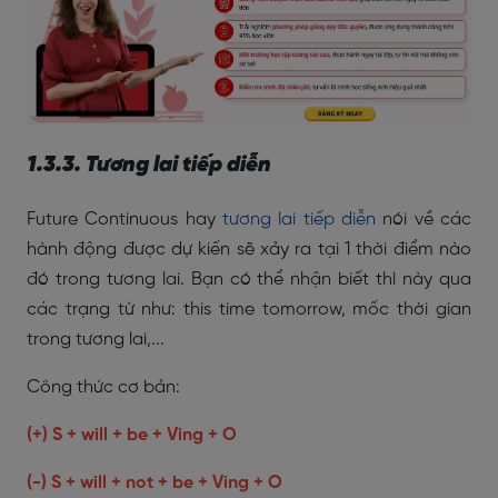
1.3.3. Tương lai tiếp diễn
Future Continuous h
ay
tương lai tiếp diễn
nói về các
hành động được dự kiến sẽ xảy ra tại 1 thời điểm nào
đó trong tương lai. Bạn có thể nhận biết thì này qua
các trạng từ như: this time tomorrow, mốc thời gian
trong tương lai,...
Công thức cơ bản:
(+) S + will + be + Ving + O
(-) S + will + not + be + Ving + O