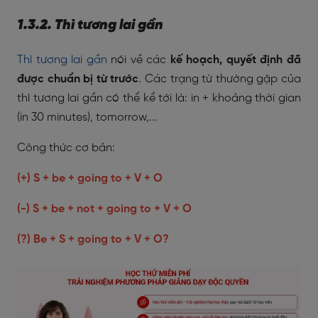
1.3.2. Thì tương lai gần
Thì tương lai gần
nói về các
kế hoạch, quyết định đã
được chuẩn bị từ trước
. Các trạng từ thường gặp của
thì tương lai gần có thể kể tới là: in + khoảng thời gian
(in 30 minutes), tomorrow,...
Công thức cơ bản:
(+) S + be + going to + V + O
(-) S + be + not + going to + V + O
(?) Be + S + going to + V + O?