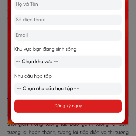
Xem thêm:
PHÂN BIỆT QUÁ KHỨ ĐƠN VÀ QUÁ KHỨ
TIẾP DIỄN
Khu vực bạn đang sinh sống
Nhu cầu học tập
1.3. Các thì tương lai
Đăng ký ngay
Có 5 thì, tương ứng với 5 cách để bạn diễn tả các mốc
thời gian trong tương lai. Bao gồm: tương lai đơn,
tương lai hoàn thành, tương lai tiếp diễn và thì tương