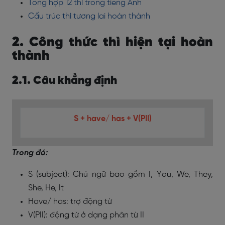
Tổng hợp 12 thì trong tiếng Anh
Cấu trúc thì tương lai hoàn thành
2. Công thức thì hiện tại hoàn
thành
2.1. Câu khẳng định
S + have/ has + V(PII)
Trong đó:
S (subject): Chủ ngữ bao gồm I, You, We, They,
She, He, It
Have/ has: trợ động từ
V(PII): động từ ở dạng phân từ II