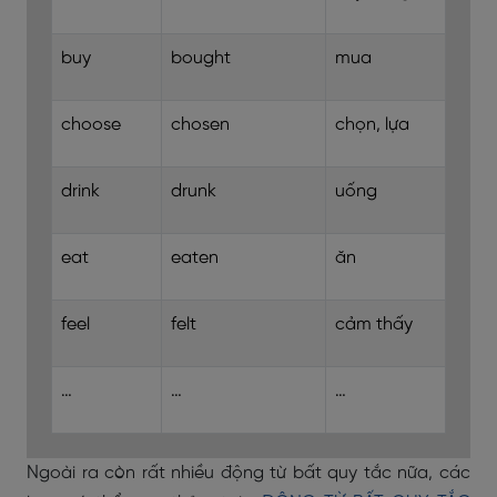
buy
bought
mua
choose
chosen
chọn, lựa
drink
drunk
uống
eat
eaten
ăn
feel
felt
cảm thấy
…
…
…
Ngoài ra còn rất nhiều động từ bất quy tắc nữa, các