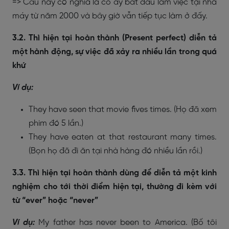
=> Câu này có nghĩa là cô ấy bắt đầu làm việc tại nhà
máy từ năm 2000 và bây giờ vẫn tiếp tục làm ở đấy.
3.2. Thì hiện tại hoàn thành (Present perfect) diễn tả
một hành động, sự việc đã xảy ra nhiều lần trong quá
khứ
Ví dụ:
They have seen that movie fives times. (Họ đã xem
phim đó 5 lần.)
They have eaten at that restaurant many times.
(Bọn họ đã đi ăn tại nhà hàng đó nhiều lần rồi.)
3.3. Thì hiện tại hoàn thành dùng để diễn tả một kinh
nghiệm cho tới thời điểm hiện tại, thường đi kèm với
từ “ever” hoặc “never”
Ví dụ:
My father has never been to America. (Bố tôi