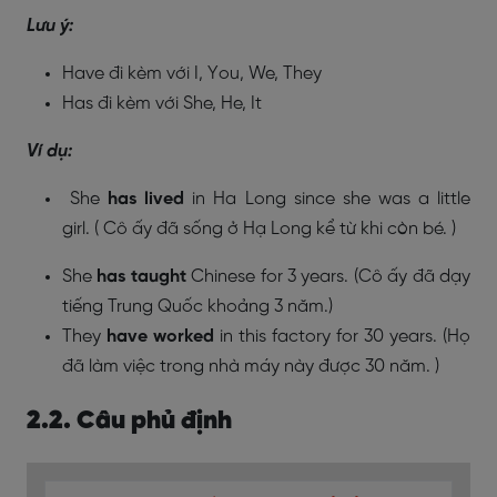
Lưu ý:
Have đi kèm với I, You, We, They
Has đi kèm với She, He, It
Ví dụ:
She
has lived
in Ha Long since she was a little
girl.
( Cô ấy đã sống ở Hạ Long kể từ khi còn bé. )
She
has taught
Chinese for 3 years.
(Cô ấy đã dạy
tiếng Trung Quốc khoảng 3 năm.)
They
have worked
in this factory for 30 years.
(Họ
đã làm việc trong nhà máy này được 30 năm. )
2.2. Câu phủ định