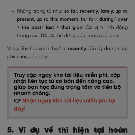
Những trạng từ như:
so far, recently, lately, up to
present, up to this moment, in/ for/ during/ over
+ the past/ last + thời gian
: Có vị trí linh động
trong câu. Nó có thể đứng đầu hoặc cuối câu.
Ví dụ:
She has seen this film
recently
. (Cô ấy đã xem bộ
phim này gần đây.
Truy cập ngay kho tài liệu miễn phí, cập
nhật liên tục từ cơ bản đến nâng cao,
giúp bạn học đúng trọng tâm và tiến bộ
nhanh chóng.
👉
Nhận ngay kho tài liệu miễn phí tại
đây!
5. Ví dụ về thì hiện tại hoàn