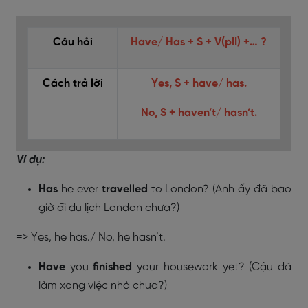
Câu hỏi
Have/ Has + S + V(pII) +… ?
Cách trả lời
Yes, S + have/ has.
No, S + haven’t/ hasn’t.
Ví dụ:
Has
he ever
travelled
to London?
(Anh ấy đã bao
giờ đi du lịch London chưa?)
=> Yes, he has./ No, he hasn’t.
Have
you
finished
your housework yet?
(Cậu đã
làm xong việc nhà chưa?)