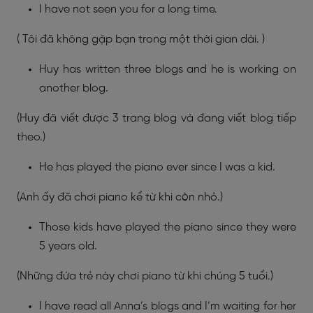
I have not seen you for a long time.
( Tôi đã không gặp bạn trong một thời gian dài. )
Huy has written three blogs and he is working on
another blog.
(Huy đã viết được 3 trang blog và đang viết blog tiếp
theo.)
He has played the piano ever since I was a kid.
(Anh ấy đã chơi piano kể từ khi còn nhỏ.)
Those kids have played the piano since they were
5 years old.
(Những đứa trẻ này chơi piano từ khi chúng 5 tuổi.)
I have read all Anna’s blogs and I’m waiting for her