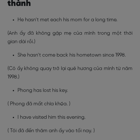
thành
He hasn’t met each his mom for a long time.
(Anh ấy đã không gặp mẹ của mình trong một thời
gian dài rồi.)
She hasn’t come back his hometown since 1998.
(Cô ấy không quay trở lại quê hương của mình từ năm
1998.)
Phong has lost his key.
( Phong đã mất chìa khóa. )
I have visited him this evening.
( Tôi đã đến thăm anh ấy vào tối nay. )