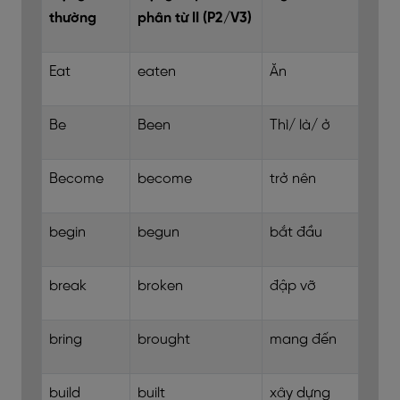
thường
phân từ II (P2/V3)
Eat
eaten
Ăn
Be
Been
Thì/ là/ ở
Become
become
trở nên
begin
begun
bắt đầu
break
broken
đập vỡ
bring
brought
mang đến
build
built
xây dựng