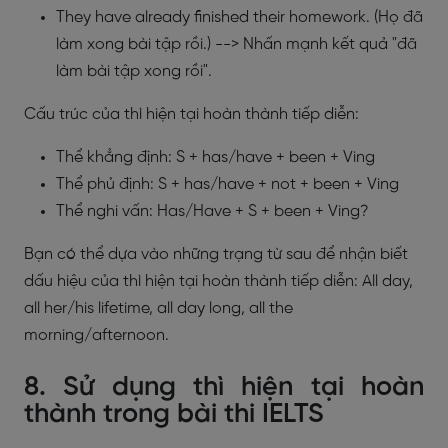
They have already finished their homework. (Họ đã
làm xong bài tập rồi.) --> Nhấn mạnh kết quả "đã
làm bài tập xong rồi".
Cấu trúc của thì hiện tại hoàn thành tiếp diễn:
Thể khẳng định: S + has/have + been + Ving
Thể phủ định: S + has/have + not + been + Ving
Thể nghi vấn: Has/Have + S + been + Ving?
Bạn có thể dựa vào những trạng từ sau để nhận biết
dấu hiệu của thì hiện tại hoàn thành tiếp diễn: All day,
all her/his lifetime, all day long, all the
morning/afternoon.
8. Sử dụng thì hiện tại hoàn
thành trong bài thi IELTS