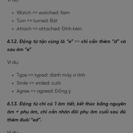
Ví dụ:
Watch => watched: Xem
Turn => turned: Bật
Attach => attached: Đính kèm
6.1.2. Động từ tận cùng là “e”
=>
chỉ cần thêm “d” và
sau âm “e”
Ví dụ:
Type => typed: đánh máy vi tính
Smile => smiled: cười
Agree => agreed: Đồng ý
6.1.3. Động từ chỉ có 1 âm tiết, kết thúc bằng nguyên
âm + phụ âm, chỉ cần nhân đôi phụ âm cuối sau đó
thêm đuôi “ed”.
Ví dụ: