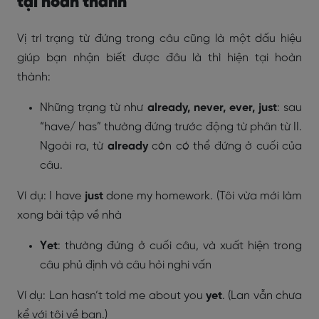
tại hoàn thành
Vị trí trạng từ đứng trong câu cũng là một dấu hiệu
giúp bạn nhận biết được đâu là thì hiện tại hoàn
thành:
Những trạng từ như
already, never, ever, just
: sau
“have/ has” thường đứng trước động từ phân từ II.
Ngoài ra, từ
already
còn có thể đứng ở cuối của
câu.
Ví dụ:
I have
just
done my homework.
(Tôi vừa mới làm
xong bài tập về nhà
Yet
: thường đứng ở cuối câu, và xuất hiện trong
câu phủ định và câu hỏi nghi vấn
Ví dụ:
Lan hasn’t told me about you
yet
.
(Lan vẫn chưa
kể với tôi về bạn.)