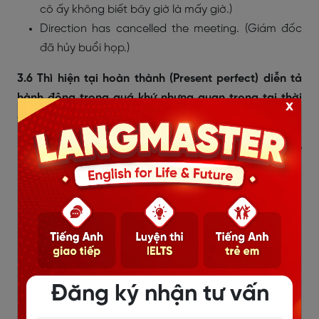
cô ấy không biết bây giờ là mấy giờ.)
Direction has cancelled the meeting. (Giám đốc
đã hủy buổi họp.)
3.6 Thì hiện tại hoàn thành (Present perfect) diễn tả
hành động trong quá khứ nhưng quan trọng tại thời
x
điểm nói.
Ví dụ:
You can’t call her. My mother has lost her mobile
phone.
(Bạn không thể gọi cho bà ấy. Mẹ tôi mới đánh
mất điện thoại di động của mình rồi).
Đăng ký nhận tư vấn