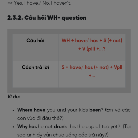
=> Yes, I have./ No, I haven’t.
2.3.2. Câu hỏi WH- question
Câu hỏi
WH + have/ has + S (+ not)
+ V (pII) +…?
Cách trả lời
S + have/ has (+ not) + VpII
+…
Ví dụ:
Where have
you and your kids
been
?
(Em và các
con vừa đi đâu thế?)
Why has
he not
drunk
this the cup of tea yet?
(Tại
sao anh ấy vẫn chưa uống cốc trà này?)