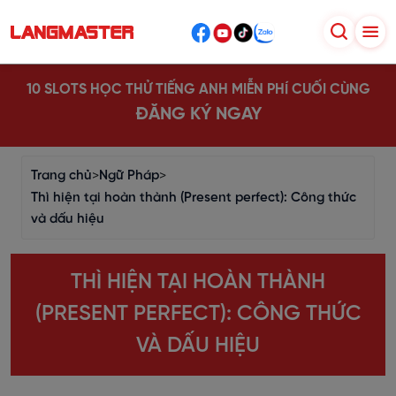
10 SLOTS HỌC THỬ TIẾNG ANH MIỄN PHÍ CUỐI CÙNG
ĐĂNG KÝ NGAY
Trang chủ
>
Ngữ Pháp
>
Thì hiện tại hoàn thành (Present perfect): Công thức
và dấu hiệu
THÌ HIỆN TẠI HOÀN THÀNH
(PRESENT PERFECT): CÔNG THỨC
VÀ DẤU HIỆU