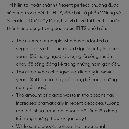
Thì hiện tại hoàn thành
(Present perfect) thường được
sử dụng trong bài thi IELTS, đặc biệt là phần Writing và
Speaking. Dưới đây là một số ví dụ về thì hiện tại hoàn
thành ứng dụng trong các topic IELTS phổ biến:
The number of people who have adopted a
vegan lifestyle has increased significantly in recent
years. (Số lượng người áp dụng lối sống thuần
chay đã tăng đáng kể trong những năm gần đây.)
The climate has changed significantly in recent
years. (Khí hậu đã thay đổi đáng kể trong những
năm gần đây.)
The amount of plastic waste in the oceans has
increased dramatically in recent decades. (Lượng
rác thải nhựa trong đại dương đã tăng lên đáng
kể trong những thập kỷ gần đây.)
While some people believe that traditional