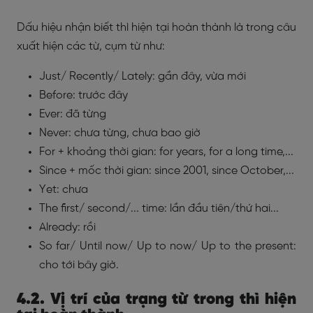
Dấu hiệu nhận biết thì hiện tại hoàn thành là trong câu
xuất hiện các từ, cụm từ như:
Just/ Recently/ Lately: gần đây, vừa mới
Before: trước đây
Ever: đã từng
Never: chưa từng, chưa bao giờ
For + khoảng thời gian: for years, for a long time,...
Since + mốc thời gian: since 2001, since October,...
Yet: chưa
The first/ second/... time: lần đầu tiên/thứ hai...
Already: rồi
So far/ Until now/ Up to now/ Up to the present:
cho tới bây giờ.
4.2. Vị trí của trạng từ trong thì hiện