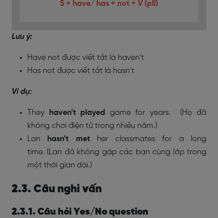
S + have/ has + not + V (pII)
Lưu ý:
Have not được viết tắt là haven’t
Has not được viết tắt là hasn’t
Ví dụ:
They
haven’t played
game for years.
(Họ đã
không chơi điện tử trong nhiều năm.)
Lan
hasn’t met
her classmates for a long
time.
(Lan đã không gặp các bạn cùng lớp trong
một thời gian dài.)
2.3. Câu nghi vấn
2.3.1. Câu hỏi Yes/No question