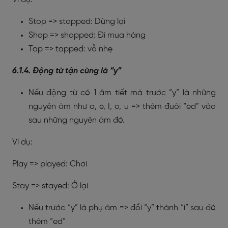
Stop => stopped: Dừng lại
Shop => shopped: Đi mua hàng
Tap => tapped: vỗ nhẹ
6.1.4. Động từ tận cùng là “y”
Nếu động từ có 1 âm tiết mà trước “y” là những
nguyên âm như a, e, I, o, u => thêm đuôi “ed” vào
sau những nguyên âm đó.
Ví dụ:
Play => played: Chơi
Stay => stayed: Ở lại
Nếu trước “y” là phụ âm => đổi “y” thành “i” sau đó
thêm “ed”