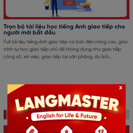
Trọn bộ tài liệu học tiếng Anh giao tiếp cho
người mới bắt đầu
Full tài liệu tiếng Anh giao tiếp cơ bản đến nâng cao, giáo
trình tự học giao tiếp chủ đề thông dụng như giao tiếp
công sở, xin việc, giao tiếp tại văn phòng, du lịch…
x
‹
1
2
›
ĐỌC NHIỀU