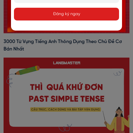
Đăng ký ngay
3000 Từ Vựng Tiếng Anh Thông Dụng Theo Chủ Đề Cơ
Bản Nhất