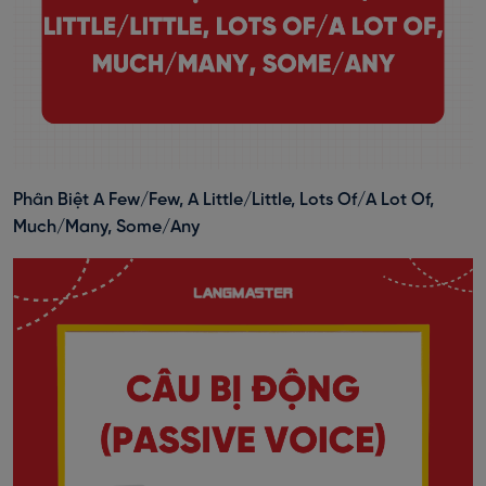
Phân Biệt A Few/Few, A Little/Little, Lots Of/A Lot Of,
Much/Many, Some/Any