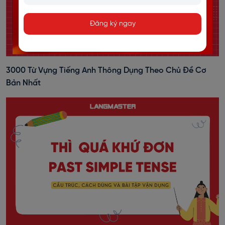
Đăng ký ngay
3000 Từ Vựng Tiếng Anh Thông Dụng Theo Chủ Đề Cơ
Bản Nhất