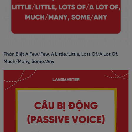
Phân Biệt A Few/Few, A Little/Little, Lots Of/A Lot Of,
Much/Many, Some/Any