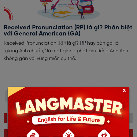
Received Pronunciation (RP) là gì? Phân biệt
với General American (GA)
Received Pronunciation (RP) là gì? RP hay còn gọi là
"giọng Anh chuẩn," là một giọng phát âm tiếng Anh Anh
không gắn với vùng miền cụ thể.
x
‹
1
2
3
4
5
6
7
8
9
›
ĐỌC NHIỀU