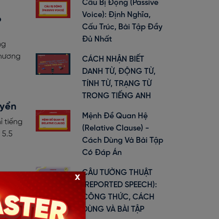
Câu Bị Động (Passive
Voice): Định Nghĩa,
o
Cấu Trúc, Bài Tập Đầy
Đủ Nhất
ng
thương
CÁCH NHẬN BIẾT
DANH TỪ, ĐỘNG TỪ,
TÍNH TỪ, TRẠNG TỪ
TRONG TIẾNG ANH
uyển
Mệnh Đề Quan Hệ
ỉ tiếng
(Relative Clause) -
 5.5
Cách Dùng Và Bài Tập
Có Đáp Án
CÂU TƯỜNG THUẬT
x
iệp
(REPORTED SPEECH):
CÔNG THỨC, CÁCH
h, đọc
DÙNG VÀ BÀI TẬP