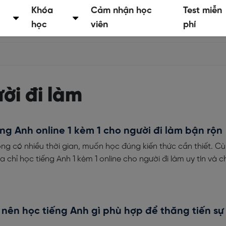
Khóa
Cảm nhận học
Test miễn
học
viên
phí
ời đi làm
ng Anh online 1 kèm 1 cho người đi làm bận rộn
ng có nhiều thời gian, muốn học đúng kiến thức cần thiết. Cù
a chỉ học tiếng Anh 1 kèm 1 online cho người đi làm uy tín và c
 nên học tiếng Anh gì phù hợp để thăng tiến sự