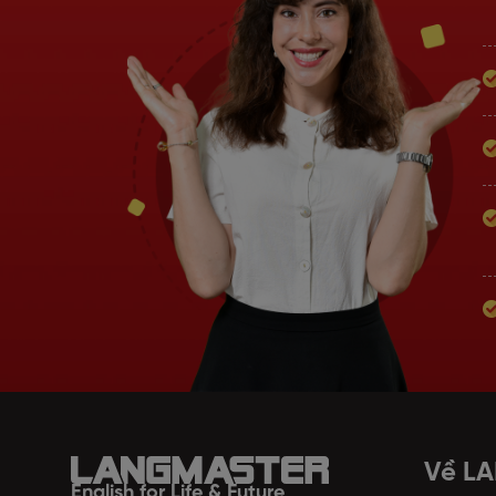
Về L
English for Life & Future