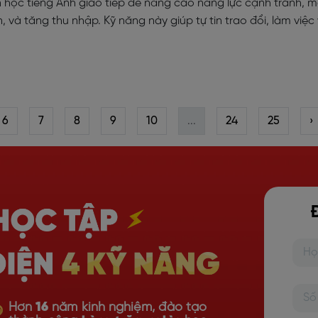
n học tiếng Anh giao tiếp để nâng cao năng lực cạnh tranh, 
, và tăng thu nhập. Kỹ năng này giúp tự tin trao đổi, làm việc 
6
7
8
9
10
...
24
25
›
Hơn
16
năm kinh nghiệm, đào tạo