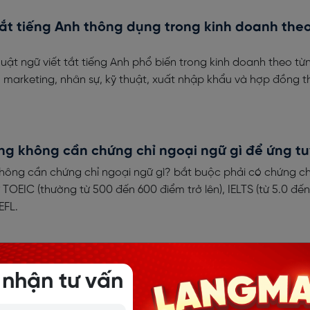
tắt tiếng Anh thông dụng trong kinh doanh the
uật ngữ viết tắt tiếng Anh phổ biến trong kinh doanh theo từ
h, marketing, nhân sự, kỹ thuật, xuất nhập khẩu và hợp đồng 
àng không cần chứng chỉ ngoại ngữ gì để ứng t
không cần chứng chỉ ngoại ngữ gì? bắt buộc phải có chứng ch
TOEIC (thường từ 500 đến 600 điểm trở lên), IELTS (từ 5.0 đến
EFL.
ếng Anh ngành Logistics chinh phục doanh ngh
 nhận tư vấn
Anh ngành Logistics giúp bạn nắm vững từ vựng chuyên ngàn