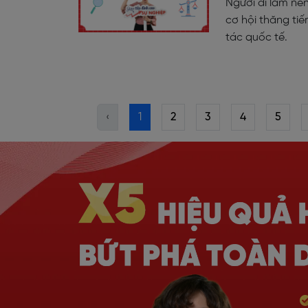
Người đi làm nê
cơ hội thăng tiến
tác quốc tế.
‹
1
2
3
4
5