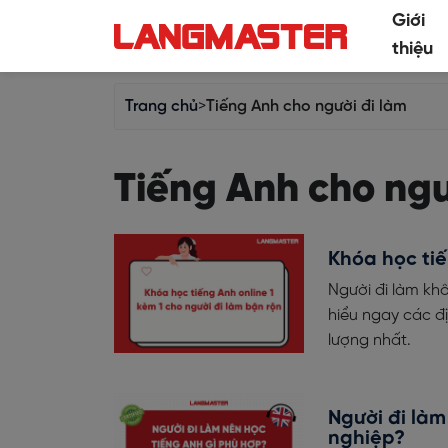
Giới
thiệu
Trang chủ
>
Tiếng Anh cho người đi làm
Tiếng Anh cho ngư
Khóa học tiế
Người đi làm khô
hiểu ngay các đị
lượng nhất.
Người đi làm
nghiệp?