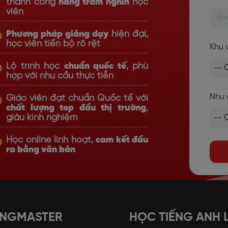
thành công
hàng trăm nghìn
học
viên
Phương pháp giảng dạy
hiện đại,
học viên tiến bộ rõ rệt
Khu 
Lộ trình học
chuẩn quốc tế
, phù
hợp với nhu cầu thực tiễn
Nhu 
Giáo viên đạt chuẩn Quốc tế với
chất lượng top đầu thị trường
,
giàu kinh nghiệm
Học online linh hoạt,
cam kết đầu
ra bằng văn bản
ANGMASTER
HỌC TIẾNG ANH