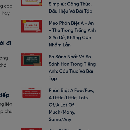
Simple): Công Thức,
ng cao
Dấu Hiệu Và Bài Tập
C hay
Mẹo Phân Biệt A - An
- The Trong Tiếng Anh
Siêu Dễ, Không Còn
i đi
Nhầm Lẫn
So Sánh Nhất Và So
ương
Sánh Hơn Trong Tiếng
thói
Anh: Cấu Trúc Và Bài
Tập
Phân Biệt A Few/Few,
tiếp
A Little/Little, Lots
g liên
Of/A Lot Of,
ập phù
Much/Many,
Some/Any