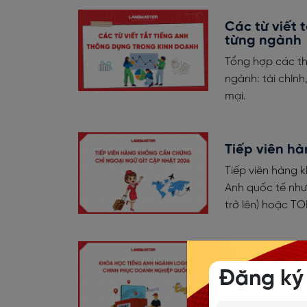
Các từ viết 
từng ngành
Tổng hợp các th
ngành: tài chín
mại.
Tiếp viên h
Tiếp viên hàng 
Anh quốc tế như 
trở lên) hoặc TO
Khóa học ti
quốc tế
Đăng ký
Khóa học tiếng 