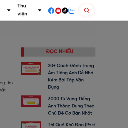
Thư
viện
ĐỌC NHIỀU
20+ Cách Đánh Trọng
Âm Tiếng Anh Dễ Nhớ,
Kèm Bài Tập Vận
ng tìm
Dụng
hất
3000 Từ Vựng Tiếng
Anh Thông Dụng Theo
Chủ Đề Cơ Bản Nhất
Thì Quá Khứ Đơn (past