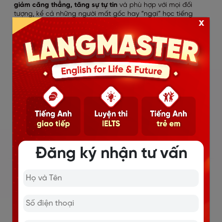
giảm căng thẳng, tăng sự tự tin
và phù hợp với mọi đối
tượng, kể cả những người mất gốc hay “ngại” học tiếng
x
Anh.
Xem chi tiết
TRẢI NGHIỆM NGAY
ĐỘI NGŨ GIÁO VIÊN CHUẨN QUỐC
TẾ, TÀI NĂNG - TÂM HUYẾT
Đăng ký nhận tư vấn