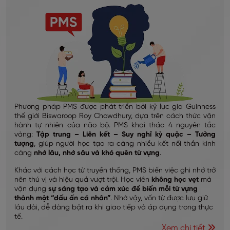
Phương pháp PMS được phát triển bởi kỷ lục gia Guinness
thế giới Biswaroop Roy Chowdhury, dựa trên cách thức vận
hành tự nhiên của não bộ. PMS khai thác 4 nguyên tắc
vàng:
Tập trung – Liên kết – Suy nghĩ kỳ quặc – Tưởng
tượng
, giúp người học tạo ra càng nhiều kết nối thần kinh
càng
nhớ lâu, nhớ sâu và khó quên từ vựng
.
Khác với cách học từ truyền thống, PMS biến việc ghi nhớ trở
nên thú vị và hiệu quả vượt trội. Học viên
không học vẹt
mà
vận dụng
sự sáng tạo và cảm xúc để biến mỗi từ vựng
thành một “dấu ấn cá nhân”
. Nhờ vậy, vốn từ được lưu giữ
lâu dài, dễ dàng bật ra khi giao tiếp và áp dụng trong thực
tế.
Xem chi tiết