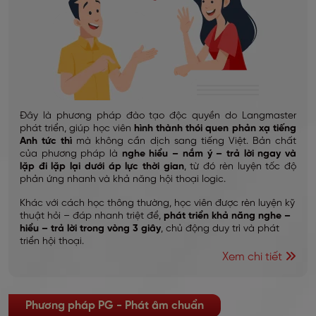
Đây là phương pháp đào tạo độc quyền do Langmaster
phát triển, giúp học viên
hình thành thói quen phản xạ tiếng
Anh tức thì
mà không cần dịch sang tiếng Việt. Bản chất
của phương pháp là
nghe hiểu – nắm ý – trả lời ngay và
lặp đi lặp lại dưới áp lực thời gian
, từ đó rèn luyện tốc độ
phản ứng nhanh và khả năng hội thoại logic.
Khác với cách học thông thường, học viên được rèn luyện kỹ
thuật hỏi – đáp nhanh triệt để,
phát triển khả năng nghe –
hiểu – trả lời trong vòng 3 giây
, chủ động duy trì và phát
triển hội thoại.
Xem chi tiết
Phương pháp PG - Phát âm chuẩn