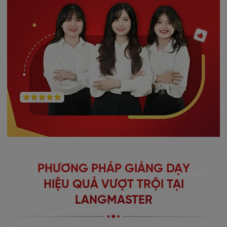
PHƯƠNG PHÁP GIẢNG DẠY
HIỆU QUẢ VƯỢT TRỘI TẠI
LANGMASTER