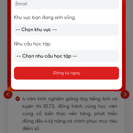
Khu vực bạn đang sinh sống
NGUYỄN THIÊN KHƯƠNG
Nhu cầu học tập
IELTS 8.0
Đăng ký ngay
IELTS 8.0
, sở hữu nền tảng tiếng Anh vững
chắc và năng lực sử dụng ngôn ngữ toàn
diện.
4 năm kinh nghiệm giảng dạy tiếng Anh và
luyện thi IELTS, đồng hành cùng học viên
củng cố kiến thức nền tảng, phát triển
đồng đều 4 kỹ năng và chinh phục mục tiêu
điểm số.