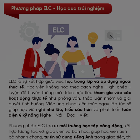
Phương pháp ELC - Học qua trải nghiệm
ELC là sự kết hợp giữa việc
học trong lớp và áp dụng ngoài
thực tế
. Học viên không học theo cách nghe - ghi chép -
luyện đề truyền thống mà được trực tiếp
tham gia vào các
hoạt động thực tế
như phỏng vấn, thảo luận nhóm và giải
quyết tình huống. Việc ứng dụng kiến thức ngay lập tức sẽ
giúp học viên
ghi nhớ lâu, hiểu sâu hơn
và phát triển
toàn
diện 4 kỹ năng
Nghe - Nói - Đọc - Viết.
Phương pháp ELC tạo ra
môi trường học tập năng động
, kết
hợp tương tác với giáo viên và bạn học, giúp học viên tiến
bộ nhanh chóng,
tự tin sử dụng tiếng Anh
trong giao tiếp, thi