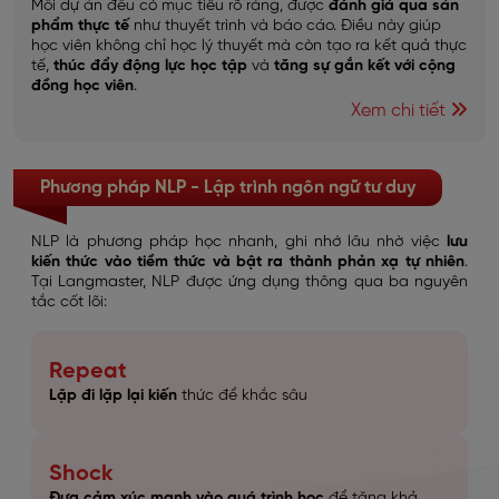
Mỗi dự án đều có mục tiêu rõ ràng, được
đánh giá qua sản
phẩm thực tế
như thuyết trình và báo cáo. Điều này giúp
học viên không chỉ học lý thuyết mà còn tạo ra kết quả thực
tế,
thúc đẩy động lực học tập
và
tăng sự gắn kết với cộng
đồng học viên
.
Xem chi tiết
Phương pháp NLP - Lập trình ngôn ngữ tư duy
NLP là phương pháp học nhanh, ghi nhớ lâu nhờ việc
lưu
kiến thức vào tiềm thức và bật ra thành phản xạ tự nhiên
.
Tại Langmaster, NLP được ứng dụng thông qua ba nguyên
tắc cốt lõi:
Repeat
Lặp đi lặp lại kiến
thức để khắc sâu
Shock
Đưa cảm xúc mạnh vào quá trình học
để tăng khả