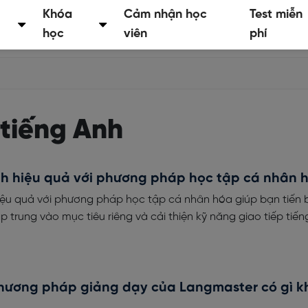
Khóa
Cảm nhận học
Test miễn
học
viên
phí
tiếng Anh
nh hiệu quả với phương pháp học tập cá nhân 
iệu quả với phương pháp học tập cá nhân hóa giúp bạn tiến 
 trung vào mục tiêu riêng và cải thiện kỹ năng giao tiếp tiến
ương pháp giảng dạy của Langmaster có gì k