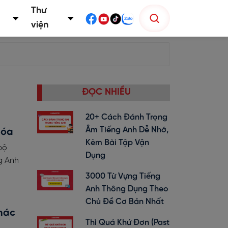
Thư
viện
ĐỌC NHIỀU
20+ Cách Đánh Trọng
Âm Tiếng Anh Dễ Nhớ,
hóa
Kèm Bài Tập Vận
bộ
Dụng
g Anh
3000 Từ Vựng Tiếng
Anh Thông Dụng Theo
Chủ Đề Cơ Bản Nhất
hác
Thì Quá Khứ Đơn (past