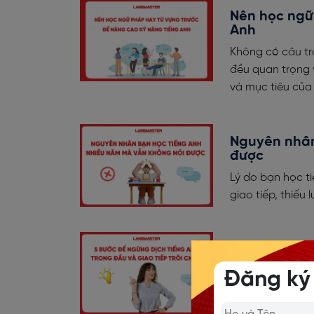
Nên học ngữ
Anh
Không có câu trả
đều quan trọng 
và mục tiêu của
Nguyên nhân
được
Lý do bạn học t
giao tiếp, thiếu 
5 Bước để ng
Cách để ngừng dị
Đăng ký
Dựa vào ngữ cản
theo video