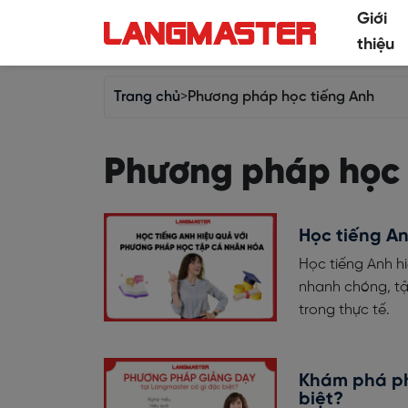
Giới
thiệu
Trang chủ
>
Phương pháp học tiếng Anh
Phương pháp học 
Học tiếng A
Học tiếng Anh h
nhanh chóng, tập
trong thực tế.
Khám phá ph
biệt?