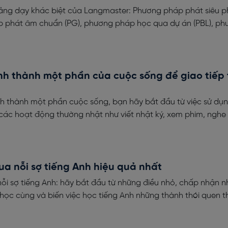
ng dạy khác biệt của Langmaster: Phương pháp phát siêu 
 phát âm chuẩn (PG), phương pháp học qua dự án (PBL), ph
nh thành một phần của cuộc sống để giao tiếp t
nh thành một phần cuộc sống, bạn hãy bắt đầu từ việc sử dụ
 các hoạt động thường nhật như viết nhật ký, xem phim, nghe
a nỗi sợ tiếng Anh hiệu quả nhất
ỗi sợ tiếng Anh: hãy bắt đầu từ những điều nhỏ, chấp nhận 
 học cùng và biến việc học tiếng Anh những thành thói quen thú