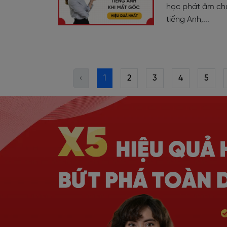
học phát âm chu
tiếng Anh,...
‹
1
2
3
4
5