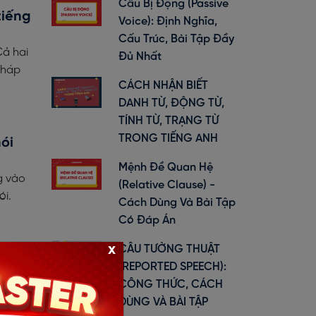
Câu Bị Động (Passive
tiếng
Voice): Định Nghĩa,
Cấu Trúc, Bài Tập Đầy
Cả hai
Đủ Nhất
pháp
CÁCH NHẬN BIẾT
DANH TỪ, ĐỘNG TỪ,
TÍNH TỪ, TRẠNG TỪ
TRONG TIẾNG ANH
ói
Mệnh Đề Quan Hệ
g vào
(Relative Clause) -
ói.
Cách Dùng Và Bài Tập
Có Đáp Án
x
CÂU TƯỜNG THUẬT
 chảy
(REPORTED SPEECH):
xứ:
CÔNG THỨC, CÁCH
 nghe
DÙNG VÀ BÀI TẬP