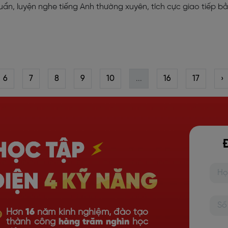
ẩn, luyện nghe tiếng Anh thường xuyên, tích cực giao tiếp b
6
7
8
9
10
...
16
17
›
Hơn
16
năm kinh nghiệm, đào tạo
thành công
hàng trăm nghìn
học