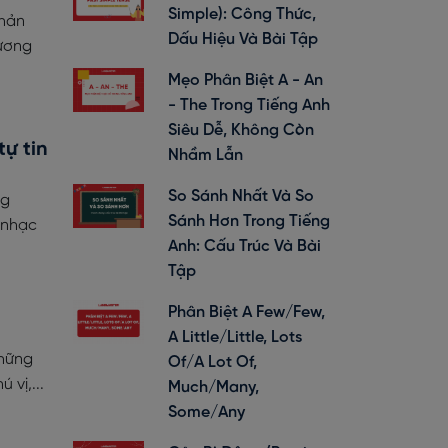
Simple): Công Thức,
phản
Dấu Hiệu Và Bài Tập
ương
Mẹo Phân Biệt A - An
- The Trong Tiếng Anh
Siêu Dễ, Không Còn
ự tin
Nhầm Lẫn
So Sánh Nhất Và So
ng
Sánh Hơn Trong Tiếng
 nhạc
Anh: Cấu Trúc Và Bài
Tập
Phân Biệt A Few/Few,
A Little/Little, Lots
những
Of/A Lot Of,
 vị,...
Much/Many,
Some/Any