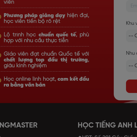
viên
Phương pháp giảng dạy
hiện đại,
học viên tiến bộ rõ rệt
Khu 
Lộ trình học
chuẩn quốc tế
, phù
hợp với nhu cầu thực tiễn
Nhu 
Giáo viên đạt chuẩn Quốc tế với
chất lượng top đầu thị trường
,
giàu kinh nghiệm
Học online linh hoạt,
cam kết đầu
ra bằng văn bản
ANGMASTER
HỌC TIẾNG ANH