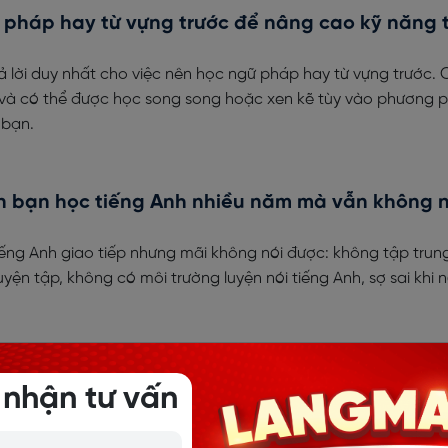
 pháp hay từ vựng trước để nâng cao kỹ năng 
 lời duy nhất cho việc nên học ngữ pháp hay từ vựng trước. 
và có thể được học song song hoặc xen kẽ tùy vào phương 
 bạn.
 bạn học tiếng Anh nhiều năm mà vẫn không n
iếng Anh giao tiếp nhưng mãi không nói được: không tập trun
luyện tập, không có môi trường luyện nói tiếng Anh, sợ sai khi n
ừng dịch tiếng Anh trong đầu và giao tiếp trôi
ch tiếng Anh trong đầu và giao tiếp tự nhiên như người bản 
 nhận tư vấn
h để liên tưởng và đoán nghĩa từ mới, nhắc lại những gì vừa