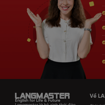
Về L
English for Life & Future