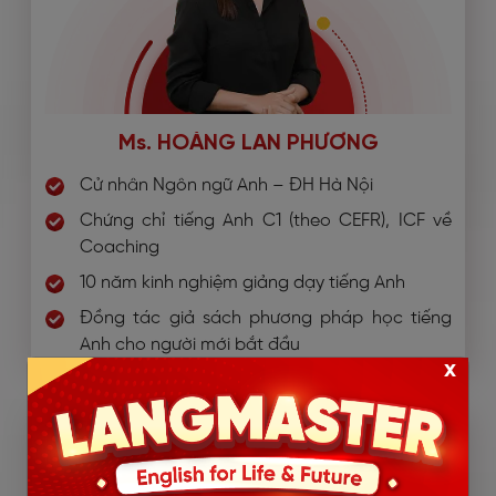
Ms. HOÀNG LAN PHƯƠNG
Cử nhân Ngôn ngữ Anh – ĐH Hà Nội
Chứng chỉ tiếng Anh C1 (theo CEFR), ICF về
Coaching
10 năm kinh nghiệm giảng dạy tiếng Anh
Đồng tác giả sách phương pháp học tiếng
Anh cho người mới bắt đầu
x