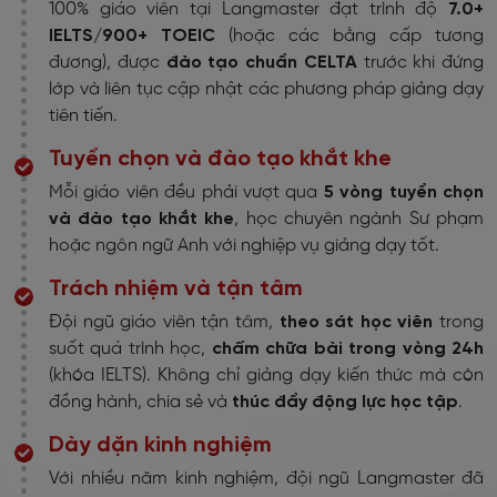
100% giáo viên tại Langmaster đạt trình độ
7.0+
IELTS/900+ TOEIC
(hoặc các bằng cấp tương
đương), được
đào tạo chuẩn CELTA
trước khi đứng
lớp và liên tục cập nhật các phương pháp giảng dạy
tiên tiến.
Tuyển chọn và đào tạo khắt khe
Mỗi giáo viên đều phải vượt qua
5 vòng tuyển chọn
và đào tạo khắt khe
, học chuyên ngành Sư phạm
hoặc ngôn ngữ Anh với nghiệp vụ giảng dạy tốt.
Trách nhiệm và tận tâm
Đội ngũ giáo viên tận tâm,
theo sát học viên
trong
suốt quá trình học,
chấm chữa bài trong vòng 24h
(khóa IELTS). Không chỉ giảng dạy kiến thức mà còn
đồng hành, chia sẻ và
thúc đẩy động lực học tập
.
Dày dặn kinh nghiệm
Với nhiều năm kinh nghiệm, đội ngũ Langmaster đã