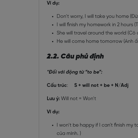
Ví dụ:
Don’t worry, I will take you home (Đừ
I will finish my homework in 2 hours (
She will travel around the world (Cô 
He will come home tomorrow (Anh ấy
2.2. Câu phủ định
*Đối với động từ “to be”:
Cấu trúc
:
S + will not + be + N/Adj
Lưu ý:
Will not = Won’t
Ví dụ:
I won’t be happy if I can't finish my
của mình. )