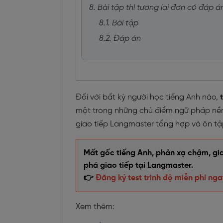
8. Bài tập thì tương lai đơn có đáp á
8.1. Bài tập
8.2. Đáp án
Đối với bất kỳ người học tiếng Anh nào,
một trong những chủ điểm ngữ pháp nền 
giao tiếp Langmaster tổng hợp và ôn tập 
Mất gốc tiếng Anh, phản xạ chậm, giao
phá giao tiếp tại Langmaster.
👉
Đăng ký test trình độ miễn phí nga
Xem thêm: