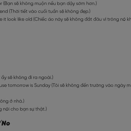
lier (Bạn sẽ không muộn nếu bạn dậy sớm hơn.)
end (Thời tiết vào cuối tuần sẽ không đẹp.)
e it look like old (Chiếc áo này sẽ không đắt đâu vì trông nó k
 ấy sẽ không đi ra ngoài.)
use tomorrow is Sunday (Tôi sẽ không đến trường vào ngày m
hông ở nhà.)
ng nói cho bạn sự thật.)
/No