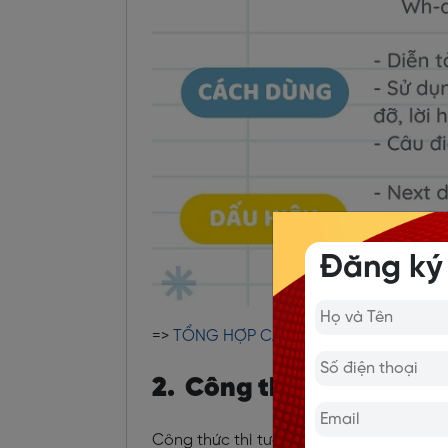
Đăng ký
=>
TỔNG HỢP CÁC THÌ TRONG TIẾNG 
2. Công thức thì tương l
Công thức thì tương lai đơn được chia 