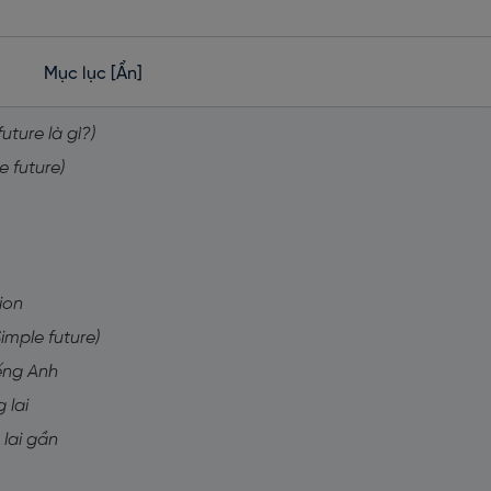
Mục lục
[Ẩn]
uture là gì?)
e future)
ion
imple future)
iếng Anh
 lai
 lai gần