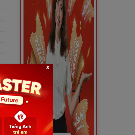
x
ạng