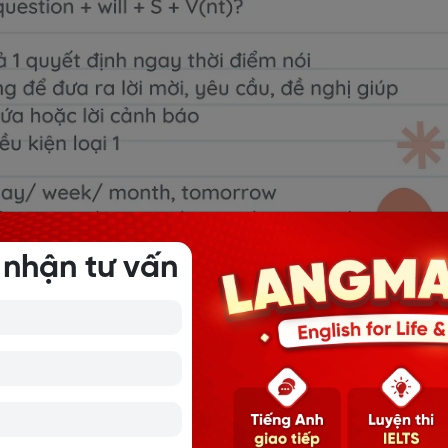
 nhận tư vấn
ANH
ai đơn (Simple future)
thành 3 dạng: Dạng câu khẳng định, dạng câu phủ định và d