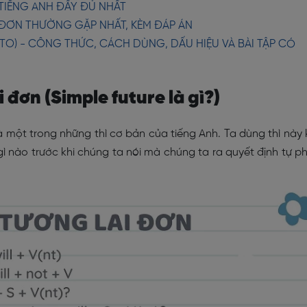
TIẾNG ANH ĐẦY ĐỦ NHẤT
 ĐƠN THƯỜNG GẶP NHẤT, KÈM ĐÁP ÁN
 TO) - CÔNG THỨC, CÁCH DÙNG, DẤU HIỆU VÀ BÀI TẬP CÓ
i đơn (Simple future là gì?)
à một trong những thì cơ bản của tiếng Anh. Ta dùng thì này
ì nào trước khi chúng ta nói mà chúng ta ra quyết định tự p