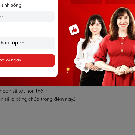
 sinh sống
ạng câu trên.
ng ký ngay
thôi.)
t vui đây.)
 bạn sẽ tốt hơn thôi.)
(Bạn sẽ là công chúa trong đêm nay.)