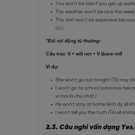
You won’t be late if you get up ear
The weather won’t be nice this week
This shirt won’t be expensive becaus
cũ.)
*Đối với động từ thường:
Cấu trúc
:
S + will not + V (bare-inf)
Ví dụ:
She won’t go out tonight (Tối nay cô
I won’t go to school tomorrow beca
vì mai là chủ nhật.)
He won’t stay at home (Anh ấy sẽ k
I won’t tell you the truth (Tôi sẽ khô
2.3. Câu nghi vấn dạng Yes