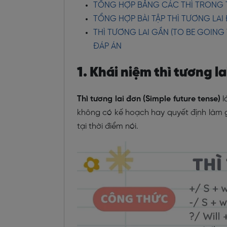
TỔNG HỢP BẢNG CÁC THÌ TRONG 
TỔNG HỢP BÀI TẬP THÌ TƯƠNG LAI
THÌ TƯƠNG LAI GẦN (TO BE GOING
ĐÁP ÁN
1. Khái niệm thì tương la
Thì tương lai đơn (Simple future tense)
l
không có kế hoạch hay quyết định làm g
tại thời điểm nói.