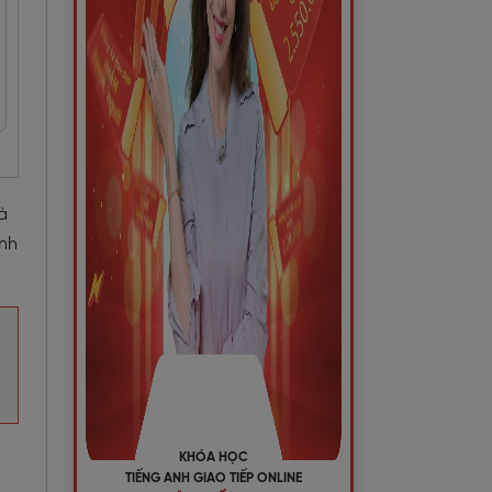
à
Anh
KHÓA HỌC
TIẾNG ANH GIAO TIẾP ONLINE