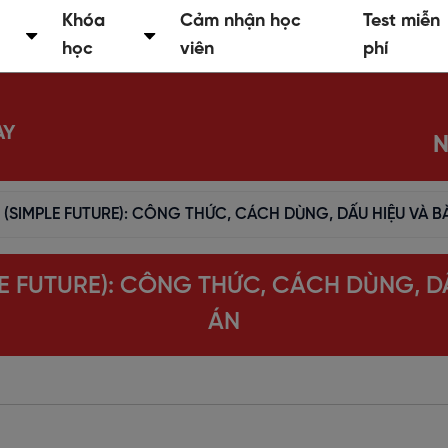
Khóa
Cảm nhận học
Test miễn
học
viên
phí
AY
N
 (SIMPLE FUTURE): CÔNG THỨC, CÁCH DÙNG, DẤU HIỆU VÀ B
LE FUTURE): CÔNG THỨC, CÁCH DÙNG, DẤ
ÁN