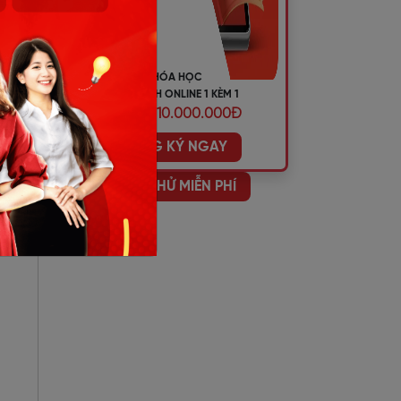
KHÓA HỌC
TIẾNG ANH ONLINE 1 KÈM 1
ƯU ĐÃI 10.000.000Đ
ĐĂNG KÝ NGAY
HỌC THỬ MIỄN PHÍ