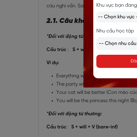
Khu vực bạn đang
câu nghi vấn. Sau đây là chi tiết của 3 d
2.1. Câu khẳng định
Nhu cầu học tập
*Đối với động từ “to be”:
Cấu trúc
:
S + will + be + N/Adj
Đă
Ví dụ:
Everything will be fine (Mọi thứ sẽ ổn 
The party will be great (Bữa tiệc sẽ rấ
Your cat will be better (Con mèo của
You will be the princess this night 
*Đối với động từ thường:
Cấu trúc
:
S + will + V (bare-inf)