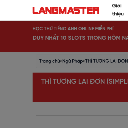
Giới
thiệu
HỌC THỬ TIẾNG ANH ONLINE MIỄN PHÍ
DUY NHẤT 10 SLOTS TRONG HÔM N
Trang chủ
>
Ngữ Pháp
>
THÌ TƯƠNG LAI ĐƠN
THÌ TƯƠNG LAI ĐƠN (SIMP