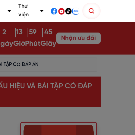
Thư
viện
2
13
59
43
Nhận ưu đãi
gày
Giờ
Phút
Giây
ÀI TẬP CÓ ĐÁP ÁN
U HIỆU VÀ BÀI TẬP CÓ ĐÁP