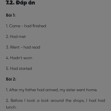
7.2. Đáp án
Bài 1:
1. Came - had finished
2. Had met
3. Went - had read
4. Hadn’t worn
5. Had started
Bài 2:
1. After my father had arrived, my sister went home.
2. Before I took a look around the shops, I had had
lunch.