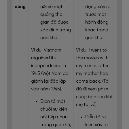
dùng
nói về một
động xảy ra
quảng thời
trước một
gian đã được
hành động
xác định trong
khác trong
quá khứ.
quá khứ.
Ví dụ: Vietnam
Ví dụ: I went to
regained its
the movies with
independence in
my friends after
1945 (Việt Nam đã
my mother had
giành lại độc lập
come back. (Tôi
vào năm 1945).
đã đi xem phim
cùng bạn sau khi
Diễn tả một
mẹ tôi về).
chuỗi sự kiện
nối tiếp nhau
Diễn tả sự
trong quá khứ,
kiện xảy ra