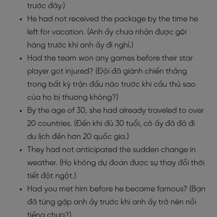
trước đây.)
He had not received the package by the time he
left for vacation. (Anh ấy chưa nhận được gói
hàng trước khi anh ấy đi nghỉ.)
Had the team won any games before their star
player got injured? (Đội đã giành chiến thắng
trong bất kỳ trận đấu nào trước khi cầu thủ sao
của họ bị thương không?)
By the age of 30, she had already traveled to over
20 countries. (Đến khi đủ 30 tuổi, cô ấy đã đã đi
du lịch đến hơn 20 quốc gia.)
They had not anticipated the sudden change in
weather. (Họ không dự đoán được sự thay đổi thời
tiết đột ngột.)
Had you met him before he became famous? (Bạn
đã từng gặp anh ấy trước khi anh ấy trở nên nổi
tiếng chưa?)