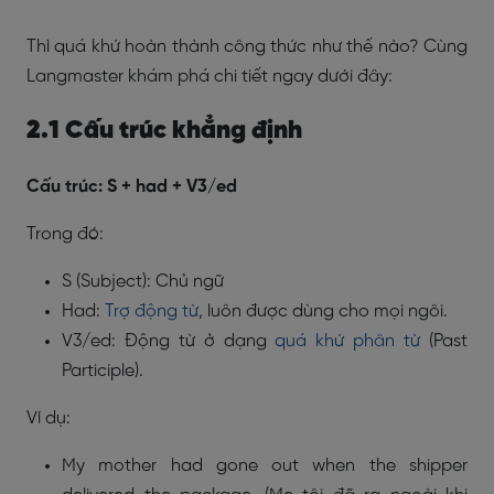
Thì quá khứ hoàn thành công thức như thế nào? Cùng
Langmaster khám phá chi tiết ngay dưới đây:
2.1 Cấu trúc khẳng định
Cấu trúc: S + had + V3/ed
Trong đó:
S (Subject): Chủ ngữ
Had:
Trợ động từ
, luôn được dùng cho mọi ngôi.
V3/ed: Động từ ở dạng
quá khứ phân từ
(Past
Participle).
Ví dụ:
My mother had gone out when the shipper