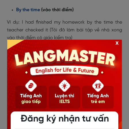
By the time
(vào thời điểm)
Ví dụ: I had finished my homework by the time the
teacher checked it (Tôi đã làm bài tập về nhà xong
vào thời điểm cô giáo kiểm tra)
x
Hardly/Scarcely/Barely …. when …..:
Là cấu trúc
đảo ngữ chỉ dùng thì quá khứ hoàn thành.
Ví dụ: Hardly had I gone out when it rained. (Tôi vừa
mới ra ngoài thì trời mưa.)
Đăng ký nhận tư vấn