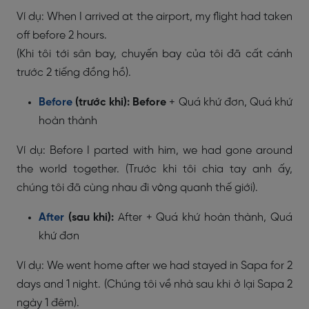
Ví dụ:
When I arrived at the airport, my flight had taken
off before 2 hours.
(Khi tôi tới sân bay, chuyến bay của tôi đã cất cánh
trước 2 tiếng đồng hồ).
Before
(trước khi):
Before
+ Quá khứ đơn, Quá khứ
hoàn thành
Ví dụ: Before I parted with him, we had gone around
the world together. (Trước khi tôi chia tay anh ấy,
chúng tôi đã cùng nhau đi vòng quanh thế giới).
After
(sau khi):
After + Quá khứ hoàn thành, Quá
khứ đơn
Ví dụ: We went home after we had stayed in Sapa for 2
days and 1 night. (Chúng tôi về nhà sau khi ở lại Sapa 2
ngày 1 đêm).