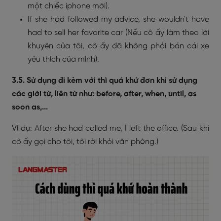
một chiếc iphone mới).
If she had followed my advice, she wouldn't have
had to sell her favorite car (Nếu cô ấy làm theo lời
khuyên của tôi, cô ấy đã không phải bán cái xe
yêu thích của mình).
3.5. Sử dụng đi kèm với thì quá khứ đơn khi sử dụng
các giới từ, liên từ như: before, after, when, until, as
soon as,...
Ví dụ: After she had called me, I left the office. (Sau khi
cô ấy gọi cho tôi, tôi rời khỏi văn phòng.)