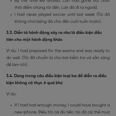
By the time we arrived, Lan had gone out (Vào
thời điểm chúng tôi đến, Lan đã đi ra ngoài).
I had never played soccer until last week (Tôi đã
không chơi bóng đá cho đến cuối tuần trước).
3.3. Diễn tả hành động xảy ra như là điều kiện đầu
tiên cho một hành động khác
Ví dụ:
I had prepared for the exams and was ready to
do well. (Tôi đã chuẩn bị cho bài kiểm tra và sẵn sàng
để làm tốt).
3.4. Dùng trong câu điều kiện loại ba để diễn ra điều
kiện không có thực ở quá khứ
Ví dụ:
If I had had enough money, I could have bought a
new iphone. (Nếu tôi có đủ tiền, tôi đã có thể mua