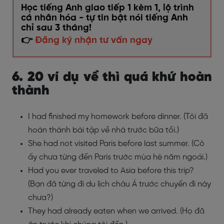
Học tiếng Anh giao tiếp 1 kèm 1, lộ trình
cá nhân hóa - tự tin bật nói tiếng Anh
chỉ sau 3 tháng!
👉
Đăng ký nhận tư vấn ngay
6.
20 ví dụ về thì quá khứ hoàn
thành
I had finished my homework before dinner. (Tôi đã
hoàn thành bài tập về nhà trước bữa tối.)
She had not visited Paris before last summer. (Cô
ấy chưa từng đến Paris trước mùa hè năm ngoái.)
Had you ever traveled to Asia before this trip?
(Bạn đã từng đi du lịch châu Á trước chuyến đi này
chưa?)
They had already eaten when we arrived. (Họ đã