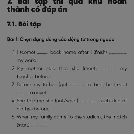
7. Bài tập thì quá khứ hoàn
thành có đáp án
7.1. Bài tập
Bài 1: Chọn dạng đúng của động từ trong ngoặc
I (come) ……….. back home after I (finish) ………………
my work.
My mother said that she (meet) ……………. my
teacher before.
Before my father (go) ………….. to bed, he (read)
………… a novel.
She told me she (not/wear) ……………… such kind of
clothes before.
When my family came to the stadium, the match
(start) ………………