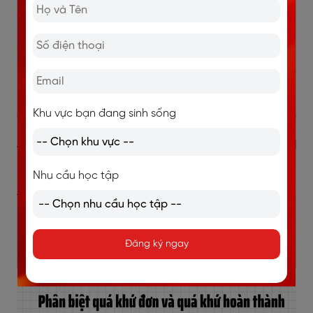
Dấu hiệu của thì quá khứ hoàn thành
Khu vực bạn đang sinh sống
5. Phân biệt quá khứ đơn và quá
khứ hoàn thành
Nhu cầu học tập
Thực tế, rất nhiều người thường nhầm lẫn giữa thì quá
khứ đơn và thì quá khứ hoàn thành. Vì thế, hãy cùng
Langmaster phân biệt ngay dưới dây:
Đăng ký ngay