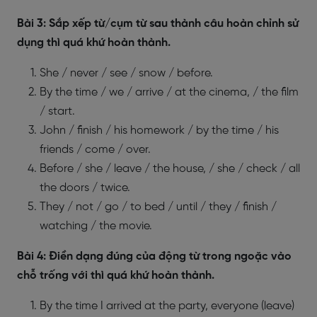
Bài 3: Sắp xếp từ/cụm từ sau thành câu hoàn chỉnh sử
dụng thì quá khứ hoàn thành.
She / never / see / snow / before.
By the time / we / arrive / at the cinema, / the film
/ start.
John / finish / his homework / by the time / his
friends / come / over.
Before / she / leave / the house, / she / check / all
the doors / twice.
They / not / go / to bed / until / they / finish /
watching / the movie.
Bài 4: Điền dạng đúng của động từ trong ngoặc vào
chỗ trống với thì quá khứ hoàn thành.
By the time I arrived at the party, everyone (leave)