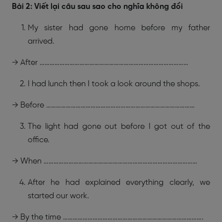
Bài 2: Viết lại câu sau sao cho nghĩa không đổi
My sister had gone home before my father
arrived.
→ After ………………………………………………………………………………
I had lunch then I took a look around the shops.
→ Before ………………………………………………………………………………
The light had gone out before I got out of the
office.
→ When …………………………………………………………………………………
After he had explained everything clearly, we
started our work.
→ By the time ………………………………………………………………………….