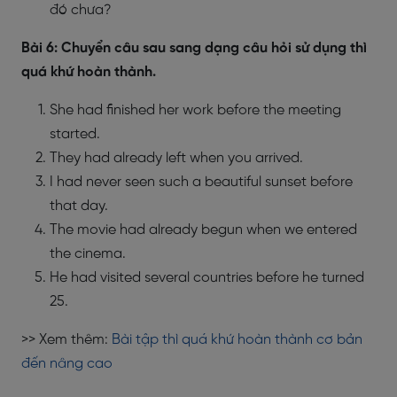
đó chưa?
Bài 6: Chuyển câu sau sang dạng câu hỏi sử dụng thì
quá khứ hoàn thành.
She had finished her work before the meeting
started.
They had already left when you arrived.
I had never seen such a beautiful sunset before
that day.
The movie had already begun when we entered
the cinema.
He had visited several countries before he turned
25.
>> Xem thêm:
Bài tập thì quá khứ hoàn thành cơ bản
đến nâng cao