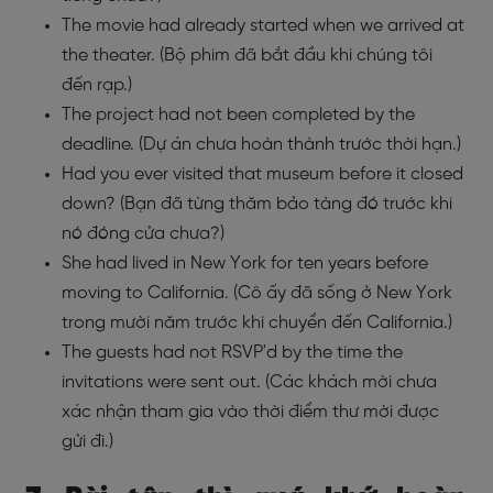
The movie had already started when we arrived at
the theater. (Bộ phim đã bắt đầu khi chúng tôi
đến rạp.)
The project had not been completed by the
deadline. (Dự án chưa hoàn thành trước thời hạn.)
Had you ever visited that museum before it closed
down? (Bạn đã từng thăm bảo tàng đó trước khi
nó đóng cửa chưa?)
She had lived in New York for ten years before
moving to California. (Cô ấy đã sống ở New York
trong mười năm trước khi chuyển đến California.)
The guests had not RSVP'd by the time the
invitations were sent out. (Các khách mời chưa
xác nhận tham gia vào thời điểm thư mời được
gửi đi.)