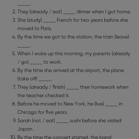
_____.
They (already / eat) _____ dinner when I got home.
She (study) _____ French for two years before she
moved to Paris.
By the time we got to the station, the train (leave)
_____.
When I woke up this morning, my parents (already
/ go) _____ to work.
By the time she arrived at the airport, the plane
(take off) _____.
They (already / finish) _____ their homework when
the teacher checked it.
Before he moved to New York, he (live) _____ in
Chicago for five years.
Sarah (not / eat) _____ sushi before she visited
Japan.
By the time the concert started, the band