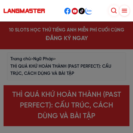
10 SLOTS HỌC THỬ TIẾNG ANH MIỄN PHÍ CUỐI CÙNG
ĐĂNG KÝ NGAY
Trang chủ
>
Ngữ Pháp
>
THÌ QUÁ KHỨ HOÀN THÀNH (PAST PERFECT): CẤU
TRÚC, CÁCH DÙNG VÀ BÀI TẬP
THÌ QUÁ KHỨ HOÀN THÀNH (PAST
PERFECT): CẤU TRÚC, CÁCH
DÙNG VÀ BÀI TẬP