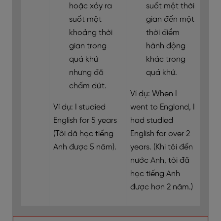
hoặc xảy ra
suốt một thời
suốt một
gian đến một
khoảng thời
thời điểm
gian trong
hành động
quá khứ
khác trong
nhưng đã
quá khứ.
chấm dứt.
Ví dụ: When I
Ví dụ: I studied
went to England, I
English for 5 years
had studied
(Tôi đã học tiếng
English for over 2
Anh được 5 năm).
years.
(Khi tôi đến
nước Anh, tôi đã
học tiếng Anh
được hơn 2 năm.)