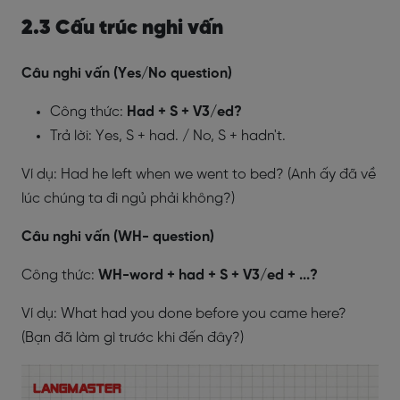
2.3 Cấu trúc nghi vấn
Câu nghi vấn (Yes/No question)
Công thức:
Had + S + V3/ed?
Trả lời: Yes, S + had. / No, S + hadn't.
Ví dụ: Had he left when we went to bed? (Anh ấy đã về
lúc chúng ta đi ngủ phải không?)
Câu nghi vấn (WH- question)
Công thức:
WH-word + had + S + V3/ed + ...?
Ví dụ: What had you done before you came here?
(Bạn đã làm gì trước khi đến đây?)