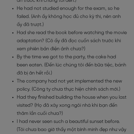
ăn trước khi chúng tôi đến.)
He had not studied enough for the exam, so he
failed. (Anh ấy không học đủ cho kỳ thi, nên anh
ấy đã trượt.)
Had she read the book before watching the movie
adaptation? (Cô ấy đã đọc cuốn sách trước khi
xem phiên bản điện ảnh chưa?)
By the time we got to the party, the cake had
been eaten. (Đến lúc chúng tôi đến bữa tiệc, bánh
đã bị ăn hết rồi.)
The company had not yet implemented the new
policy. (Công ty chưa thực hiện chính sách mới.)
Had they finished building the house when you last
visited? (Họ đã xây xong ngôi nhà khi bạn đến
thăm lần cuối chưa?)
I had never seen such a beautiful sunset before.
(Tôi chưa bao giờ thấy một bình minh đẹp như vậy