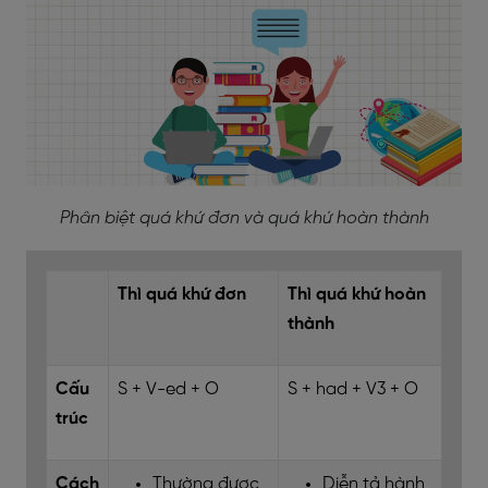
Phân biệt quá khứ đơn và quá khứ hoàn thành
Thì quá khứ đơn
Thì quá khứ hoàn
thành
Cấu
S + V-ed + O
S + had + V3 + O
trúc
Cách
Thường được
Diễn tả hành