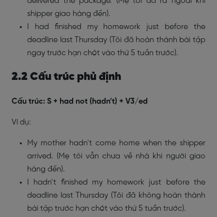
delivered the package. (Mẹ tôi đã ra ngoài khi
shipper giao hàng đến).
I had finished my homework just before the
deadline last Thursday (Tôi đã hoàn thành bài tập
ngay trước hạn chót vào thứ 5 tuần trước).
2.2 Cấu trúc phủ định
Cấu trúc: S + had not (hadn’t) + V3/ed
Ví dụ:
My mother hadn’t come home when the shipper
arrived. (Mẹ tôi vẫn chưa về nhà khi người giao
hàng đến).
I hadn’t finished my homework just before the
deadline last Thursday (Tôi đã không hoàn thành
bài tập trước hạn chót vào thứ 5 tuần trước).