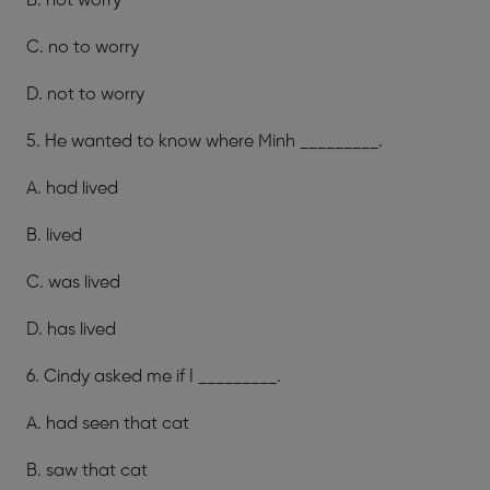
B. not worry
C. no to worry
D. not to worry
5. He wanted to know where Minh _________.
A. had lived
B. lived
C. was lived
D. has lived
6. Cindy asked me if I _________.
A. had seen that cat
B. saw that cat