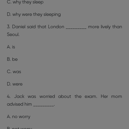
C. why they sleep
D. why were they sleeping
3. Daniel said that London _________ more lively than
Seoul.
A. is
B. be
C. was
D. were
4. Jack was worried about the exam. Her mom
advised him _________.
A. no worry