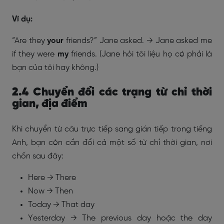
Ví dụ:
“Are they
your
friends?” Jane asked. → Jane asked me
if they were
my
friends. (Jane hỏi tôi liệu họ có phải là
bạn của tôi hay không.)
2.4 Chuyển đổi các trạng từ chỉ thời
gian, địa điểm
Khi chuyển từ câu trực tiếp sang gián tiếp trong tiếng
Anh, bạn còn cần đổi cả một số từ chỉ thời gian, nơi
chốn sau đây:
Here → There
Now → Then
Today → That day
Yesterday → The previous day hoặc the day