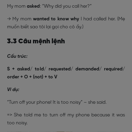
My mom
asked
: “Why did you call her?”
→ My mom
wanted to know why
I had called her. (Mẹ
muốn biết sao tôi lại gọi cho cô ấy.)
3.3 Câu mệnh lệnh
Cấu trúc:
S + asked/ told/ requested/ demanded/ required/
order + O + (not) + to V
Ví dụ:
“Turn off your phone! It is too noisy” – she said.
=> She told me to turn off my phone because it was
too noisy.