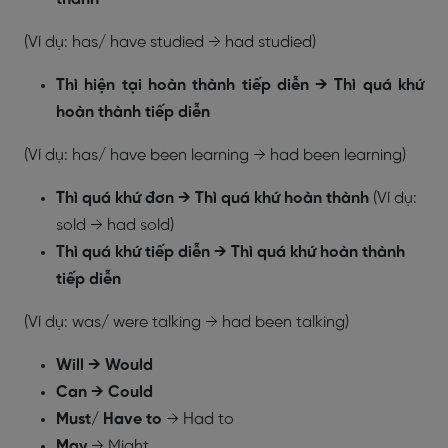
(Ví dụ: has/ have studied → had studied)
Thì hiện tại hoàn thành tiếp diễn → Thì quá khứ
hoàn thành tiếp diễn
(Ví dụ: has/ have been learning → had been learning)
Thì quá khứ đơn → Thì quá khứ hoàn thành
(Ví dụ:
sold → had sold)
Thì quá khứ tiếp diễn → Thì quá khứ hoàn thành
tiếp diễn
(Ví dụ: was/ were talking → had been talking)
Will → Would
Can → Could
Must/ Have to
→ Had to
May
→ Might