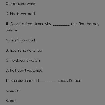
C. his sisters were
D. his sisters are if
11. David asked Jimin why _________ the film the day
before.
A. didn’t he watch
B. hadn’t he watched
C. he doesn’t watch
D. he hadn’t watched
12. She asked me if I _________ speak Korean.
A. could
B. can