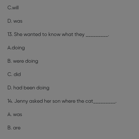
C.will
D. was
13. She wanted to know what they _________.
A.doing
B. were doing
C. did
D. had been doing
14. Jenny asked her son where the cat_________.
A. was
B. are