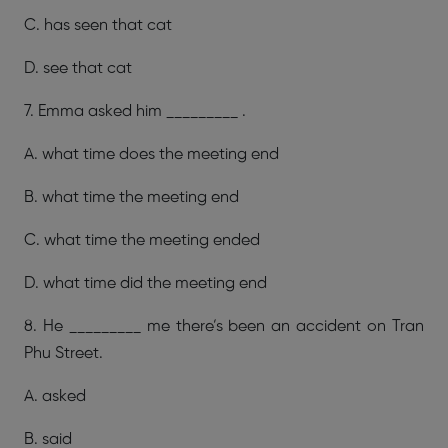
C. has seen that cat
D. see that cat
7. Emma asked him _________ .
A. what time does the meeting end
B. what time the meeting end
C. what time the meeting ended
D. what time did the meeting end
8. He _________ me there’s been an accident on Tran
Phu Street.
A. asked
B. said