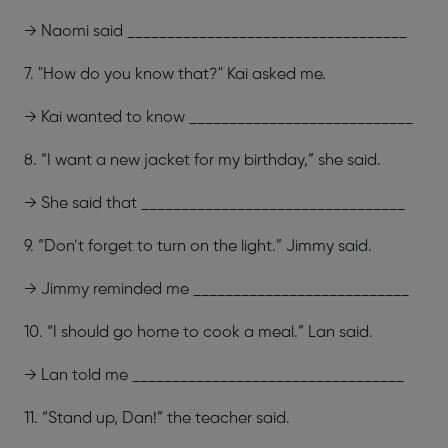
→ Naomi said ___________________________________
7. "How do you know that?" Kai asked me.
→ Kai wanted to know ____________________________
8. “I want a new jacket for my birthday,” she said.
→ She said that _________________________________
9. “Don’t forget to turn on the light.” Jimmy said.
→ Jimmy reminded me ___________________________
10. “I should go home to cook a meal.” Lan said.
→ Lan told me __________________________________
11. “Stand up, Dan!” the teacher said.