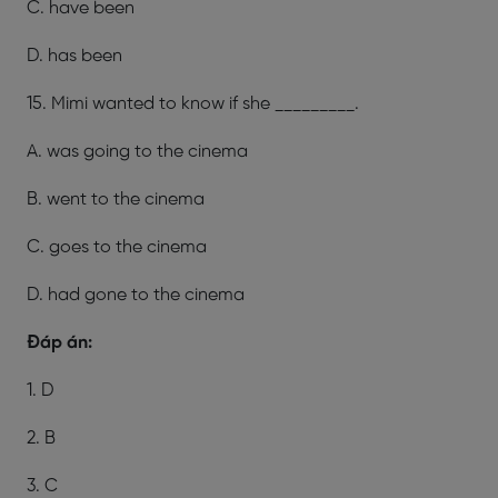
C. have been
D. has been
15. Mimi wanted to know if she _________.
A. was going to the cinema
B. went to the cinema
C. goes to the cinema
D. had gone to the cinema
Đáp án:
1. D
2. B
3. C