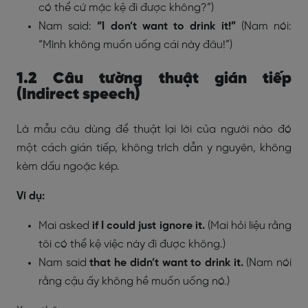
có thể cứ mặc kệ đi được không?”)
Nam said:
“I don’t want to drink it!”
(Nam nói:
“Mình không muốn uống cái này đâu!”)
1.2 Câu tường thuật gián tiếp
(Indirect speech)
Là mẫu câu dùng để thuật lại lời của người nào đó
một cách gián tiếp, không trích dẫn y nguyên, không
kèm dấu ngoặc kép.
Ví dụ:
Mai asked
if I could just ignore it.
(Mai hỏi liệu rằng
tôi có thể kệ việc này đi được không.)
Nam said
that he didn’t want to drink it.
(Nam nói
rằng cậu ấy không hề muốn uống nó.)