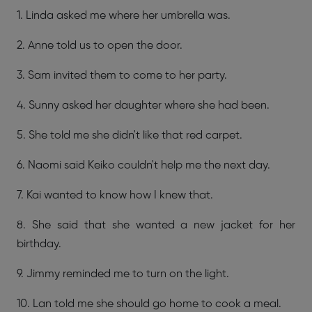
1. Linda asked me where her umbrella was.
2. Anne told us to open the door.
3. Sam invited them to come to her party.
4. Sunny asked her daughter where she had been.
5. She told me she didn't like that red carpet.
6. Naomi said Keiko couldn't help me the next day.
7. Kai wanted to know how I knew that.
8. She said that she wanted a new jacket for her
birthday.
9. Jimmy reminded me to turn on the light.
10. Lan told me she should go home to cook a meal.