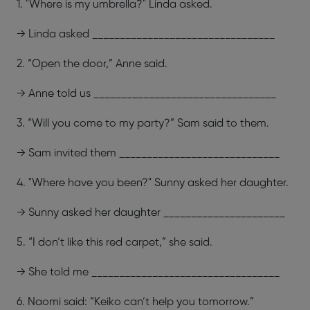
1. "Where is my umbrella?" Linda asked.
→ Linda asked _________________________________
2. “Open the door,” Anne said.
→ Anne told us _________________________________
3. “Will you come to my party?” Sam said to them.
→ Sam invited them _____________________________
4. "Where have you been?" Sunny asked her daughter.
→ Sunny asked her daughter ______________________
5. “I don’t like this red carpet,” she said.
→ She told me __________________________________
6. Naomi said: “Keiko can’t help you tomorrow.”