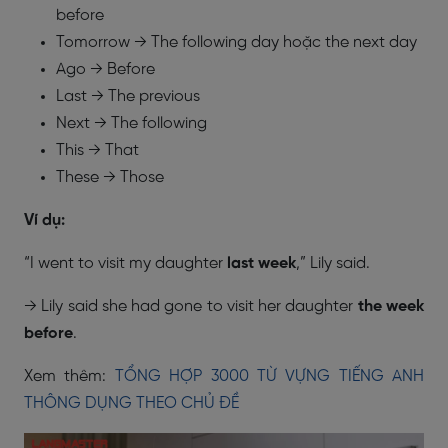
before
Tomorrow → The following day hoặc the next day
Ago → Before
Last → The previous
Next → The following
This → That
These → Those
Ví dụ:
“I went to visit my daughter
last week
,” Lily said.
→ Lily said she had gone to visit her daughter
the week
before
.
Xem thêm:
TỔNG HỢP 3000 TỪ VỰNG TIẾNG ANH
THÔNG DỤNG THEO CHỦ ĐỀ