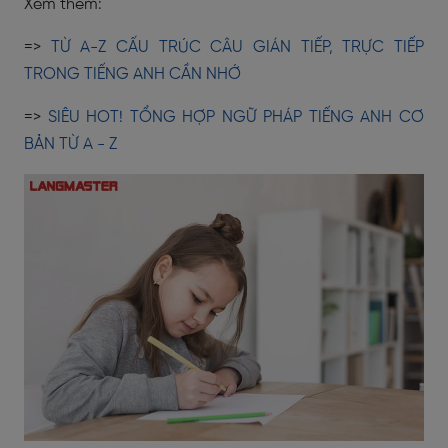
Xem thêm:
=>
TỪ A-Z CẤU TRÚC CÂU GIÁN TIẾP, TRỰC TIẾP
TRONG TIẾNG ANH CẦN NHỚ
=>
​​SIÊU HOT! TỔNG HỢP NGỮ PHÁP TIẾNG ANH CƠ
BẢN TỪ A - Z