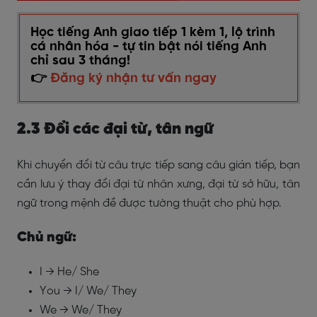
Học tiếng Anh giao tiếp 1 kèm 1, lộ trình
cá nhân hóa - tự tin bật nói tiếng Anh
chỉ sau 3 tháng!
👉
Đăng ký nhận tư vấn ngay
2.3 Đổi các đại từ, tân ngữ
Khi chuyển đổi từ câu trực tiếp sang câu gián tiếp, bạn
cần lưu ý thay đổi đại từ nhân xưng, đại từ sở hữu, tân
ngữ trong mệnh đề được tường thuật cho phù hợp.
Chủ ngữ:
I → He/ She
You → I/ We/ They
We → We/ They