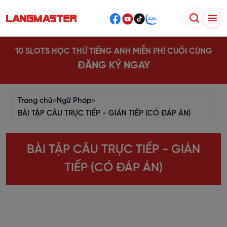
10 SLOTS HỌC THỬ TIẾNG ANH MIỄN PHÍ CUỐI CÙNG
ĐĂNG KÝ NGAY
Trang chủ
>
Ngữ Pháp
>
BÀI TẬP CÂU TRỰC TIẾP - GIÁN TIẾP (CÓ ĐÁP ÁN)
BÀI TẬP CÂU TRỰC TIẾP - GIÁN
TIẾP (CÓ ĐÁP ÁN)