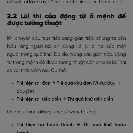
nói với tôi là cô ấy đã mua một chiếc điện thoại mới.)
2.2 Lùi thì của động từ ở mệnh đề
được tường thuật
Khi chuyển câu trực tiếp sang gián tiếp, chúng ta cần
hiểu rằng người nói chỉ đang kể lại lời nói của một
người trong quá khứ. Do đó, trong câu gián tiếp, động
từ trong mệnh đề được tường thuật cần phải lùi lại 1 thì
so với thời điểm nói. Cụ thể:
Thì hiện tại đơn → Thì quá khứ đơn
(Ví dụ: Buy →
Bought)
Thì hiện tại tiếp diễn → Thì quá khứ tiếp diễn
(Ví dụ: is/ are talking → was/ were talking)
Thì hiện tại hoàn thành → Thì quá khứ hoàn
thành