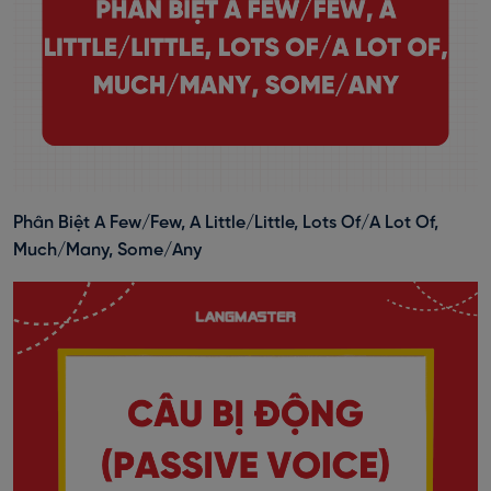
Phân Biệt A Few/Few, A Little/Little, Lots Of/A Lot Of,
Much/Many, Some/Any