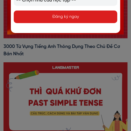
Đăng ký ngay
3000 Từ Vựng Tiếng Anh Thông Dụng Theo Chủ Đề Cơ
Bản Nhất