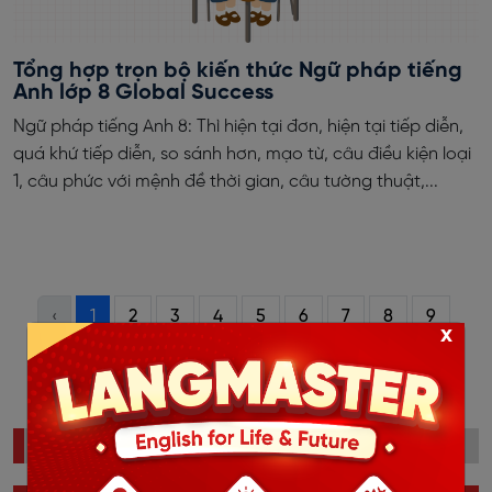
Tổng hợp trọn bộ kiến thức Ngữ pháp tiếng
Anh lớp 8 Global Success
Ngữ pháp tiếng Anh 8: Thì hiện tại đơn, hiện tại tiếp diễn,
quá khứ tiếp diễn, so sánh hơn, mạo từ, câu điều kiện loại
1, câu phức với mệnh đề thời gian, câu tường thuật,...
‹
1
2
3
4
5
6
7
8
9
x
10
11
12
›
ĐỌC NHIỀU