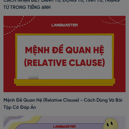
CÁCH NHẬN BIẾT DANH TỪ, ĐỘNG TỪ, TÍNH TỪ, TRẠNG
TỪ TRONG TIẾNG ANH
Mệnh Đề Quan Hệ (Relative Clause) - Cách Dùng Và Bài
Tập Có Đáp Án