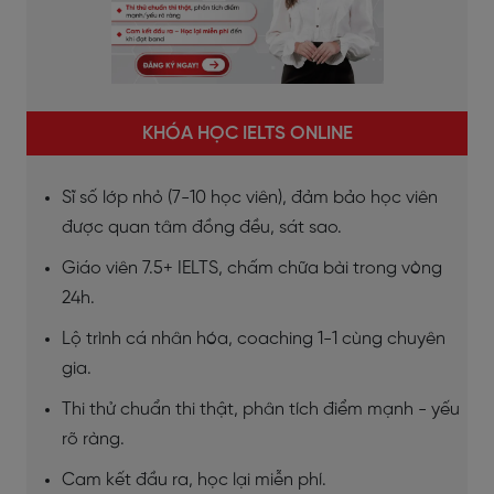
KHÓA HỌC IELTS ONLINE
Sĩ số lớp nhỏ (7-10 học viên), đảm bảo học viên
được quan tâm đồng đều, sát sao.
Giáo viên 7.5+ IELTS, chấm chữa bài trong vòng
24h.
Lộ trình cá nhân hóa, coaching 1-1 cùng chuyên
gia.
Thi thử chuẩn thi thật, phân tích điểm mạnh - yếu
rõ ràng.
Cam kết đầu ra, học lại miễn phí.