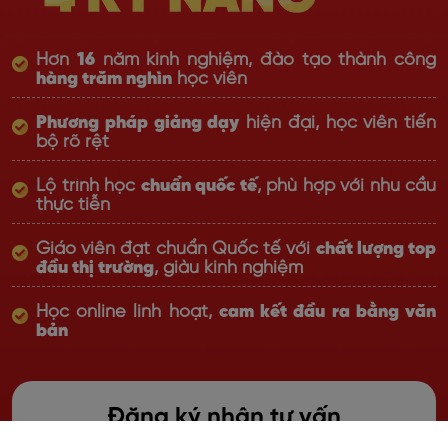
Hơn
16
năm kinh nghiệm, đào tạo thành công
hàng trăm nghìn
học viên
Phương pháp giảng dạy
hiện đại, học viên tiến
bộ rõ rệt
Lộ trình học
chuẩn quốc tế
, phù hợp với nhu cầu
thực tiễn
Giáo viên đạt chuẩn Quốc tế với
chất lượng top
đầu thị trường
, giàu kinh nghiệm
Học online linh hoạt,
cam kết đầu ra bằng văn
bản
Đăng ký nhận tư vấn