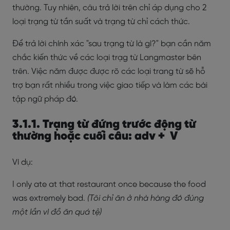
thường. Tuy nhiên, câu trả lời trên chỉ áp dụng cho 2
loại trạng từ tần suất và trạng từ chỉ cách thức.
Để trả lời chính xác "sau trạng từ là gì?" bạn cần năm
chắc kiến thức về các loại trạg từ Langmaster bên
trên. Việc năm được được rõ các loại trang từ sẽ hỗ
trợ bạn rất nhiều trong việc giao tiếp và làm các bài
tập ngữ pháp đó.
3.1.1. Trạng từ đứng trước động từ
thường hoặc cuối câu: adv + V
Ví dụ:
I only ate at that restaurant once because the food
was extremely bad.
(Tôi chỉ ăn ở nhà hàng đó đúng
một lần vì đồ ăn quá tệ)