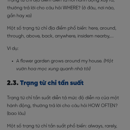
Trạng từ chỉ địa điểm diễn tả nơi hành động xảy ra,
thường trả lời cho câu hỏi WHERE? (ở đâu, nơi nào,
gần hay xa)
Một số trạng từ chỉ địa điểm phổ biến: here, around,
through, above, back, anywhere, insidem nearby,...
Ví dụ:
A flower garden grows around my house.
(Một
vườn hoa mọc xung quanh nhà tôi)
2.3.
Trạng từ chỉ tần suất
Trạng từ chỉ tần suất diễn tả mức độ diễn ra của một
hành động, thường trả lời cho câu hỏi HOW OFTEN?
(bao lâu)
Một số trạng từ chỉ tần suất phổ biến: always, rarely,