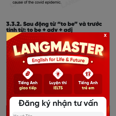
3.3.2. Sau động từ “to be” và trước
tính từ: to be + adv + adj
x
Ví dụ:
A new student in my class is extremely handsome.
(Một
học sinh mới của lớp tôi cực kỳ đẹp trai)
Xem thêm:
100 trạng từ tiếng Anh thông dụng nhất
50 trạng từ tiếng Anh giao tiếp thường gặp
77 trạng từ không có đuôi “ly”
Đăng ký nhận tư vấn