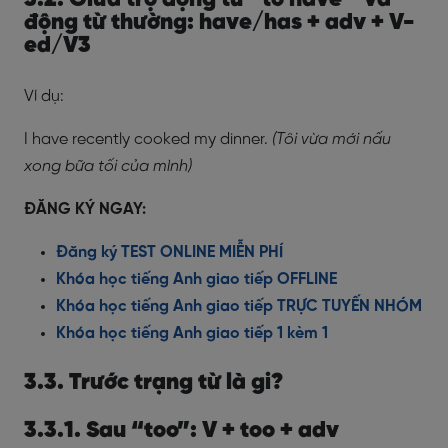
3.2. Giữa trợ động từ “to have” và
động từ thường: have/has + adv + V-
ed/V3
Ví dụ:
I have recently cooked my dinner.
(Tôi vừa mới nấu
xong bữa tối của mình)
ĐĂNG KÝ NGAY:
Đăng ký TEST ONLINE MIỄN PHÍ
Khóa học tiếng Anh giao tiếp OFFLINE
Khóa học tiếng Anh giao tiếp TRỰC TUYẾN NHÓM
Khóa học tiếng Anh giao tiếp 1 kèm 1
3.3. Trước trạng từ là gi?
3.3.1. Sau “too”: V + too + adv