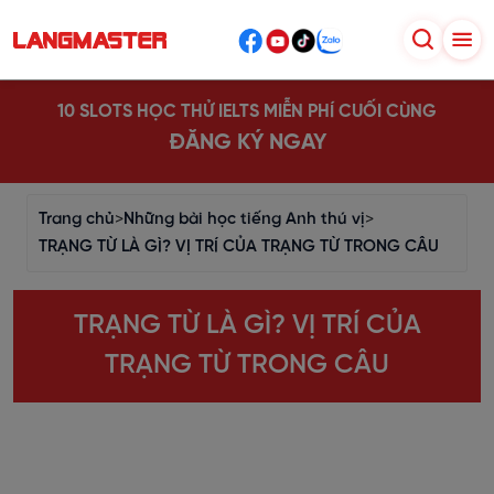
10 SLOTS HỌC THỬ IELTS MIỄN PHÍ CUỐI CÙNG
ĐĂNG KÝ NGAY
Trang chủ
>
Những bài học tiếng Anh thú vị
>
TRẠNG TỪ LÀ GÌ? VỊ TRÍ CỦA TRẠNG TỪ TRONG CÂU
TRẠNG TỪ LÀ GÌ? VỊ TRÍ CỦA
TRẠNG TỪ TRONG CÂU