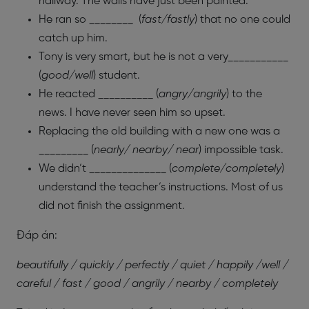
hallway. The walls have just been painted.
He ran so ________ (
fast/fastly
) that no one could
catch up him.
Tony is very smart, but he is not a very___________
(
good/well
) student.
He reacted __________ (
angry/angrily
) to the
news. I have never seen him so upset.
Replacing the old building with a new one was a
_________ (
nearly/ nearby/ near
) impossible task.
We didn’t ______________ (
complete/completely
)
understand the teacher’s instructions. Most of us
did not finish the assignment.
Đáp án:
beautifully / quickly /
perfectly /
quiet / happily /well /
careful / fast / good / angrily / nearby / completely