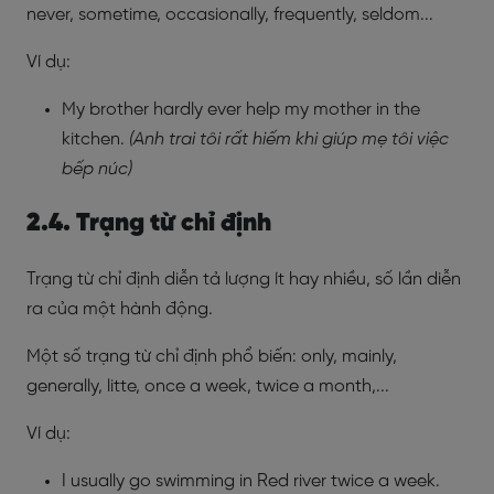
never, sometime, occasionally, frequently, seldom...
Ví dụ:
My brother hardly ever help my mother in the
kitchen.
(Anh trai tôi rất hiếm khi giúp mẹ tôi việc
bếp núc)
2.4. Trạng từ chỉ định
Trạng từ chỉ định diễn tả lượng ít hay nhiều, số lần diễn
ra của một hành động.
Một số trạng từ chỉ định phổ biến: only, mainly,
generally, litte, once a week, twice a month,...
Ví dụ:
I usually go swimming in Red river twice a week.