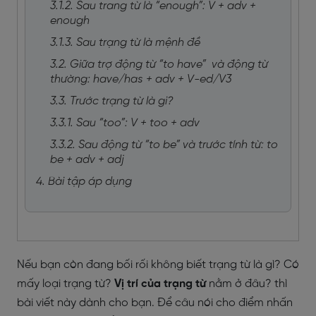
3.1.2. Sau trang từ là “enough”: V + adv +
enough
3.1.3. Sau trạng từ là mệnh đề
3.2. Giữa trợ động từ “to have” và động từ
thường: have/has + adv + V-ed/V3
3.3. Trước trạng từ là gi?
3.3.1. Sau “too”: V + too + adv
3.3.2. Sau động từ “to be” và trước tính từ: to
be + adv + adj
4. Bài tập áp dụng
Nếu bạn còn đang bối rối không biết trạng từ là gì? Có
mấy loại trạng từ?
Vị trí của trạng từ
nằm ở đâu? thì
bài viết này dành cho bạn. Để câu nói cho điểm nhấn