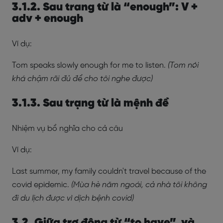
3.1.2. Sau trang từ là “enough”: V +
adv + enough
Ví dụ:
Tom speaks slowly enough for me to listen.
(Tom nói
khá chậm rãi đủ để cho tôi nghe được)
3.1.3. Sau trạng từ là mệnh đề
Nhiệm vụ bổ nghĩa cho cả câu
Ví dụ:
Last summer, my family couldn't travel because of the
covid epidemic.
(Mùa hè năm ngoái, cả nhà tôi không
đi du lịch được vì dịch bệnh covid)