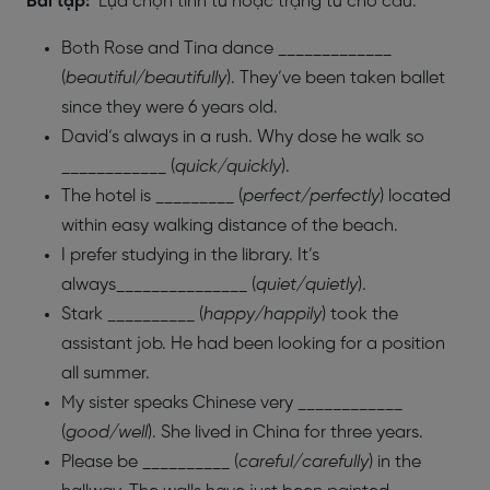
Bài tập:
Lựa chọn tính từ hoặc trạng từ cho câu:
Both Rose and Tina dance _____________
(
beautiful/beautifully
). They’ve been taken ballet
since they were 6 years old.
David’s always in a rush. Why dose he walk so
____________ (
quick/quickly
).
The hotel is _________ (
perfect/perfectly
) located
within easy walking distance of the beach.
I prefer studying in the library. It’s
always_______________ (
quiet/quietly
).
Stark __________ (
happy/happily
) took the
assistant job. He had been looking for a position
all summer.
My sister speaks Chinese very ____________
(
good/well
). She lived in China for three years.
Please be __________ (
careful/carefully
) in the