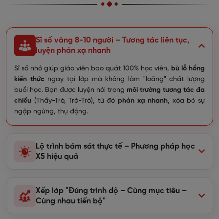
Sĩ số vàng 8-10 người – Tương tác liên tục,
luyện phản xạ nhanh
Sĩ số nhỏ giúp giáo viên bao quát 100% học viên,
bù lỗ hổng
kiến thức
ngay tại lớp mà không làm "loãng" chất lượng
buổi học. Bạn được luyện nói trong
môi trường tương tác đa
chiều
(Thầy-Trò, Trò-Trò), từ đó
phản xạ nhanh
, xóa bỏ sự
ngập ngừng, thụ động.
Lộ trình bám sát thực tế – Phương pháp học
X5 hiệu quả
Xếp lớp "Đúng trình độ – Cùng mục tiêu –
Cùng nhau tiến bộ"