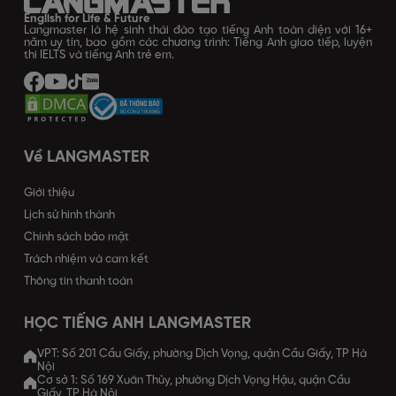
English for Life & Future
Langmaster là hệ sinh thái đào tạo tiếng Anh toàn diện với 16+
năm uy tín, bao gồm các chương trình: Tiếng Anh giao tiếp, luyện
thi IELTS và tiếng Anh trẻ em.
Về LANGMASTER
Giới thiệu
Lịch sử hình thành
Chính sách bảo mật
Trách nhiệm và cam kết
Thông tin thanh toán
HỌC TIẾNG ANH LANGMASTER
VPT: Số 201 Cầu Giấy, phường Dịch Vọng, quận Cầu Giấy, TP Hà
Nội
Cơ sở 1: Số 169 Xuân Thủy, phường Dịch Vọng Hậu, quận Cầu
Giấy, TP Hà Nội