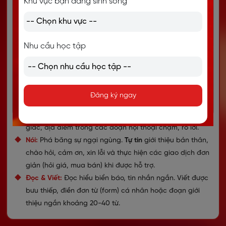
Khu vực bạn đang sinh sống
Đối tượng:
Dành cho người mất gốc tiếng Anh
hoàn toàn, bắt đầu làm quen lại với tiếng Anh.
Phát âm
Làm chủ hệ thống
44 âm IPA
. Hiểu nguyên lý
Nhu cầu học tập
phát âm để sửa dần các lỗi "Việt hóa" (như thiếu âm
cuối), dù ngữ điệu chưa thực sự tự nhiên.
Từ vựng
Nắm vững
500 từ vựng sát sườn
nhất: Gia
đình, Nhà cửa, Thời tiết, Trang phục... để gọi tên những
Đăng ký ngay
sự vật xung quanh.
Nghe
Bắt được từ khóa (keywords) về tên, tuổi, giờ
giấc, địa điểm trong các đoạn hội thoại chậm, rõ lời.
Nói
Phá băng sự ngại ngùng.
Tự tin
giới thiệu bản thân,
chào hỏi, cảm ơn, xin lỗi và thực hiện các giao dịch đơn
giản (hỏi giá, mua bán) khi được hỗ trợ.
Đọc & Viết
Đọc hiểu biển báo, tin nhắn ngắn. Viết được
bưu thiếp, điền đơn từ (form) cá nhân hoặc đoạn giới
thiệu ngắn khoảng 20-40 từ.