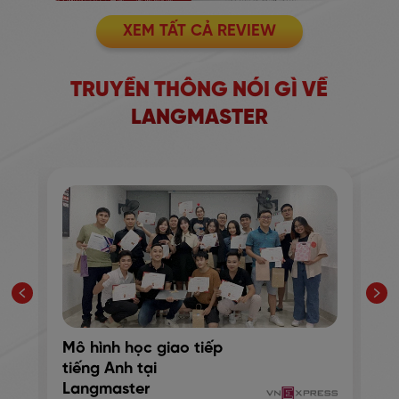
XEM TẤT CẢ REVIEW
TRUYỀN THÔNG NÓI GÌ VỀ
LANGMASTER
Mô hình học giao tiếp
S
tiếng Anh tại
m
Langmaster
k