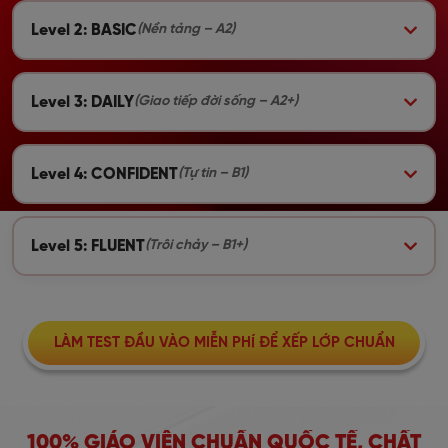
Level 2: BASIC
(Nền tảng – A2)
Level 3: DAILY
(Giao tiếp đời sống – A2+)
Level 4: CONFIDENT
(Tự tin – B1)
Level 5: FLUENT
(Trôi chảy – B1+)
LÀM TEST ĐẦU VÀO MIỄN PHÍ ĐỂ XẾP LỚP CHUẨN
100% GIÁO VIÊN CHUẨN QUỐC TẾ, CHẤT