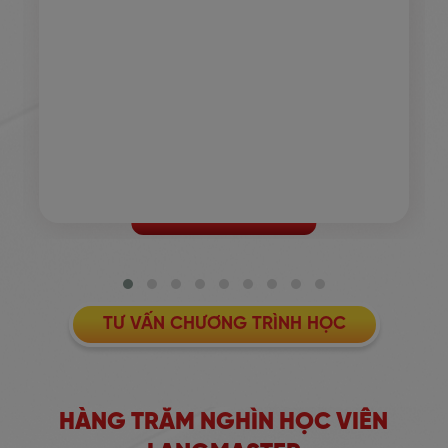
TƯ VẤN CHƯƠNG TRÌNH HỌC
HÀNG TRĂM NGHÌN HỌC VIÊN