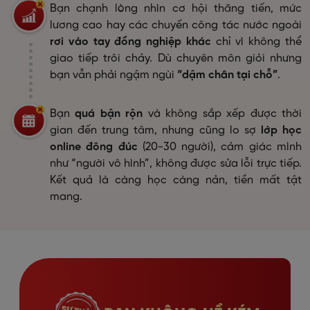
Bạn chạnh lòng nhìn cơ hội thăng tiến, mức
lương cao hay các chuyến công tác nước ngoài
rơi vào tay đồng nghiệp khác
chỉ vì không thể
giao tiếp trôi chảy. Dù chuyên môn giỏi nhưng
bạn vẫn phải ngậm ngùi
“dậm chân tại chỗ”
.
Bạn
quá bận rộn
và không sắp xếp được thời
gian đến trung tâm, nhưng cũng lo sợ
lớp học
online đông đúc
(20-30 người), cảm giác mình
như “người vô hình”, không được sửa lỗi trực tiếp.
Kết quả là càng học càng nản, tiền mất tật
mang.