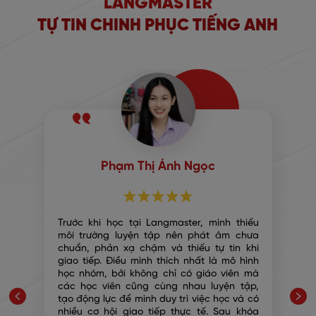
LANGMASTER
TỰ TIN CHINH PHỤC TIẾNG ANH
Phạm Thị Ánh Ngọc
p
Trước khi học tại Langmaster, mình thiếu
,
môi trường luyện tập nên phát âm chưa
p
chuẩn, phản xạ chậm và thiếu tự tin khi
ể
giao tiếp. Điều mình thích nhất là mô hình
ự
học nhóm, bởi không chỉ có giáo viên mà
g
các học viên cũng cùng nhau luyện tập,
h
tạo động lực để mình duy trì việc học và có
a
nhiều cơ hội giao tiếp thực tế. Sau khóa