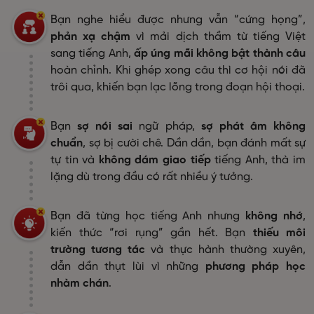
Bạn nghe hiểu được nhưng vẫn “cứng họng”,
phản xạ chậm
vì mải dịch thầm từ tiếng Việt
sang tiếng Anh,
ấp úng mãi không bật thành câu
hoàn chỉnh. Khi ghép xong câu thì cơ hội nói đã
trôi qua, khiến bạn lạc lõng trong đoạn hội thoại.
Bạn
sợ nói sai
ngữ pháp,
sợ phát âm không
chuẩn
, sợ bị cười chê. Dần dần, bạn đánh mất sự
tự tin và
không dám giao tiếp
tiếng Anh, thà im
lặng dù trong đầu có rất nhiều ý tưởng.
Bạn đã từng học tiếng Anh nhưng
không nhớ
,
kiến thức “rơi rụng” gần hết. Bạn
thiếu môi
trường tương tác
và thực hành thường xuyên,
dẫn dần thụt lùi vì những
phương pháp học
nhàm chán
.