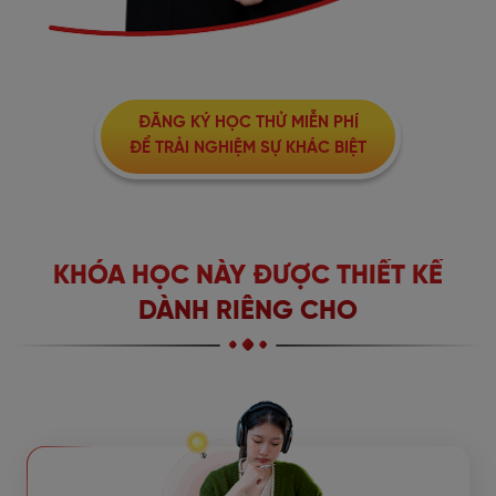
ĐĂNG KÝ HỌC THỬ MIỄN PHÍ
ĐỂ TRẢI NGHIỆM SỰ KHÁC BIỆT
KHÓA HỌC NÀY ĐƯỢC THIẾT KẾ
DÀNH RIÊNG CHO