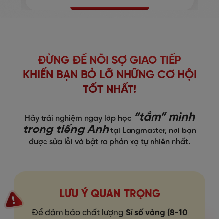
ĐỪNG ĐỂ NỖI SỢ GIAO TIẾP
KHIẾN BẠN BỎ LỠ NHỮNG CƠ HỘI
TỐT NHẤT!
“tắm” mình
Hãy trải nghiệm ngay lớp học
trong tiếng Anh
tại Langmaster, nơi bạn
được sửa lỗi và bật ra phản xạ tự nhiên nhất.
LƯU Ý QUAN TRỌNG
Để đảm bảo chất lượng
Sĩ số vàng (8-10