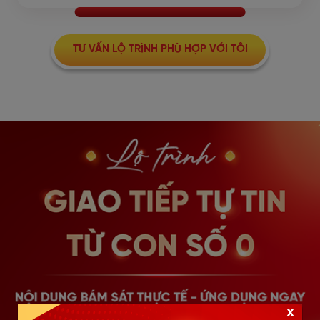
TƯ VẤN LỘ TRÌNH PHÙ HỢP VỚI TÔI
x