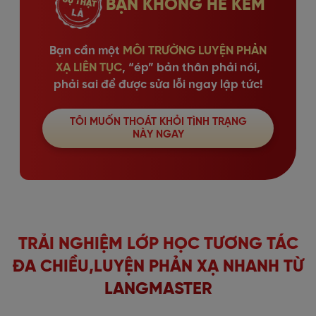
BẠN KHÔNG HỀ KÉM
Bạn cần một
MÔI TRƯỜNG LUYỆN PHẢN
XẠ LIÊN TỤC
, “ép” bản thân phải nói,
phải sai để được sửa lỗi ngay lập tức!
TÔI MUỐN THOÁT KHỎI TÌNH TRẠNG
NÀY NGAY
TRẢI NGHIỆM LỚP HỌC TƯƠNG TÁC
ĐA CHIỀU,
LUYỆN PHẢN XẠ NHANH TỪ
LANGMASTER