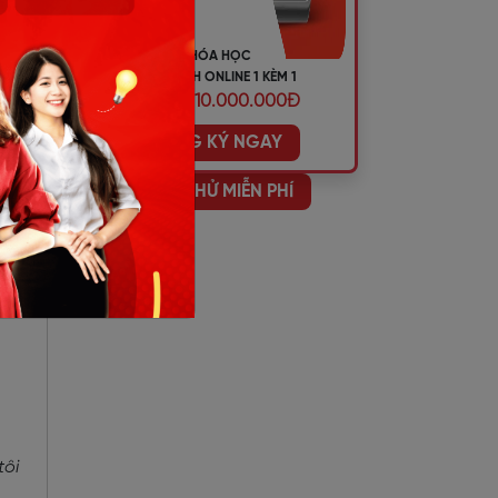
mặc
KHÓA HỌC
TIẾNG ANH ONLINE 1 KÈM 1
ƯU ĐÃI 10.000.000Đ
 đã
ĐĂNG KÝ NGAY
HỌC THỬ MIỄN PHÍ
tôi