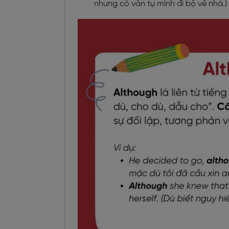
nhưng cô vẫn tự mình đi bộ về nhà.)