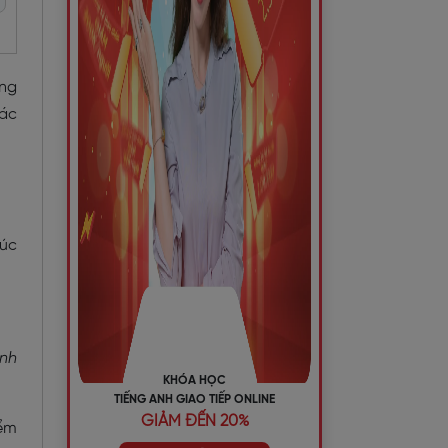
ùng
hác
rúc
anh
KHÓA HỌC
TIẾNG ANH GIAO TIẾP ONLINE
GIẢM ĐẾN 20%
iểm