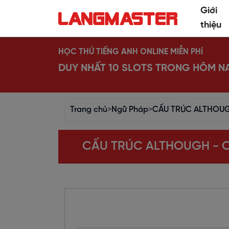
Giới
thiệu
HỌC THỬ TIẾNG ANH ONLINE MIỄN PHÍ
DUY NHẤT 10 SLOTS TRONG HÔM N
Trang chủ
>
Ngữ Pháp
>
CẤU TRÚC ALTHOUGH
CẤU TRÚC ALTHOUGH - CÁ