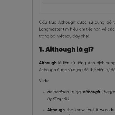
Cấu trúc Although được sử dụng để t
Langmaster tìm hiểu chi tiết hơn về
các
trong bài viết sau đây nhé!
1. Although là gì?
Although
là liên từ tiếng Anh dịch san
Although được sử dụng để thể hiện sự đố
Ví dụ:
He decided to go,
although
I begge
ấy đừng đi.)
Although
she knew that it was dan