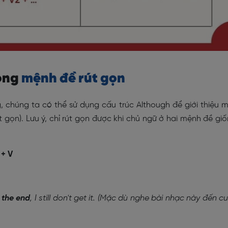
rong
mệnh đề rút gọn
g, chúng ta có thể sử dụng cấu trúc Although để giới thiệu 
gọn). Lưu ý, chỉ rút gọn được khi chủ ngữ ở hai mệnh đề gi
 + V
l the end
, I still don't get it. (Mặc dù nghe bài nhạc này đến cu