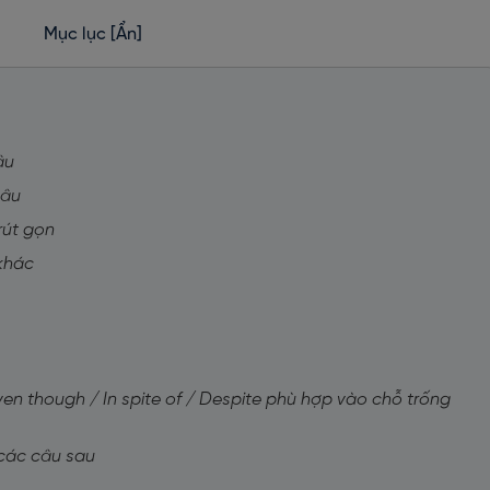
Mục lục
[Ẩn]
âu
câu
rút gọn
 khác
 Even though / In spite of / Despite phù hợp vào chỗ trống
i các câu sau