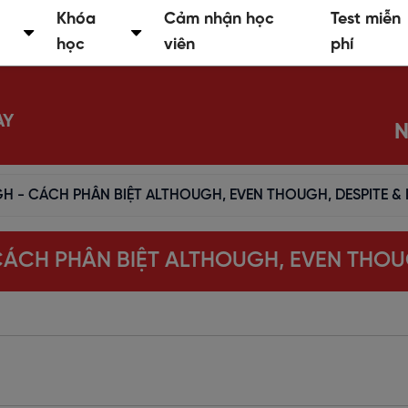
Khóa
Cảm nhận học
Test miễn
học
viên
phí
AY
N
 - CÁCH PHÂN BIỆT ALTHOUGH, EVEN THOUGH, DESPITE & I
CH PHÂN BIỆT ALTHOUGH, EVEN THOUGH