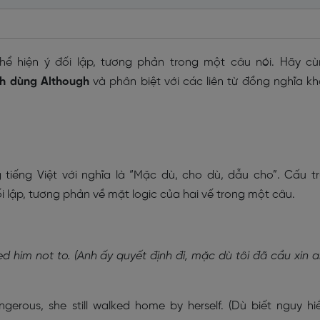
hể hiện ý đối lập, tương phản trong một câu nói. Hãy c
h dùng Although
và phân biệt với các liên từ đồng nghĩa k
g tiếng Việt với nghĩa là “Mặc dù, cho dù, dẫu cho”. Cấu t
i lập, tương phản về mặt logic của hai vế trong một câu.
d him not to. (Anh ấy quyết định đi, mặc dù tôi đã cầu xin 
gerous, she still walked home by herself. (Dù biết nguy h