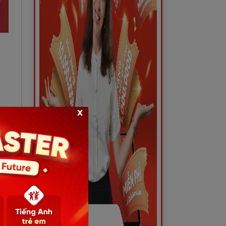
ành
x
ệnh
các
dấu