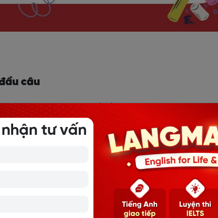
 đầu câu
 sau Although là một mệnh đề gồm chủ ngữ và vị ngữ, tạo th
lthough đóng vai trò là một mệnh đề phụ trong câu, cần có m
 nhận tư vấn
nh có ý nghĩa.
2 + …
ng Việt nghĩa là “Mặc dù… Nhưng..”, nhưng trong tiếng Anh, 
ớc mệnh đề chính của câu. Thay vào đó, các bạn cần thêm 