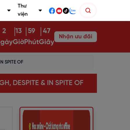
Thư
viện
2
13
59
46
Nhận ưu đãi
gày
Giờ
Phút
Giây
N SPITE OF
, DESPITE & IN SPITE OF