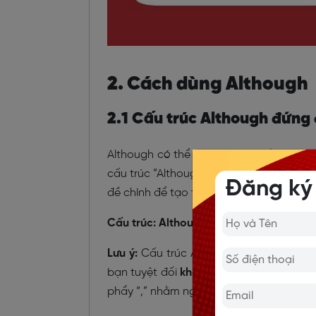
2. Cách dùng Although
2.1 Cấu trúc Although đứng
Although có thể đứng ở vị trí đầu câu,
cấu trúc “Although + S + V”. Cấu trúc A
Đăng ký
đề chính để tạo thành một câu hoàn chỉ
Cấu trúc
:
Although + S1 + V1 + …, S2 + V
Lưu ý:
Cấu trúc Although khi dịch ra tiế
bạn tuyệt đối
không
thêm “but” vào trư
phẩy “,” nhằm ngăn cách giữa 2 vế.