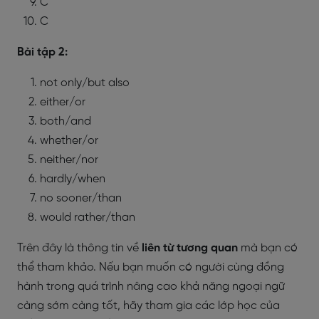
C
C
Bài tập 2:
not only/but also
either/or
both/and
whether/or
neither/nor
hardly/when
no sooner/than
would rather/than
Trên đây là thông tin về
liên từ tương quan
mà bạn có
thể tham khảo. Nếu bạn muốn có người cùng đồng
hành trong quá trình nâng cao khả năng ngoại ngữ
càng sớm càng tốt, hãy tham gia các lớp học của