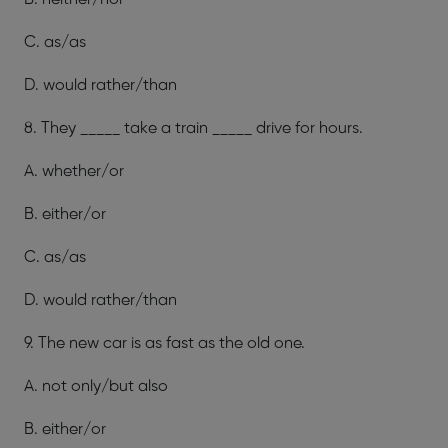
C. as/as
D. would rather/than
8. They _____ take a train _____ drive for hours.
A. whether/or
B. either/or
C. as/as
D. would rather/than
9. The new car is as fast as the old one.
A. not only/but also
B. either/or