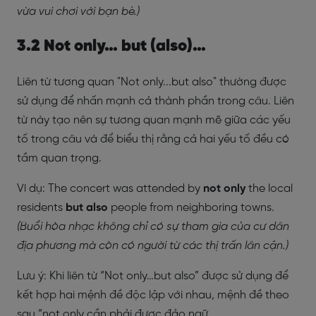
vừa vui chơi với bạn bè.)
3.2 Not only… but (also)…
Liên từ tương quan "Not only...but also" thường được
sử dụng để nhấn mạnh cả thành phần trong câu. Liên
từ này tạo nên sự tương quan mạnh mẽ giữa các yếu
tố trong câu và để biểu thị rằng cả hai yếu tố đều có
tầm quan trọng.
Ví dụ: The concert was attended by
not only
the local
residents
but also
people from neighboring towns.
(Buổi hòa nhạc không chỉ có sự tham gia của cư dân
địa phương mà còn có người từ các thị trấn lân cận.)
Lưu ý:
Khi liên từ “Not only…but also” được sử dụng để
kết hợp hai mệnh đề độc lập với nhau, mệnh đề theo
sau “not only cần phải được đảo ngữ.