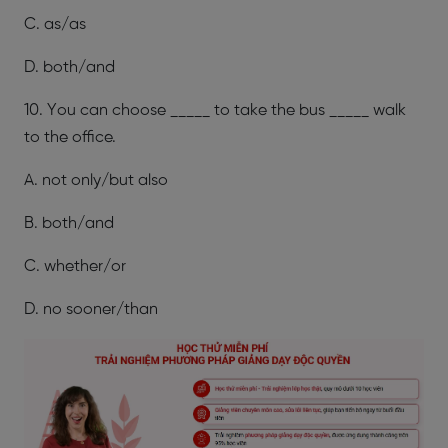
C. as/as
D. both/and
10. You can choose _____ to take the bus _____ walk
to the office.
A. not only/but also
B. both/and
C. whether/or
D. no sooner/than