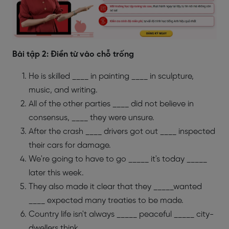
Bài tập 2: Điền từ vào chỗ trống
He is skilled ____ in painting ____ in sculpture,
music, and writing.
All of the other parties ____ did not believe in
consensus, ____ they were unsure.
After the crash ____ drivers got out ____ inspected
their cars for damage.
We're going to have to go _____ it's today _____
later this week.
They also made it clear that they _____wanted
____ expected many treaties to be made.
Country life isn't always _____ peaceful _____ city-
dwellers think.