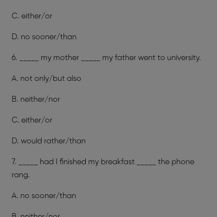
C. either/or
D. no sooner/than
6. _____ my mother _____ my father went to university.
A. not only/but also
B. neither/nor
C. either/or
D. would rather/than
7. _____ had I finished my breakfast _____ the phone
rang.
A. no sooner/than
B. neither/nor