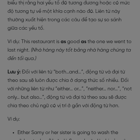
biểu thị rằng hai yếu tố đó tương đương hoặc có mức
độ tương tự về một khía cạnh nào đó. Liên từ này
thường xuất hiện trong các câu để tạo sự so sánh
giữa các yếu tố.
Ví dụ: This restaurant is
as
good
as
the one we went to
last night.
(Nhà hàng này tốt bằng nhà hàng chúng ta
đến tối qua.)
Lưu ý:
Đối với liên từ “both…and…”, động từ và đại từ
theo sau sẽ luôn được chia ở dạng thức số nhiều. Đối
với những liên từ như “either… or…”, “neither… nor…”, “not
only… but also…”, động từ và đại từ theo sau sẽ được
chia theo chủ ngữ có vị trí ở gần với động từ hơn.
Ví dụ:
Either Samy or
her sister
is
going to wash the