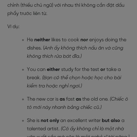
chỉnh (thiếu chủ ngữ) với nhau thì không cần đặt dấu
phẩy trước liên từ.
Ví dụ:
He
neither
likes to cook
nor
enjoys doing the
dishes. (
Anh ấy không thích nấu ăn và cũng
không thích rửa bát đĩa.)
You can
either
study for the test
or
take a
break.
(Bạn có thể chọn hoặc học cho bài
kiểm tra hoặc nghỉ ngơi.)
The new car is
as
fast
as
the old one.
(Chiếc ô
tô mới này nhanh bằng chiếc cũ.)
She is
not only
an excellent writer
but also
a
talented artist.
(Cô ấy không chỉ là một nhà