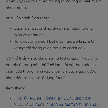
ý đến 2 ý/sự vật/sự việc mà người nói/người viết muốn
nhấn mạnh..
Ví dụ: So sánh 2 câu sau:
Quan is smart and hardworking. (Quân thông
minh và chăm chỉ.)
Ha is not only smart but also hardworking.
(Hà
không chỉ thông minh mà còn chăm chỉ.)
Có thể thấy khi sử dụng liên từ tương quan “not only…
but also” trong câu thứ 2 sẽ làm nổi bật hơn hẳn ưu
điểm vừa thông minh vừa chăm chỉ của người được
nhắc đến so với chỉ sử dụng “and”.
Xem thêm:
LIÊN TỪ TRONG TIẾNG ANH (CONJUNCTION) -
PHÂN LOẠI, CÁCH DÙNG VÀ BÀI TẬP THỰC HÀNH