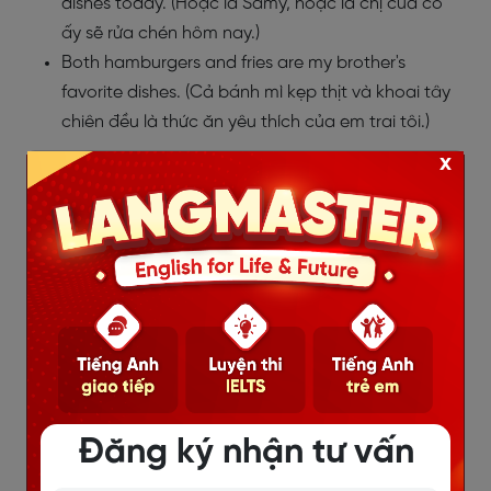
dishes today. (Hoặc là Samy, hoặc là chị của cô
ấy sẽ rửa chén hôm nay.)
Both hamburgers and fries
are
my brother's
favorite dishes. (Cả bánh mì kẹp thịt và khoai tây
chiên đều là thức ăn yêu thích của em trai tôi.)
x
Đăng ký nhận tư vấn