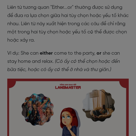
Liên từ tương quan "Either...or" thường được sử dụng
để đưa ra lựa chọn giữa hai tùy chọn hoặc yếu tố khác
nhau. Liên từ này xuất hiện trong các câu để chỉ rằng
một trong hai tùy chọn hoặc yếu tố có thể được chọn
hoặc xảy ra.
Ví dụ: She can
either
come to the party,
or
she can
stay home and relax.
(Cô ấy có thể chọn hoặc đến
bữa tiệc, hoặc cô ấy có thể ở nhà và thư giãn.)