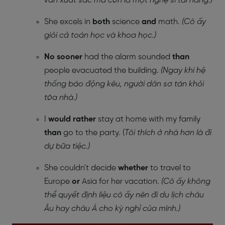
văn xuất sắc mà còn là một nghệ sĩ tài năng.)
She excels in
both
science
and
math.
(Cô ấy
giỏi cả toán học và khoa học.)
No sooner
had the alarm sounded
than
people evacuated the building.
(Ngay khi hệ
thống báo động kêu, người dân sơ tán khỏi
tòa nhà.)
I
would rather
stay at home with my family
than
go to the party. (
Tôi thích ở nhà hơn là đi
dự bữa tiệc.)
She couldn't decide
whether
to travel to
Europe
or
Asia for her vacation.
(Cô ấy không
thể quyết định liệu cô ấy nên đi du lịch châu
Âu hay châu Á cho kỳ nghỉ của mình.)