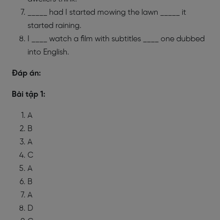
_____ had I started mowing the lawn _____ it
started raining.
I ____ watch a film with subtitles ____ one dubbed
into English.
Đáp án:
Bài tập 1:
A
B
A
C
A
B
A
D