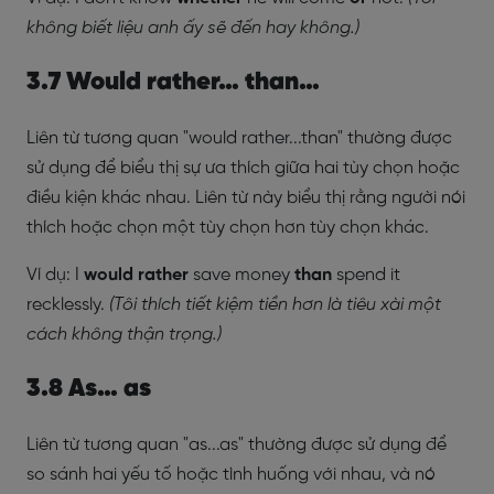
không biết liệu anh ấy sẽ đến hay không.)
3.7 Would rather… than…
Liên từ tương quan "would rather...than" thường được
sử dụng để biểu thị sự ưa thích giữa hai tùy chọn hoặc
điều kiện khác nhau. Liên từ này biểu thị rằng người nói
thích hoặc chọn một tùy chọn hơn tùy chọn khác.
Ví dụ: I
would rather
save money
than
spend it
recklessly.
(Tôi thích tiết kiệm tiền hơn là tiêu xài một
cách không thận trọng.)
3.8 As… as
Liên từ tương quan "as...as" thường được sử dụng để
so sánh hai yếu tố hoặc tình huống với nhau, và nó