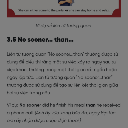
Ví dụ về liên từ tương quan
3.5 No sooner… than…
Liên từ tương quan "No sooner...than" thường được sử
dụng để biểu thị rằng một sự việc xảy ra ngay sau sự
việc khác, thường trong một thời gian rất ngắn hoặc
ngay lập tức. Liên từ tương quan "No sooner...than"
thường được sử dụng để tạo sự liên kết thời gian giữa
hai sự việc trong câu.
Ví dụ:
No sooner
did he finish his meal
than
he received
a phone call.
(Anh ấy vừa xong bữa ăn, ngay lập tức
anh ấy nhận được cuộc điện thoại.)