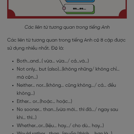
Các liên từ tương quan trong tiếng Anh
Các liên từ tương quan trong tiếng Anh có 8 cặp được
sử dụng nhiều nhất. Đó là:
Both…and…( vừa… vừa…/ cả…và…)
Not only… but (also)…(không những/ không chỉ…
mà còn…)
Neither… nor…(không… cũng không…/ cả… đều
không…)
Either… or…(hoặc… hoặc…)
No sooner… than…(vừa mới… thì đã…/ ngay sau
khi… thì…)
Whether…or…(liệu… hay…/ cho dù… hay…)
Would rather… than…(muốn/thích … hơn là…)