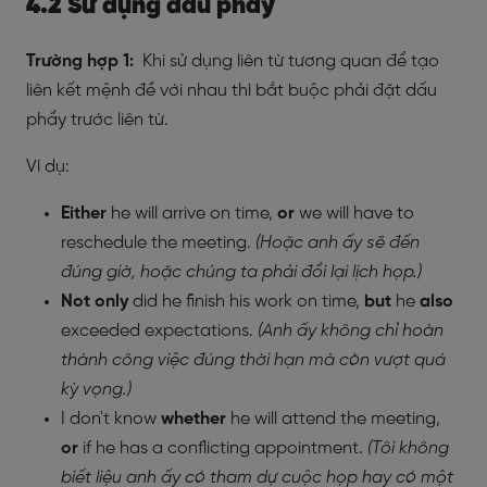
4.2 Sử dụng dấu phẩy
Trường hợp 1:
Khi sử dụng liên từ tương quan để tạo
liên kết mệnh đề với nhau thì bắt buộc phải đặt dấu
phẩy trước liên từ.
Ví dụ:
Either
he will arrive on time,
or
we will have to
reschedule the meeting.
(Hoặc anh ấy sẽ đến
đúng giờ, hoặc chúng ta phải đổi lại lịch họp.)
Not only
did he finish his work on time,
but
he
also
exceeded expectations.
(Anh ấy không chỉ hoàn
thành công việc đúng thời hạn mà còn vượt quá
kỳ vọng.)
I don't know
whether
he will attend the meeting,
or
if he has a conflicting appointment.
(Tôi không
biết liệu anh ấy có tham dự cuộc họp hay có một