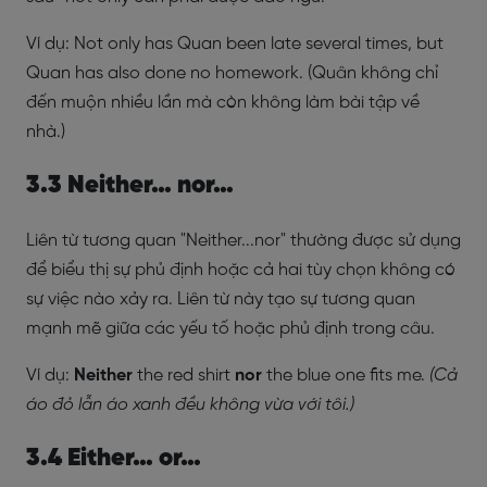
Ví dụ: Not only has Quan been late several times, but
Quan has also done no homework. (Quân không chỉ
đến muộn nhiều lần mà còn không làm bài tập về
nhà.)
3.3 Neither… nor…
Liên từ tương quan "Neither...nor" thường được sử dụng
để biểu thị sự phủ định hoặc cả hai tùy chọn không có
sự việc nào xảy ra. Liên từ này tạo sự tương quan
mạnh mẽ giữa các yếu tố hoặc phủ định trong câu.
Ví dụ:
Neither
the red shirt
nor
the blue one fits me.
(Cả
áo đỏ lẫn áo xanh đều không vừa với tôi.)
3.4 Either… or…