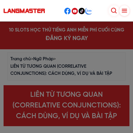
10 SLOTS HỌC THỬ TIẾNG ANH MIỄN PHÍ CUỐI CÙNG
ĐĂNG KÝ NGAY
Trang chủ
>
Ngữ Pháp
>
LIÊN TỪ TƯƠNG QUAN (CORRELATIVE
CONJUNCTIONS): CÁCH DÙNG, VÍ DỤ VÀ BÀI TẬP
LIÊN TỪ TƯƠNG QUAN
(CORRELATIVE CONJUNCTIONS):
CÁCH DÙNG, VÍ DỤ VÀ BÀI TẬP