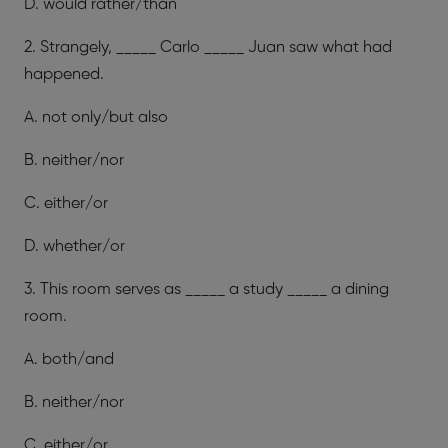
D. would rather/than
2. Strangely, _____ Carlo _____ Juan saw what had
happened.
A. not only/but also
B. neither/nor
C. either/or
D. whether/or
3. This room serves as _____ a study _____ a dining
room.
A. both/and
B. neither/nor
C. either/or