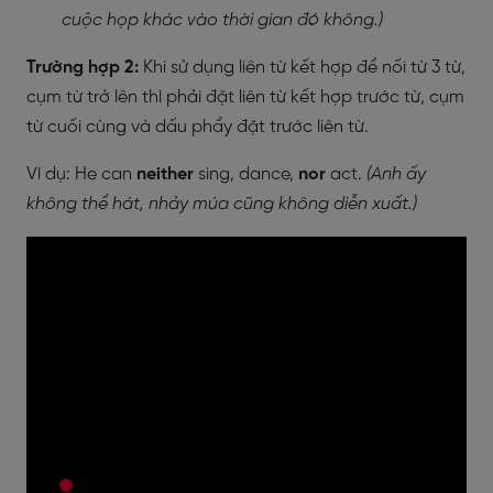
cuộc họp khác vào thời gian đó không.)
Trường hợp 2:
Khi sử dụng liên từ kết hợp để nối từ 3 từ,
cụm từ trở lên thì phải đặt liên từ kết hợp trước từ, cụm
từ cuối cùng và dấu phẩy đặt trước liên từ.
Ví dụ: He can
neither
sing, dance,
nor
act.
(Anh ấy
không thể hát, nhảy múa cũng không diễn xuất.)