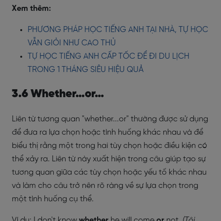
Xem thêm:
PHƯƠNG PHÁP HỌC TIẾNG ANH TẠI NHÀ, TỰ HỌC
VẪN GIỎI NHƯ CAO THỦ
TỰ HỌC TIẾNG ANH CẤP TỐC ĐỂ ĐI DU LỊCH
TRONG 1 THÁNG SIÊU HIỆU QUẢ
3.6 Whether…or…
Liên từ tương quan "whether...or" thường được sử dụng
để đưa ra lựa chọn hoặc tình huống khác nhau và để
biểu thị rằng một trong hai tùy chọn hoặc điều kiện có
thể xảy ra. Liên từ này xuất hiện trong câu giúp tạo sự
tương quan giữa các tùy chọn hoặc yếu tố khác nhau
và làm cho câu trở nên rõ ràng về sự lựa chọn trong
một tình huống cụ thể.
Ví dụ: I don't know
whether
he will come
or
not.
(Tôi