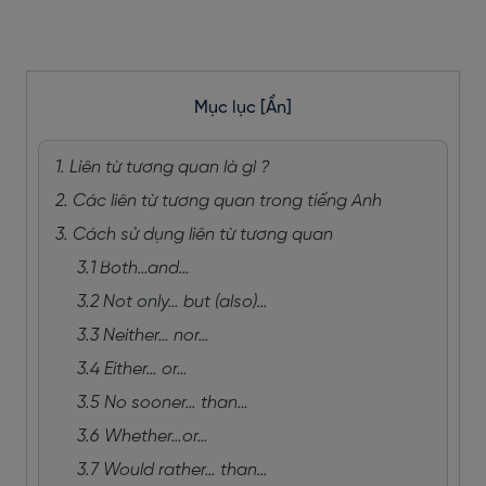
Mục lục
[Ẩn]
1. Liên từ tương quan là gì ?
2. Các liên từ tương quan trong tiếng Anh
3. Cách sử dụng liên từ tương quan
3.1 Both…and…
3.2 Not only… but (also)…
3.3 Neither… nor…
3.4 Either… or…
3.5 No sooner… than…
3.6 Whether…or…
3.7 Would rather… than…