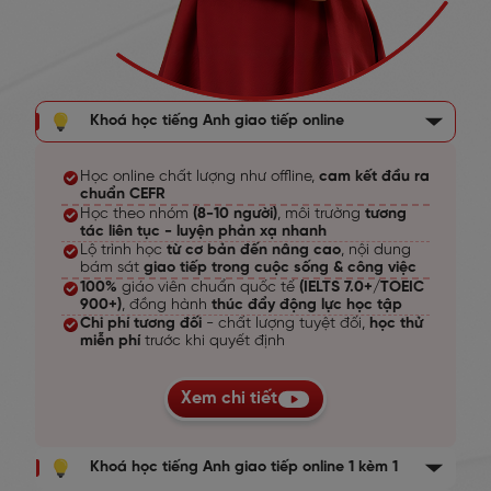
Khoá học tiếng Anh giao tiếp online
Học online chất lượng như offline,
cam kết đầu ra
chuẩn CEFR
Học theo nhóm
(8-10 người)
, môi trường
tương
tác liên tục - luyện phản xạ nhanh
Lộ trình học
từ cơ bản đến nâng cao
, nội dung
bám sát
giao tiếp trong cuộc sống & công việc
100%
giáo viên chuẩn quốc tế
(IELTS 7.0+/TOEIC
900+)
, đồng hành
thúc đẩy động lực học tập
Chi phí tương đối
- chất lượng tuyệt đối,
học thử
miễn phí
trước khi quyết định
Xem chi tiết
Khoá học tiếng Anh giao tiếp online 1 kèm 1