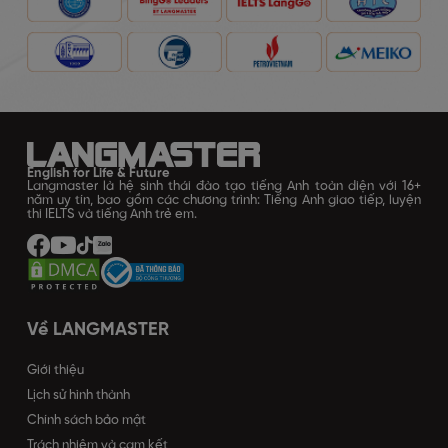
English for Life & Future
Langmaster là hệ sinh thái đào tạo tiếng Anh toàn diện với 16+
năm uy tín, bao gồm các chương trình: Tiếng Anh giao tiếp, luyện
thi IELTS và tiếng Anh trẻ em.
Về LANGMASTER
Giới thiệu
Lịch sử hình thành
Chính sách bảo mật
Trách nhiệm và cam kết