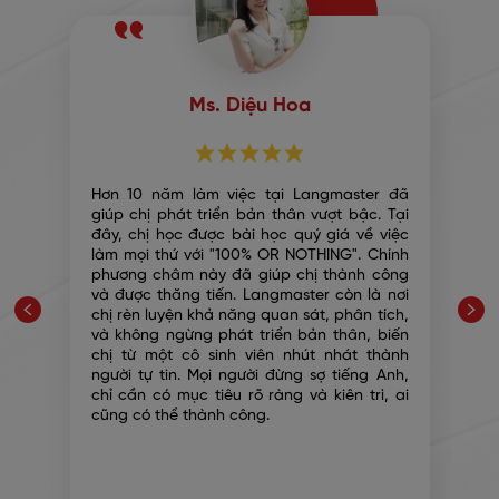
Ms. Diệu Hoa
c
Hơn 10 năm làm việc tại Langmaster đã
.
giúp chị phát triển bản thân vượt bậc. Tại
i
đây, chị học được bài học quý giá về việc
i
làm mọi thứ với "100% OR NOTHING". Chính
õ
phương châm này đã giúp chị thành công
n
và được thăng tiến. Langmaster còn là nơi
y
chị rèn luyện khả năng quan sát, phân tích,
õ
và không ngừng phát triển bản thân, biến
à
chị từ một cô sinh viên nhút nhát thành
n
người tự tin. Mọi người đừng sợ tiếng Anh,
p
chỉ cần có mục tiêu rõ ràng và kiên trì, ai
u
cũng có thể thành công.
g