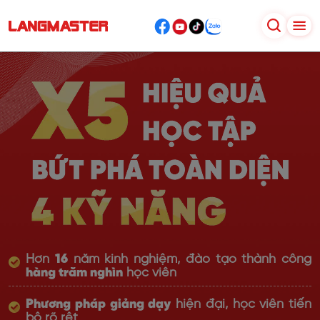
Hơn
16
năm kinh nghiệm, đào tạo thành công
hàng trăm nghìn
học viên
Phương pháp giảng dạy
hiện đại, học viên tiến
bộ rõ rệt