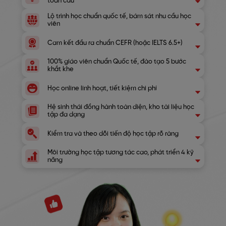
toàn cầu
Lộ trình học chuẩn quốc tế, bám sát nhu cầu học
viên
Cam kết đầu ra chuẩn CEFR (hoặc IELTS 6.5+)
100% giáo viên chuẩn Quốc tế, đào tạo 5 bước
khắt khe
Học online linh hoạt, tiết kiệm chi phí
Hệ sinh thái đồng hành toàn diện, kho tài liệu học
tập đa dạng
Kiểm tra và theo dõi tiến độ học tập rõ ràng
Môi trường học tập tương tác cao, phát triển 4 kỹ
năng