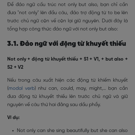
Để đảo ngữ cấu trúc not only but also, bạn chỉ cần
đưa "not only" lên đầu câu, đảo trợ động từ to be lên
trước chủ ngữ còn vế còn lại giữ nguyên. Dưới đây là
tổng hợp công thức đảo ngữ với not only but also:
3.1. Đảo ngữ với động từ khuyết thiếu
Not only + động từ khuyết thiếu + S1 + V1, + but also +
S2 + V2
Nếu trong câu xuất hiện các động từ khiếm khuyết
(
modal verb
) như can, could, may, might,… bạn cần
đưa động từ khuyết thiếu lên trước chủ ngữ và giữ
nguyên vế câu thứ hai đằng sau dấu phẩy.
Ví dụ:
Not only can she sing beautifully but she can also