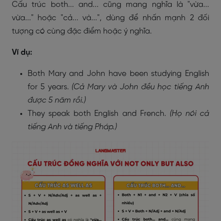
Cấu trúc both... and... cũng mang nghĩa là "vừa...
vừa..." hoặc "cả... và...", dùng để nhấn mạnh 2 đối
tượng có cùng đặc điểm hoặc ý nghĩa.
Ví dụ:
Both Mary and John have been studying English
for 5 years.
(Cả Mary và John đều học tiếng Anh
được 5 năm rồi.)
They speak both English and French.
(Họ nói cả
tiếng Anh và tiếng Pháp.)