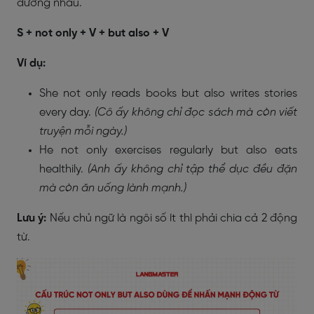
đương nhau.
S + not only + V + but also + V
Ví dụ:
She not only reads books but also writes stories
every day.
(Cô ấy không chỉ đọc sách mà còn viết
truyện mỗi ngày.)
He not only exercises regularly but also eats
healthily.
(Anh ấy không chỉ tập thể dục đều đặn
mà còn ăn uống lành mạnh.)
Lưu ý:
Nếu chủ ngữ là ngôi số ít thì phải chia cả 2 động
từ.