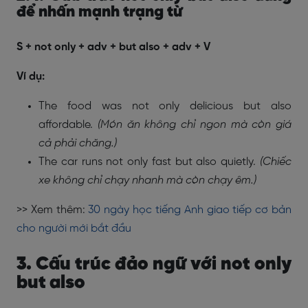
để nhấn mạnh trạng từ
S + not only + adv + but also + adv + V
Ví dụ:
The food was not only delicious but also
affordable.
(Món ăn không chỉ ngon mà còn giá
cả phải chăng.)
The car runs not only fast but also quietly.
(Chiếc
xe không chỉ chạy nhanh mà còn chạy êm.)
>> Xem thêm:
30 ngày học tiếng Anh giao tiếp cơ bản
cho người mới bắt đầu
3. Cấu trúc đảo ngữ với not only
but also