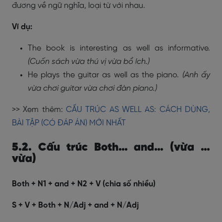
đương về ngữ nghĩa, loại từ với nhau.
Ví dụ:
The book is interesting as well as informative.
(Cuốn sách vừa thú vị vừa bổ ích.)
He plays the guitar as well as the piano.
(Anh ấy
vừa chơi guitar vừa chơi đàn piano.)
>> Xem thêm:
CẤU TRÚC AS WELL AS: CÁCH DÙNG,
BÀI TẬP (CÓ ĐÁP ÁN) MỚI NHẤT
5.2. Cấu trúc Both… and… (vừa …
vừa)
Both + N1 + and + N2 + V (chia số nhiều)
S + V + Both + N/Adj + and + N/Adj