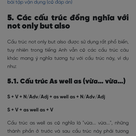
bài tập vận dụng (có đáp án)
5. Các cấu trúc đồng nghĩa với
not only but also
Cấu trúc not only but also được sử dụng rất phổ biến,
tuy nhiên trong tiếng Anh vẫn có các cấu trúc câu
khác mang ý nghĩa tương tự với cấu trúc này, ví dụ
như:
5.1. Cấu trúc As well as (vừa… vừa…)
S + V + N/Adv/Adj + as well as + N/Adv/Adj
S + V + as well as + V
Cấu trúc as well as có nghĩa là "vừa... vừa...",
những
thành phần ở trước và sau cấu trúc này phải tương