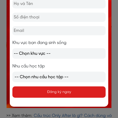
hàng rào.)
Not only did she finish her work early, but she also
helped her colleagues.
(Không chỉ hoàn thành
công việc sớm mà cô ấy còn giúp đỡ đồng
nghiệp.)
Khu vực bạn đang sinh sống
Nhu cầu học tập
Đăng ký ngay
>> Xem thêm:
Cấu trúc Only After là gì? Cách dùng và