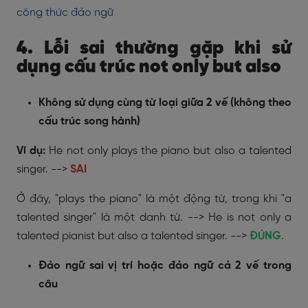
công thức đảo ngữ
4. Lỗi sai thường gặp khi sử
dụng cấu trúc not only but also
Không sử dụng cùng từ loại giữa 2 vế (không theo
cấu trúc song hành)
Ví dụ:
He not only plays the piano but also a talented
singer. -->
SAI
Ở đây, "plays the piano" là một động từ, trong khi "a
talented singer" là một danh từ. --> He is not only a
talented pianist but also a talented singer. -->
ĐÚNG
.
Đảo ngữ sai vị trí hoặc đảo ngữ cả 2 vế trong
câu