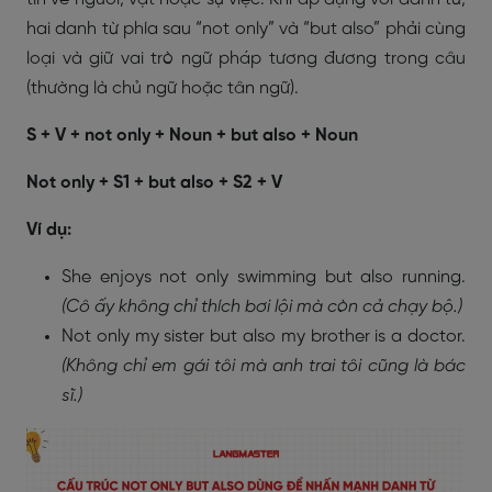
hai danh từ phía sau “not only” và “but also” phải cùng
loại và giữ vai trò ngữ pháp tương đương trong câu
(thường là chủ ngữ hoặc tân ngữ).
S + V + not only + Noun + but also + Noun
Not only + S1 + but also + S2 + V
Ví dụ:
She enjoys not only swimming but also running.
(Cô ấy không chỉ thích bơi lội mà còn cả chạy bộ.)
Not only my sister but also my brother is a doctor.
(Không chỉ em gái tôi mà anh trai tôi cũng là bác
sĩ.)