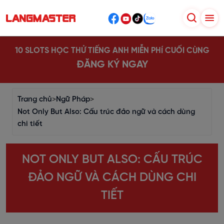
10 SLOTS HỌC THỬ TIẾNG ANH MIỄN PHÍ CUỐI CÙNG
ĐĂNG KÝ NGAY
Trang chủ
>
Ngữ Pháp
>
Not Only But Also: Cấu trúc đảo ngữ và cách dùng
chi tiết
NOT ONLY BUT ALSO: CẤU TRÚC
ĐẢO NGỮ VÀ CÁCH DÙNG CHI
TIẾT