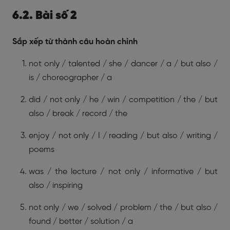
6.2. Bài số 2
Sắp xếp từ thành câu hoàn chỉnh
not only / talented / she / dancer / a / but also /
is / choreographer / a
did / not only / he / win / competition / the / but
also / break / record / the
enjoy / not only / I / reading / but also / writing /
poems
was / the lecture / not only / informative / but
also / inspiring
not only / we / solved / problem / the / but also /
found / better / solution / a