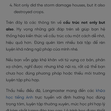
Not only did the storm damage houses, but it also
destroyed crops.
Trên đây là các thông tin về
cấu trúc not only but
also
. Hy vọng những giải đáp trên sẽ giúp bạn hệ
thống hóa kiến thức về cấu trúc câu một cách dễ nhớ,
hiệu quả hơn. Đừng quên làm nhiều bài tập để rèn
luyện khả năng ngữ pháp của mình nhé.
Nếu bạn vẫn gặp khó khăn với từ vựng cơ bản, phản
xạ chậm, nghĩ được nhưng khó nói ra, rất có thể bạn
chưa học đúng phương pháp hoặc thiếu môi trường
luyện tập phù hợp.
Thấu hiểu điều đó,
Langmaster
mang đến các
khóa
học tiếng Anh
trực tuyến với định hướng học đúng
trọng tâm, luyện tập thường xuyên, mức học phí hợp lý
đi kèm chất lượng đào tạo cao. Lộ trình học được thiết