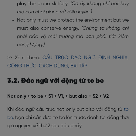
play the piano skillfully.
(Cô ấy không chỉ hát hay
mà còn chơi piano rất điêu luyện.)
Not only must we protect the environment but we
must also conserve energy.
(Chúng ta không chỉ
phải bảo vệ môi trường mà còn phải tiết kiệm
năng lượng.)
>> Xem thêm:
CẤU TRÚC ĐẢO NGỮ: ĐỊNH NGHĨA,
CÔNG THỨC, CÁCH DÙNG, BÀI TẬP
3.2. Đảo ngữ với động từ to be
Not only + to be + S1 + V1, + but also + S2 + V2
Khi đảo ngữ cấu trúc not only but also với động từ
to
be
,
bạn chỉ cần đưa to be lên trước danh từ, đồng thời
giữ nguyên vế thứ 2 sau dấu phẩy.