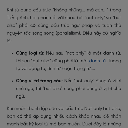
Khi sử dụng cấu trúc "không những... mà còn..." trong
Tiếng Anh, hai phần nối với nhau bởi "not only" và "but
also" phải có cùng cấu trúc ngữ pháp và tuân thủ
nguyên tắc song song (parallelism). Điều này có nghĩa
là:
Cùng loại từ:
Nếu sau "not only" là một danh từ,
thì sau "but also" cũng phải là một
danh từ
. Tương
tự với động từ, tính từ hoặc trạng từ,...
Cùng vị trí trong câu:
Nếu "not only" đứng ở vị trí
chủ ngữ, thì "but also" cũng phải đứng ở vị trí chủ
ngữ.
Khi muốn thành lập câu với cấu trúc Not only but also,
bạn có thể áp dụng nhiều cách khác nhau để nhấn
mạnh bất kỳ loại từ mà bạn muốn. Dưới đây là những