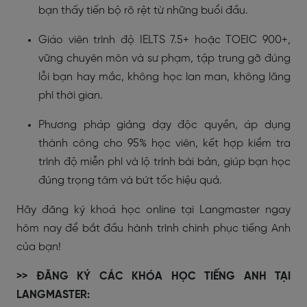
bạn thấy tiến bộ rõ rệt từ những buổi đầu.
Giáo viên trình độ IELTS 7.5+ hoặc TOEIC 900+,
vững chuyên môn và sư phạm, tập trung gỡ đúng
lỗi bạn hay mắc, không học lan man, không lãng
phí thời gian.
Phương pháp giảng dạy độc quyền, áp dụng
thành công cho 95% học viên, kết hợp kiểm tra
trình độ miễn phí và lộ trình bài bản, giúp bạn học
đúng trọng tâm và bứt tốc hiệu quả.
Hãy đăng ký khoá học online tại Langmaster ngay
hôm nay để bắt đầu hành trình chinh phục tiếng Anh
của bạn!
>> ĐĂNG KÝ CÁC KHÓA HỌC TIẾNG ANH TẠI
LANGMASTER: