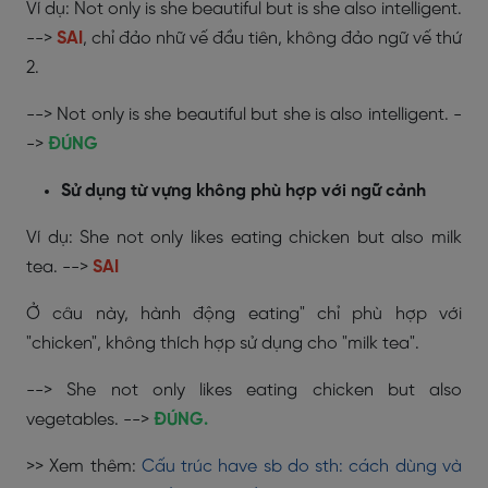
Ví dụ: Not only is she beautiful but is she also intelligent.
-->
SAI
, chỉ đảo nhữ vế đầu tiên, không đảo ngữ vế thứ
2.
--> Not only is she beautiful but she is also intelligent. -
->
ĐÚNG
Sử dụng từ vựng không phù hợp với ngữ cảnh
Ví dụ: She not only likes eating chicken but also milk
tea. -->
SAI
Ở câu này, hành động eating" chỉ phù hợp với
"chicken", không thích hợp sử dụng cho "milk tea".
--> She not only likes eating chicken but also
vegetables. -->
ĐÚNG.
>> Xem thêm:
Cấu trúc have sb do sth: cách dùng và