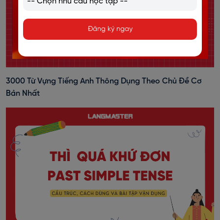
Đăng ký ngay
3000 Từ Vựng Tiếng Anh Thông Dụng Theo Chủ Đề Cơ
Bản Nhất