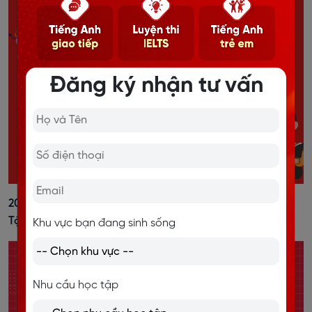
Đăng ký nhận tư vấn
20+ Cách Đánh Trọng Âm Tiếng Anh Dễ Nhớ, Kèm Bài
Tập Vận Dụng
Khu vực bạn đang sinh sống
Nhu cầu học tập