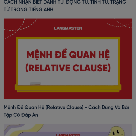
CÁCH NHẬN BIẾT DANH TỪ, ĐỘNG TỪ, TÍNH TỪ, TRẠNG
TỪ TRONG TIẾNG ANH
Mệnh Đề Quan Hệ (Relative Clause) - Cách Dùng Và Bài
Tập Có Đáp Án