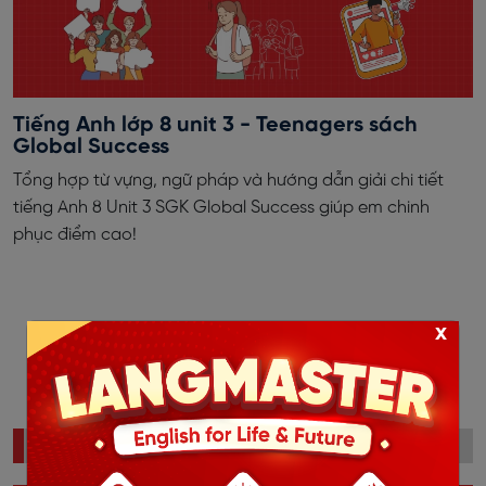
Tiếng Anh lớp 8 unit 3 - Teenagers sách
Global Success
Tổng hợp từ vựng, ngữ pháp và hướng dẫn giải chi tiết
tiếng Anh 8 Unit 3 SGK Global Success giúp em chinh
phục điểm cao!
x
‹
1
2
3
4
›
ĐỌC NHIỀU