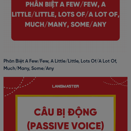
Phân Biệt A Few/Few, A Little/Little, Lots Of/A Lot Of,
Much/Many, Some/Any