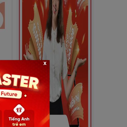
x
tục
en