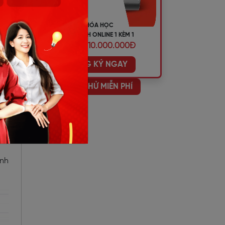
KHÓA HỌC
đến
TIẾNG ANH ONLINE 1 KÈM 1
ƯU ĐÃI 10.000.000Đ
ĐĂNG KÝ NGAY
HỌC THỬ MIỄN PHÍ
làm
ính