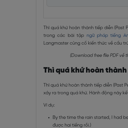
Thì quá khứ hoàn thành tiếp diễn (Past 
trong các bài tập
ngữ pháp tiếng A
Langmaster củng cố kiến thức về cấu trúc
(Download free file PDF về t
Thì quá khứ hoàn thành t
Thì quá khứ hoàn thành tiếp diễn (Past
xảy ra trong quá khứ. Hành động này kế
Ví dụ:
By the time the rain started, I had b
được hai tiếng rồi.)