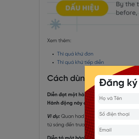
Xem thêm:
Thì quá khứ đơn
Thì quá khứ tiếp diễn
Cách dùng thì quá khứ 
Đăng ký
Diễn đạt một hành động bắt đầu xảy ra 
Hành động này đã kết thúc tại một thời
Ví dụ:
Quan had been playing games fro
từ sáng đến trưa ngày hôm qua.)
Diễn tả một hành động đã xảy ra và kéo