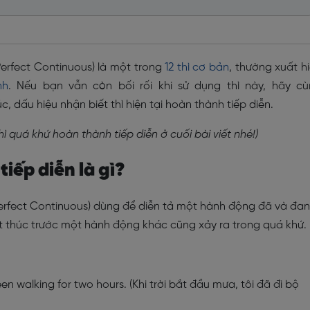
Perfect Continuous) là một trong
12 thì cơ bản
, thường xuất h
nh
. Nếu bạn vẫn còn bối rối khi sử dụng thì này, hãy c
, dấu hiệu nhận biết thì hiện tại hoàn thành tiếp diễn.
hì quá khứ hoàn thành tiếp diễn ở cuối bài viết nhé!)
iếp diễn là gì?
 Perfect Continuous) dùng để diễn tả một hành động đã và đa
t thúc trước một hành động khác cũng xảy ra trong quá khứ.
een walking for two hours. (Khi trời bắt đầu mưa, tôi đã đi bộ