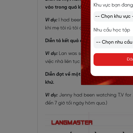
Khu vực bạn đang
vào trong quá khứ.
Ví dụ:
I had been reading book until my
khi mẹ tôi rủ tôi đi chợ.)
Nhu cầu học tập
Diễn tả kết quả của một hành động do 
Ví dụ:
Lan was so tired because she ha
Đă
việc nhà liên tục cả ngày.)
Diễn đạt về một hành động xảy ra liên 
khứ.
Ví dụ:
Jenny had been watching T.V for 2
đến 7 giờ tối ngày hôm qua.)