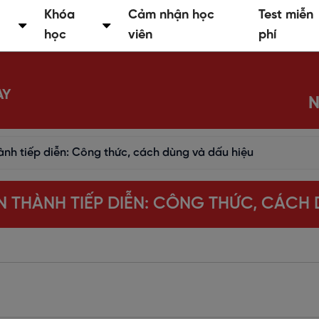
Khóa
Cảm nhận học
Test miễn
học
viên
phí
AY
N
ành tiếp diễn: Công thức, cách dùng và dấu hiệu
N THÀNH TIẾP DIỄN: CÔNG THỨC, CÁCH 