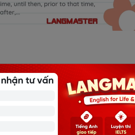
hoàn thành tiếp diễn
 nhận tư vấn
và kéo dài liên tục trong một khoảng thời gian ở quá khứ.
 điểm xác định trong quá khứ.
m the morning to noon yesterday.
(Quân đã chơi điện tử liên 
 dài liên tục trong quá khứ nhưng bị một hành động khác ch