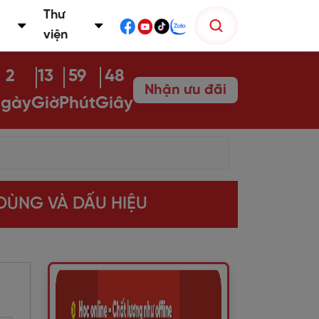
Thư
viện
2
13
59
47
Nhận ưu đãi
gày
Giờ
Phút
Giây
DÙNG VÀ DẤU HIỆU