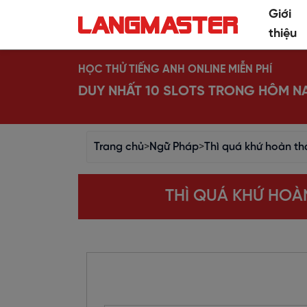
Giới
thiệu
HỌC THỬ TIẾNG ANH ONLINE MIỄN PHÍ
DUY NHẤT 10 SLOTS TRONG HÔM N
Trang chủ
>
Ngữ Pháp
>
Thì quá khứ hoàn th
THÌ QUÁ KHỨ HOÀ