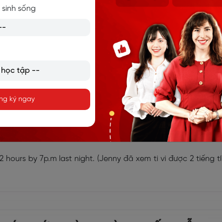
 sinh sống
 mother asked me to go to the market.
(Tôi đã đọc sách cho 
hành động khác gây ra trong quá khứ.
d been working home all day long.
(Lan rất mệt vì chị ấy đã 
ng ký ngay
tục được xác định trước một mốc thời gian cụ thể trong quá
 hours by 7p.m last night.
(Jenny đã xem ti vi được 2 tiếng t