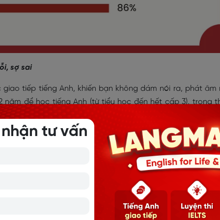
ỗi, sợ sai
c giao tiếp tiếng Anh, khiến bạn không dám nói ra, phát âm 
2 năm để học tiếng Anh (từ tiểu học đến hết cấp 3), trong t
á từ vựng và ngữ pháp, nhưng lại không được sử dụng chúng
 nhận tư vấn
hính vì chúng ta không có nhiều điều kiện để thực hành dẫn 
Anh. Nếu cứ tiếp tục như vậy, chắc chắn tình hình giao tiếp
 cơ hội phát triển trong học tập và làm việc.
 bạn, chúng ta hãy chấp nhận và đón nhận lỗi sai như một ng
. Bất kỳ ai khi mới bắt đầu học giao tiếp tiếng Anh cơ bản c