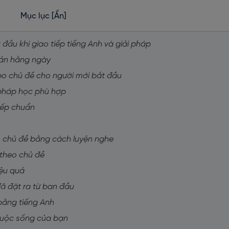
Mục lục
[Ẩn]
đầu khi giao tiếp tiếng Anh và giải pháp
 bản hằng ngày
theo chủ đề cho người mới bắt đầu
 pháp học phù hợp
iếp chuẩn
eo chủ đề bằng cách luyện nghe
 theo chủ đề
iệu quả
 đã đặt ra từ ban đầu
 bằng tiếng Anh
 cuộc sống của bạn