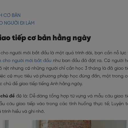
NH CƠ BẢN
O NGƯỜI ĐI LÀM
giao tiếp cơ bản hằng ngày
cho người mới bắt đầu là một quá trình dài, bạn cần nỗ lực
nh cho người mới bắt đầu
như ban đầu đã đặt ra. Có người 
 rệt nhưng có những người chỉ cần học 3 tháng là đã giao t
 việc có mục tiêu và phương pháp học đúng đắn, một trong 
 chủ đề giao tiếp tiếng Anh hằng ngày.
 chủ đề
đó là: Dễ dàng tổng hợp từ vựng và mẫu câu giao t
u câu giao tiếp vào trong các tình huống thực tế; Luyện 
trình hiểu và ghi nhớ.