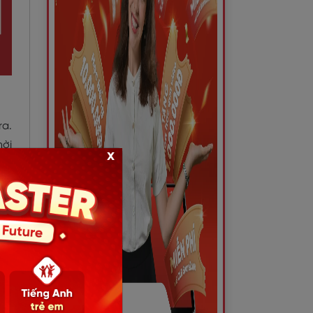
ra.
hời
x
 để
đến
 sẽ
ười
ũng