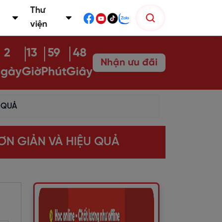
Thư
viện
2
13
59
46
Nhận ưu đãi
gày
Giờ
Phút
Giây
 QUẢ
ƠN GIẢN VÀ HIỆU QUẢ