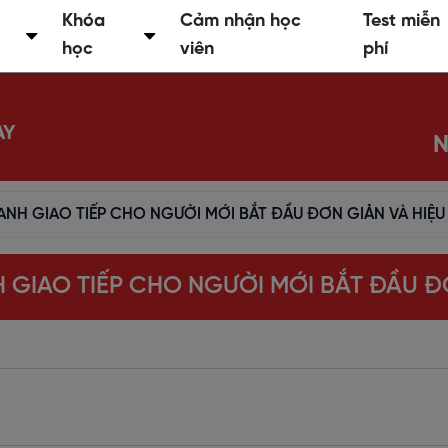
Khóa
Cảm nhận học
Test miễn
học
viên
phí
AY
N
 ANH GIAO TIẾP CHO NGƯỜI MỚI BẮT ĐẦU ĐƠN GIẢN VÀ HIỆU
H GIAO TIẾP CHO NGƯỜI MỚI BẮT ĐẦU Đ