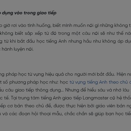
áp dụng vào trong giao tiếp
o giờ rơi vào tình huống, biết mình muốn nói gì những không 
 không biết sắp xếp từ đó trong một câu nói sẽ như thế n
ng từ khi bắt đầu học tiếng Anh nhưng hầu như không áp d
c hành luyện nói.
g pháp học từ vựng hiệu quả cho người mới bắt đầu. Hiện n
ột số phương pháp học như: học
từ vựng tiếng Anh theo chủ 
u câu giao tiếp thông dụng… Nhưng để hiểu sâu và nhớ lâu 
 tế. Tại trung tâm tiếng Anh giao tiếp Langmaster có hệ th
tiếp cơ bản theo chủ đề, được thực hiện bởi giáo viên bản n
 và các đoạn hội thoại mẫu, chắc chắn sẽ giúp bạn học ti