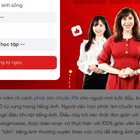
u quá trình rèn luyện sẽ dần đúc kết được: Cách phát âm đ
 sinh sống
ủa từ, cách nối từ trong một câu và rèn luyện được ngữ điệu
iao tiếp tiếng Anh
và chăm chỉ luyện tập hằng ngày thôi nào!
 chưa
chung của những người bắt đầu học giao tiếp tiếng Anh. P
kỹ năng nghe, nói và đọc. Đặc biệt khi giao tiếp với người n
ng không thể hiểu mình đang nói gì và chúng ta cũng không 
ng ký ngay
ần nắm rõ cách
phát âm chuẩn IPA
cho người mới bắt đầu, 
0 từ vựng trọng tiếng Anh. Ngoài việc học phát âm chuẩn t
ữ điệu khi nói tiếng Anh. Điều này trở nên thật đơn giản với
Langmaster, được biên soạn và thực hiện với 100% giáo viên 
“tắm” tiếng Anh thường xuyên theo các chủ đề tiếng Anh g