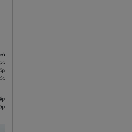
 và
học
iếp
các
iếp
tập