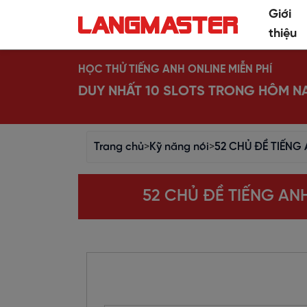
Giới
thiệu
HỌC THỬ TIẾNG ANH ONLINE MIỄN PHÍ
DUY NHẤT 10 SLOTS TRONG HÔM N
Trang chủ
>
Kỹ năng nói
>
52 CHỦ ĐỀ TIẾNG
52 CHỦ ĐỀ TIẾNG AN