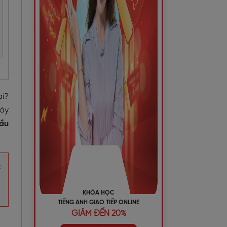
ại?
này
đầu
t
KHÓA HỌC
TIẾNG ANH GIAO TIẾP ONLINE
GIẢM ĐẾN 20%