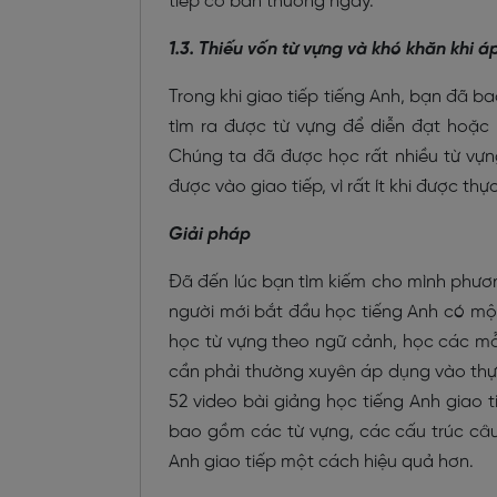
tiếp cơ bản thường ngày.
1.3. Thiếu vốn từ vựng và khó khăn khi 
Trong khi giao tiếp tiếng Anh, bạn đã ba
tìm ra được từ vựng để diễn đạt hoặc
Chúng ta đã được học rất nhiều từ vự
được vào giao tiếp, vì rất ít khi được thự
Giải pháp
Đã đến lúc bạn tìm kiếm cho mình phươn
người mới bắt đầu học tiếng Anh có m
học từ vựng theo ngữ cảnh, học các mẫ
cần phải thường xuyên áp dụng vào thực
52 video bài giảng học tiếng Anh giao 
bao gồm các từ vựng, các cấu trúc câu
Anh giao tiếp một cách hiệu quả hơn.