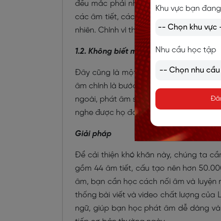
đều mắc phải những lỗi về phát âm, sa
Khu vực bạn đang
các âm tiết, cách nhấn đúng trọng âm c
nhiên. Chính vì thế chúng ta cần
tự tin g
Nhu cầu học tập
1.2. Không biết mình đã phát âm chuẩn
Đây cũng là một trong những khó khăn 
âm chính là bước khởi đầu để hỗ trợ cho 
ngoài, phát âm sai sẽ dẫn đến đối phươ
Đă
nghe được họ đang nói gì.
Giải pháp
Để cải thiện khó khăn này, chúng ta c
gồm 44 âm tiết, cấu tạo nên hơn 50.00
âm, bạn cần học cách nối âm và luyện ng
thống bài viết và video chất lượng của 
ngữ, giúp bạn học phát âm dễ dàng và 