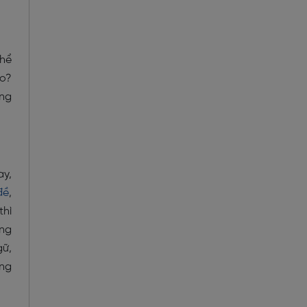
thể
ào?
ụng
ay,
đề
,
thì
ống
gữ,
ếng