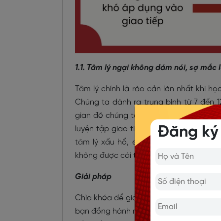
1.1. Tâm lý ngại không dám nói, sợ mắc l
Tâm lý chính là rào cản lớn nhất khi họ
Chúng ta dành ra trung bình từ 7 đến 1
gian đó chúng ta tích lũy được kha kh
Đăng ký
luyện tập giao tiếp tiếng Anh nhiều. C
tâm lý xấu hổ, e dè mỗi khi nói tiếng 
không được cải thiện mà còn mất đi nhiều
Giải pháp
Chìa khóa để giải quyết chính là nằm ở
bạn đồng hành mỗi khi học nói tiếng Anh