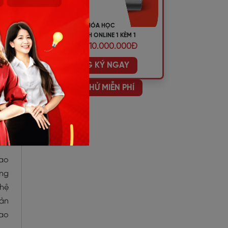
úng
 tự
KHÓA HỌC
TIẾNG ANH ONLINE 1 KÈM 1
ƯU ĐÃI 10.000.000Đ
ĐĂNG KÝ NGAY
hát
HỌC THỬ MIỄN PHÍ
ước
thể
bao
ừng
 hệ
bản
iao