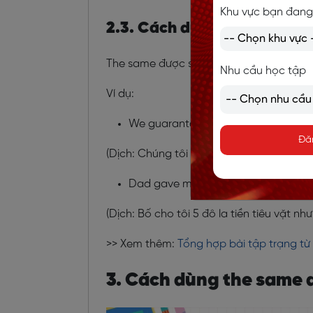
Khu vực bạn đang
2.3. Cách dùng the same nh
The same được sử dụng như
trạng từ
với
Nhu cầu học tập
Ví dụ:
We guarantee to treat boys exactly
Đă
(Dịch: Chúng tôi đảm bảo sẽ đối xử với 
Dad gave me 5 dollars for allowanc
(Dịch: Bố cho tôi 5 đô la tiền tiêu vặt như
>> Xem thêm:
Tổng hợp bài tập trạng t
3. Cách dùng the same a