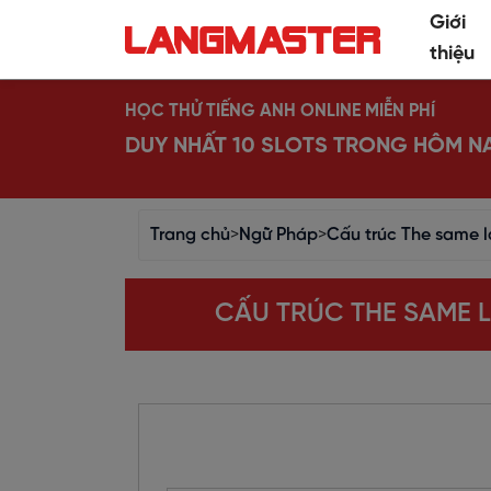
Giới
thiệu
HỌC THỬ TIẾNG ANH ONLINE MIỄN PHÍ
DUY NHẤT 10 SLOTS TRONG HÔM N
Trang chủ
>
Ngữ Pháp
>
Cấu trúc The same l
CẤU TRÚC THE SAME L