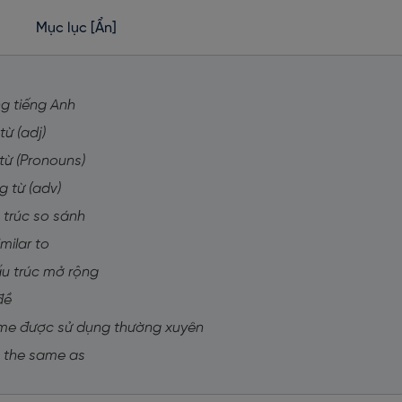
Mục lục
[Ẩn]
g tiếng Anh
ừ (adj)
từ (Pronouns)
g từ (adv)
 trúc so sánh
milar to
u trúc mở rộng
đề
ame được sử dụng thường xuyên
à the same as