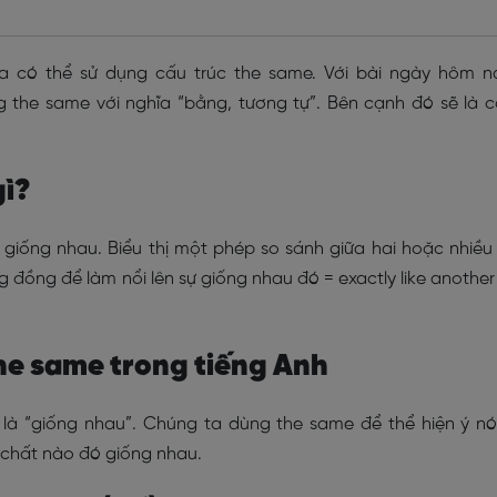
a có thể sử dụng cấu trúc the same. Với bài ngày hôm n
 the same với nghĩa “bằng, tương tự”. Bên cạnh đó sẽ là 
gì?
à giống nhau. Biểu thị một phép so sánh giữa hai hoặc nhiều
 đồng để làm nổi lên sự giống nhau đó = exactly like another
he same trong tiếng Anh
 là “giống nhau”. Chúng ta dùng the same để thể hiện ý nó
 chất nào đó giống nhau.