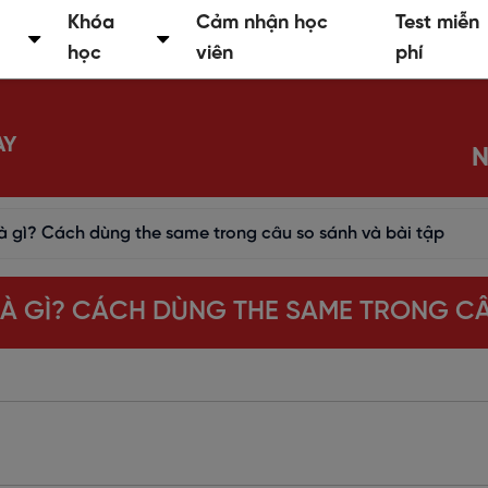
Khóa
Cảm nhận học
Test miễn
học
viên
phí
AY
N
à gì? Cách dùng the same trong câu so sánh và bài tập
À GÌ? CÁCH DÙNG THE SAME TRONG CÂ