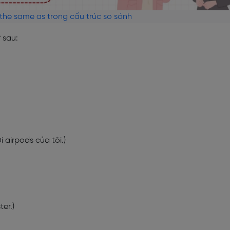
he same as trong cấu trúc so sánh
 sau:
 airpods của tôi.)
ter.)