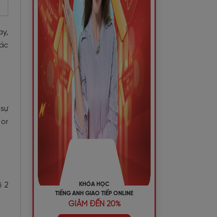
ay,
các
 sự
 or
KHÓA HỌC
i 2
TIẾNG ANH GIAO TIẾP ONLINE
GIẢM ĐẾN 20%