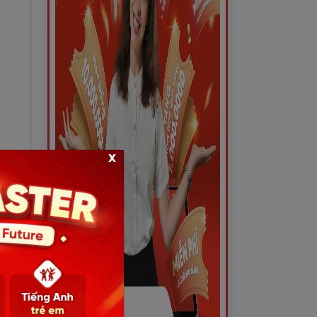
x
ười