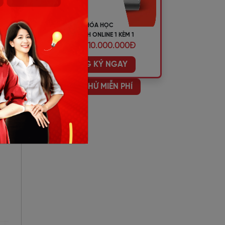
KHÓA HỌC
TIẾNG ANH ONLINE 1 KÈM 1
ƯU ĐÃI 10.000.000Đ
ĐĂNG KÝ NGAY
HỌC THỬ MIỄN PHÍ