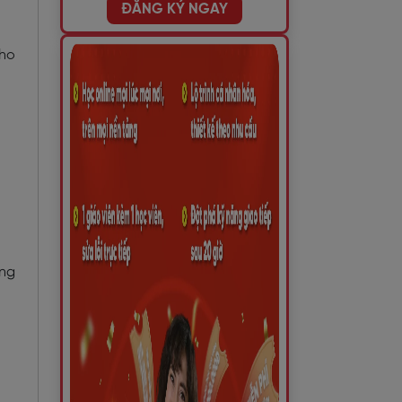
ĐĂNG KÝ NGAY
ho
ống