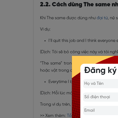
2.2. Cách dùng The same nh
Khi The same được dùng như
đại từ
, nó 
Ví dụ:
I’ll quit this job and I think everyon
(Dịch: Tôi sẽ bỏ công việc này và tôi ng
“The same” trong trường hợp này đóng v
Đăng ký
hoặc vật trong câu, cụ thể trong ví dụ tr
Everytime I buy something, my sister
(Dịch: Mỗi lúc mà tôi mua cái gì đó thì e
Trong ví dụ trên, “the same” thay thế ch
>> Xem thêm:
Tổng hợp bài tập đại từ c