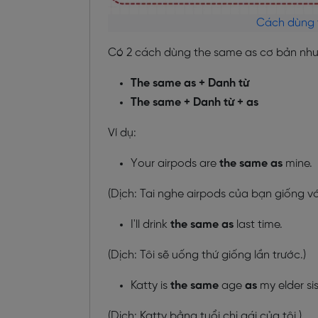
Cách dùng t
Có 2 cách dùng the same as cơ bản như
The same as + Danh từ
The same + Danh từ + as
Ví dụ:
Your airpods are
the same as
mine.
(Dịch: Tai nghe airpods của bạn giống với
I'll drink
the same as
last time.
(Dịch: Tôi sẽ uống thứ giống lần trước.)
Katty is
the same
age
as
my elder sis
(Dịch: Katty bằng tuổi chị gái của tôi.)