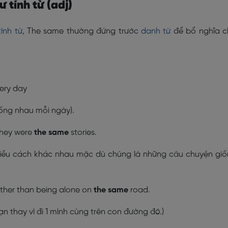
 tính từ (adj)
tính từ
, The same thường đứng trước
danh từ
để bổ nghĩa c
ery day
iống nhau mỗi ngày).
 they were
the same
stories.
hiều cách khác nhau mặc dù chúng là những câu chuyện gi
rather than being alone on
the same
road.
ạn thay vì đi 1 mình cùng trên con đường đó.)