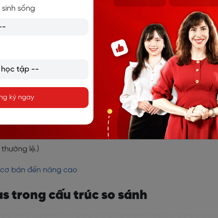
 sinh sống
ư trạng từ (adv)
 chức năng bổ nghĩa cho
động từ
.
the same
as girls.
ng ký ngay
các bé và các bé gái giống như nhau.)
e,
(the) same
as usual.
 thường lệ.)
ừ cơ bản đến nâng cao
s trong cấu trúc so sánh