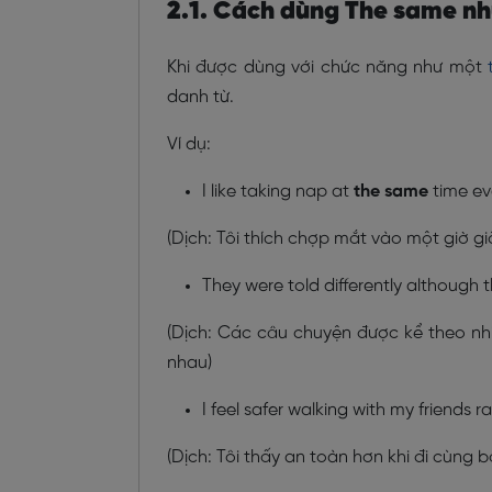
2.1. Cách dùng The same như
Khi được dùng với chức năng như một
danh từ.
Ví dụ:
I like taking nap at
the same
time ev
(Dịch: Tôi thích chợp mắt vào một giờ g
They were told differently although
(Dịch: Các câu chuyện được kể theo n
nhau)
I feel safer walking with my friends 
(Dịch: Tôi thấy an toàn hơn khi đi cùng b