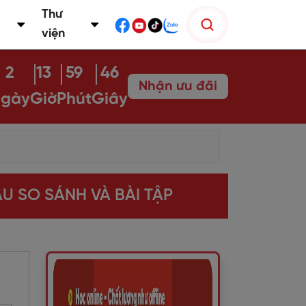
Thư
viện
2
13
59
45
Nhận ưu đãi
gày
Giờ
Phút
Giây
U SO SÁNH VÀ BÀI TẬP