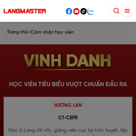
Trang chủ
>
Cảm nhận học viên
HỌC VIÊN TIÊU BIỂU VƯỢT CHUẨN ĐẦU RA
HƯƠNG LAN
C1-CEFR
Học ở Lang rất tốt, giảng viên cực kỳ tâm huyết, lớp