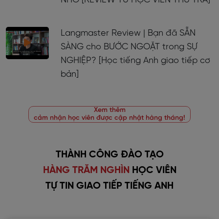
NHỎ [REVIEW TỪ HỌC VIÊN THU TRÀ]
Langmaster Review | Bạn đã SẴN
SÀNG cho BƯỚC NGOẶT trong SỰ
NGHIỆP? [Học tiếng Anh giao tiếp cơ
bản]
Xem thêm
cảm nhận học viên được cập nhật hàng tháng!
THÀNH CÔNG ĐÀO TẠO
HÀNG TRĂM NGHÌN
HỌC VIÊN
TỰ TIN GIAO TIẾP TIẾNG ANH