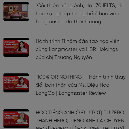
"Cải thiện tiếng Anh, đạt 7.0 IELTS, du
học, sự nghiệp thăng tiến" học viên
Langmaster đã thành công
Hành trình 11 năm đào tạo học viên
cùng Langmaster và HBR Holdings
của chị Thương Nguyễn
"100% OR NOTHING" - Hành trình thay
đổi bản thân của Ms. Diệu Hoa
LangGo | Langmaster Review
HỌC TIẾNG ANH Ở Đ U TỐT| TỪ ZERO
THÀNH HERO, TIẾNG ANH LÀ CHUYỆN