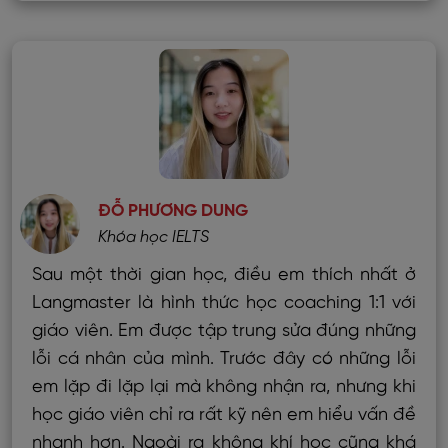
ĐỖ PHƯƠNG DUNG
Khóa học IELTS
Sau một thời gian học, điều em thích nhất ở
Langmaster là hình thức học coaching 1:1 với
giáo viên. Em được tập trung sửa đúng những
lỗi cá nhân của mình. Trước đây có những lỗi
em lặp đi lặp lại mà không nhận ra, nhưng khi
học giáo viên chỉ ra rất kỹ nên em hiểu vấn đề
nhanh hơn. Ngoài ra không khí học cũng khá