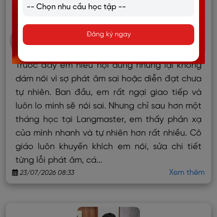
NGUYỄN NGỌC THÚY
Đăng ký ngay
Khóa học trực tuyến 1-1
Trước đây em hiểu nội dung nhưng lại không
dám nói vì sợ phát âm sai hoặc diễn đạt chưa
tự nhiên. Ban đầu, em rất ngại giao tiếp và
luôn lo mình sẽ nói sai. Nhưng chỉ sau hơn một
tháng học tại Langmaster, em thấy phản xạ
của mình nhanh và tự nhiên hơn rất nhiều. Cô
giáo luôn khuyến khích em nói, sửa chi tiết
từng lỗi phát âm, cá...
Xem thêm
23/07/2026 08:33