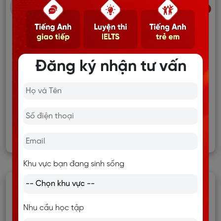
HÀ THANH BÌNH
Xem
Khóa học trực tuyến
Trước khi học tại Langmaster, mình từng trượt
một buổi phỏng vấn dù được đánh giá
chuyên môn rất tốt, chỉ vì tiếng Anh chưa đáp
Đăng ký nhận tư vấn
ứng yêu cầu. Sau 20 buổi học, khả năng giao
tiếp của mình cải thiện rõ rệt, mình tự tin hơn
khi sử dụng tiếng Anh trong công việc và
phỏng vấn. Nhờ nền tảng chuyên môn sẵn có
kết hợp với kỹ năng giao ti...
Xem thêm
23/07/2026 08:37
Khu vực bạn đang sinh sống
Nhu cầu học tập