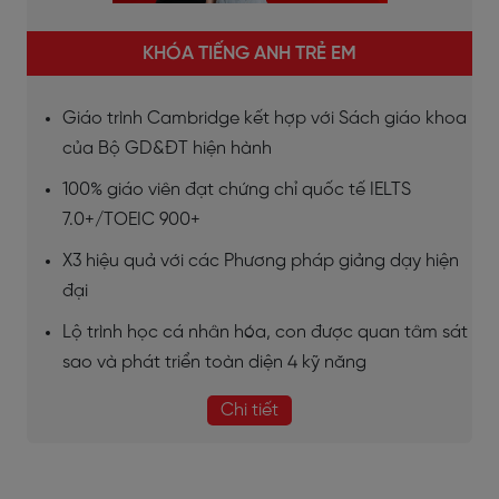
KHÓA TIẾNG ANH TRẺ EM
Giáo trình Cambridge kết hợp với Sách giáo khoa
của Bộ GD&ĐT hiện hành
100% giáo viên đạt chứng chỉ quốc tế IELTS
7.0+/TOEIC 900+
X3 hiệu quả với các Phương pháp giảng dạy hiện
đại
Lộ trình học cá nhân hóa, con được quan tâm sát
sao và phát triển toàn diện 4 kỹ năng
Chi tiết