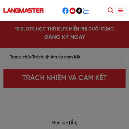
10 SLOTS HỌC THỬ IELTS MIỄN PHÍ CUỐI CÙNG
ĐĂNG KÝ NGAY
Trang chủ
>
Trách nhiệm và cam kết
TRÁCH NHIỆM VÀ CAM KẾT
Mục lục
[Ẩn]