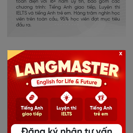
toàn diện với 16+ năm uy tín, bao gồm các
chương trình: Tiếng Anh giao tiếp, Luyện thi
IELTS và tiếng Anh trẻ em. Hàng trăm nghìn học
viên trên toàn cầu, 95% học viên đạt mục tiêu
đầu ra.
x
Nội Dung Hot
Đăng ký nhận tư vấn