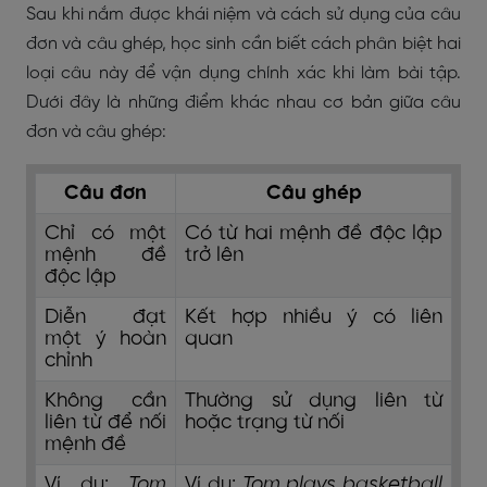
Sau khi nắm được khái niệm và cách sử dụng của câu
đơn và câu ghép, học sinh cần biết cách phân biệt hai
loại câu này để vận dụng chính xác khi làm bài tập.
Dưới đây là những điểm khác nhau cơ bản giữa câu
đơn và câu ghép:
Câu đơn
Câu ghép
Chỉ có một
Có từ hai mệnh đề độc lập
mệnh đề
trở lên
độc lập
Diễn đạt
Kết hợp nhiều ý có liên
một ý hoàn
quan
chỉnh
Không cần
Thường sử dụng liên từ
liên từ để nối
hoặc trạng từ nối
mệnh đề
Ví dụ:
Tom
Ví dụ:
Tom plays basketball