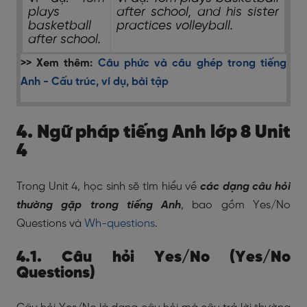
plays
after school, and his sister
basketball
practices volleyball.
after school.
>> Xem thêm:
Câu phức và câu ghép trong tiếng
Anh - Cấu trúc, ví dụ, bài tập
4. Ngữ pháp tiếng Anh lớp 8 Unit
4
Trong Unit 4, học sinh sẽ tìm hiểu về
các dạng câu hỏi
thường gặp trong tiếng Anh
, bao gồm Yes/No
Questions và
Wh-questions
.
4.1. Câu hỏi Yes/No (Yes/No
Questions)