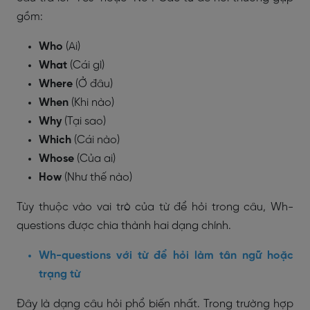
gồm:
Who
(Ai)
What
(Cái gì)
Where
(Ở đâu)
When
(Khi nào)
Why
(Tại sao)
Which
(Cái nào)
Whose
(Của ai)
How
(Như thế nào)
Tùy thuộc vào vai trò của từ để hỏi trong câu, Wh-
questions được chia thành hai dạng chính.
Wh-questions với từ để hỏi làm tân ngữ hoặc
trạng từ
Đây là dạng câu hỏi phổ biến nhất. Trong trường hợp