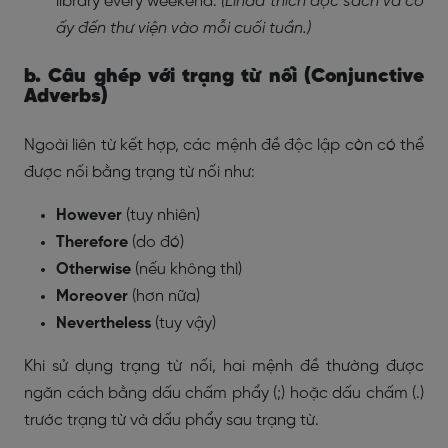
library every weekend.
(Linda thích đọc sách và cô
ấy đến thư viện vào mỗi cuối tuần.)
b. Câu ghép với trạng từ nối (Conjunctive
Adverbs)
Ngoài liên từ kết hợp, các mệnh đề độc lập còn có thể
được nối bằng trạng từ nối như:
However
(tuy nhiên)
Therefore
(do đó)
Otherwise
(nếu không thì)
Moreover
(hơn nữa)
Nevertheless
(tuy vậy)
Khi sử dụng trạng từ nối, hai mệnh đề thường được
ngăn cách bằng dấu chấm phẩy (;) hoặc dấu chấm (.)
trước trạng từ và dấu phẩy sau trạng từ.