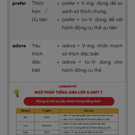
prefer
Thích
prefer + V-ing: dùng để so
hơn /
sánh sở thích chung
Ưu tiên
prefer + to-V: dùng để nói
hành động cụ thể ưu tiên
adore
Yêu
adore + V-ing: nhấn mạnh
thích
sở thích đặc biệt
đặc
adore + to-V: dùng cho
biệt
hành động cụ thể