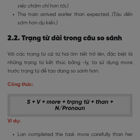
việc chăm chỉ hơn tôi.)
The train arrived earlier than expected.
(Tàu đến
sớm hơn dự kiến.)
2.2. Trạng từ dài trong câu so sánh
Với các trạng từ có từ hai âm tiết trở lên, đặc biệt là
những trạng từ kết thúc bằng -ly, ta sử dụng more
trước trạng từ để tạo dạng so sánh hơn.
Công thức:
S + V + more + trạng từ + than +
N/Pronoun
Ví dụ:
Lan completed the task more carefully than her