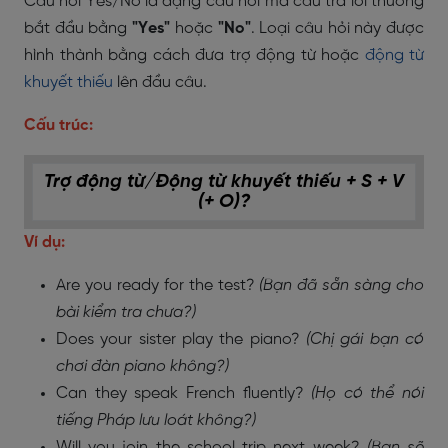
Câu hỏi Yes/No là dạng câu hỏi mà câu trả lời thường
bắt đầu bằng
"Yes"
hoặc
"No"
. Loại câu hỏi này được
hình thành bằng cách đưa trợ động từ hoặc
động từ
khuyết thiếu
lên đầu câu.
Cấu trúc:
Trợ động từ/Động từ khuyết thiếu + S + V
(+ O)?
Ví dụ:
Are you ready for the test?
(Bạn đã sẵn sàng cho
bài kiểm tra chưa?)
Does your sister play the piano?
(Chị gái bạn có
chơi đàn piano không?)
Can they speak French fluently?
(Họ có thể nói
tiếng Pháp lưu loát không?)
Will you join the school trip next week?
(Bạn sẽ