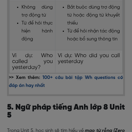
Không dùng
Bắt buộc dùng trợ động
trợ động từ
từ hoặc động từ khuyết
Từ để hỏi thực
thiếu
hiện hành
Từ để hỏi nhận tác động
động
hoặc bổ sung thông tin
Ví dụ: Who
Ví dụ: Who did you call
called you
yesterday
yesterday?
>> Xem thêm:
100+ câu bài tập Wh questions có
đáp án hay nhất
5. Ngữ pháp tiếng Anh lớp 8 Unit
5
Trong Unit 5, học sinh sẽ tìm hiểu về
mạo từ rỗng (Zero