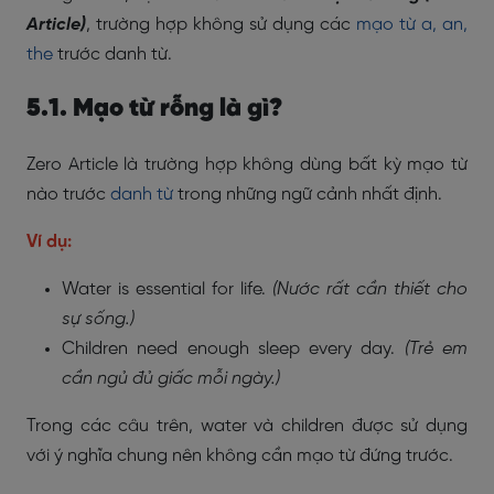
Article)
, trường hợp không sử dụng các
mạo từ a, an,
the
trước danh từ.
5.1. Mạo từ rỗng là gì?
Zero Article là trường hợp không dùng bất kỳ mạo từ
nào trước
danh từ
trong những ngữ cảnh nhất định.
Ví dụ:
Water is essential for life.
(Nước rất cần thiết cho
sự sống.)
Children need enough sleep every day.
(Trẻ em
cần ngủ đủ giấc mỗi ngày.)
Trong các câu trên, water và children được sử dụng
với ý nghĩa chung nên không cần mạo từ đứng trước.