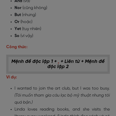
And
(và)
Nor
(cũng không)
But
(nhưng)
Or
(hoặc)
Yet
(tuy nhiên)
So
(vì vậy)
Công thức:
Mệnh đề độc lập 1 +
,
+ Liên từ + Mệnh đề
độc lập 2
Ví dụ:
I wanted to join the art club, but I was too busy.
(Tôi muốn tham gia câu lạc bộ mỹ thuật nhưng tôi
quá bận.)
Linda loves reading books, and she visits the