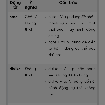
Động
Ý
Cấu trúc
từ
nghĩa
hate
Ghét /
hate + V-ing: dùng để nhấn
Không
mạnh sự không thích một
thích
thói quen hay hành động
chung.
hate + to-V: dùng để diễn
tả hành động cụ thể gây
khó chịu.
dislike
Không
dislike + V-ing: nhấn mạnh
thích
việc không thích chung.
dislike + to-V: dùng để nói
hành động cụ thể không
thích.