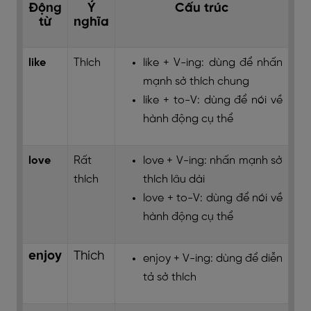
Động
Ý
Cấu trúc
từ
nghĩa
like
Thích
like + V-ing: dùng để nhấn
mạnh sở thích chung
like + to-V: dùng để nói về
hành động cụ thể
love
Rất
love + V-ing: nhấn mạnh sở
thích
thích lâu dài
love + to-V: dùng để nói về
hành động cụ thể
enjoy
Thích
enjoy + V-ing: dùng để diễn
tả sở thích