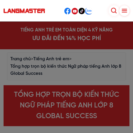
TIẾNG ANH TRẺ EM TOÀN DIỆN 4 KỸ NĂNG
ƯU ĐÃI ĐẾN 14% HỌC PHÍ
Trang chủ
>
Tiếng Anh trẻ em
>
Tổng hợp trọn bộ kiến thức Ngữ pháp tiếng Anh lớp 8
Global Success
TỔNG HỢP TRỌN BỘ KIẾN THỨC
NGỮ PHÁP TIẾNG ANH LỚP 8
GLOBAL SUCCESS