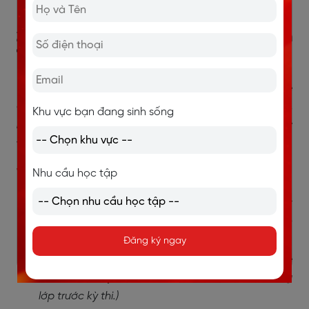
expected.
(Cầu thủ mới thi đấu tệ hơn mong đợi.)
2.4. Trạng từ có hình thức giống tính
từ
Một số từ vừa có thể đóng vai trò là tính từ vừa có thể
đóng vai trò là trạng từ, chẳng hạn như
fast, hard,
Khu vực bạn đang sinh sống
late, early
. Khi tạo dạng so sánh hơn, những từ này
vẫn áp dụng quy tắc thêm -er.
Ví dụ:
Nhu cầu học tập
The athlete ran faster than all the other
competitors.
(Vận động viên đó chạy nhanh hơn
tất cả các đối thủ khác.)
Đăng ký ngay
She studies harder than her classmates before
exams.
(Cô ấy học chăm chỉ hơn các bạn cùng
lớp trước kỳ thi.)