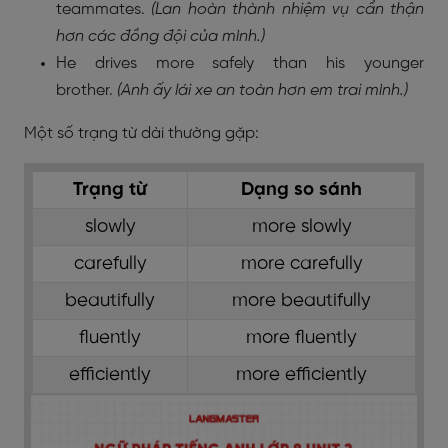
teammates.
(Lan hoàn thành nhiệm vụ cẩn thận
hơn các đồng đội của mình.)
He drives more safely than his younger
brother.
(Anh ấy lái xe an toàn hơn em trai mình.)
Một số trạng từ dài thường gặp:
Trạng từ
Dạng so sánh
slowly
more slowly
carefully
more carefully
beautifully
more beautifully
fluently
more fluently
efficiently
more efficiently