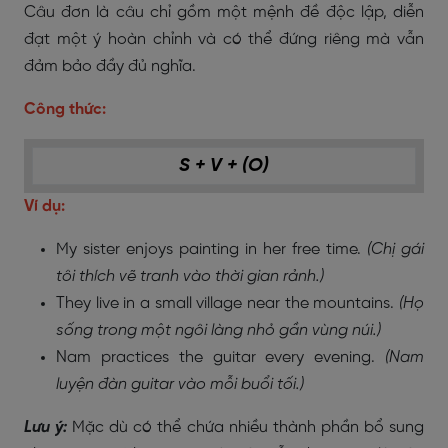
Câu đơn là câu chỉ gồm một mệnh đề độc lập, diễn
đạt một ý hoàn chỉnh và có thể đứng riêng mà vẫn
đảm bảo đầy đủ nghĩa.
Công thức:
S + V + (O)
Ví dụ:
My sister enjoys painting in her free time.
(Chị gái
tôi thích vẽ tranh vào thời gian rảnh.)
They live in a small village near the mountains.
(Họ
sống trong một ngôi làng nhỏ gần vùng núi.)
Nam practices the guitar every evening.
(Nam
luyện đàn guitar vào mỗi buổi tối.)
Lưu ý:
Mặc dù có thể chứa nhiều thành phần bổ sung