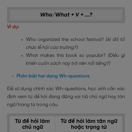
Who/What + V + ...?
Ví dụ:
Who organized the school festival?
(Ai đã tổ
chức lễ hội của trường?)
What makes this book so popular?
(Điều gì
khiến cuốn sách này trở nên nổi tiếng?)
Phân biệt hai dạng Wh-questions
Để sử dụng chính xác Wh-questions, học sinh cần xác
định xem từ để hỏi đang đóng vai trò chủ ngữ hay tân
ngữ/trạng từ trong câu.
Từ để hỏi làm
Từ để hỏi làm tân ngữ
chủ ngữ
hoặc trạng từ