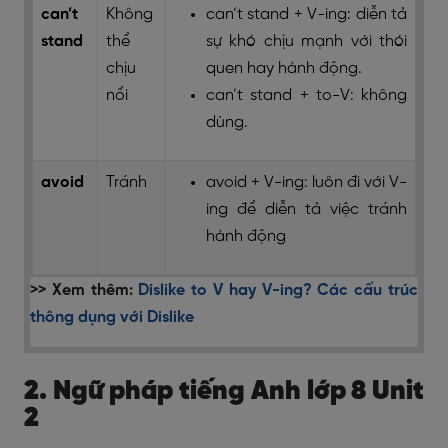
can’t
Không
can’t stand + V-ing: diễn tả
stand
thể
sự khó chịu mạnh với thói
chịu
quen hay hành động.
nổi
can’t stand + to-V: không
dùng.
avoid
Tránh
avoid + V-ing: luôn đi với V-
ing để diễn tả việc tránh
hành động
>> Xem thêm:
Dislike to V hay V-ing? Các cấu trúc
thông dụng với Dislike
2. Ngữ pháp tiếng Anh lớp 8 Unit
2