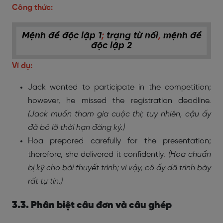
Công thức:
Mệnh đề độc lập 1
;
trạng từ nối
,
mệnh đề
độc lập 2
Ví dụ:
Jack wanted to participate in the competition;
however, he missed the registration deadline.
(Jack muốn tham gia cuộc thi; tuy nhiên, cậu ấy
đã bỏ lỡ thời hạn đăng ký.)
Hoa prepared carefully for the presentation;
therefore, she delivered it confidently.
(Hoa chuẩn
bị kỹ cho bài thuyết trình; vì vậy, cô ấy đã trình bày
rất tự tin.)
3.3. Phân biệt câu đơn và câu ghép