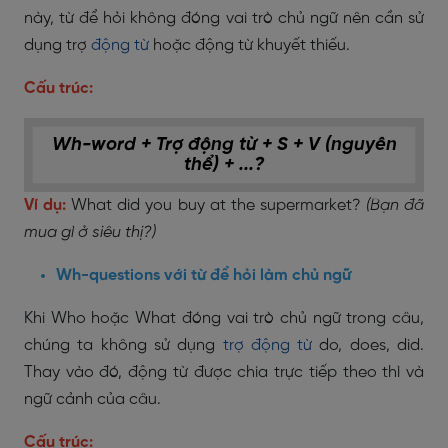
này, từ để hỏi không đóng vai trò chủ ngữ nên cần sử
dụng trợ
động từ
hoặc động từ khuyết thiếu.
Cấu trúc:
Wh-word + Trợ động từ + S + V (nguyên
thể) + ...?
Ví dụ:
What did you buy at the supermarket?
(Bạn đã
mua gì ở siêu thị?)
Wh-questions với từ để hỏi làm chủ ngữ
Khi Who hoặc What đóng vai trò chủ ngữ trong câu,
chúng ta không sử dụng
trợ động từ
do, does, did.
Thay vào đó, động từ được chia trực tiếp theo thì và
ngữ cảnh của câu.
Cấu trúc: