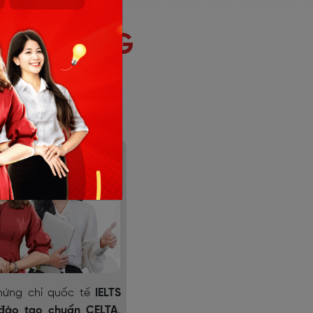
TIẾP CÙNG
chứng chỉ quốc tế
IELTS
 đào tạo chuẩn CELTA
.