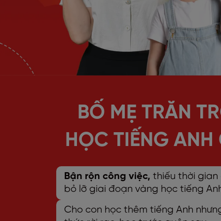
BỐ MẸ TRĂN TR
HỌC TIẾNG ANH 
Bận rộn công việc,
thiếu thời gia
bỏ lỡ giai đoạn vàng học tiếng An
Cho con học thêm tiếng Anh như