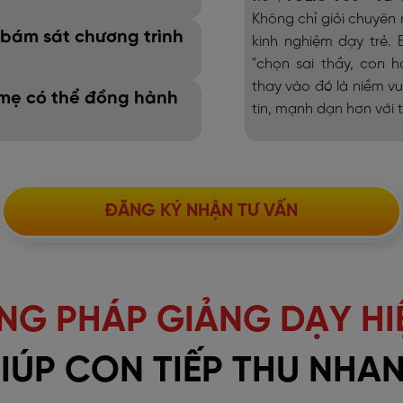
Không chỉ giỏi chuyên 
, bám sát chương trình
kinh nghiệm dạy trẻ.
"chọn sai thầy, con h
thay vào đó là niềm vu
ố mẹ có thể đồng hành
tin, mạnh dạn hơn với 
ĐĂNG KÝ NHẬN TƯ VẤN
G PHÁP GIẢNG DẠY HI
IÚP CON TIẾP THU NHA