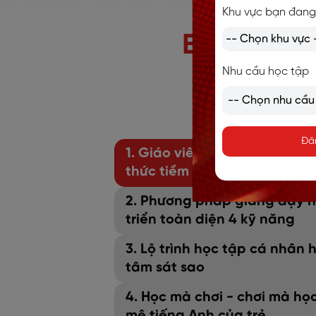
Khu vực bạn đang
BÉ PHÁT 
Nhu cầu học tập
Đă
1. Giáo viên chuẩn quốc tế,
thức tiềm năng trong con
2. Phương pháp giảng dạy h
triển toàn diện 4 kỹ năng
3. Lộ trình học tập cá nhân
tâm sát sao
4. Học mà chơi - chơi mà họ
mê tiếng Anh của trẻ