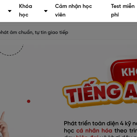
Khóa
Cảm nhận học
Test miễn
học
viên
phí
hát âm chuẩn, tự tin giao tiếp