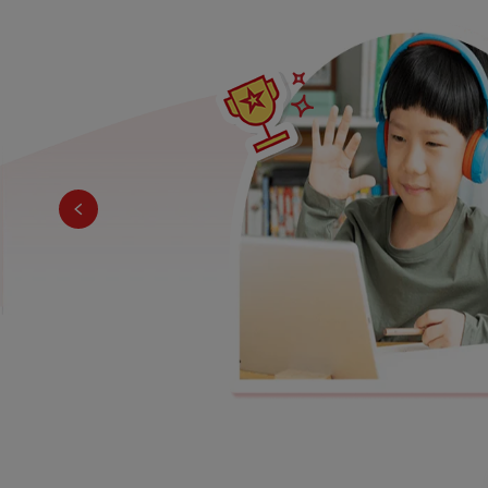
eaking Projects),
 tiếp và hợp tác
.
 và ứng dụng kiến