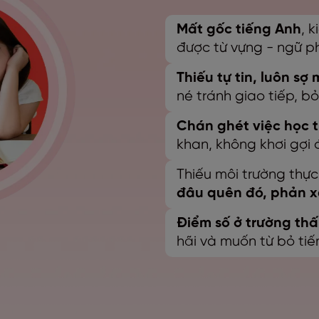
Mất gốc tiếng Anh
, 
được từ vựng - ngữ p
Thiếu tự tin, luôn sợ 
né tránh giao tiếp, bỏ
Chán ghét việc học 
khan, không khơi gợi 
Thiếu môi trường thự
đâu quên đó, phản 
Điểm số ở trường th
hãi và muốn từ bỏ tiế