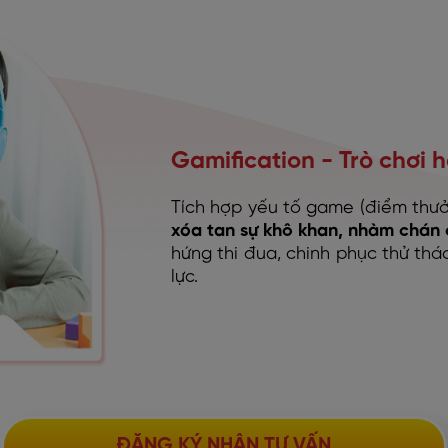
Gamification - Trò chơi 
Tích hợp yếu tố game (điểm thưởn
xóa tan sự khô khan, nhàm chán 
hứng thi đua, chinh phục thử thá
lực.
ĐĂNG KÝ NHẬN TƯ VẤN