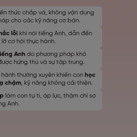
kiến thức chắp vá, không vận dụng
háp cho các kỹ năng cơ bản.
mắc lỗi
khi nói tiếng Anh, dẫn đến
 lỡ cơ hội thực hành.
tiếng Anh
do phương pháp khô
được hứng thú và sự tập trung.
c hành thường xuyên khiến con
học
xạ chậm
, kỹ năng không cải thiện.
ấp
làm con tự ti, áp lực, thậm chí sợ
ng Anh.