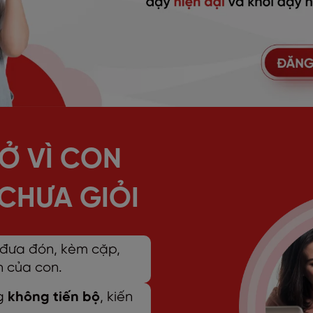
Ở VÌ CON
CHƯA GIỎI
n đưa đón, kèm cặp,
h của con.
ng
không tiến bộ
, kiến