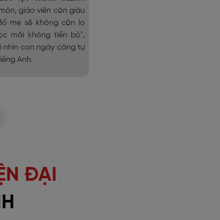
môn, giáo viên còn giàu
 Bố mẹ sẽ không còn lo
ọc mãi không tiến bộ",
i nhìn con ngày càng tự
tiếng Anh.
ỆN ĐẠI
NH