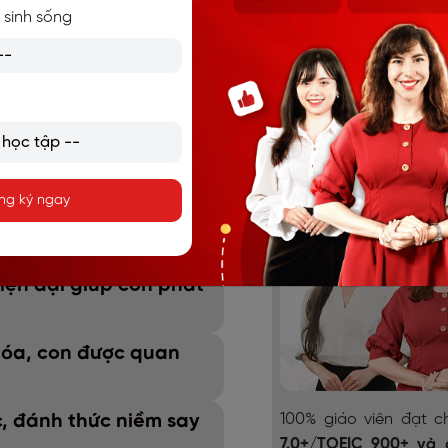
 sinh sống
ÂM CHUẨN, TỰ TIN GIAO 
LANGMASTER
ng ký ngay
 tận tâm dìu dắt, đánh
iện đại giúp con phát
 hóa, con được quan
c, đánh thức niềm say
100% giáo viên đạt 
7.0+/TOEIC 900+ và