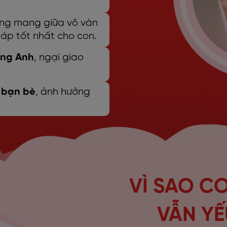
ang mang giữa vô vàn
háp tốt nhất cho con.
ếng Anh
, ngại giao
 bạn bè
, ảnh hưởng
VÌ SAO C
VẪN YẾ