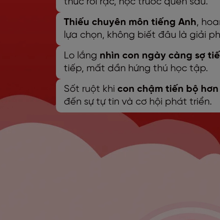
thức rời rạc, học trước quên sau.
Thiếu chuyên môn tiếng Anh
, ho
lựa chọn, không biết đâu là giải p
Lo lắng
nhìn con ngày càng sợ ti
tiếp, mất dần hứng thú học tập.
Sốt ruột khi
con chậm tiến bộ hơn
đến sự tự tin và cơ hội phát triển.