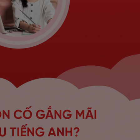
ON CỐ GẮNG MÃI
U TIẾNG ANH?