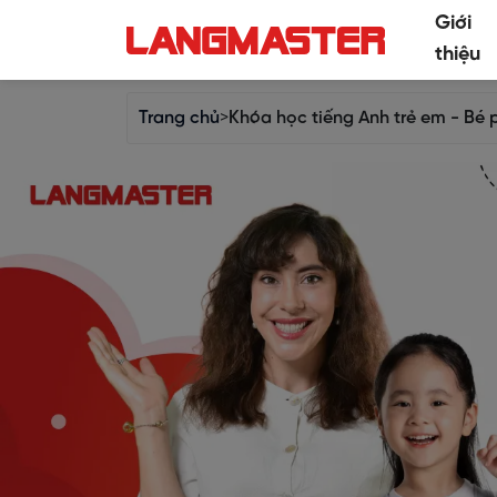
Giới
thiệu
Trang chủ
>
Khóa học tiếng Anh trẻ em - Bé p