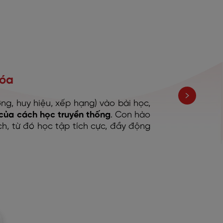
hóa
g, huy hiệu, xếp hạng) vào bài học,
của cách học truyền thống
. Con hào
ch, từ đó học tập tích cực, đầy động