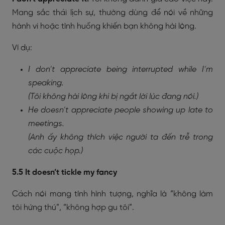
Mang sắc thái lịch sự, thường dùng để nói về những
hành vi hoặc tình huống khiến bạn không hài lòng.
Ví dụ:
I don’t appreciate being interrupted while I’m
speaking.
(Tôi không hài lòng khi bị ngắt lời lúc đang nói.)
He doesn’t appreciate people showing up late to
meetings.
(Anh ấy không thích việc người ta đến trễ trong
các cuộc họp.)
5.5 It doesn’t tickle my fancy
Cách nói mang tính hình tượng, nghĩa là “không làm
tôi hứng thú”, “không hợp gu tôi”.