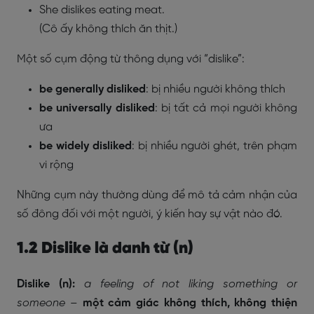
She dislikes eating meat.
(Cô ấy không thích ăn thịt.)
Một số cụm động từ thông dụng với “dislike”:
be generally disliked
: bị nhiều người không thích
be universally disliked
: bị tất cả mọi người không
ưa
be widely disliked
: bị nhiều người ghét, trên phạm
vi rộng
Những cụm này thường dùng để mô tả cảm nhận của
số đông đối với một người, ý kiến hay sự vật nào đó.
1.2 Dislike là danh từ (n)
Dislike (n):
a feeling of not liking something or
someone
–
một cảm giác không thích, không thiện