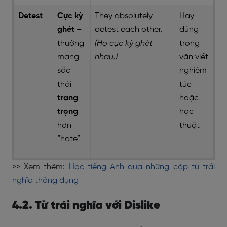
Detest
Cực kỳ
They absolutely
Hay
ghét
–
detest each other.
dùng
thường
(Họ cực kỳ ghét
trong
mang
nhau.)
văn viết
sắc
nghiêm
thái
túc
trang
hoặc
trọng
học
hơn
thuật
“hate”
>> Xem thêm:
Học tiếng Anh qua những cặp từ trái
nghĩa thông dụng
4.2. Từ trái nghĩa với Dislike