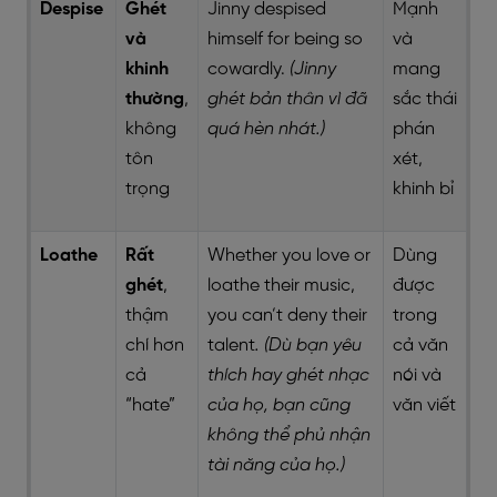
Despise
Ghét
Jinny despised
Mạnh
và
himself for being so
và
khinh
cowardly.
(Jinny
mang
thường
,
ghét bản thân vì đã
sắc thái
không
quá hèn nhát.)
phán
tôn
xét,
trọng
khinh bỉ
Loathe
Rất
Whether you love or
Dùng
ghét
,
loathe their music,
được
thậm
you can’t deny their
trong
chí hơn
talent
. (Dù bạn yêu
cả văn
cả
thích hay ghét nhạc
nói và
“hate”
của họ, bạn cũng
văn viết
không thể phủ nhận
tài năng của họ.)