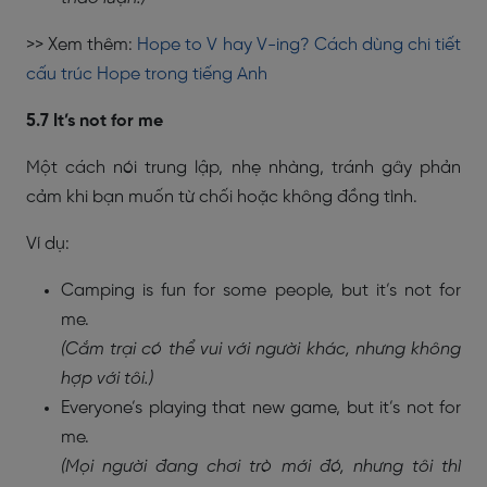
>> Xem thêm:
Hope to V hay V-ing? Cách dùng chi tiết
cấu trúc Hope trong tiếng Anh
5.7 It’s not for me
Một cách nói trung lập, nhẹ nhàng, tránh gây phản
cảm khi bạn muốn từ chối hoặc không đồng tình.
Ví dụ:
Camping is fun for some people, but it’s not for
me.
(Cắm trại có thể vui với người khác, nhưng không
hợp với tôi.)
Everyone’s playing that new game, but it’s not for
me.
(Mọi người đang chơi trò mới đó, nhưng tôi thì