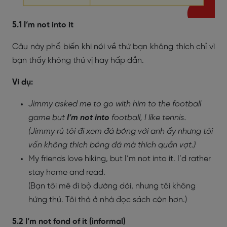
5.1 I’m not into it
Câu này phổ biến khi nói về thứ bạn không thích chỉ vì
bạn thấy không thú vị hay hấp dẫn.
Ví dụ:
Jimmy asked me to go with him to the football
game but
I’m not into
football, I like tennis.
(Jimmy rủ tôi đi xem đá bóng với anh ấy nhưng tôi
vốn không thích bóng đá mà thích quần vợt.)
My friends love hiking, but I’m not into it. I’d rather
stay home and read.
(Bạn tôi mê đi bộ đường dài, nhưng tôi không
hứng thú. Tôi thà ở nhà đọc sách còn hơn.)
5.2 I’m not fond of it (informal)