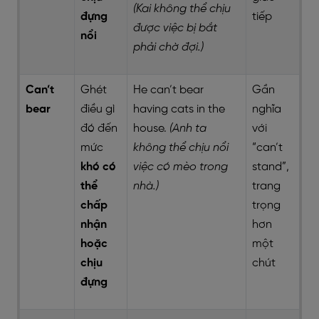
(Kai không thể chịu
đựng
tiếp
được việc bị bắt
nổi
phải chờ đợi.)
Can’t
Ghét
He can’t bear
Gần
bear
điều gì
having cats in the
nghĩa
đó đến
house.
(Anh ta
với
mức
không thể chịu nổi
“can’t
khó có
việc có mèo trong
stand”,
thể
nhà.)
trang
chấp
trọng
nhận
hơn
hoặc
một
chịu
chút
đựng