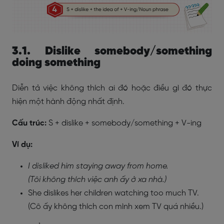
3.1. Dislike somebody/something
doing something
Diễn tả việc không thích ai đó hoặc điều gì đó thực
hiện một hành động nhất định.
Cấu trúc:
S + dislike + somebody/something + V-ing
Ví dụ:
I disliked him staying away from home.
(Tôi không thích việc anh ấy ở xa nhà.)
She dislikes her children watching too much TV.
(Cô ấy không thích con mình xem TV quá nhiều.)