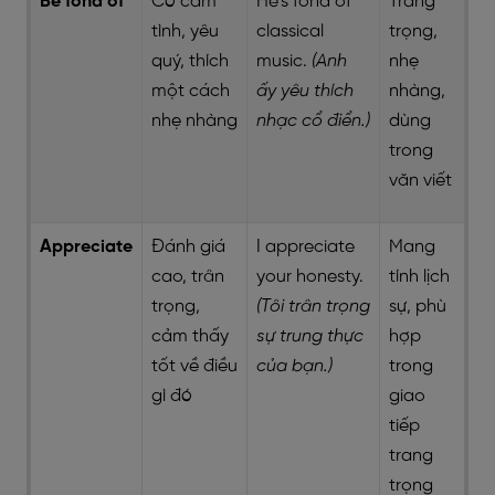
Be fond of
Có cảm
He’s fond of
Trang
tình, yêu
classical
trọng,
quý, thích
music.
(Anh
nhẹ
một cách
ấy yêu thích
nhàng,
nhẹ nhàng
nhạc cổ điển.)
dùng
trong
văn viết
Appreciate
Đánh giá
I appreciate
Mang
cao, trân
your honesty.
tính lịch
trọng,
(Tôi trân trọng
sự, phù
cảm thấy
sự trung thực
hợp
tốt về điều
của bạn.)
trong
gì đó
giao
tiếp
trang
trọng