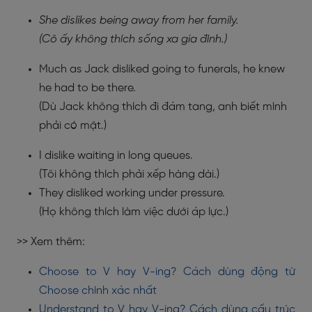
She dislikes being away from her family.
(Cô ấy không thích sống xa gia đình.)
Much as Jack disliked going to funerals, he knew
he had to be there.
(Dù Jack không thích đi đám tang, anh biết mình
phải có mặt.)
I dislike waiting in long queues.
(Tôi không thích phải xếp hàng dài.)
They disliked working under pressure.
(Họ không thích làm việc dưới áp lực.)
>> Xem thêm:
Choose to V hay V-ing? Cách dùng động từ
Choose chính xác nhất
Understand to V hay V-ing? Cách dùng cấu trúc