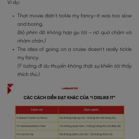
Ví dụ:
That movie didn’t tickle my fancy—it was too slow
and boring.
(Bộ phim đó không hợp gu tôi – nó quá chậm và
nhàm chán.)
The idea of going on a cruise doesn’t really tickle
my fancy.
(Ý tưởng đi du thuyền không thật sự khiến tôi thấy
thích thú.)