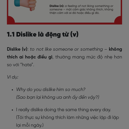
1.1 Dislike là động từ (v)
Dislike (v)
:
to not like someone or something
–
không
thích ai hoặc điều gì
, thường mang mức độ nhẹ hơn
so với “hate”.
Ví dụ:
Why do you dislike him so much?
(Sao bạn lại không ưa anh ấy đến vậy?)
I really dislike doing the same thing every day.
(Tôi thực sự không thích làm những việc lặp đi lặp
lại mỗi ngày.)