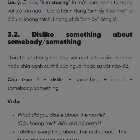
Lưu ý:
Ở đây,
"him staying"
là một cụm danh từ trong
vai trò
tân ngữ
– tức là hành động “anh ấy ở xa nhà” là
điều bị không thích, không phải “anh ấy” riêng lẻ.
3.2. Dislike something about
somebody/something
Diễn tả sự không hài lòng với một đặc điểm, hành vi
hoặc khía cạnh cụ thể của người hoặc sự vật nào đó.
Cấu trúc:
S + dislike + something + about +
somebody/something
Ví dụ:
What did you dislike about the movie?
(Cậu không thích điều gì ở bộ phim?)
I disliked everything about that restaurant – the