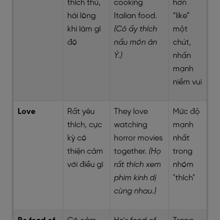
thích thú,
cooking
hơn
hài lòng
Italian food.
“like”
khi làm gì
(Cô ấy thích
một
đó
nấu món ăn
chút,
Ý.)
nhấn
mạnh
niềm vui
Love
Rất yêu
They love
Mức độ
thích, cực
watching
mạnh
kỳ có
horror movies
nhất
thiện cảm
together.
(Họ
trong
với điều gì
rất thích xem
nhóm
phim kinh dị
"thích"
cùng nhau.)