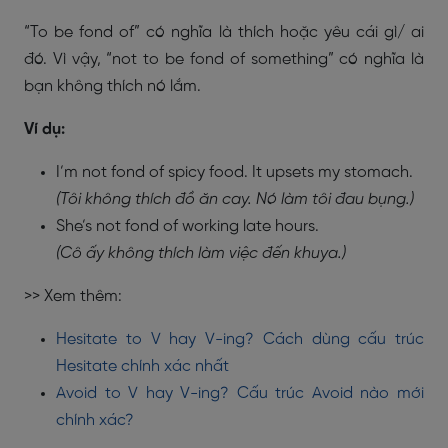
“To be fond of” có nghĩa là thích hoặc yêu cái gì/ ai
đó. Vì vậy, “not to be fond of something” có nghĩa là
bạn không thích nó lắm.
Ví dụ:
I’m not fond of spicy food. It upsets my stomach.
(Tôi không thích đồ ăn cay. Nó làm tôi đau bụng.)
She’s not fond of working late hours.
(Cô ấy không thích làm việc đến khuya.)
>> Xem thêm:
Hesitate to V hay V-ing? Cách dùng cấu trúc
Hesitate chính xác nhất
Avoid to V hay V-ing? Cấu trúc Avoid nào mới
chính xác?