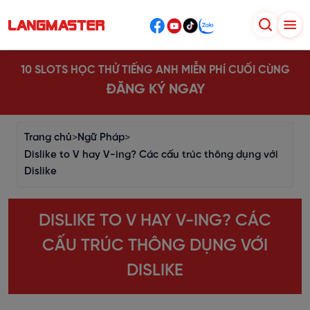
10 SLOTS HỌC THỬ TIẾNG ANH MIỄN PHÍ CUỐI CÙNG
ĐĂNG KÝ NGAY
Trang chủ
>
Ngữ Pháp
>
Dislike to V hay V-ing? Các cấu trúc thông dụng với
Dislike
DISLIKE TO V HAY V-ING? CÁC
CẤU TRÚC THÔNG DỤNG VỚI
DISLIKE