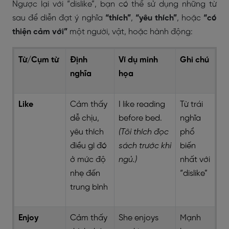
Ngược lại với “dislike”, bạn có thể sử dụng những từ
sau để diễn đạt ý nghĩa
“thích”
,
“yêu thích”
, hoặc
“có
thiện cảm với”
một người, vật, hoặc hành động:
Từ/Cụm từ
Định
Ví dụ minh
Ghi chú
nghĩa
họa
Like
Cảm thấy
I like reading
Từ trái
dễ chịu,
before bed.
nghĩa
yêu thích
(Tôi thích đọc
phổ
điều gì đó
sách trước khi
biến
ở mức độ
ngủ.)
nhất với
nhẹ đến
“dislike”
trung bình
Enjoy
Cảm thấy
She enjoys
Mạnh