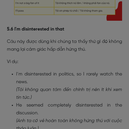
5.6 I'm disinterested in that
Câu này được dùng khi chúng ta thấy thứ gì đó không
mang lại cảm giác hấp dẫn hứng thú.
Ví dụ:
I’m disinterested in politics, so I rarely watch the
news.
(Tôi không quan tâm đến chính trị nên ít khi xem
tin tức.)
He seemed completely disinterested in the
discussion.
(Anh ta có vẻ hoàn toàn không hứng thú với cuộc
thảo luận.)