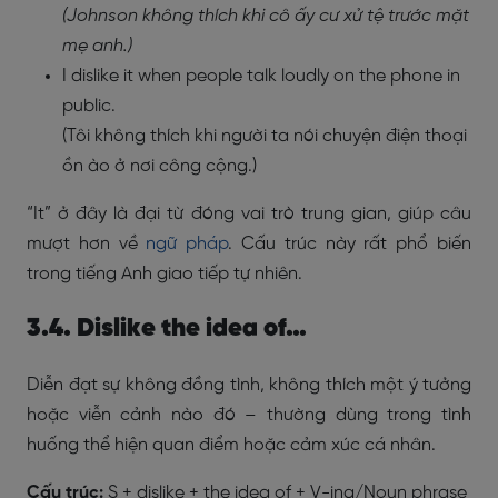
(Johnson không thích khi cô ấy cư xử tệ trước mặt
mẹ anh.)
I dislike it when people talk loudly on the phone in
public.
(Tôi không thích khi người ta nói chuyện điện thoại
ồn ào ở nơi công cộng.)
“It” ở đây là đại từ đóng vai trò trung gian, giúp câu
mượt hơn về
ngữ pháp
. Cấu trúc này rất phổ biến
trong tiếng Anh giao tiếp tự nhiên.
3.4. Dislike the idea of…
Diễn đạt sự không đồng tình, không thích một ý tưởng
hoặc viễn cảnh nào đó – thường dùng trong tình
huống thể hiện quan điểm hoặc cảm xúc cá nhân.
Cấu trúc:
S + dislike + the idea of + V-ing/Noun phrase