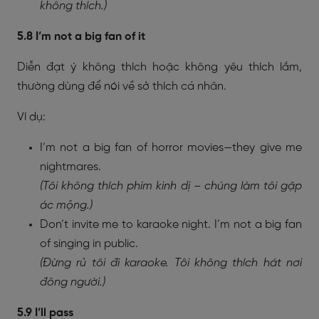
không thích.)
5.8 I’m not a big fan of it
Diễn đạt ý không thích hoặc không yêu thích lắm,
thường dùng để nói về sở thích cá nhân.
Ví dụ:
I’m not a big fan of horror movies—they give me
nightmares.
(Tôi không thích phim kinh dị – chúng làm tôi gặp
ác mộng.)
Don’t invite me to karaoke night. I’m not a big fan
of singing in public.
(Đừng rủ tôi đi karaoke. Tôi không thích hát nơi
đông người.)
5.9 I’ll pass