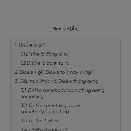
Mục lục
[Ẩn]
1. Dislike là gì?
1.1 Dislike là động từ (v)
1.2 Dislike là danh từ (n)
2. Dislike + gì? Dislike to V hay V-ing?
3. Cấu trúc khác với Dislike thông dụng
3.1. Dislike somebody/something doing
something
3.2. Dislike something about
somebody/something
3.3. Dislike it when…
3.4. Dislike the idea of…