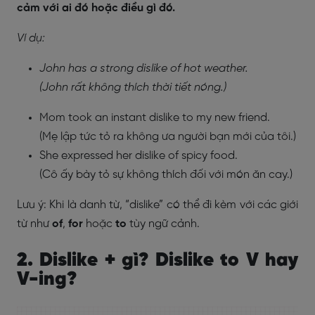
cảm với ai đó hoặc điều gì đó.
Ví dụ:
John has a strong dislike of hot weather.
(John rất không thích thời tiết nóng.)
Mom took an instant dislike to my new friend.
(Mẹ lập tức tỏ ra không ưa người bạn mới của tôi.)
She expressed her dislike of spicy food.
(Cô ấy bày tỏ sự không thích đối với món ăn cay.)
Lưu ý: Khi là danh từ, “dislike” có thể đi kèm với các giới
từ như
of
,
for
hoặc
to
tùy ngữ cảnh.
2. Dislike + gì? Dislike to V hay
V-ing?