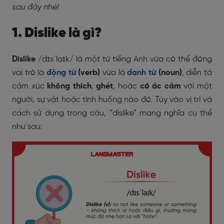
sau đây nhé!
1. Dislike là gì?
Dislike
/dɪsˈlaɪk/ là một từ tiếng Anh vừa có thể đóng
vai trò là
động từ
(verb)
vừa là
danh từ
(noun)
, diễn tả
cảm xúc
không thích
,
ghét
, hoặc
có ác cảm
với một
người, sự vật hoặc tình huống nào đó. Tùy vào vị trí và
cách sử dụng trong câu, “dislike” mang nghĩa cụ thể
như sau: