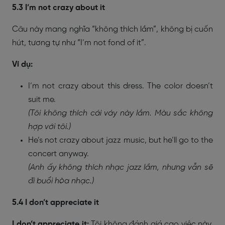
5.3 I’m not crazy about it
Câu này mang nghĩa “không thích lắm”, không bị cuốn
hút, tương tự như “I’m not fond of it”.
Ví dụ:
I’m not crazy about this dress. The color doesn’t
suit me.
(Tôi không thích cái váy này lắm. Màu sắc không
hợp với tôi.)
He’s not crazy about jazz music, but he’ll go to the
concert anyway.
(Anh ấy không thích nhạc jazz lắm, nhưng vẫn sẽ
đi buổi hòa nhạc.)
5.4 I don’t appreciate it
I don’t appreciate it:
Tôi không đánh giá cao việc này.