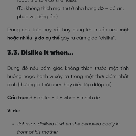
food, the service, the noise.
(Tôi không thích mọi thứ ở nhà hàng đó – đồ ăn,
phục vụ, tiếng ồn.)
Dạng cấu trúc này rất hay dùng khi muốn nêu
một
hoặc nhiều lý do cụ thể
gây ra cảm giác “dislike”.
3.3. Dislike it when…
Dùng để nêu cảm giác không thích trước một tình
huống hoặc hành vi xảy ra trong một thời điểm nhất
định (thường là thói quen hay điều lặp đi lặp lại).
Cấu trúc:
S + dislike + it + when + mệnh đề
Ví dụ:
Johnson disliked it when she behaved badly in
front of his mother.