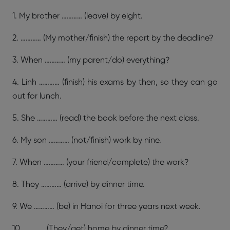
1. My brother ………… (leave) by eight.
2. ………… (My mother/finish) the report by the deadline?
3. When ………… (my parent/do) everything?
4. Linh ………… (finish) his exams by then, so they can go
out for lunch.
5. She ………… (read) the book before the next class.
6. My son ………… (not/finish) work by nine.
7. When ………… (your friend/complete) the work?
8. They ………… (arrive) by dinner time.
9. We ………… (be) in Hanoi for three years next week.
10. ………… (They/get) home by dinner time?