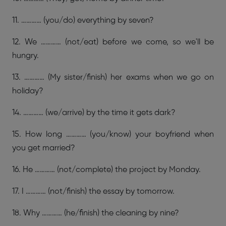
11. ………… (you/do) everything by seven?
12. We ………… (not/eat) before we come, so we'll be
hungry.
13. ………… (My sister/finish) her exams when we go on
holiday?
14. ………… (we/arrive) by the time it gets dark?
15. How long ………… (you/know) your boyfriend when
you get married?
16. He ………… (not/complete) the project by Monday.
17. I ………… (not/finish) the essay by tomorrow.
18. Why ………… (he/finish) the cleaning by nine?