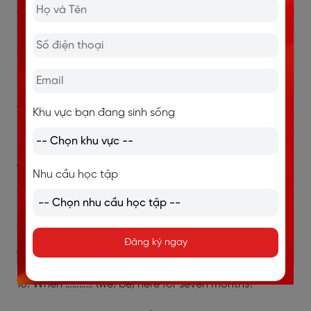
1. ………… (He/arrive) by 9 o'clock?
2. ………… (you/eat) by seven?
3. ………… (it/stop) raining by tomorrow evening?
4. ………… (we/watch) the film by 8?
Khu vực bạn đang sinh sống
5. ………… (she/arrive) by Monday?
6. When ………… (you/finish)?
Nhu cầu học tập
7. What ………… (you/do) by the end of the day?
8. ………… (she/leave) by Monday?
Đăng ký ngay
9. When ………… (you/read) my book?
10. When ………… (we/be) here for seven months?