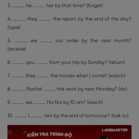
3. ………… he ………… her by that time? (forget)
4. ………… they ………… the report by the end of the day?
(type)
5. ………… we ………… our order by the next month?
(receive)
6. ………… you ………… from your trip by Sunday? (return)
7. ………… they ………… the movies when I come? (watch)
8. ………… Rachel ………… this work by next Monday? (do)
9. ………… we ………… Ha Noi by 10 am? (reach)
10. ………… I ………… him by the end of tomorrow? (talk to)