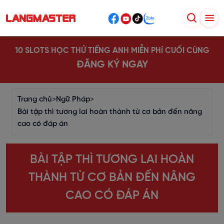
10 SLOTS HỌC THỬ TIẾNG ANH MIỄN PHÍ CUỐI CÙNG
ĐĂNG KÝ NGAY
Trang chủ
>
Ngữ Pháp
>
Bài tập thì tương lai hoàn thành từ cơ bản đến nâng
cao có đáp án
BÀI TẬP THÌ TƯƠNG LAI HOÀN
THÀNH TỪ CƠ BẢN ĐẾN NÂNG
CAO CÓ ĐÁP ÁN