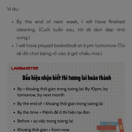
Ví dụ:
By the end of next week, I will have finished
cleaning. (Cuối tuần sau, tôi sẽ dọn dẹp nhà
xong.)
I will have played basketball at 6 pm tomorrow (Tôi
sẽ đã chơi bóng rổ vào 6 giờ chiều mai.)