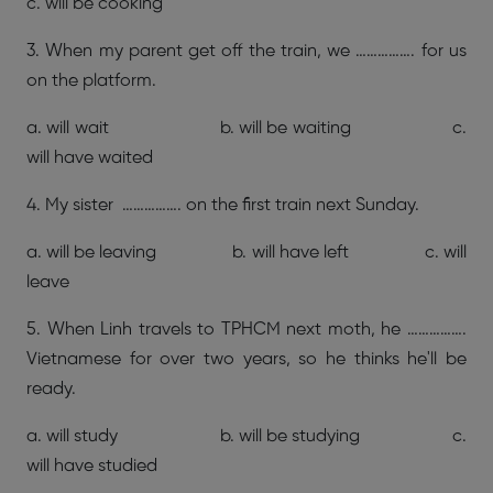
c. will be cooking
3. When my parent get off the train, we ……………. for us
on the platform.
a. will wait b. will be waiting c.
will have waited
4. My sister ……………. on the first train next Sunday.
a. will be leaving b. will have left c. will
leave
5. When Linh travels to TPHCM next moth, he …………….
Vietnamese for over two years, so he thinks he'll be
ready.
a. will study b. will be studying c.
will have studied