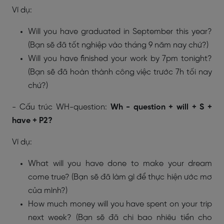
Ví dụ:
Will you have graduated in September this year?
(Bạn sẽ đã tốt nghiệp vào tháng 9 năm nay chứ?)
Will you have finished your work by 7pm tonight?
(Bạn sẽ đã hoàn thành công việc trước 7h tối nay
chứ?)
- Cấu trúc WH-question:
Wh - question + will + S +
have + P2?
Ví dụ:
What will you have done to make your dream
come true? (Bạn sẽ đã làm gì để thực hiện ước mơ
của mình?)
How much money will you have spent on your trip
next week? (Bạn sẽ đã chi bao nhiêu tiền cho