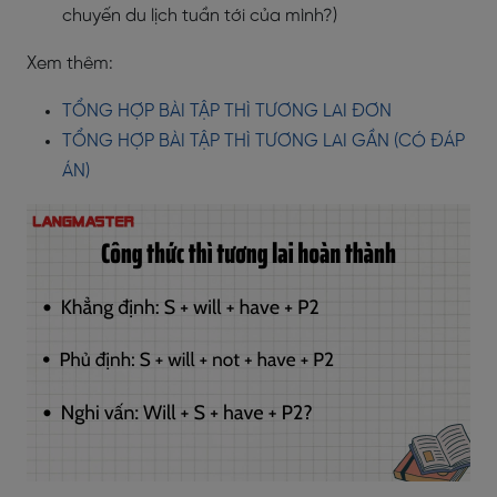
chuyến du lịch tuần tới của mình?)
Xem thêm:
TỔNG HỢP BÀI TẬP THÌ TƯƠNG LAI ĐƠN
TỔNG HỢP BÀI TẬP THÌ TƯƠNG LAI GẦN (CÓ ĐÁP
ÁN)