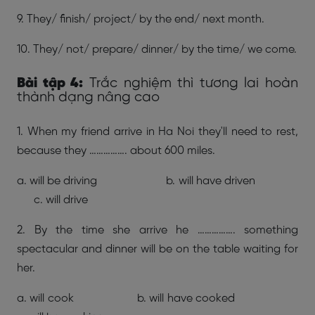
9. They/ finish/ project/ by the end/ next month.
10. They/ not/ prepare/ dinner/ by the time/ we come.
Bài tập 4:
Trắc nghiệm thì tương lai hoàn
thành dạng nâng cao
1. When my friend arrive in Ha Noi they'll need to rest,
because they ……………. about 600 miles.
a. will be driving b. will have driven
c. will drive
2. By the time she arrive he ……………. something
spectacular and dinner will be on the table waiting for
her.
a. will cook b. will have cooked