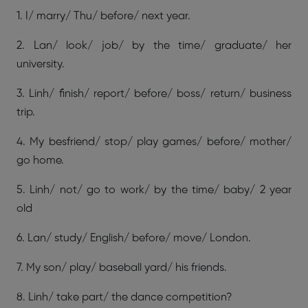
1. I/ marry/ Thu/ before/ next year.
2. Lan/ look/ job/ by the time/ graduate/ her
university.
3. Linh/ finish/ report/ before/ boss/ return/ business
trip.
4. My besfriend/ stop/ play games/ before/ mother/
go home.
5. Linh/ not/ go to work/ by the time/ baby/ 2 year
old
6. Lan/ study/ English/ before/ move/ London.
7. My son/ play/ baseball yard/ his friends.
8. Linh/ take part/ the dance competition?