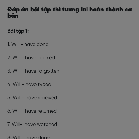
Đáp án bài tập thì tương lai hoàn thành cơ
bản
Bài tập 1:
1. Will - have done
2. Will - have cooked
3. Will - have forgotten
4. Will - have typed
5. Will - have received
6. Will - have returned
7. Will- have watched
8. Will - have done