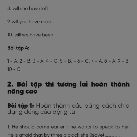
8. will she have left
9. will you have read
10. will we have been
Bài tập 4:
1 - A, 2 - B, 3 - A, 4 - C, 5 - B, - 6 - C, 7 - A, 8 - A, 9 - B,
10 - C
2. Bài tập thì tương lai hoàn thành
nâng cao
Bài tập 1:
Hoàn thành câu bằng cách chia
dạng đúng của động từ
1. He should come earlier if he wants to speak to her.
He is afraid that by three o'clock she (leave) …………….