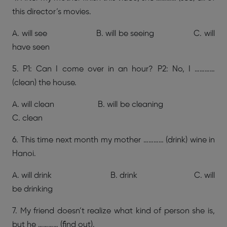
this director’s movies.
A. will see B. will be seeing C. will
have seen
5. P1: Can I come over in an hour? P2: No, I …………
(clean) the house.
A. will clean B. will be cleaning
C. clean
6. This time next month my mother ………… (drink) wine in
Hanoi.
A. will drink B. drink C. will
be drinking
7. My friend doesn’t realize what kind of person she is,
but he ………… (find out).