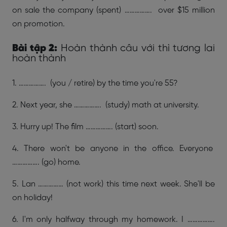
on sale the company (spent) ……………. over $15 million
on promotion.
Bài tập 2:
Hoàn thành câu với thì tương lai
hoàn thành
1. ……………. (you / retire) by the time you're 55?
2. Next year, she ……………. (study) math at university.
3. Hurry up! The film ……………. (start) soon.
4. There won't be anyone in the office. Everyone
……………. (go) home.
5. Lan …………… (not work) this time next week. She'll be
on holiday!
6. I'm only halfway through my homework. I …………….