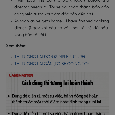
I will have finished the work report before the
director needs it. (Tôi sẽ đã hoàn thành báo cáo
công việc trước khi giám đốc cần đến nó.)
As soon as he gets home, I'll have finished cooking
dinner. (Ngay khi cậu ta về nhà, tôi sẽ đã nấu
xong bữa tối rồi.)
Xem thêm:
THÌ TƯƠNG LAI ĐƠN (SIMPLE FUTURE)
THÌ TƯƠNG LAI GẦN (TO BE GOING TO)