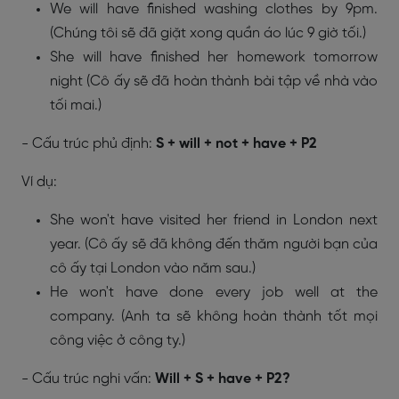
We will have finished washing clothes by 9pm.
(Chúng tôi sẽ đã giặt xong quần áo lúc 9 giờ tối.)
She will have finished her homework tomorrow
night (Cô ấy sẽ đã hoàn thành bài tập về nhà vào
tối mai.)
- Cấu trúc phủ định:
S + will + not + have + P2
Ví dụ:
She won't have visited her friend in London next
year. (Cô ấy sẽ đã không đến thăm người bạn của
cô ấy tại London vào năm sau.)
He won't have done every job well at the
company. (Anh ta sẽ không hoàn thành tốt mọi
công việc ở công ty.)
- Cấu trúc nghi vấn:
Will + S + have + P2?