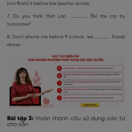
(not finish) it before the teacher arrives.
7. Do you think that Lan ……………. (fix) the car by
tomorrow?
8. Don't phone me before 9 o'clock, we ……………. (have)
dinner.
Bài tập 3:
Hoàn thành câu sử dụng các từ
cho sẵn