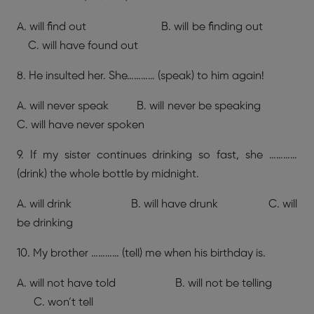
A. will find out B. will be finding out
C. will have found out
8. He insulted her. She………… (speak) to him again!
A. will never speak B. will never be speaking
C. will have never spoken
9. If my sister continues drinking so fast, she …………
(drink) the whole bottle by midnight.
A. will drink B. will have drunk C. will
be drinking
10. My brother ………… (tell) me when his birthday is.
A. will not have told B. will not be telling
C. won’t tell