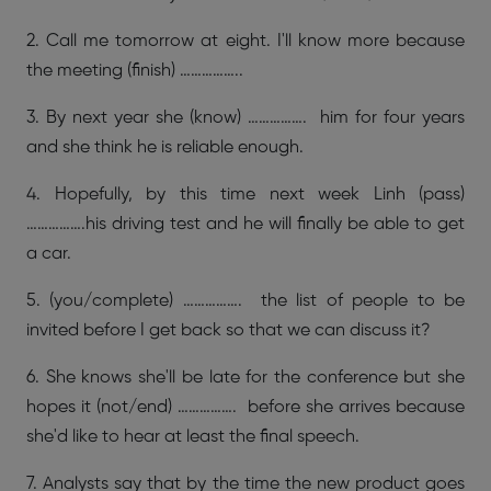
2. Call me tomorrow at eight. I'll know more because
the meeting (finish) ……………..
3. By next year she (know) ……………. him for four years
and she think he is reliable enough.
4. Hopefully, by this time next week Linh (pass)
…………….his driving test and he will finally be able to get
a car.
5. (you/complete) ……………. the list of people to be
invited before I get back so that we can discuss it?
6. She knows she'll be late for the conference but she
hopes it (not/end) ……………. before she arrives because
she'd like to hear at least the final speech.
7. Analysts say that by the time the new product goes