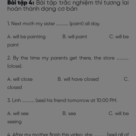
Bài tập 4:
Bài tập trắc nghiệm thì tương lai
hoàn thành dạng cơ bản
1. Next moth my sister ………… (paint) all day.
A. will be painting B. will paint C. will be
paint
2. By the time my parents get there, the store …………
(close).
A. will close B. will have closed C.
closed
3. Linh ………… (see) his friend tomorrow at 10:00 PM.
A. will see B. see C. will be
seeing
4. After my mother finish this video, she ………… (see) all of