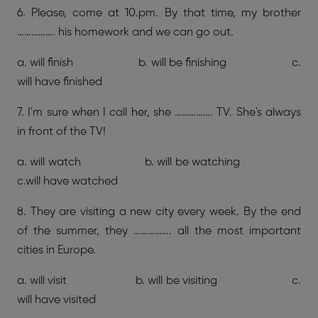
6. Please, come at 10.pm. By that time, my brother
……………. his homework and we can go out.
a. will finish b. will be finishing c.
will have finished
7. I'm sure when I call her, she ……………. TV. She's always
in front of the TV!
a. will watch b. will be watching
c.will have watched
8. They are visiting a new city every week. By the end
of the summer, they ……………. all the most important
cities in Europe.
a. will visit b. will be visiting c.
will have visited