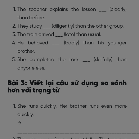
The teacher explains the lesson ___ (clearly)
than before.
They study ___ (diligently) than the other group.
The train arrived ___ (late) than usual.
He behaved ___ (badly) than his younger
brother.
She completed the task ___ (skillfully) than
anyone else.
Bài 3: Viết lại câu sử dụng so sánh
hơn với trạng từ
She runs quickly. Her brother runs even more
quickly.
→
_________________________________________________