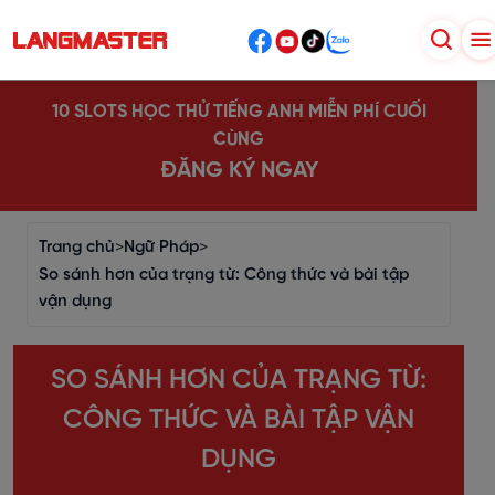
10 SLOTS HỌC THỬ TIẾNG ANH MIỄN PHÍ CUỐI
CÙNG
ĐĂNG KÝ NGAY
Trang chủ
>
Ngữ Pháp
>
So sánh hơn của trạng từ: Công thức và bài tập
vận dụng
SO SÁNH HƠN CỦA TRẠNG TỪ:
CÔNG THỨC VÀ BÀI TẬP VẬN
DỤNG