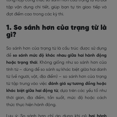
tổng hợp công thức so sánh hơn của trạng từ và bài
tập vận dụng chi tiết, giúp bạn tự tin giao tiếp và
đạt điểm cao trong các kỳ thi.
1. So sánh hơn của trạng từ là
gì?
So sánh hơn của trạng từ là cấu trúc được sử dụng
để
so sánh mức độ khác nhau giữa hai hành động
hoặc trạng thái
. Không giống như so sánh hơn của
tính từ – dùng để so sánh sự khác biệt giữa hai danh
từ (về người, vật, địa điểm) – so sánh hơn của trạng
từ tập trung vào việc
đánh giá sự tương đồng hoặc
khác biệt giữa hai động từ
, dựa trên các yếu tố như
thời gian, địa điểm, tần suất, mức độ hoặc cách
thức thực hiện hành động.
Lưu ý:
So sánh hơn chỉ áp dụng khi có
hai hành