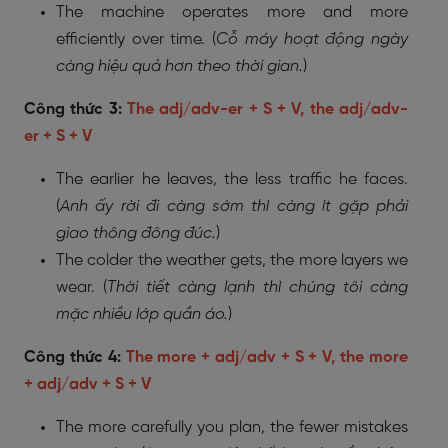
The machine operates more and more
efficiently over time. (
Cỗ máy hoạt động ngày
càng hiệu quả hơn theo thời gian.
)
Công thức 3:
The adj/adv-er + S + V, the adj/adv-
er + S + V
The earlier he leaves, the less traffic he faces.
(
Anh ấy rời đi càng sớm thì càng ít gặp phải
giao thông đông đúc.
)
The colder the weather gets, the more layers we
wear. (
Thời tiết càng lạnh thì chúng tôi càng
mặc nhiều lớp quần áo.
)
Công thức 4:
The more + adj/adv + S + V, the more
+ adj/adv + S + V
The more carefully you plan, the fewer mistakes