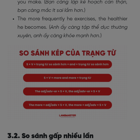
you make. (
Bạn càng lập kế hoạch cẩn thận,
bạn càng mắc ít sai lầm hơn.
)
The more frequently he exercises, the healthier
he becomes. (
Anh ấy càng tập thể dục thường
xuyên, anh ấy càng khỏe mạnh hơn.
)
3.2. So sánh gấp nhiều lần