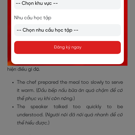
They do not practice carefully enough to win
the championship. (
Họ không tập luyện đủ cẩn
Nhu cầu học tập
thận để giành chức vô địch.
)
The child did not run fast enough to catch the
ball. (
Đứa trẻ không chạy đủ nhanh để bắt được
Đăng ký ngay
quả bóng.
)
Sử dụng “too … to”:
Dùng để chỉ sự quá mức để thực
hiện điều gì đó.
The chef prepared the meal too slowly to serve
it warm. (
Đầu bếp nấu bữa ăn quá chậm để có
thể phục vụ khi còn nóng.
)
The speaker talked too quickly to be
understood. (
Người nói đã nói quá nhanh để có
thể hiểu được.
)