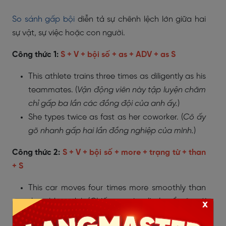
So sánh gấp bội
diễn tả sự chênh lệch lớn giữa hai
sự vật, sự việc hoặc con người.
Công thức 1:
S + V + bội số + as + ADV + as S
This athlete trains three times as diligently as his
teammates. (
Vận động viên này tập luyện chăm
chỉ gấp ba lần các đồng đội của anh ấy.
)
She types twice as fast as her coworker. (
Cô ấy
gõ nhanh gấp hai lần đồng nghiệp của mình.
)
Công thức 2:
S + V + bội số + more + trạng từ + than
+ S
This car moves four times more smoothly than
the old model. (
Chiếc xe này di chuyển êm ái
x
gấp bốn lần so với mẫu cũ.
)