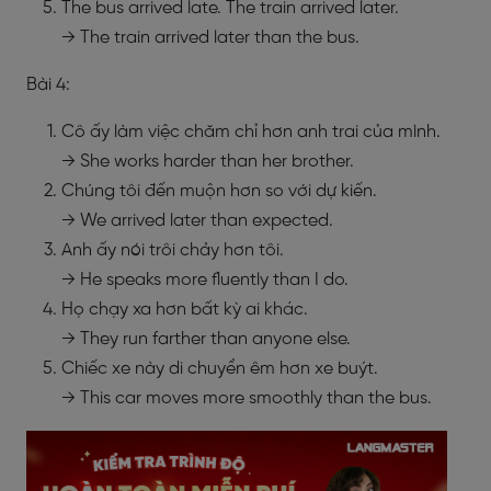
The bus arrived late. The train arrived later.
→ The train arrived later than the bus.
Bài 4:
Cô ấy làm việc chăm chỉ hơn anh trai của mình.
→ She works harder than her brother.
Chúng tôi đến muộn hơn so với dự kiến.
→ We arrived later than expected.
Anh ấy nói trôi chảy hơn tôi.
→ He speaks more fluently than I do.
Họ chạy xa hơn bất kỳ ai khác.
→ They run farther than anyone else.
Chiếc xe này di chuyển êm hơn xe buýt.
→ This car moves more smoothly than the bus.