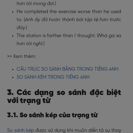
hơn tôi mong đợi.
)
He completed the exercise worse than he used
to. (
Anh ấy đã hoàn thành bài tập tệ hơn trước
đây.
)
The station is farther than I thought. (
Nhà ga xa
hơn tôi nghĩ.
)
>> Xem thêm:
CẤU TRÚC SO SÁNH BẰNG TRONG TIẾNG ANH
SO SÁNH KÉM TRONG TIẾNG ANH
3. Các dạng so sánh đặc biệt
với trạng từ
3.1. So sánh kép của trạng từ
So sánh kép
được sử dụng khi muốn diễn tả sự thay