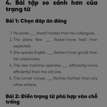
4. Bài tập so sánh hơn của
trạng từ
Bài 1: Chọn đáp án đúng
He works ___ (hard/harder) than his colleagues.
The plane flew ___ (faster/more fast) than
expected.
She speaks English ___ (better/more good) than
her classmates.
The new machine operates ___ (efficiently/more
efficiently) than the old one.
This runner moves ___ (farther/further) than any
other athlete.
Bài 2: Điền trạng từ phù hợp vào chỗ
trống