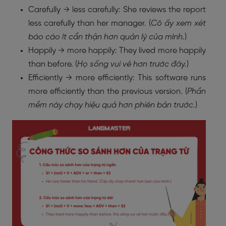
Carefully → less carefully: She reviews the report
less carefully than her manager. (
Cô ấy xem xét
báo cáo ít cẩn thận hơn quản lý của mình.
)
Happily → more happily: They lived more happily
than before. (
Họ sống vui vẻ hơn trước đây.
)
Efficiently → more efficiently: This software runs
more efficiently than the previous version. (
Phần
mềm này chạy hiệu quả hơn phiên bản trước.
)