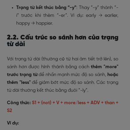
Trạng từ kết thúc bằng “-y”
: Thay “-y” thành “-
i” trước khi thêm “-er”. Ví dụ: early → earlier,
happy → happier.
2.2. Cấu trúc so sánh hơn của trạng
từ dài
Với trạng từ dài (thường có từ hai âm tiết trở lên), so
sánh hơn được hình thành bằng cách
thêm "more"
trước trạng từ
để nhấn mạnh mức độ so sánh,
hoặc
thêm "less"
để giảm bớt mức độ so sánh. Các trạng
từ dài thường kết thúc bằng đuôi “-ly”.
Công thức:
S1 + (not) + V + more/less + ADV + than +
S2
Ví dụ: