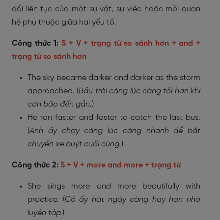
đổi liên tục của một sự vật, sự việc hoặc mối quan
hệ phụ thuộc giữa hai yếu tố.
Công thức 1:
S + V + trạng từ so sánh hơn + and +
trạng từ so sánh hơn
The sky became darker and darker as the storm
approached. (
Bầu trời càng lúc càng tối hơn khi
cơn bão đến gần.
)
He ran faster and faster to catch the last bus.
(
Anh ấy chạy càng lúc càng nhanh để bắt
chuyến xe buýt cuối cùng.
)
Công thức 2:
S + V + more and more + trạng từ
She sings more and more beautifully with
practice. (
Cô ấy hát ngày càng hay hơn nhờ
luyện tập.
)