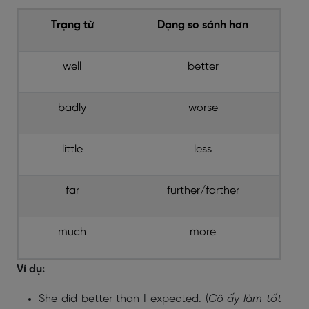
Trạng từ
Dạng so sánh hơn
well
better
badly
worse
little
less
far
further/farther
much
more
Ví dụ:
She did better than I expected. (
Cô ấy làm tốt