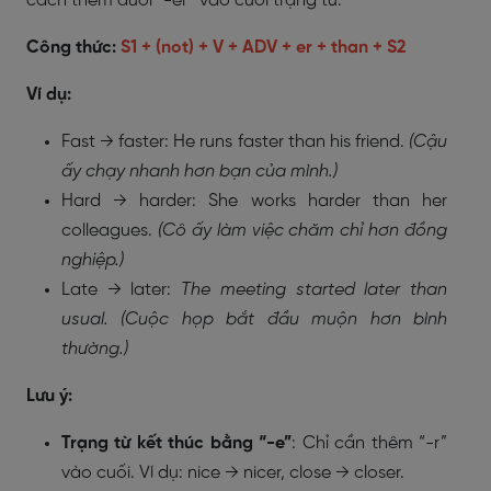
cách thêm đuôi “-er” vào cuối trạng từ.
Công thức:
S1 + (not) + V + ADV + er + than + S2
Ví dụ:
Fast → faster: He runs faster than his friend.
(Cậu
ấy chạy nhanh hơn bạn của mình.)
Hard → harder: She works harder than her
colleagues.
(Cô ấy làm việc chăm chỉ hơn đồng
nghiệp.)
Late → later:
The meeting started later than
usual. (Cuộc họp bắt đầu muộn hơn bình
thường.)
Lưu ý:
Trạng từ kết thúc bằng “-e”
: Chỉ cần thêm “-r”
vào cuối. Ví dụ: nice → nicer, close → closer.