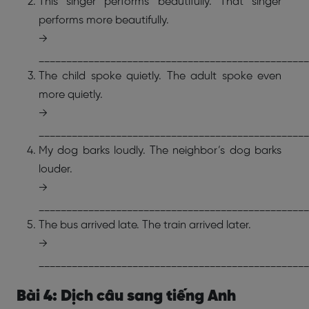
This singer performs beautifully. That singer
performs more beautifully.
→
_________________________________________________
The child spoke quietly. The adult spoke even
more quietly.
→
_________________________________________________
My dog barks loudly. The neighbor’s dog barks
louder.
→
_________________________________________________
The bus arrived late. The train arrived later.
→
_________________________________________________
Bài 4: Dịch câu sang tiếng Anh