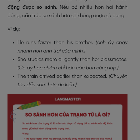
động được so sánh
. Nếu có nhiều hơn hai hành
động, cấu trúc so sánh hơn sẽ không được sử dụng.
Ví dụ:
He runs faster than his brother.
(Anh ấy chạy
nhanh hơn anh trai của mình.)
She studies more diligently than her classmates.
(Cô ấy học chăm chỉ hơn các bạn cùng lớp.)
The train arrived earlier than expected.
(Chuyến
tàu đến sớm hơn dự kiến.)