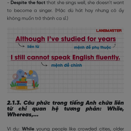
-
Despite the fact
that she sings well, she doesn’t want
to become a singer. (
Mặc dù hát hay nhưng cô ấy
không muốn trở thành ca sĩ.)
2.1.3. Câu phức trong tiếng Anh chứa liên
từ chỉ quan hệ tương phản: While,
Whereas,...
Ví dụ:
While
young people like crowded cities, older