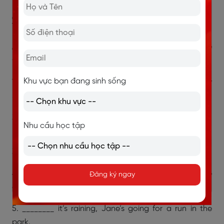
3.1. Bài tập
Bài tập 1: Điền từ thích hợp vào chỗ trống để hoàn
thành câu.
Khu vực bạn đang sinh sống
1. I’m going to the library _______ I need to borrow
some books.
2. Jamie will have finished the essay ____ the time you
Nhu cầu học tập
receive the letter.
3. I made pancakes _________ I got home.
4. Brandley knows that there will be trouble _____ he
Đăng ký ngay
doesn’t complete the paperwork.
5. ________ it’s raining, Jane’s going for a run in the
park.