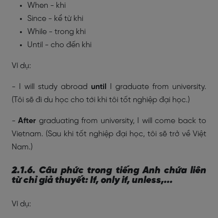
When - khi
Since - kể từ khi
While - trong khi
Until - cho đến khi
Ví dụ:
- I will study abroad
until
I graduate from university.
(
Tôi sẽ đi du học cho tới khi tôi tốt nghiệp đại học.)
-
After
graduating from university, I will come back to
Vietnam. (
Sau khi tốt nghiệp đại học, tôi sẽ trở về Việt
Nam.)
2.1.6. Câu phức trong tiếng Anh chứa liên
từ chỉ giả thuyết: If, only if, unless,...
Ví dụ: