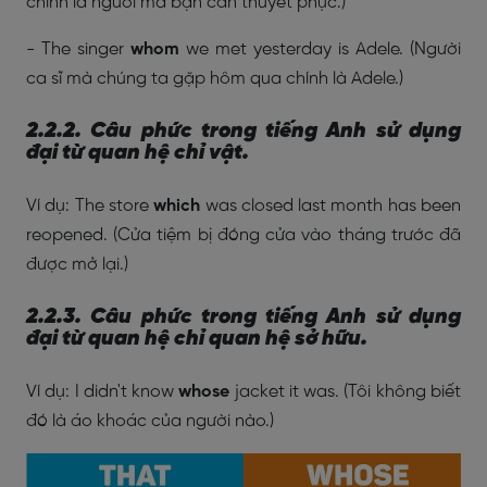
chính là người mà bạn cần thuyết phục.)
- The singer
whom
we met yesterday is Adele. (
Người
ca sĩ mà chúng ta gặp hôm qua chính là Adele.)
2.2.2. Câu phức trong tiếng Anh sử dụng
đại từ quan hệ chỉ vật.
Ví dụ:
The store
which
was closed last month has been
reopened. (
Cửa tiệm bị đóng cửa vào tháng trước đã
được mở lại.)
2.2.3. Câu phức trong tiếng Anh sử dụng
đại từ quan hệ chỉ quan hệ sở hữu.
Ví dụ:
I didn't know
whose
jacket it was. (
Tôi không biết
đó là áo khoác của người nào.)