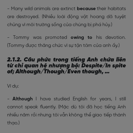
- Many wild animals are extinct
because
their habitats
are destroyed. (
Nhiều loài động vật hoang dã tuyệt
chủng vì môi trường sống của chúng bị phá hủy.)
- Tommy was promoted
owing to
his devotion.
(
Tommy được thăng chức vì sự tận tâm của anh ấy.)
2.1.2. Câu phức trong tiếng Anh chứa liên
từ chỉ quan hệ nhượng bộ: Despite/In spite
of; Although/Though/Even though, …
Ví dụ:
-
Although
I have studied English for years, I still
cannot speak fluently. (
Mặc dù tôi đã học tiếng Anh
nhiều năm rồi nhưng tôi vẫn không thể giao tiếp thành
thạo.)