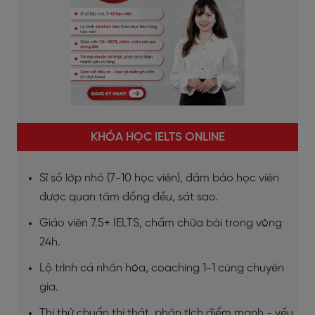
KHÓA HỌC IELTS ONLINE
Sĩ số lớp nhỏ (7-10 học viên), đảm bảo học viên
được quan tâm đồng đều, sát sao.
Giáo viên 7.5+ IELTS, chấm chữa bài trong vòng
24h.
Lộ trình cá nhân hóa, coaching 1-1 cùng chuyên
gia.
Thi thử chuẩn thi thật, phân tích điểm mạnh - yếu