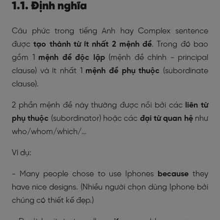
1.1. Định nghĩa
Câu phức trong tiếng Anh hay Complex sentence
được
tạo thành từ ít nhất 2 mệnh đề
. Trong đó bao
gồm 1
mệnh đề độc lập
(mệnh đề chính - principal
clause) và ít nhất 1
mệnh đề phụ thuộc
(subordinate
clause).
2 phần mệnh đề này thường được nối bởi các
liên từ
phụ thuộc
(subordinator) hoặc các
đại từ quan hệ
như
who/whom/which/…
Ví dụ:
- Many people chose to use Iphones
because
they
have nice designs. (
Nhiều người chọn dùng Iphone bởi
chúng có thiết kế đẹp.)