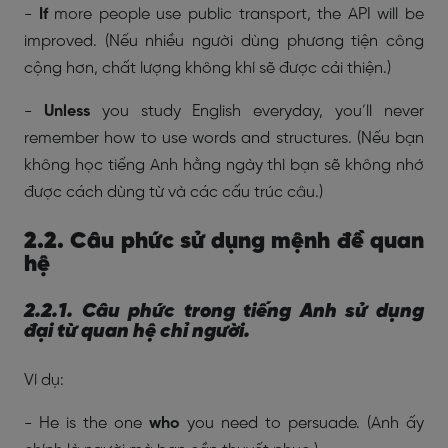
-
If
more people use public transport, the API will be
improved. (
Nếu nhiều người dùng phương tiện công
cộng hơn, chất lượng không khí sẽ được cải thiện.)
-
Unless
you study English everyday, you’ll never
remember how to use words and structures. (
Nếu bạn
không học tiếng Anh hằng ngày thì bạn sẽ không nhớ
được cách dùng từ và các cấu trúc câu.)
2.2. Câu phức sử dụng mệnh đề quan
hệ
2.2.1. Câu phức trong tiếng Anh sử dụng
đại từ quan hệ chỉ người.
Ví dụ:
- He is the one
who
you need to persuade. (
Anh ấy