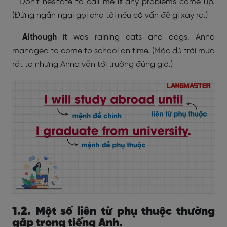
- Don’t hesitate to call me
if
any problems come up.
(
Đừng ngần ngại gọi cho tôi nếu có vấn đề gì xảy ra.)
-
Although
it was raining cats and dogs, Anna
managed to come to school on time. (Mặc dù trời mưa
rất to nhưng Anna vẫn tới trường đúng giờ.)
1.2. Một số liên từ phụ thuộc thường
gặp trong tiếng Anh.