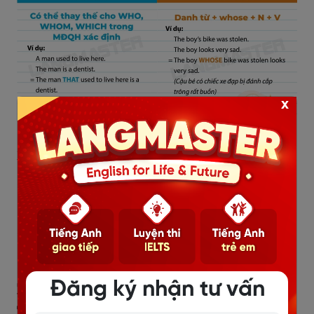
x
Xem thêm:
=>
CẤU TRÚC, CÁCH DÙNG, BÀI TẬP THÌ QUÁ KHỨ
HOÀN THÀNH
=>
CÁCH DÙNG CHI TIẾT CẤU TRÚC ENCOURAGE VÀ
BÀI TẬP
Đăng ký nhận tư vấn
3. Bài tập về câu phức trong
tiếng Anh.