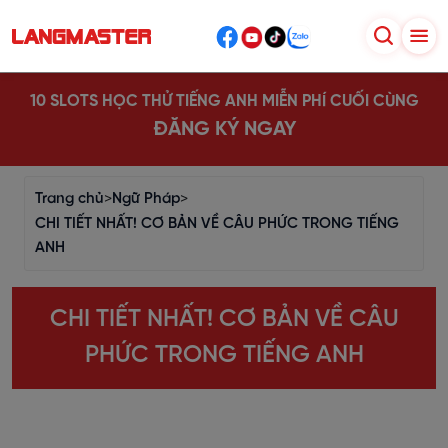
10 SLOTS HỌC THỬ TIẾNG ANH MIỄN PHÍ CUỐI CÙNG
ĐĂNG KÝ NGAY
Trang chủ
>
Ngữ Pháp
>
CHI TIẾT NHẤT! CƠ BẢN VỀ CÂU PHỨC TRONG TIẾNG
ANH
CHI TIẾT NHẤT! CƠ BẢN VỀ CÂU
PHỨC TRONG TIẾNG ANH