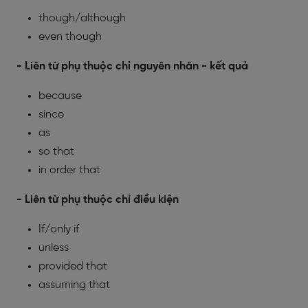
though/although
even though
- Liên từ phụ thuộc chỉ nguyên nhân - kết quả
because
since
as
so that
in order that
- Liên từ phụ thuộc chỉ điều kiện
If/only if
unless
provided that
assuming that