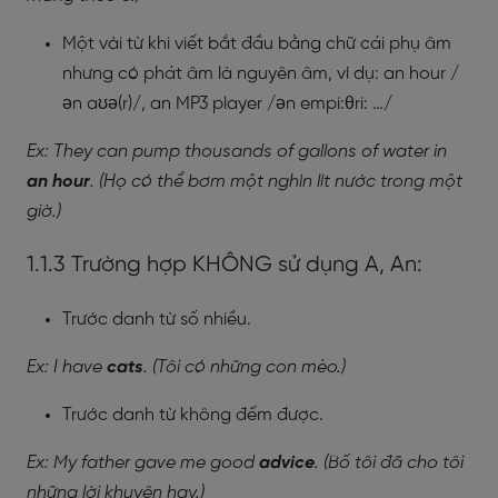
Một vài từ khi viết bắt đầu bằng chữ cái phụ âm
nhưng có phát âm là nguyên âm, ví dụ: an hour /
ən aʊə(r)/, an MP3 player /ən empi:θri: …/
Ex: They can pump thousands of gallons of water in
an hour
. (Họ có thể bơm một nghìn lít nước trong một
giờ.)
1.1.3 Trường hợp KHÔNG sử dụng A, An:
Trước danh từ số nhiều.
Ex: I have
cats
. (Tôi có những con mèo.)
Trước danh từ không đếm được.
Ex: My father gave me good
advice
. (Bố tôi đã cho tôi
những lời khuyên hay.)