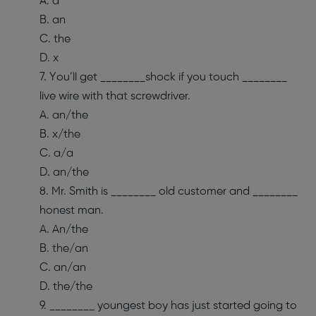
A. a
B. an
C. the
D. x
7. You’ll get ________shock if you touch ________
live wire with that screwdriver.
A. an/the
B. x/the
C. a/a
D. an/the
8. Mr. Smith is ________ old customer and ________
honest man.
A. An/the
B. the/an
C. an/an
D. the/the
9. ________ youngest boy has just started going to