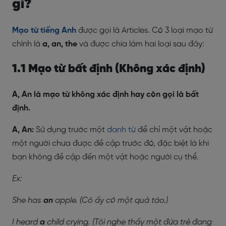
gì?
Mạo từ tiếng Anh
được gọi là Articles. Có 3 loại mạo từ
chính là
a, an, the
và được chia làm hai loại sau đây:
1.1 Mạo từ bất định (Không xác định
)
A, An là mạo từ không xác định hay còn gọi là bất
định.
A, An:
Sử dụng trước một
danh từ
để chỉ một vật hoặc
một người chưa được đề cập trước đó, đặc biệt là khi
bạn không đề cập đến một vật hoặc người cụ thể.
Ex:
She has
an
apple. (Cô ấy có một quả táo.)
I heard
a
child crying. (Tôi nghe thấy một đứa trẻ đang