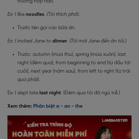
trường hợp nào.
Ex: I like
noodles
. (Tôi thích phở).
Trước tên gọi các bữa ăn.
Ex: I invited Jane to
dinner
. (Tôi mời Jane đến ăn tối.)
Trước: autumn (mùa thu), spring (mùa xuân), last
night (đêm qua), from beginning to end (từ đầu tới
cuối), next year (năm sau), from left to right (từ trái
qua phải).
Ex: I slept late
last night
. (Đêm qua tôi đã ngủ trễ.)
Xem thêm:
Phân biệt a - an - the