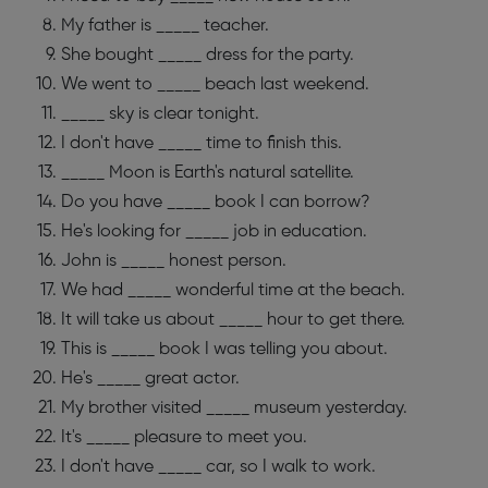
My father is _____ teacher.
She bought _____ dress for the party.
We went to _____ beach last weekend.
_____ sky is clear tonight.
I don't have _____ time to finish this.
_____ Moon is Earth's natural satellite.
Do you have _____ book I can borrow?
He's looking for _____ job in education.
John is _____ honest person.
We had _____ wonderful time at the beach.
It will take us about _____ hour to get there.
This is _____ book I was telling you about.
He's _____ great actor.
My brother visited _____ museum yesterday.
It's _____ pleasure to meet you.
I don't have _____ car, so I walk to work.