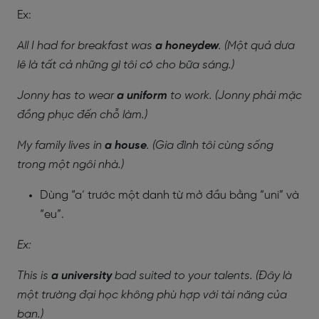
Ex:
All I had for breakfast was
a honeydew
. (Một quả dưa
lê là tất cả những gì tôi có cho bữa sáng.)
Jonny has to wear
a uniform
to work. (Jonny phải mặc
đồng phục đến chỗ làm.)
My family lives in
a house
. (Gia đình tôi cùng sống
trong một ngôi nhà.)
Dùng “a’ trước một danh từ mở đầu bằng “uni” và
“eu”.
Ex:
This is
a university
bad suited to your talents. (Đây là
một trường đại học không phù hợp với tài năng của
bạn.)