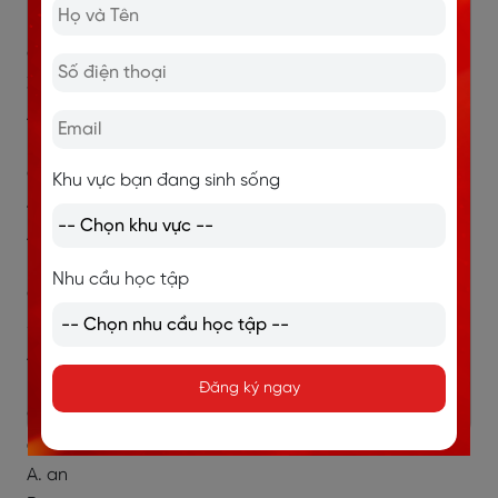
B. an / a
C. the / a
3. I saw _____ beautiful flower in the garden.
A. a
B. an
C. the
Khu vực bạn đang sinh sống
4. He is studying to become _____ hero.
A. a
B. an
Nhu cầu học tập
C. the
5. We visited _____ Louvre museum in Paris.
A. a
B. an
Đăng ký ngay
C. the
6. Do you have _____ car?
A. an