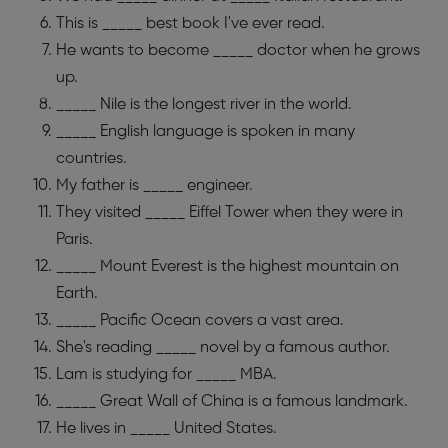
This is _____ best book I've ever read.
He wants to become _____ doctor when he grows
up.
_____ Nile is the longest river in the world.
_____ English language is spoken in many
countries.
My father is _____ engineer.
They visited _____ Eiffel Tower when they were in
Paris.
_____ Mount Everest is the highest mountain on
Earth.
_____ Pacific Ocean covers a vast area.
She's reading _____ novel by a famous author.
Lam is studying for _____ MBA.
_____ Great Wall of China is a famous landmark.
He lives in _____ United States.