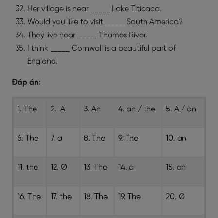
Her village is near _____ Lake Titicaca.
Would you like to visit _____ South America?
They live near _____ Thames River.
I think _____ Cornwall is a beautiful part of
England.
Đáp án:
1. The
2. A
3. An
4. an / the
5. A / an
6. The
7. a
8. The
9. The
10. an
11. the
12. Ø
13. The
14. a
15. an
16. The
17. the
18. The
19. The
20. Ø