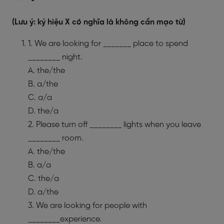
(Lưu ý: ký hiệu X có nghĩa là không cần mạo từ)
1. We are looking for _______ place to spend
________ night.
A. the/the
B. a/the
C. a/a
D. the/a
2. Please turn off ________ lights when you leave
________ room.
A. the/the
B. a/a
C. the/a
D. a/the
3. We are looking for people with
________experience.