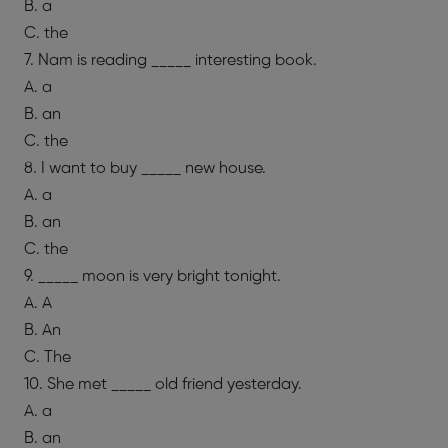
B. a
C. the
7. Nam is reading _____ interesting book.
A. a
B. an
C. the
8. I want to buy _____ new house.
A. a
B. an
C. the
9. _____ moon is very bright tonight.
A. A
B. An
C. The
10. She met _____ old friend yesterday.
A. a
B. an