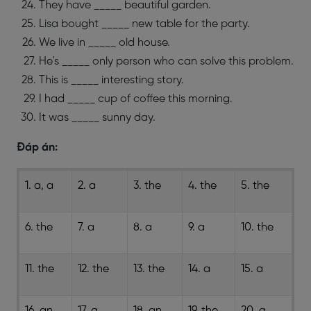
They have _____ beautiful garden.
Lisa bought _____ new table for the party.
We live in _____ old house.
He's _____ only person who can solve this problem.
This is _____ interesting story.
I had _____ cup of coffee this morning.
It was _____ sunny day.
Đáp án:
1. a, a
2. a
3. the
4. the
5. the
6. the
7. a
8. a
9. a
10. the
11. the
12. the
13. the
14. a
15. a
16. an
17. a
18. an
19. the
20. a