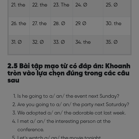
21. the
22. the
23. The
24. Ø
25. Ø
26. the
27. the
28. Ø
29. Ø
30. the
31. Ø
32. Ø
33. Ø
34. the
35. Ø
2.5 Bài tập mạo từ có đáp án: Khoanh
tròn vào lựa chọn đúng trong các câu
sau
Is he going to a/ an/ the event next Sunday?
Are you going to a/ an/ the party next Saturday?
We adopted a/ an/ the adorable cat last week.
I met a/ an/ the interesting person at the
conference.
Let’s watch a/ an/ the movie tonight.