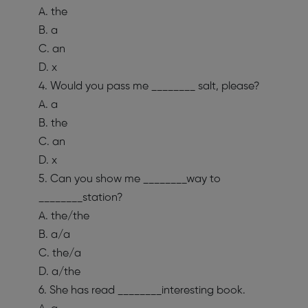
A. the
B. a
C. an
D. x
4. Would you pass me ________ salt, please?
A. a
B. the
C. an
D. x
5. Can you show me ________way to
________station?
A. the/the
B. a/a
C. the/a
D. a/the
6. She has read ________interesting book.