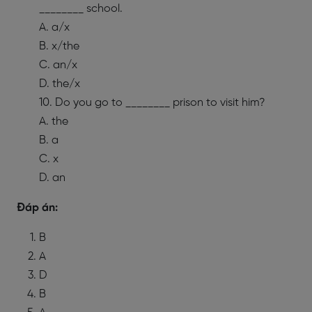
________ school.
A. a/x
B. x/the
C. an/x
D. the/x
10. Do you go to ________ prison to visit him?
A. the
B. a
C. x
D. an
Đáp án:
B
A
D
B