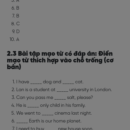
A
B
B
C
D
A
2.3 Bài tập mạo từ có đáp án: Điền
mạo từ thích hợp vào chỗ trống (cơ
bản)
I have _____ dog and _____ cat.
Lan is a student at _____ university in London.
Can you pass me _____ salt, please?
He is _____ only child in his family.
We went to _____ cinema last night.
_____ Earth is our home planet.
I need to buy _____ new house soon.