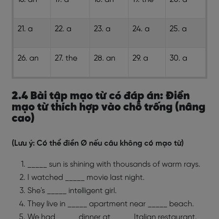
21. a
22. a
23. a
24. a
25. a
26. an
27. the
28. an
29. a
30. a
2.4 Bài tập mạo từ có đáp án: Điền
mạo từ thích hợp vào chỗ trống (nâng
cao)
(Lưu ý: Có thể điền Ø nếu câu không có mạo từ)
_____ sun is shining with thousands of warm rays.
I watched _____ movie last night.
She's _____ intelligent girl.
They live in _____ apartment near _____ beach.
We had _____ dinner at _____ Italian restaurant.