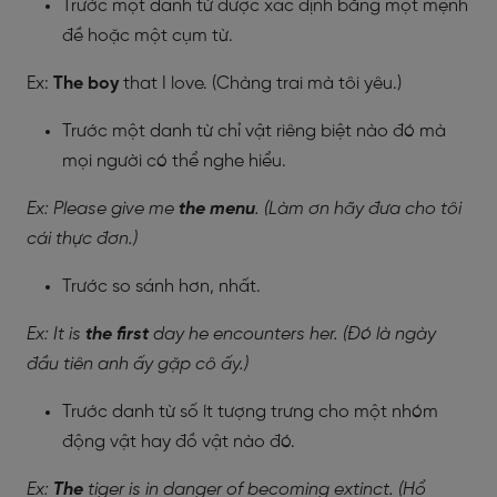
Trước một danh từ được xác định bằng một mệnh
đề hoặc một cụm từ.
Ex:
The boy
that I love. (Chàng trai mà tôi yêu.)
Trước một danh từ chỉ vật riêng biệt nào đó mà
mọi người có thể nghe hiểu.
Ex: Please give me
the menu
. (Làm ơn hãy đưa cho tôi
cái thực đơn.)
Trước so sánh hơn, nhất.
Ex: It is
the first
day he encounters her. (Đó là ngày
đầu tiên anh ấy gặp cô ấy.)
Trước danh từ số ít tượng trưng cho một nhóm
động vật hay đồ vật nào đó.
Ex:
The
tiger is in danger of becoming extinct. (Hổ