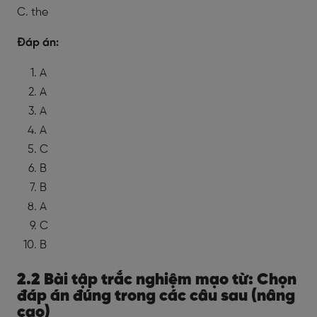
C. the
Đáp án:
A
A
A
A
C
B
B
A
C
B
2.2 Bài tập trắc nghiệm mạo từ: Chọn
đáp án đúng trong các câu sau (nâng
cao)