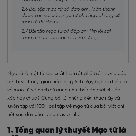
2.6 Bài tập mạo từ có đáp án: Hoàn thành
đoạn văn với các mạo từ phù hợp, không có
mạo từ thì điền x
2.7 Bài tập mạo từ có đáp án: Tìm lỗi sai
mạo từ của các câu sau và sửa lại
Mạo từ là một từ loại xuất hiện rất phổ biến trong các
đề thi và trong giao tiếp tiếng Anh. Vậy bạn đã hiểu rõ
về mạo từ và cách sử dụng như thế nào mới chuẩn
xác hay chưa? Cùng bỏ túi những kiến thức này và
luyện tập với
100+
bài tập về mạo từ
qua bài viết chi
tiết sau đây của Langmaster nhé!
1.
Tổng quan lý thuyết Mạo từ là