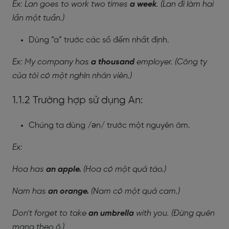
Ex: Lan goes to work two times
a week
. (Lan đi làm hai
lần một tuần.)
Dùng “a” trước các số đếm nhất định.
Ex: My company has
a thousand
employer. (Công ty
của tôi có một nghìn nhân viên.)
1.1.2 Trường hợp sử dụng An:
Chúng ta dùng /ən/ trước một nguyên âm.
Ex:
Hoa has
an apple.
(Hoa có một quả táo.)
Nam has
an orange.
(Nam có một quả cam.)
Don't forget to take
an umbrella
with you. (Đừng quên
mang theo ô.)