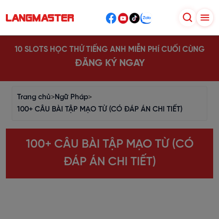
10 SLOTS HỌC THỬ TIẾNG ANH MIỄN PHÍ CUỐI CÙNG
ĐĂNG KÝ NGAY
Trang chủ
>
Ngữ Pháp
>
100+ CÂU BÀI TẬP MẠO TỪ (CÓ ĐÁP ÁN CHI TIẾT)
100+ CÂU BÀI TẬP MẠO TỪ (CÓ
ĐÁP ÁN CHI TIẾT)