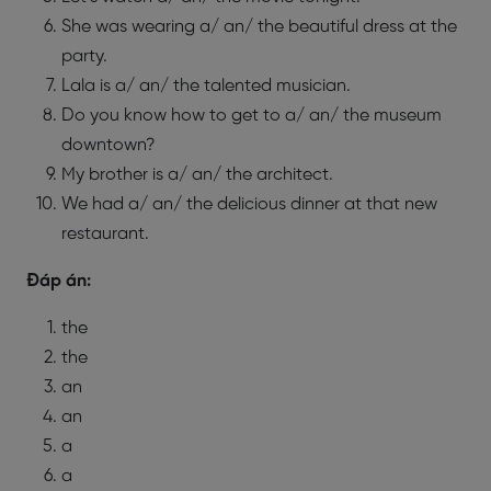
She was wearing a/ an/ the beautiful dress at the
party.
Lala is a/ an/ the talented musician.
Do you know how to get to a/ an/ the museum
downtown?
My brother is a/ an/ the architect.
We had a/ an/ the delicious dinner at that new
restaurant.
Đáp án:
the
the
an
an
a
a