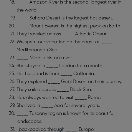
_____ Amazon River is the second-longest river in
the world.
_____ Sahara Desert is the largest hot desert.
_____ Mount Everest is the highest peak on Earth.
They traveled across _____ Atlantic Ocean.
We spent our vacation on the coast of _____
Mediterranean Sea.
_____ Nile is a historic river.
She stayed in _____ London for a month.
Her husband is from _____ California.
They explored _____ Gobi Desert on their journey.
They sailed across _____ Black Sea.
He's always wanted to visit _____ Rome.
She lived in _____ Asia for several years.
_____ Tuscany region is known for its beautiful
landscapes.
I backpacked through _____ Europe.