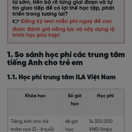
từ sớm, tiến bộ rõ từng giai đoạn và tự
tin giao tiếp để có lợi thế học tập, phát
triển trong tương lai?
👉
Đăng ký test miễn phí ngay để con
được đánh giá năng lực và xây dựng lộ
trình học phù hợp!
1. So sánh học phí các trung tâm
tiếng Anh cho trẻ em
1.1. Học phí trung tâm ILA Việt Nam
Khóa học
Số giờ
Học phí
học
Tiếng Anh cho trẻ
66 giờ
14.300.000
mầm non (3 - 6 tuổi)
học
VNĐ/khóa