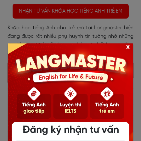
NHẬN TƯ VẤN KHÓA HỌC TIẾNG ANH TRẺ EM
Khóa học tiếng Anh cho trẻ em tại Langmaster hiện
đang được rất nhiều phụ huynh tin tưởng nhờ những
ưu điểm vượt trội về phương pháp và chất lượng giảng
x
dạy:
Đăng ký nhận tư vấn