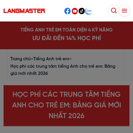
TIẾNG ANH TRẺ EM TOÀN DIỆN 4 KỸ NĂNG
ƯU ĐÃI ĐẾN 14% HỌC PHÍ
Trang chủ
>
Tiếng Anh trẻ em
>
Học phí các trung tâm tiếng Anh cho trẻ em: Bảng
giá mới nhất 2026
HỌC PHÍ CÁC TRUNG TÂM TIẾNG
ANH CHO TRẺ EM: BẢNG GIÁ MỚI
NHẤT 2026