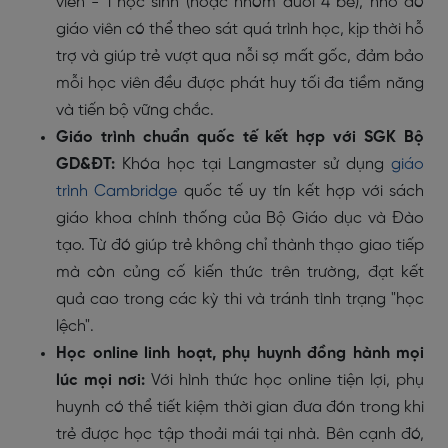
viên - 1 học sinh (hoặc nhóm dưới 4 bé), nhờ đó
giáo viên có thể theo sát quá trình học, kịp thời hỗ
trợ và giúp trẻ vượt qua nỗi sợ mất gốc, đảm bảo
mỗi học viên đều được phát huy tối đa tiềm năng
và tiến bộ vững chắc.
Giáo trình chuẩn quốc tế kết hợp với SGK Bộ
GD&ĐT:
Khóa học tại Langmaster sử dụng
giáo
trình Cambridge
quốc tế uy tín kết hợp với sách
giáo khoa chính thống của Bộ Giáo dục và Đào
tạo. Từ đó giúp trẻ không chỉ thành thạo giao tiếp
mà còn củng cố kiến thức trên trường, đạt kết
quả cao trong các kỳ thi và tránh tình trạng "học
lệch".
Học online linh hoạt, phụ huynh đồng hành mọi
lúc mọi nơi:
Với hình thức học online tiện lợi, phụ
huynh có thể tiết kiệm thời gian đưa đón trong khi
trẻ được học tập thoải mái tại nhà. Bên cạnh đó,