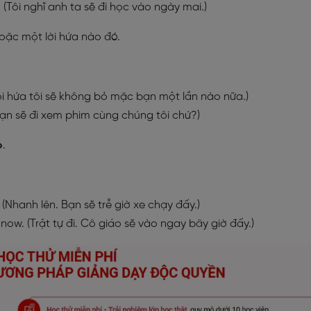
. (Tôi nghĩ anh ta sẽ đi học vào ngày mai.)
oặc một lời hứa nào đó.
Tôi hứa tôi sẽ không bỏ mặc bạn một lần nào nữa.)
(Bạn sẽ đi xem phim cùng chúng tôi chứ?)
o
.
. (Nhanh lên. Bạn sẽ trễ giờ xe chạy đấy.)
 now. (Trật tự đi. Cô giáo sẽ vào ngay bây giờ đấy.)