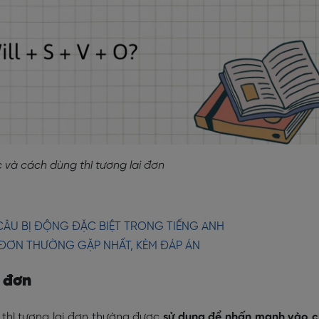
 và cách dùng thì tương lai đơn
 CÂU BỊ ĐỘNG ĐẶC BIỆT TRONG TIẾNG ANH
 ĐƠN THƯỜNG GẶP NHẤT, KÈM ĐÁP ÁN
i đơn
thì tương lai đơn thường được
sử dụng để nhấn mạnh vào 