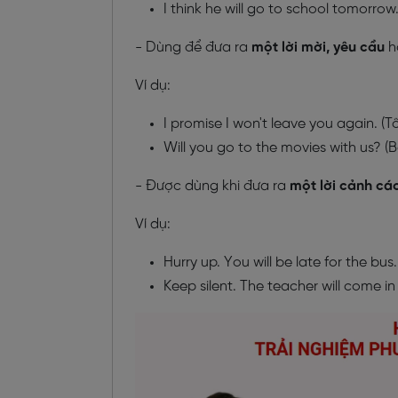
I think he will go to school tomorrow
- Dùng để đưa ra
một lời mời, yêu cầu
h
Ví dụ:
I promise I won't leave you again. (
Will you go to the movies with us? 
- Được dùng khi đưa ra
một lời cảnh cá
Ví dụ:
Hurry up. You will be late for the bus
Keep silent. The teacher will come in