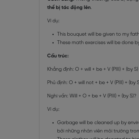
thể bị tác động lên
.
Ví dụ:
This bouquet will be given to my fat
These math exercises will be done 
Cấu trúc:
Khẳng định: O + will + be + V (PIII) + (by S)
Phủ định: O + will not + be + V (PIII) + (by S
Nghi vấn: Will + O + be + V (PIII) + (by S)?
Ví dụ:
Garbage will be cleaned up by envir
bởi những nhân viên môi trường trong