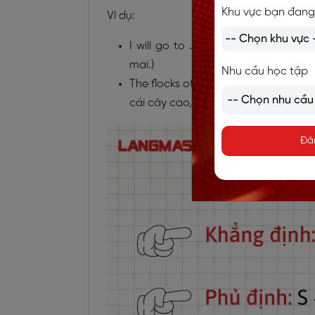
Khu vực bạn đang
Ví dụ:
I will go to Japan with my family 
mai.)
Nhu cầu học tập
The flocks of birds will come to nest 
cái cây cao, chắc chắn.)
Đă