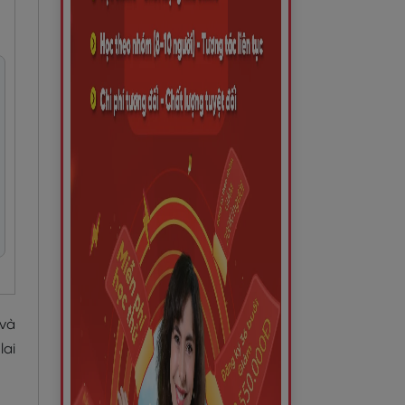
 và
lai