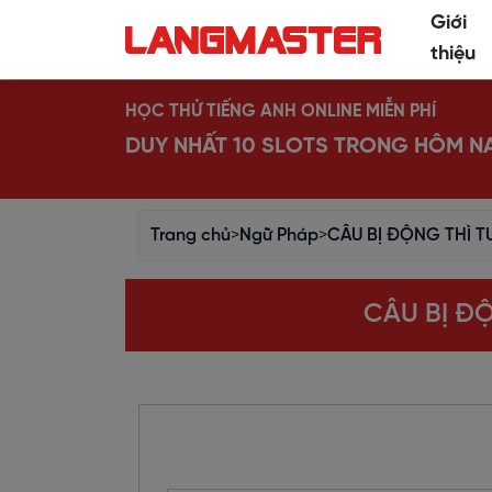
Giới
thiệu
HỌC THỬ TIẾNG ANH ONLINE MIỄN PHÍ
DUY NHẤT 10 SLOTS TRONG HÔM N
Trang chủ
>
Ngữ Pháp
>
CÂU BỊ ĐỘNG THÌ TƯ
CÂU BỊ ĐỘ