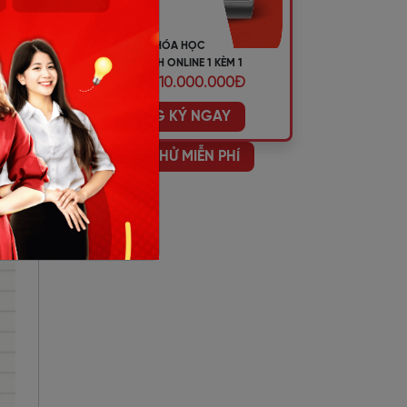
KHÓA HỌC
gày
TIẾNG ANH ONLINE 1 KÈM 1
ƯU ĐÃI 10.000.000Đ
ững
ĐĂNG KÝ NGAY
HỌC THỬ MIỄN PHÍ