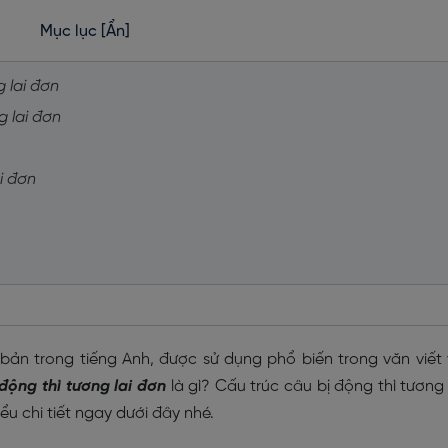
Mục lục
[Ẩn]
g lai đơn
g lai đơn
ai đơn
ơ bản trong tiếng Anh, được sử dụng phổ biến trong văn viết
 động thì tương lai đơn
là gì? Cấu trúc câu bị động thì tương 
u chi tiết ngay dưới đây nhé.