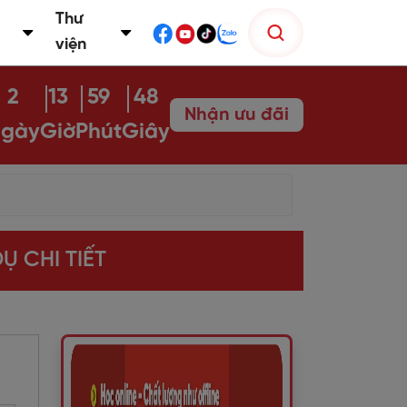
Thư
viện
2
13
59
47
Nhận ưu đãi
gày
Giờ
Phút
Giây
Ụ CHI TIẾT