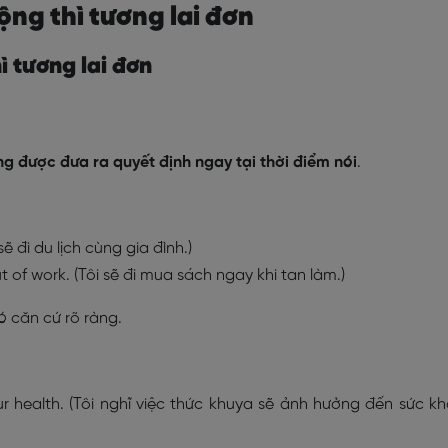
ộng thì tương lai đơn
ì tương lai đơn
g được đưa ra quyết định ngay tại thời điểm nói
.
 sẽ đi du lịch cùng gia đình.)
ut of work. (Tôi sẽ đi mua sách ngay khi tan làm.)
 căn cứ rõ ràng.
your health. (Tôi nghĩ việc thức khuya sẽ ảnh hưởng đến sức k