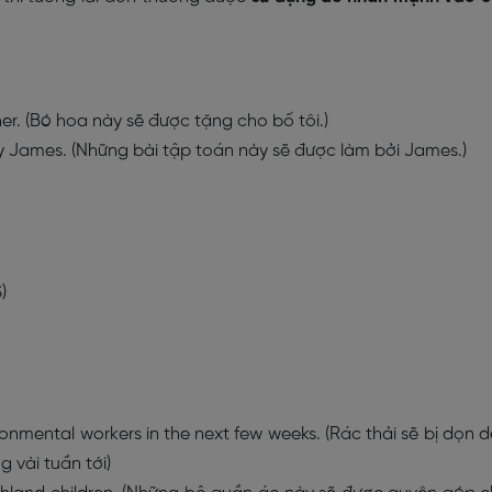
her. (Bó hoa này sẽ được tặng cho bố tôi.)
by James. (Những bài tập toán này sẽ được làm bởi James.)
)
onmental workers in the next few weeks. (Rác thải sẽ bị dọn 
 vài tuần tới)