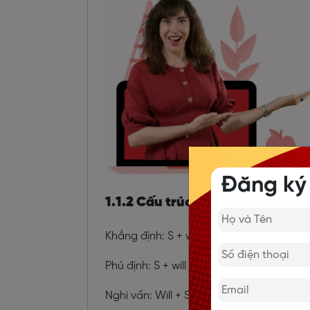
Đăng ký
1.1.2 Cấu trúc
Khẳng định: S + will + V + O
Phủ định: S + will + not + V + O
Nghi vấn: Will + S + V + O?