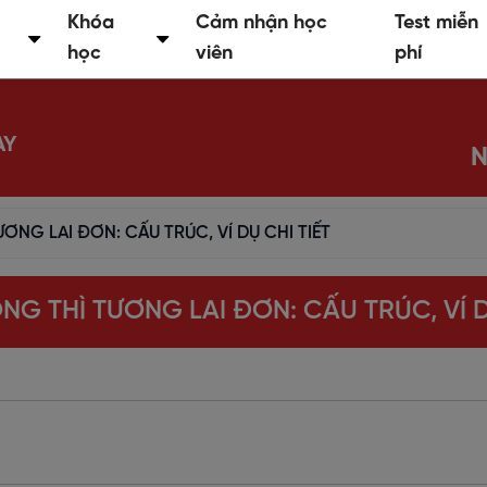
Khóa
Cảm nhận học
Test miễn
học
viên
phí
AY
N
ƠNG LAI ĐƠN: CẤU TRÚC, VÍ DỤ CHI TIẾT
NG THÌ TƯƠNG LAI ĐƠN: CẤU TRÚC, VÍ D