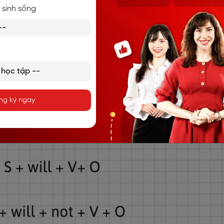
 sinh sống
tomorrow. (Tôi sẽ đi sang Nhật Bản cùng với gia đình vào n
in the tall trees, for sure. (Những đàn chim sẽ về làm tổ tại nh
ng ký ngay