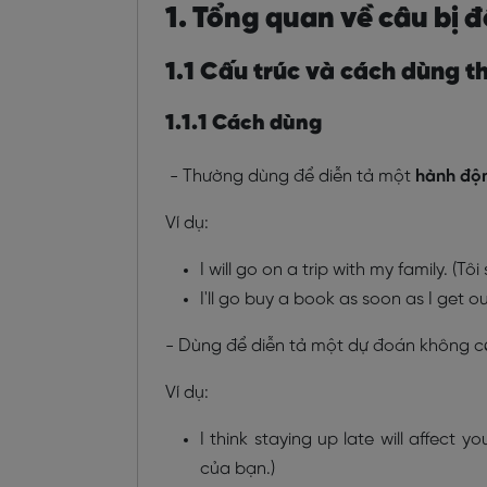
1. Tổng quan về câu bị đ
1.1 Cấu trúc và cách dùng th
1.1.1 Cách dùng
- Thường dùng để diễn tả một
hành độn
Ví dụ:
I will go on a trip with my family. (Tôi
I'll go buy a book as soon as I get o
- Dùng để diễn tả một dự đoán không có
Ví dụ:
I think staying up late will affect 
của bạn.)