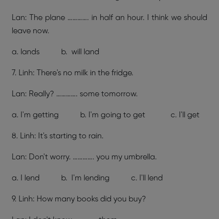
Lan: The plane …………. in half an hour. I think we should
leave now.
a. lands b. will land
7. Linh: There's no milk in the fridge.
Lan: Really? …………. some tomorrow.
a. I'm getting b. I'm going to get c. I'll get
8. Linh: It's starting to rain.
Lan: Don't worry. …………. you my umbrella.
a. I lend b. I'm lending c. I'll lend
9. Linh: How many books did you buy?