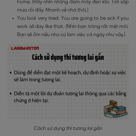
home. (Hãy nhìn những đám mây đen kìa. Trời sắp
mưa rồi đấy. Nhanh về nhà thôi.)
You look very tired. You are going to be sick if you
work all day like that. (Nhìn bạn trông rất mệt mỏi.
Bạn sẽ ốm nếu như cứ làm việc cả ngày như vậy.)
Cách sử dụng thì tương lai gần