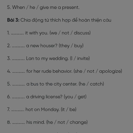
5. When / he / give me a present.
Bài 3:
Chia động từ thích hợp để hoàn thiện câu
1. …………. it with you. (we / not / discuss)
2. …………. a new houser? (they / buy)
3. …………. Lan to my wedding. (I / invite)
4.
…………. for her rude behavior. (she / not / apologize)
5. …………. a bus to the city center. (he / catch)
6. …………. a driving license? (you / get)
7. …………. hot on Monday. (it / be)
8. …………. his mind. (he / not / change)