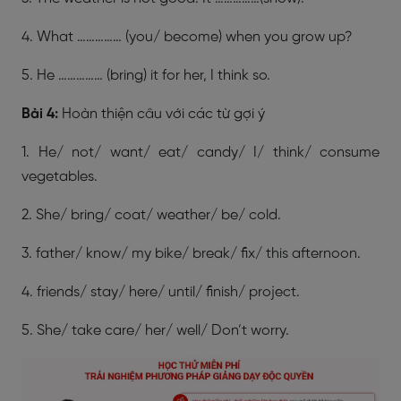
4. What …………… (you/ become) when you grow up?
5. He …………… (bring) it for her, I think so.
Bài 4:
Hoàn thiện câu với các từ gợi ý
1. He/ not/ want/ eat/ candy/ I/ think/ consume
vegetables.
2. She/ bring/ coat/ weather/ be/ cold.
3. father/ know/ my bike/ break/ fix/ this afternoon.
4. friends/ stay/ here/ until/ finish/ project.
5. She/ take care/ her/ well/ Don’t worry.