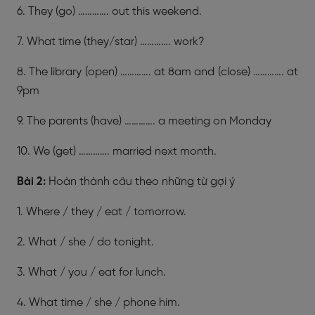
6. They (go) …………. out this weekend.
7. What time (they/star) …………. work?
8. The library (open) …………. at 8am and (close) …………. at
9pm
9. The parents (have) …………. a meeting on Monday
10. We (get) …………. married next month.
Bài 2:
Hoàn thành câu theo những từ gợi ý
1. Where / they / eat / tomorrow.
2. What / she / do tonight.
3. What / you / eat for lunch.
4. What time / she / phone him.