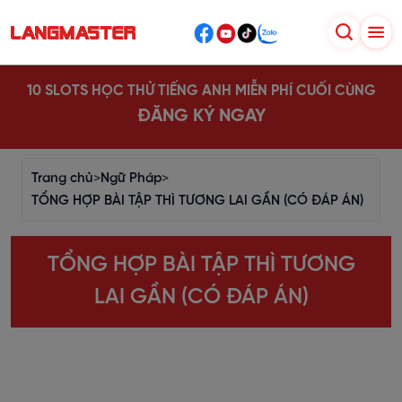
10 SLOTS HỌC THỬ TIẾNG ANH MIỄN PHÍ CUỐI CÙNG
ĐĂNG KÝ NGAY
Trang chủ
>
Ngữ Pháp
>
TỔNG HỢP BÀI TẬP THÌ TƯƠNG LAI GẦN (CÓ ĐÁP ÁN)
TỔNG HỢP BÀI TẬP THÌ TƯƠNG
LAI GẦN (CÓ ĐÁP ÁN)