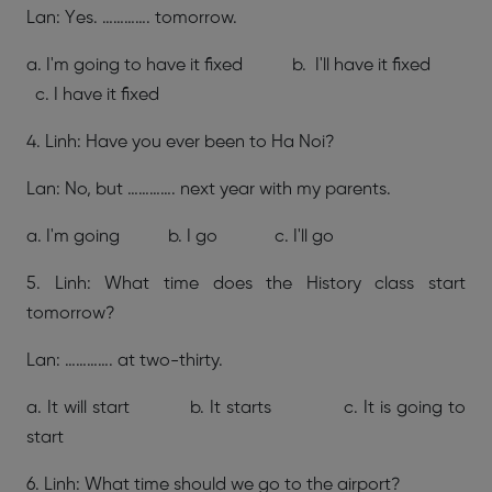
Lan: Yes. …………. tomorrow.
a. I'm going to have it fixed b. I'll have it fixed
c. I have it fixed
4. Linh: Have you ever been to Ha Noi?
Lan: No, but …………. next year with my parents.
a. I'm going b. I go c. I'll go
5. Linh: What time does the History class start
tomorrow?
Lan: …………. at two-thirty.
a. It will start b. It starts c. It is going to
start
6. Linh: What time should we go to the airport?