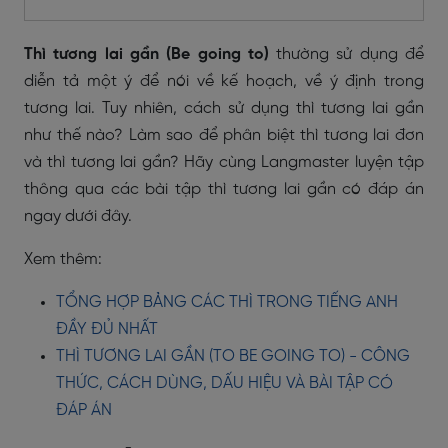
Thì tương lai gần (Be going to)
thường sử dụng để
diễn tả một ý để nói về kế hoạch, về ý định trong
tương lai. Tuy nhiên, cách sử dụng thì tương lai gần
như thế nào? Làm sao để phân biệt thì tương lai đơn
và thì tương lai gần? Hãy cùng Langmaster luyện tập
thông qua các
bài tập thì tương lai gần
có đáp án
ngay dưới đây.
Xem thêm:
TỔNG HỢP BẢNG CÁC THÌ TRONG TIẾNG ANH
ĐẦY ĐỦ NHẤT
THÌ TƯƠNG LAI GẦN (TO BE GOING TO) - CÔNG
THỨC, CÁCH DÙNG, DẤU HIỆU VÀ BÀI TẬP CÓ
ĐÁP ÁN