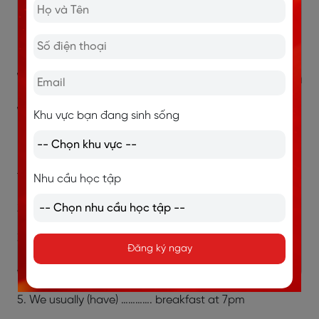
Đăng ký nhận tài liệu tiếng Anh
III. Bài tập thì tương lai gần
1. Các bài tập thì tương lai gần cơ bản
1.1 Bài tập
Khu vực bạn đang sinh sống
Bài 1:
Chia động từ thích hợp vào câu
1. She (fly) …………. by plane tomorrow.
Nhu cầu học tập
2. Hi, what time ( the train/pull out) …………. this morning?
3. ( you/travel) …………. to Hanoi tomorrow?
Đăng ký ngay
4. I (go) …………. to the cinema tonight.
5. We usually (have) …………. breakfast at 7pm