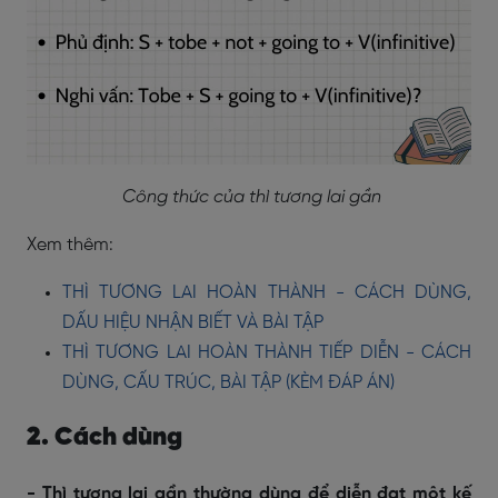
Công thức của thì tương lai gần
Xem thêm:
THÌ TƯƠNG LAI HOÀN THÀNH - CÁCH DÙNG,
DẤU HIỆU NHẬN BIẾT VÀ BÀI TẬP
THÌ TƯƠNG LAI HOÀN THÀNH TIẾP DIỄN - CÁCH
DÙNG, CẤU TRÚC, BÀI TẬP (KÈM ĐÁP ÁN)
2. Cách dùng
- Thì tương lai gần thường dùng để diễn đạt một kế