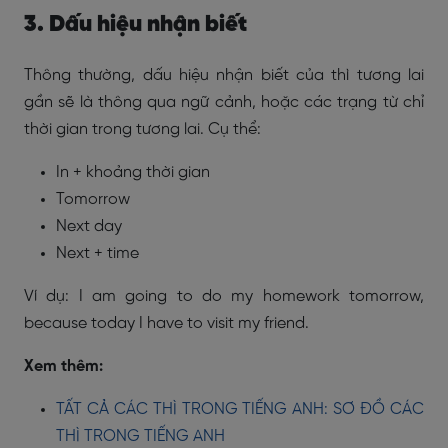
3. Dấu hiệu nhận biết
Thông thường, dấu hiệu nhận biết của thì tương lai
gần sẽ là thông qua ngữ cảnh, hoặc các trạng từ chỉ
thời gian trong tương lai. Cụ thể:
In + khoảng thời gian
Tomorrow
Next day
Next + time
Ví dụ: I am going to do my homework tomorrow,
because today I have to visit my friend.
Xem thêm:
TẤT CẢ CÁC THÌ TRONG TIẾNG ANH: SƠ ĐỒ CÁC
THÌ TRONG TIẾNG ANH