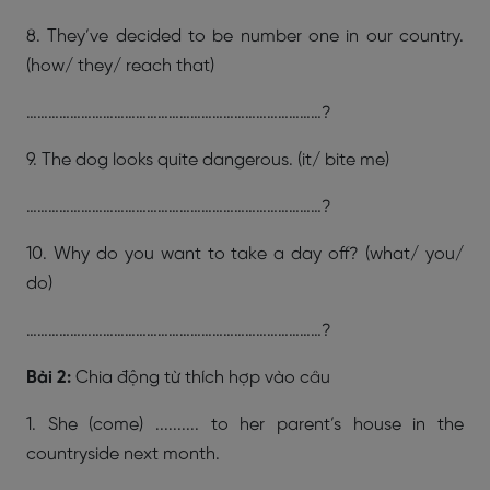
8. They’ve decided to be number one in our country.
(how/ they/ reach that)
………………………………………………………………………?
9. The dog looks quite dangerous. (it/ bite me)
………………………………………………………………………?
10. Why do you want to take a day off? (what/ you/
do)
………………………………………………………………………?
Bài 2:
Chia động từ thích hợp vào câu
1. She (come) .......... to her parent’s house in the
countryside next month.