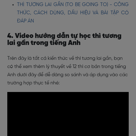
THÌ TƯƠNG LAI GẦN (TO BE GOING TO) - CÔNG
THỨC, CÁCH DÙNG, DẤU HIỆU VÀ BÀI TẬP CÓ
ĐÁP ÁN
4. Video hướng dẫn tự học thì tương
lai gần trong tiếng Anh
Trên đây là tất cả kiến thức về thì tương lai gần, bạn
có thể xem thêm lý thuyết về 12 thì cơ bản trong tiếng
Anh dưới đây để dễ dàng so sánh và áp dụng vào các
trường hợp thực tế nhé: