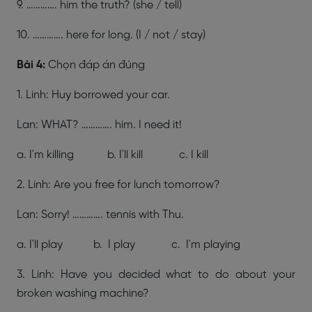
9. …………. him the truth? (she / tell)
10.
…………. here for long. (I / not / stay)
Bài 4:
Chọn đáp án đúng
1. Linh: Huy borrowed your car.
Lan: WHAT? …………. him. I need it!
a. I'm killing b. I'll kill c. I kill
2. Linh: Are you free for lunch tomorrow?
Lan: Sorry! …………. tennis with Thu.
a. I'll play b. I play c. I'm playing
3. Linh: Have you decided what to do about your
broken washing machine?