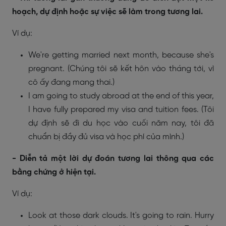
hoạch, dự định hoặc sự việc sẽ làm trong tương lai.
Ví dụ:
We're getting married next month, because she's
pregnant. (Chúng tôi sẽ kết hôn vào tháng tới, vì
cô ấy đang mang thai.)
I am going to study abroad at the end of this year,
I have fully prepared my visa and tuition fees. (Tôi
dự định sẽ đi du học vào cuối năm nay, tôi đã
chuẩn bị đầy đủ visa và học phí của mình.)
- Diễn tả một lời dự đoán tương lai thông qua các
bằng chứng ở hiện tại.
Ví dụ:
Look at those dark clouds. It's going to rain. Hurry