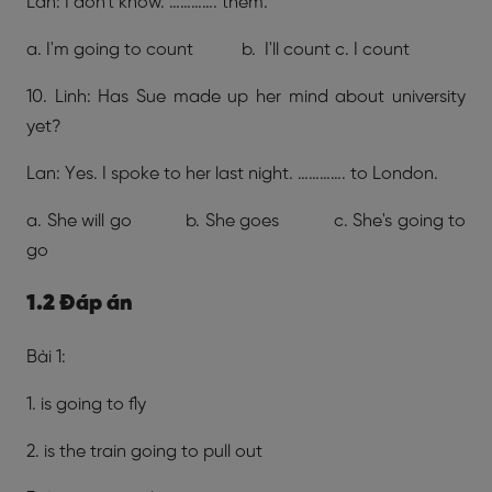
Lan: I don't know. …………. them.
a. I'm going to count b. I'll count c. I count
10. Linh: Has Sue made up her mind about university
yet?
Lan: Yes. I spoke to her last night. …………. to London.
a. She will go b. She goes c. She's going to
go
1.2 Đáp án
Bài 1:
1. is going to fly
2. is the train going to pull out