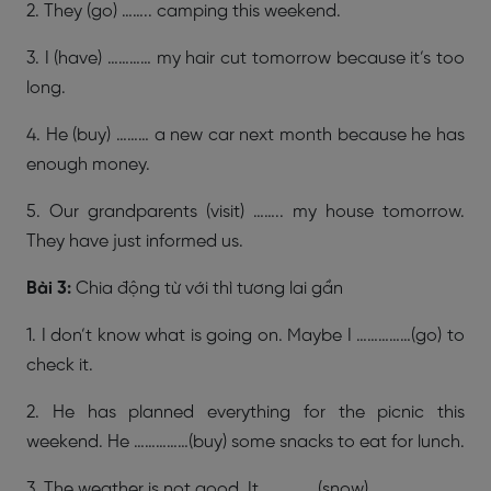
2. They (go) …….. camping this weekend.
3. I (have) ………… my hair cut tomorrow because it’s too
long.
4. He (buy) ……… a new car next month because he has
enough money.
5. Our grandparents (visit) …….. my house tomorrow.
They have just informed us.
Bài 3:
Chia động từ với thì tương lai gần
1. I don’t know what is going on. Maybe I ……………(go) to
check it.
2. He has planned everything for the picnic this
weekend. He ……………(buy) some snacks to eat for lunch.
3. The weather is not good. It ……………(snow).