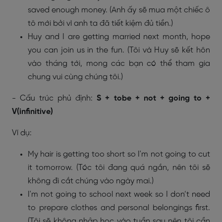
saved enough money. (Anh ấy sẽ mua một chiếc ô
tô mới bởi vì anh ta đã tiết kiệm đủ tiền.)
Huy and I are getting married next month, hope
you can join us in the fun. (Tôi và Huy sẽ kết hôn
vào tháng tới, mong các bạn có thể tham gia
chung vui cùng chúng tôi.)
- Cấu trúc phủ định:
S + tobe + not + going to +
V(infinitive)
Ví dụ:
My hair is getting too short so I'm not going to cut
it tomorrow. (Tóc tôi đang quá ngắn, nên tôi sẽ
không đi cắt chúng vào ngày mai.)
I'm not going to school next week so I don’t need
to prepare clothes and personal belongings first.
(Tôi sẽ không nhập học vào tuần sau nên tôi cần