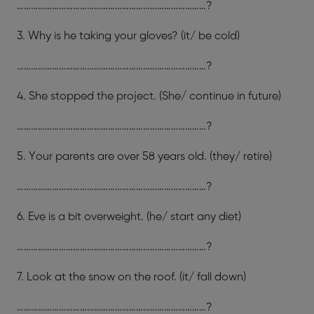
………………………………………………………………………?
3. Why is he taking your gloves? (it/ be cold)
………………………………………………………………………?
4. She stopped the project. (She/ continue in future)
………………………………………………………………………?
5. Your parents are over 58 years old. (they/ retire)
………………………………………………………………………?
6. Eve is a bit overweight. (he/ start any diet)
………………………………………………………………………?
7. Look at the snow on the roof. (it/ fall down)
………………………………………………………………………?