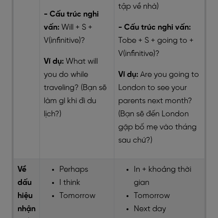
tập về nhà)
- Cấu trúc nghi
vấn:
Will + S +
- Cấu trúc nghi vấn:
V(infinitive)?
Tobe + S + going to +
V(infinitive)?
Ví dụ:
What will
you do while
Ví dụ:
Are you going to
traveling? (Bạn sẽ
London to see your
làm gì khi đi du
parents next month?
lịch?)
(Bạn sẽ đến London
gặp bố mẹ vào tháng
sau chứ?)
Về
Perhaps
In + khoảng thời
dấu
I think
gian
hiệu
Tomorrow
Tomorrow
nhận
Next day