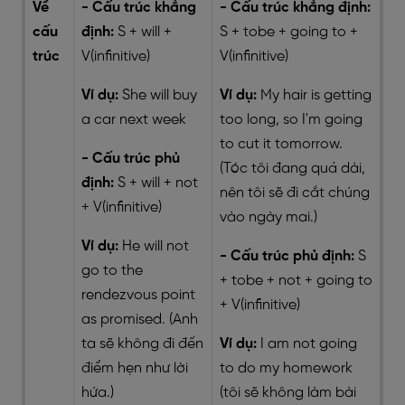
Về
- Cấu trúc khẳng
- Cấu trúc khẳng định:
cấu
định:
S + will +
S + tobe + going to +
trúc
V(infinitive)
V(infinitive)
Ví dụ:
She will buy
Ví dụ:
My hair is getting
a car next week
too long, so I'm going
to cut it tomorrow.
- Cấu trúc phủ
(Tóc tôi đang quá dài,
định:
S + will + not
nên tôi sẽ đi cắt chúng
+ V(infinitive)
vào ngày mai.)
Ví dụ:
He will not
- Cấu trúc phủ định:
S
go to the
+ tobe + not + going to
rendezvous point
+ V(infinitive)
as promised. (Anh
ta sẽ không đi đến
Ví dụ:
I am not going
điểm hẹn như lời
to do my homework
hứa.)
(tôi sẽ không làm bài