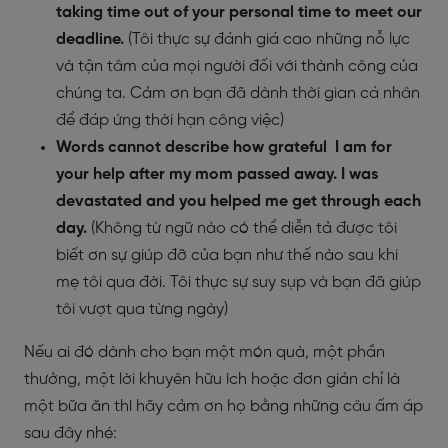
taking time out of your personal time to meet our
deadline.
(Tôi thực sự đánh giá cao những nỗ lực
và tận tâm của mọi người đối với thành công của
chúng ta. Cảm ơn bạn đã dành thời gian cá nhân
để đáp ứng thời hạn công việc)
Words cannot describe how grateful I am for
your help after my mom passed away. I was
devastated and you helped me get through each
day.
(Không từ ngữ nào có thể diễn tả được tôi
biết ơn sự giúp đỡ của bạn như thế nào sau khi
mẹ tôi qua đời. Tôi thực sự suy sụp và bạn đã giúp
tôi vượt qua từng ngày)
Nếu ai đó dành cho bạn một món quà, một phần
thưởng, một lời khuyên hữu ích hoặc đơn giản chỉ là
một bữa ăn thì hãy cảm ơn họ bằng những câu ấm áp
sau đây nhé: