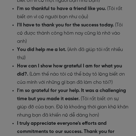
biết ơn vì có một người bạn như bạn!)
I’m so thankful to have a friend like you.
(Tôi rất
biết ơn vì có người bạn như cậu)
I’ll have to thank you for the success today
.
(Tôi
có được thành công hôm nay cũng là nhờ vào
anh)
You did help me a lot
.
(Anh đã giúp tôi rất nhiều
thứ)
How can I show how grateful I am for what you
did?
.
(Làm thế nào tôi có thể bày tỏ lòng biết ơn
của mình với những gì bạn đã làm cho tôi?)
I’m so grateful for your help. It was a challenging
time but you made it easier.
(Tôi rất biết ơn sự
giúp đỡ của bạn. Đó là khoảng thời gian khó khăn
nhưng bạn đã khiến nó dễ dàng hơn)
I truly appreciate everyone’s efforts and
commitments to our success.
Thank you for