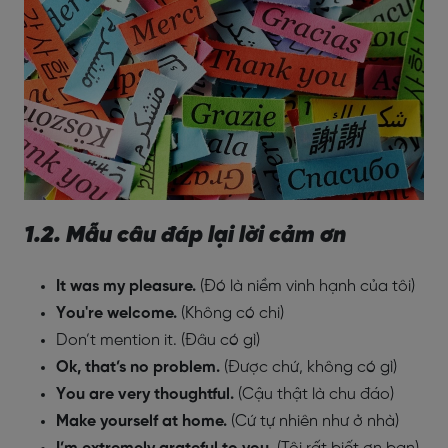
1.2. Mẫu câu đáp lại lời cảm ơn
It was my pleasure
.
(Đó là niềm vinh hạnh của tôi)
You're welcome
.
(Không có chi)
Don’t mention it. (Đâu có gì)
Ok, that’s no problem.
(Được chứ, không có gì)
You are very thoughtful.
(Cậu thật là chu đáo)
Make yourself at home.
(Cứ tự nhiên như ở nhà)