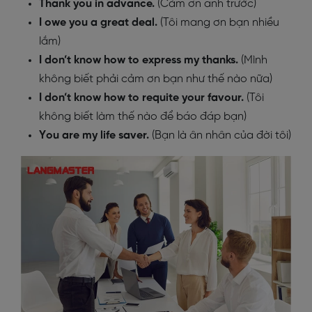
Thank you in advance
.
(Cảm ơn anh trước)
I owe you a great deal
.
(Tôi mang ơn bạn nhiều
lắm)
I don’t know how to express my thanks
.
(Mình
không biết phải cảm ơn bạn như thế nào nữa)
I don’t know how to requite your favour
.
(Tôi
không biết làm thế nào để báo đáp bạn)
You are my life saver
.
(Bạn là ân nhân của đời tôi)