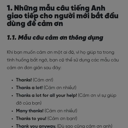
1. Những mẫu câu tiếng Anh
giao tiếp cho người mới bắt đầu
dùng để cảm ơn
1.1. Mẫu câu cảm ơn thông dụng
Khi bạn muốn cảm ơn một ai đó, vì họ giúp ta trong
tình huống bất ngờ, bạn có thể sử dụng các mẫu câu
cảm ơn đơn giản sau đây:
Thanks!
(Cảm ơn!)
Thanks a lot!
(Cảm ơn nhiều!)
Thanks a lot for all your help!
(Cảm ơn vì sự giúp
đỡ của bạn)
Many thanks!
(Cảm ơn nhiều!)
Thanks to you!
(Cảm ơn bạn!)
Thank you anyway.
(
Dù sao cũng cảm ơn anh)