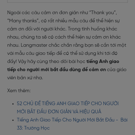
Ngoài các câu cảm ơn đơn giản như “Thank you”,
“Many thanks”, có rất nhiều mẫu câu để thể hiện sự
cảm ơn đối với người khác. Trong tình huống khác
nhau, chúng ta sẽ có cách thể hiện sự cảm ơn khác
nhau. Langmaster chắc chắn rằng bạn sẽ cần tới một
vài mẫu câu giao tiếp để có thể sử dụng khi tới đó
đấy! Vậy hãy cùng theo dõi bài học
tiếng Anh giao
tiếp cho người mới bắt đầu dùng để cảm ơn
của giáo
viên bản xứ nha.
Xem thêm:
52 CHỦ ĐỀ TIẾNG ANH GIAO TIẾP CHO NGƯỜI
MỚI BẮT ĐẦU ĐƠN GIẢN VÀ HIỆU QUẢ
Tiếng Anh Giao Tiếp Cho Người Mới Bắt Đầu - Bài
33: Trường Học