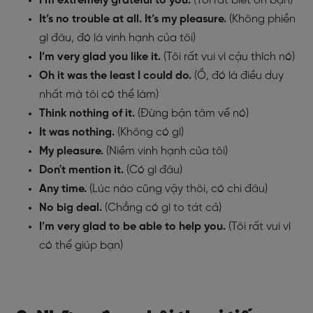
I’m extremely grateful to you.
(Tôi rất biết ơn bạn)
It’s no trouble at all. It’s my pleasure.
(Không phiền
gì đâu, đó là vinh hạnh của tôi)
I’m very glad you like it.
(Tôi rất vui vì cậu thích nó)
Oh it was the least I could do
.
(Ồ, đó là điều duy
nhất mà tôi có thể làm)
Think nothing of it
.
(Đừng bận tâm về nó)
It was nothing
.
(Không có gì)
My pleasure
.
(Niềm vinh hạnh của tôi)
Don't mention it
.
(Có gì đâu)
Any time
.
(Lúc nào cũng vậy thôi, có chi đâu)
No big deal
.
(Chẳng có gì to tát cả)
I’m very glad to be able to help you.
(Tôi rất vui vì
có thể giúp bạn)