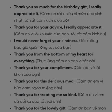
Thank you so much for the birthday gift, I really
appreciate it.
(Cảm ơn rất nhiều vì món quà sinh
nhật, tôi rất cảm kích điều đó)
Thank you for your advice, I really appreciate it.
(Cảm ơn vì lời khuyên của bạn, tôi rất cảm kích nó)
I would never forget your kindness
.
(Tôi không
bao giờ quên lòng tốt của bạn)
Thank you from the bottom of my heart for
everything
.
(Thực lòng cảm ơn anh vì tất cả)
Thank you for your compliment
.
(Cảm ơn về lời
khen của bạn)
Thank you for this delicious meal
.
(Cảm ơn em vì
bữa cơm ngon miệng này)
Thank you for treating me so kind
.
(Cảm ơn vì em
đã đối xử quá tốt với anh)
Thank you for the lovely gift
.
(Cảm ơn bạn về món