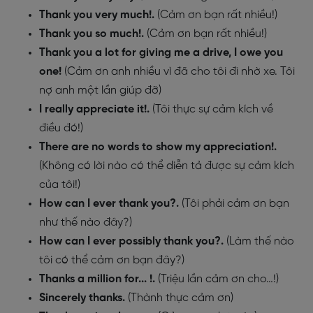
Thank you very much!
.
(Cảm ơn bạn rất nhiều!)
Thank you so much!
.
(Cảm ơn bạn rất nhiều!)
Thank you a lot for giving me a drive, I owe you
one!
(Cảm ơn anh nhiều vì đã cho tôi đi nhờ xe. Tôi
nợ anh một lần giúp đỡ)
I really appreciate it!
.
(Tôi thực sự cảm kích về
điều đó!)
There are no words to show my appreciation!
.
(Không có lời nào có thể diễn tả được sự cảm kích
của tôi!)
How can I ever thank you?
.
(Tôi phải cảm ơn bạn
như thế nào đây?)
How can I ever possibly thank you?
.
(Làm thế nào
tôi có thể cảm ơn bạn đây?)
Thanks a million for... !
.
(Triệu lần cảm ơn cho…!)
Sincerely thanks
.
(Thành thực cảm ơn)