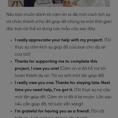
Nếu bạn muốn dành lời cảm ơn ai đó một cách lịch sự
và chân thành vì họ đã giúp đỡ chúng ta một thời gian
dài, bạn có thể sử dụng các mẫu câu sau đây:
I really appreciate your help with my project!
.
(Tôi
thực sự cảm kích sự giúp đỡ của bạn cho dự án
của tôi!)
Thanks for supporting me to complete this
project, I owe you one!
(Cảm ơn vì đã hỗ trợ tôi
hoàn thành dự án. Tôi nợ anh một lần giúp đỡ)
I really owe you one. Thanks for staying late. Next
time you need help, I’ve got it.
(Tôi thực sự nợ cậu
một lần giúp đỡ. Cảm ơn vì đã ở lại muộn. Lần sau
nếu cần giúp đỡ, tôi luôn sẵn sàng!)
I’m grateful for having you as a friend!
.
(Tôi rất