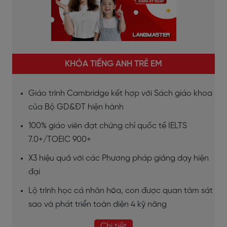
KHÓA TIẾNG ANH TRẺ EM
Giáo trình Cambridge kết hợp với Sách giáo khoa
của Bộ GD&ĐT hiện hành
100% giáo viên đạt chứng chỉ quốc tế IELTS
7.0+/TOEIC 900+
X3 hiệu quả với các Phương pháp giảng dạy hiện
đại
Lộ trình học cá nhân hóa, con được quan tâm sát
sao và phát triển toàn diện 4 kỹ năng
Chi tiết