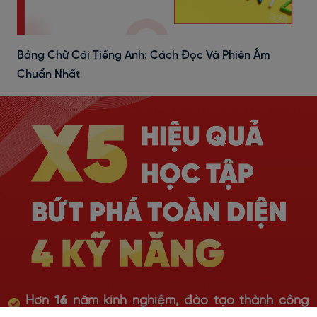
Bảng Chữ Cái Tiếng Anh: Cách Đọc Và Phiên Âm
Chuẩn Nhất
Hơn
16
năm kinh nghiệm, đào tạo thành công
hàng trăm nghìn
học viên