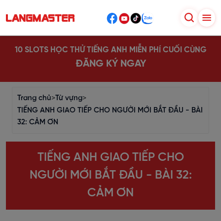
10 SLOTS HỌC THỬ TIẾNG ANH MIỄN PHÍ CUỐI CÙNG
ĐĂNG KÝ NGAY
Trang chủ
>
Từ vựng
>
TIẾNG ANH GIAO TIẾP CHO NGƯỜI MỚI BẮT ĐẦU - BÀI
32: CẢM ƠN
TIẾNG ANH GIAO TIẾP CHO
NGƯỜI MỚI BẮT ĐẦU - BÀI 32:
CẢM ƠN