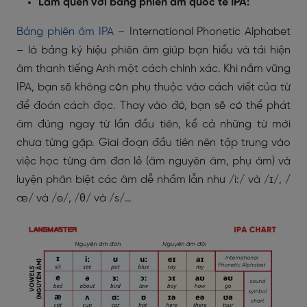
Làm quen với bảng phiên âm quốc tế IPA:
Bảng phiên âm IPA
– International Phonetic Alphabet
– là bảng ký hiệu phiên âm giúp bạn hiểu và tái hiện
âm thanh tiếng Anh một cách chính xác. Khi nắm vững
IPA, bạn sẽ không còn phụ thuộc vào cách viết của từ
để đoán cách đọc. Thay vào đó, bạn sẽ có thể phát
âm đúng ngay từ lần đầu tiên, kể cả những từ mới
chưa từng gặp. Giai đoạn đầu tiên nên tập trung vào
việc học từng âm đơn lẻ (âm nguyên âm, phụ âm) và
luyện phân biệt các âm dễ nhầm lẫn như /i:/ và /ɪ/, /
æ/ và /e/, /θ/ và /s/…