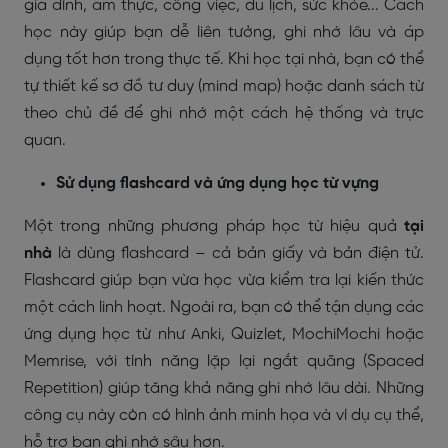
gia đình, ẩm thực, công việc, du lịch, sức khỏe... Cách
học này giúp bạn dễ liên tưởng, ghi nhớ lâu và áp
dụng tốt hơn trong thực tế. Khi học tại nhà, bạn có thể
tự thiết kế sơ đồ tư duy (mind map) hoặc danh sách từ
theo chủ đề để ghi nhớ một cách hệ thống và trực
quan.
Sử dụng flashcard và ứng dụng học từ vựng
Một trong những phương pháp học từ hiệu quả
tại
nhà
là dùng flashcard – cả bản giấy và bản điện tử.
Flashcard giúp bạn vừa học vừa kiểm tra lại kiến thức
một cách linh hoạt. Ngoài ra, bạn có thể tận dụng các
ứng dụng học từ như Anki, Quizlet, MochiMochi hoặc
Memrise, với tính năng lặp lại ngắt quãng (Spaced
Repetition) giúp tăng khả năng ghi nhớ lâu dài. Những
công cụ này còn có hình ảnh minh họa và ví dụ cụ thể,
hỗ trợ bạn ghi nhớ sâu hơn.