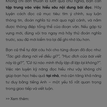
Không chỉ đơn thuần là lướt qua chữ nghĩa, bạn cần
tập trung vào việc hiểu sâu nội dung bài đọc
. Hãy
luyện cách đọc có mục tiêu: tìm ý chính, suy luận
thông tin, đoán nghĩa từ mới qua ngữ cảnh, và nắm
được thông điệp tổng thể của đoạn văn. Nếu gặp từ
vựng mới, đừng vội tra ngay mà hãy thử đoán nghĩa
trước, sau đó mới kiểm tra lại để ghi nhớ lâu hơn.
Bạn có thể tự đặt câu hỏi cho từng đoạn đã đọc như:
“Tác giả đang nói về điều gì?”, “Mục đích của bài viết
này là gì?”, “Có từ nào mình thấy lặp đi lặp lại không?”
.
Việc rèn luyện kỹ năng đọc hiểu như vậy không chỉ
giúp bạn học hiệu quả
tại nhà
, mà còn tăng khả năng
tư duy bằng tiếng Anh – một yếu tố rất quan trọng
trong giao tiếp và viết luận.
>> Xem thêm: