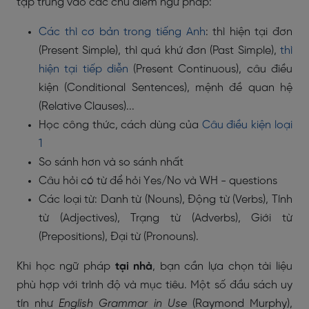
tập trung vào các chủ điểm ngữ pháp:
Các thì cơ bản trong tiếng Anh
: thì hiện tại đơn
(Present Simple), thì quá khứ đơn (Past Simple),
thì
hiện tại tiếp diễn
(Present Continuous), câu điều
kiện (Conditional Sentences), mệnh đề quan hệ
(Relative Clauses)...
Học công thức, cách dùng của
Câu điều kiện loại
1
So sánh hơn và so sánh nhất
Câu hỏi có từ để hỏi Yes/No và WH - questions
Các loại từ: Danh từ (Nouns), Động từ (Verbs), Tính
từ (Adjectives), Trạng từ (Adverbs), Giới từ
(Prepositions), Đại từ (Pronouns).
Khi học ngữ pháp
tại nhà
, bạn cần lựa chọn tài liệu
phù hợp với trình độ và mục tiêu. Một số đầu sách uy
tín như
English Grammar in Use
(Raymond Murphy),