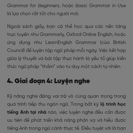
Grammar for Beginners
, hoặc
Basic Grammar in Use
là lựa chọn rất tốt cho người mới.
Ngoài sách giấy, bạn có thể học qua các nền tảng
trực tuyến như Grammarly, Oxford Online English, hoặc
ứng dụng như LearnEnglish Grammar (của British
Council) để luyện tập ngữ pháp mỗi ngày. Việc kết hợp
giữa lý thuyết và bài tập thực hành là yếu tố giúp kiến
thức ngữ pháp “thấm” vào tư duy một cách tự nhiên.
4. Giai đoạn 4: Luyện nghe
Kỹ năng nghe đóng vai trò vô cùng quan trọng trong
quá trình tiếp thu ngôn ngữ. Trong bất kỳ
lộ trình học
tiếng Anh tại nhà
nào, việc luyện nghe đều cần được
ưu tiên để phát triển khả năng phản xạ và hiểu được
tiếng Anh trong ngữ cảnh thực tế. Điều tuyệt vời là bạn