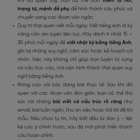
Khi đã quen tay, bạn có thể dần
thêm từ nối,
trạng từ, mệnh đề phụ
để hình thành câu phức và
chuyển sang các đoạn văn ngắn.
Duy trì thói quen viết mỗi ngày: Viết tiếng Anh là kỹ
năng cần rèn luyện liên tục. Hãy dành ít nhất 15 –
30 phút mỗi ngày để
viết nhật ký bằng tiếng Anh
,
ghi lại những suy nghĩ, cảm xúc hoặc kế hoạch cá
nhân. Việc này không chỉ giúp bạn luyện từ vựng
và cấu trúc câu, mà còn hình thành thói quen suy
nghĩ bằng tiếng Anh
Nâng cao với các dạng bài thực tế: Sau khi đã
quen với các đoạn văn đơn giản, bạn có thể thử
sức với những
bài viết có cấu trúc rõ ràng
như
email, bài luận ngắn, thư xin việc hoặc trả lời đề thi
mẫu. Nếu chưa tự tin, hãy bắt đầu từ dàn ý – liệt
kê các ý chính trước, sau đó mới phát triển thành
câu hoàn chỉnh.