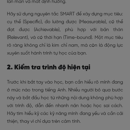
lan man và mất định hướng.
Hãy sử dụng nguyên tắc SMART để xây dựng mục tiêu:
cụ thể (Specific), đo lường được (Measurable), có thể
đạt được (Achievable), phù hợp với bản thân
(Relevant), và có thời hạn (Time-bound). Một mục tiêu
rõ ràng không chỉ là kim chỉ nam, mà còn là động lực
xuyên suốt hành trình tự học của bạn.
2. Kiểm tra trình độ hiện tại
Trước khi bắt tay vào học, bạn cần hiểu rõ mình đang
ở mức nào trong tiếng Anh. Nhiều người bỏ qua bước
này và bắt đầu học từ những nội dung không phù hợp
với trình độ, dẫn đến nhanh nản hoặc học sai cách.
Hãy tìm hiểu kỹ các kỹ năng mình đang yếu và cần cải
thiện, thay vì chỉ dựa trên cảm tính.