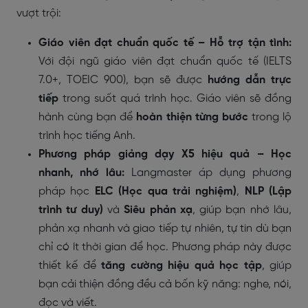
vượt trội:
Giáo viên đạt chuẩn quốc tế – Hỗ trợ tận tình:
Với đội ngũ giáo viên đạt chuẩn quốc tế (IELTS
7.0+, TOEIC 900), bạn sẽ được
hướng dẫn trực
tiếp
trong suốt quá trình học. Giáo viên sẽ đồng
hành cùng bạn để
hoàn thiện từng bước
trong lộ
trình học tiếng Anh.
Phương pháp giảng dạy X5 hiệu quả – Học
nhanh, nhớ lâu:
Langmaster áp dụng phương
pháp học
ELC (Học qua trải nghiệm)
,
NLP (Lập
trình tư duy)
và
Siêu phản xạ
, giúp bạn nhớ lâu,
phản xạ nhanh và giao tiếp tự nhiên, tự tin dù bạn
chỉ có ít thời gian để học. Phương pháp này được
thiết kế để
tăng cường hiệu quả học tập
, giúp
bạn cải thiện đồng đều cả bốn kỹ năng: nghe, nói,
đọc và viết.