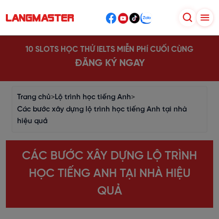
10 SLOTS HỌC THỬ IELTS MIỄN PHÍ CUỐI CÙNG
ĐĂNG KÝ NGAY
Trang chủ
>
Lộ trình học tiếng Anh
>
Các bước xây dựng lộ trình học tiếng Anh tại nhà
hiệu quả
CÁC BƯỚC XÂY DỰNG LỘ TRÌNH
HỌC TIẾNG ANH TẠI NHÀ HIỆU
QUẢ