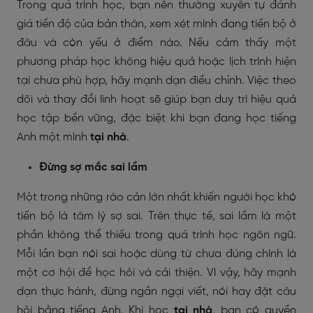
Trong quá trình học, bạn nên thường xuyên tự đánh
giá tiến độ của bản thân, xem xét mình đang tiến bộ ở
đâu và còn yếu ở điểm nào. Nếu cảm thấy một
phương pháp học không hiệu quả hoặc lịch trình hiện
tại chưa phù hợp, hãy mạnh dạn điều chỉnh. Việc theo
dõi và thay đổi linh hoạt sẽ giúp bạn duy trì hiệu quả
học tập bền vững, đặc biệt khi bạn đang học tiếng
Anh một mình
tại nhà
.
Đừng sợ mắc sai lầm
Một trong những rào cản lớn nhất khiến người học khó
tiến bộ là tâm lý sợ sai. Trên thực tế, sai lầm là một
phần không thể thiếu trong quá trình học ngôn ngữ.
Mỗi lần bạn nói sai hoặc dùng từ chưa đúng chính là
một cơ hội để học hỏi và cải thiện. Vì vậy, hãy mạnh
dạn thực hành, đừng ngần ngại viết, nói hay đặt câu
hỏi bằng tiếng Anh. Khi học
tại nhà
, bạn có quyền