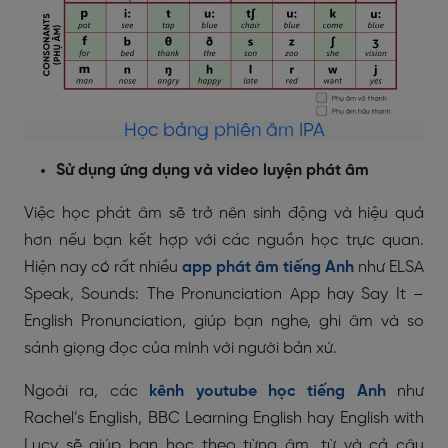
Học bảng phiên âm IPA
Sử dụng ứng dụng và video luyện phát âm
Việc học phát âm sẽ trở nên sinh động và hiệu quả
hơn nếu bạn kết hợp với các nguồn học trực quan.
Hiện nay có rất nhiều
app phát âm tiếng Anh
như ELSA
Speak, Sounds: The Pronunciation App hay Say It –
English Pronunciation, giúp bạn nghe, ghi âm và so
sánh giọng đọc của mình với người bản xứ.
Ngoài ra, các
kênh youtube học tiếng Anh
như
Rachel’s English, BBC Learning English hay English with
Lucy sẽ giúp bạn học theo từng âm, từ và cả câu