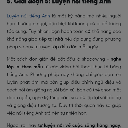
5. Giai đoạn 5: Luyện nói tiếng Anh
Luyện nói tiếng Anh
là một kỹ năng mà nhiều người
học thường e ngại, đặc biệt khi không có ai để tương
tác cùng. Tuy nhiên, bạn hoàn toàn có thể nâng cao
khả năng giao tiếp
tại nhà
nếu áp dụng đúng phương
pháp và duy trì luyện tập đều đặn mỗi ngày.
Một cách đơn giản để bắt đầu là shadowing -
nghe
lặp lại theo mẫu
từ các video hội thoại thực tế bằng
tiếng Anh. Phương pháp này không chỉ giúp bạn rèn
luyện phát âm mà còn giúp điều chỉnh ngữ điệu và
cách nối âm giống người bản xứ. Bạn có thể chọn một
đoạn ngắn, nghe kỹ từng câu, sau đó lặp lại với tốc độ
và giọng điệu tương tự. Duy trì thói quen này sẽ giúp
việc nói tiếng Anh trở nên tự nhiên hơn.
Ngoài ra, hãy
tự luyện nói về cuộc sống hằng ngày
,