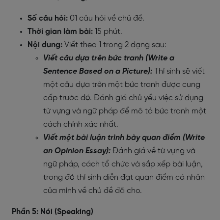
Số câu hỏi:
01 câu hỏi về chủ đề.
Thời gian làm bài:
15 phút.
Nội dung:
Viết theo 1 trong 2 dạng sau:
Viết câu dựa trên bức tranh (Write a
Sentence Based on a Picture):
Thí sinh sẽ viết
một câu dựa trên một bức tranh được cung
cấp trước đó. Đánh giá chủ yếu việc sử dụng
từ vựng và ngữ pháp để mô tả bức tranh một
cách chính xác nhất.
Viết một bài luận trình bày quan điểm (Write
an Opinion Essay):
Đánh giá về từ vựng và
ngữ pháp, cách tổ chức và sắp xếp bài luận,
trong đó thí sinh diễn đạt quan điểm cá nhân
của mình về chủ đề đã cho.
Phần 5: Nói (Speaking)