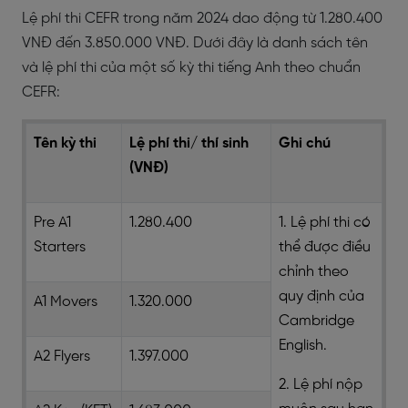
Lệ phí thi CEFR trong năm 2024 dao động từ 1.280.400
VNĐ đến 3.850.000 VNĐ. Dưới đây là danh sách tên
và lệ phí thi của một số kỳ thi tiếng Anh theo chuẩn
CEFR:
Tên kỳ thi
Lệ phí thi/ thí sinh
Ghi chú
(VNĐ)
Pre A1
1.280.400
1. Lệ phí thi có
Starters
thể được điều
chỉnh theo
quy định của
A1 Movers
1.320.000
Cambridge
English.
A2 Flyers
1.397.000
2. Lệ phí nộp