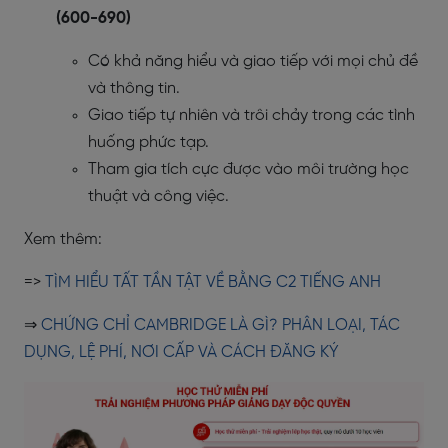
(600-690)
Có khả năng hiểu và giao tiếp với mọi chủ đề
và thông tin.
Giao tiếp tự nhiên và trôi chảy trong các tình
huống phức tạp.
Tham gia tích cực được vào môi trường học
thuật và công việc.
Xem thêm:
=>
TÌM HIỂU TẤT TẦN TẬT VỀ BẰNG C2 TIẾNG ANH
⇒
CHỨNG CHỈ CAMBRIDGE LÀ GÌ? PHÂN LOẠI, TÁC
DỤNG, LỆ PHÍ, NƠI CẤP VÀ CÁCH ĐĂNG KÝ