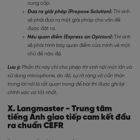
cung cấp.
Đưa ra giải pháp (Propose Solution):
Thí sinh
sẽ phải đưa ra một giải pháp cho vấn đề
được đặt ra.
Nêu quan điểm (Express an Opinion):
Thí sinh
sẽ phải trình bày quan điểm của mình về một
chủ đề nào đó.
Lưu ý:
Phần thi này chỉ cho phép thí sinh nói một lần và
sử dụng microphone, do đó, sự rõ ràng và cẩn thận
trong lời nói là rất quan trọng để bài thi được ghi lại
chính xác và tốt nhất.
X. Langmaster - Trung tâm
tiếng Anh giao tiếp cam kết đầu
ra chuẩn CEFR