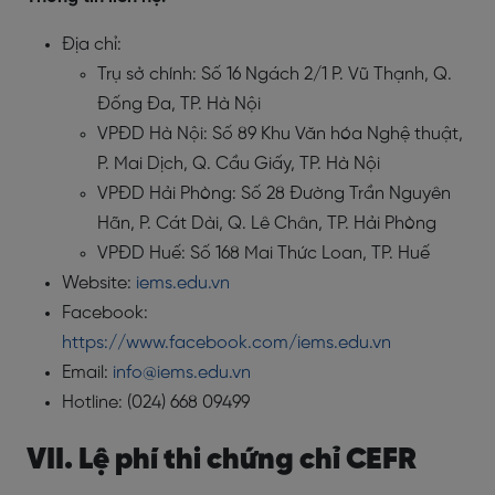
Địa chỉ:
Trụ sở chính: Số 16 Ngách 2/1 P. Vũ Thạnh, Q.
Đống Đa, TP. Hà Nội
VPĐD Hà Nội: Số 89 Khu Văn hóa Nghệ thuật,
P. Mai Dịch, Q. Cầu Giấy, TP. Hà Nội
VPĐD Hải Phòng: Số 28 Đường Trần Nguyên
Hãn, P. Cát Dài, Q. Lê Chân, TP. Hải Phòng
VPĐD Huế: Số 168 Mai Thức Loan, TP. Huế
Website:
iems.edu.vn
Facebook:
https://www.facebook.com/iems.edu.vn
Email:
info@iems.edu.vn
Hotline: (024) 668 09499
VII. Lệ phí thi chứng chỉ CEFR