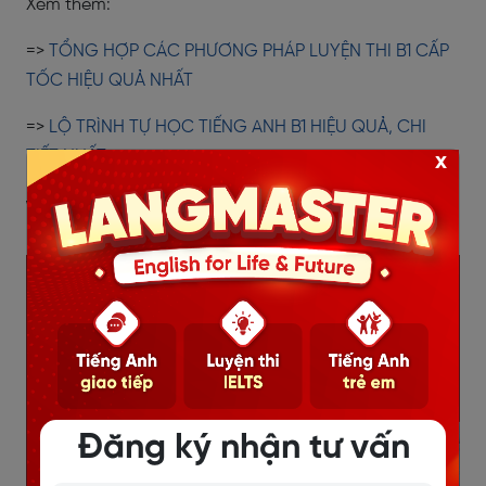
Xem thêm:
=>
TỔNG HỢP CÁC PHƯƠNG PHÁP LUYỆN THI B1 CẤP
TỐC HIỆU QUẢ NHẤT
=>
LỘ TRÌNH TỰ HỌC TIẾNG ANH B1 HIỆU QUẢ, CHI
TIẾT NHẤT
x
V. Tại sao nên thi CEFR?
Đăng ký nhận tư vấn