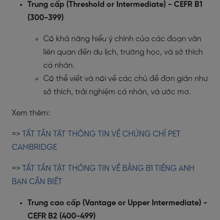
Trung cấp (Threshold or Intermediate) - CEFR B1
(300-399)
Có khả năng hiểu ý chính của các đoạn văn
liên quan đến du lịch, trường học, và sở thích
cá nhân.
Có thể viết và nói về các chủ đề đơn giản như
sở thích, trải nghiệm cá nhân, và ước mơ.
Xem thêm:
=>
TẤT TẦN TẬT THÔNG TIN VỀ CHỨNG CHỈ PET
CAMBRIDGE
=>
TẤT TẦN TẬT THÔNG TIN VỀ BẰNG B1 TIẾNG ANH
BẠN CẦN BIẾT
Trung cao cấp (Vantage or Upper Intermediate) -
CEFR B2 (400-499)