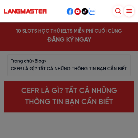
10 SLOTS HỌC THỬ IELTS MIỄN PHÍ CUỐI CÙNG
ĐĂNG KÝ NGAY
Trang chủ
>
Blog
>
CEFR LÀ GÌ? TẤT CẢ NHỮNG THÔNG TIN BẠN CẦN BIẾT
CEFR LÀ GÌ? TẤT CẢ NHỮNG
THÔNG TIN BẠN CẦN BIẾT