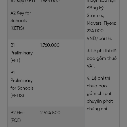
muộn sau hạn
A2 Key (KET)
1.683.000
đăng ký:
A2 Key for
Starters,
Schools
Movers, Flyers:
(KETfS)
224.000
VNĐ/bài thi.
B1
1.760.000
3. Lệ phí thi đã
Preliminary
bao gồm thuế
(PET)
VAT.
B1
4. Lệ phí thi
Preliminary
chưa bao
for Schools
gồm chi phí
(PETfS)
chuyển phát
chứng chỉ.
B2 First
2.524.500
(FCE)