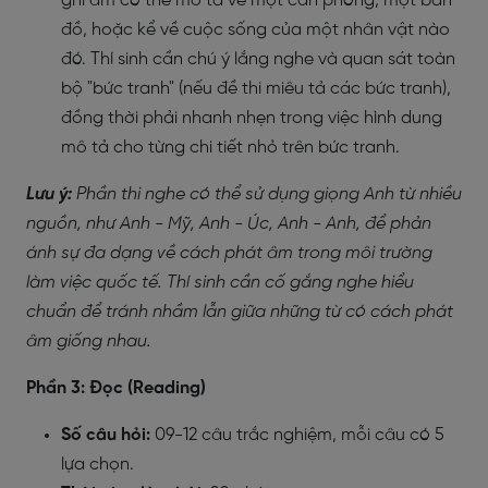
ghi âm có thể mô tả về một căn phòng, một bản
đồ, hoặc kể về cuộc sống của một nhân vật nào
đó. Thí sinh cần chú ý lắng nghe và quan sát toàn
bộ "bức tranh" (nếu đề thi miêu tả các bức tranh),
đồng thời phải nhanh nhẹn trong việc hình dung
mô tả cho từng chi tiết nhỏ trên bức tranh.
Lưu ý:
Phần thi nghe có thể sử dụng giọng Anh từ nhiều
nguồn, như Anh - Mỹ, Anh - Úc, Anh - Anh, để phản
ánh sự đa dạng về cách phát âm trong môi trường
làm việc quốc tế. Thí sinh cần cố gắng nghe hiểu
chuẩn để tránh nhầm lẫn giữa những từ có cách phát
âm giống nhau.
Phần 3: Đọc (Reading)
Số câu hỏi:
09-12 câu trắc nghiệm, mỗi câu có 5
lựa chọn.