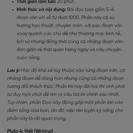
Thời gian làm bài:
20 phút.
Hình thức và nội dung:
Bài đọc bao gồm 5-6
đoạn văn với số từ dưới 1000. Phần này có xu
hướng học thuật, chuyên môn, với các đoạn văn
xoay quanh các chủ đề như thương mại, kinh tế,
lịch sử nhưng đồng thời cũng có những đoạn văn
đơn giản về thói quen hàng ngày và câu chuyện
cuộc sống.
Lưu ý:
Mức độ khó sẽ tùy thuộc vào từng đoạn văn, có
những đoạn dễ dàng hơn nhưng cũng có những đoạn
tương đối thách thức. Phần thi này đòi hỏi thí sinh phải
tư duy một chút để tìm ra câu trả lời chính xác nhất.
Tuy nhiên, phần Đọc này đóng góp một phần lớn vào
điểm tổng của bạn, do đó, việc rèn luyện kỹ năng cho
phần này là rất quan trọng.
Phần 4: Viết (Writing)