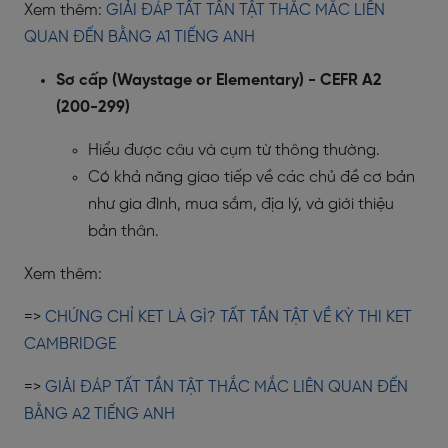
Xem thêm:
GIẢI ĐÁP TẤT TẦN TẬT THẮC MẮC LIÊN
QUAN ĐẾN BẰNG A1 TIẾNG ANH
Sơ cấp (Waystage or Elementary) - CEFR A2
(200-299)
Hiểu được câu và cụm từ thông thường.
Có khả năng giao tiếp về các chủ đề cơ bản
như gia đình, mua sắm, địa lý, và giới thiệu
bản thân.
Xem thêm:
=>
CHỨNG CHỈ KET LÀ GÌ? TẤT TẦN TẬT VỀ KỲ THI KET
CAMBRIDGE
=>
GIẢI ĐÁP TẤT TẦN TẬT THẮC MẮC LIÊN QUAN ĐẾN
BẰNG A2 TIẾNG ANH