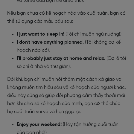
và tôi sẽ đưa bọn trẻ đi sở thú).
Nếu bạn chưa có kế hoạch nào vào cuối tuần, bạn có
thể sử dụng các mẫu câu sau:
I just want to sleep in!
(Tôi chỉ muốn ngủ nướng!)
I don't have anything planned.
(Tôi không có kế
hoạch nào cả).
I'll probably just stay at home and relax.
(Có lẽ tôi
sẽ chỉ ở nhà và thư giãn).
Đôi khi, bạn chỉ muốn hỏi thăm một cách xã giao và
không muốn tìm hiểu sâu về kế hoạch của người khác,
điều này cũng sẽ giúp đối phương cảm thấy thoải mái
hơn khi chia sẻ kế hoạch của mình, bạn có thể chúc
họ cuối tuần vui vẻ và hẹn gặp lại:
Enjoy your weekend!
(Hãy tận hưởng cuối tuần
của bạn nhé!)