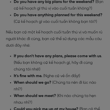
Do you have any big plans for the weekend?
(Bạn
có kế hoạch gì thú vị vào cuối tuần không?)
Do you have anything planned for this weekend?
(Có kế hoạch gì vào cuối tuần không bạn tôi?)
Nếu bạn có một kế hoạch cuối tuần thú vị và muốn rủ
người khác đi cùng, bạn có thể sử dụng các mẫu câu
dưới đây nhé:
If you don’t have any plans, please come with us
.
(Nếu bạn không có kế hoạch gì, hãy đi cùng
chúng tôi nhé!)
It’s fine with me.
(Nghe có vẻ ổn đấy!)
When should we go?
(Chúng ta nên đi lúc nào
nhỉ?)
When should we meet?
(Khi nào chúng ta hẹn
nhau nhỉ?)
Could you pick me up at my house?
(Bạn có thể