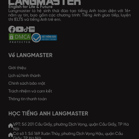
English for Life & Future
Langmaster là hệ sinh thái đào tạo tiếng Anh toàn diện với 16+
năm uy tín, bao gồm các chương trình: Tiếng Anh giao tiếp, luyện
thi IELTS và tiếng Anh trẻ em.
Về LANGMASTER
Giới thiệu
Lịch sử hình thành
Chính sách bảo mật
Trách nhiệm và cam kết
Thông tin thanh toán
HỌC TIẾNG ANH LANGMASTER
VPT: Số 201 Cầu Giấy, phường Dịch Vọng, quận Cầu Giấy, TP Hà
Nội
Cơ sở 1: Số 169 Xuân Thủy, phường Dịch Vọng Hậu, quận Cầu
Giấy, TP Hà Nội