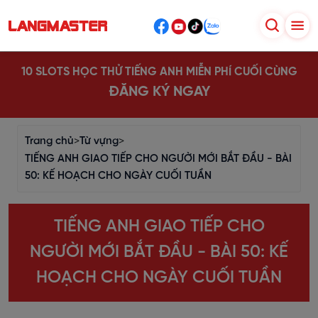
10 SLOTS HỌC THỬ TIẾNG ANH MIỄN PHÍ CUỐI CÙNG
ĐĂNG KÝ NGAY
Trang chủ
>
Từ vựng
>
TIẾNG ANH GIAO TIẾP CHO NGƯỜI MỚI BẮT ĐẦU - BÀI
50: KẾ HOẠCH CHO NGÀY CUỐI TUẦN
TIẾNG ANH GIAO TIẾP CHO
NGƯỜI MỚI BẮT ĐẦU - BÀI 50: KẾ
HOẠCH CHO NGÀY CUỐI TUẦN