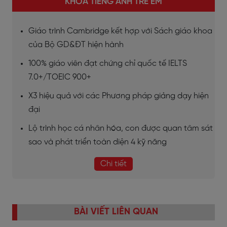
KHÓA TIẾNG ANH TRẺ EM
Giáo trình Cambridge kết hợp với Sách giáo khoa
của Bộ GD&ĐT hiện hành
100% giáo viên đạt chứng chỉ quốc tế IELTS
7.0+/TOEIC 900+
X3 hiệu quả với các Phương pháp giảng dạy hiện
đại
Lộ trình học cá nhân hóa, con được quan tâm sát
sao và phát triển toàn diện 4 kỹ năng
Chi tiết
BÀI VIẾT LIÊN QUAN