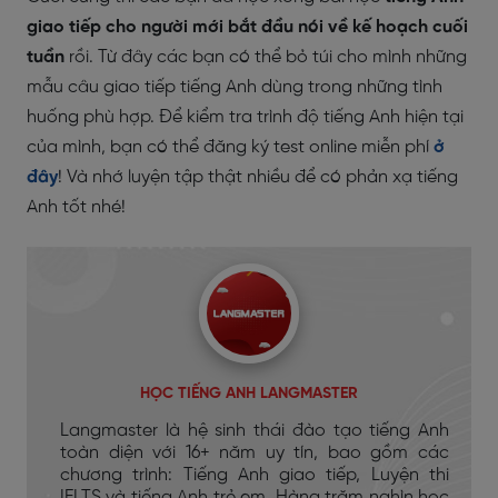
giao tiếp cho người mới bắt đầu nói về kế hoạch cuối
tuần
rồi. Từ đây các bạn có thể bỏ túi cho mình những
mẫu câu giao tiếp tiếng Anh dùng trong những tình
huống phù hợp. Để kiểm tra trình độ tiếng Anh hiện tại
của mình, bạn có thể đăng ký test online miễn phí
ở
đây
! Và nhớ luyện tập thật nhiều để có phản xạ tiếng
Anh tốt nhé!
HỌC TIẾNG ANH LANGMASTER
Langmaster là hệ sinh thái đào tạo tiếng Anh
toàn diện với 16+ năm uy tín, bao gồm các
chương trình: Tiếng Anh giao tiếp, Luyện thi
IELTS và tiếng Anh trẻ em. Hàng trăm nghìn học