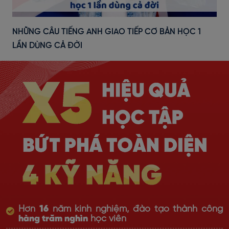
NHỮNG CÂU TIẾNG ANH GIAO TIẾP CƠ BẢN HỌC 1
LẦN DÙNG CẢ ĐỜI
Hơn
16
năm kinh nghiệm, đào tạo thành công
hàng trăm nghìn
học viên