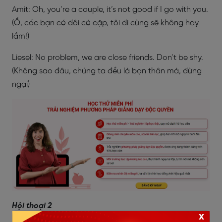
Amit: Oh, you’re a couple, it’s not good if I go with you.
(Ồ, các bạn có đôi có cặp, tôi đi cùng sẽ không hay
lắm!)
Liesel: No problem, we are close friends. Don’t be shy.
(Không sao đâu, chúng ta đều là bạn thân mà, đừng
ngại)
Hội thoại 2
x