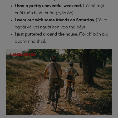
I had a pretty uneventful weekend.
(Tôi có một
cuối tuần bình thường/yên ổn).
I went out with some friends on Saturday.
(Tôi ra
ngoài với vài người bạn vào thứ bảy).
I just puttered around the house.
(Tôi chỉ bận bịu
quanh nhà thôi).