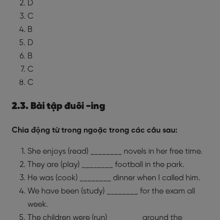
D
C
B
D
B
C
C
2.3. Bài tập đuôi -ing
Chia động từ trong ngoặc trong các câu sau:
She enjoys (read) ________ novels in her free time.
They are (play) ________ football in the park.
He was (cook) ________ dinner when I called him.
We have been (study) ________ for the exam all
week.
The children were (run) ________ around the