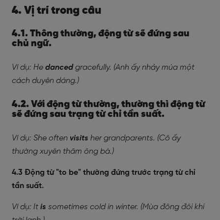
4. Vị trí trong câu
4.1. Thông thường, động từ sẽ đứng sau
chủ ngữ.
Ví dụ: He
danced
gracefully. (Anh ấy nhảy múa một
cách duyên dáng.)
4.2. Với động từ thường, thường thì động từ
sẽ đứng sau trạng từ chỉ tần suất.
Ví dụ: She often
visits
her grandparents. (Cô ấy
thường xuyên thăm ông bà.)
4.3 Động từ "to be" thường đứng trước trạng từ chỉ
tần suất.
Ví dụ: It
is
sometimes cold in winter. (Mùa đông đôi khi