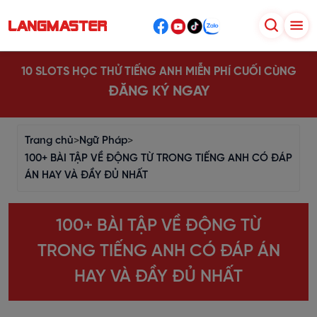
10 SLOTS HỌC THỬ TIẾNG ANH MIỄN PHÍ CUỐI CÙNG
ĐĂNG KÝ NGAY
Trang chủ
>
Ngữ Pháp
>
100+ BÀI TẬP VỀ ĐỘNG TỪ TRONG TIẾNG ANH CÓ ĐÁP
ÁN HAY VÀ ĐẦY ĐỦ NHẤT
100+ BÀI TẬP VỀ ĐỘNG TỪ
TRONG TIẾNG ANH CÓ ĐÁP ÁN
HAY VÀ ĐẦY ĐỦ NHẤT