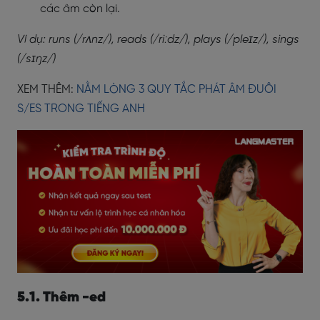
các âm còn lại.
Ví dụ: runs (/rʌnz/), reads (/riːdz/), plays (/pleɪz/), sings
(/sɪŋz/)
XEM THÊM:
NẰM LÒNG 3 QUY TẮC PHÁT ÂM ĐUÔI
S/ES TRONG TIẾNG ANH
5.1. Thêm -ed