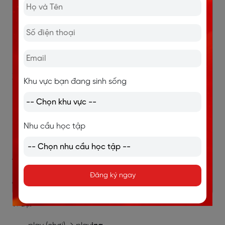
Phát âm là /ɪd/:
Khi từ động gốc kết thúc
bằng /t/ hoặc /d/, thì đuôi "ed" sẽ được phát
âm là /ɪd/.
Ví dụ: wanted (/ˈwɒntɪd/), needed
(/ˈniːdɪd/), created (/kreɪˈeɪtɪd/).
XEM THÊM:
Khu vực bạn đang sinh sống
=>
MẤT GỐC TIẾNG ANH NÊN BẮT ĐẦU TỪ ĐÂU
=>
TRỌN BỘ TÀI LIỆU TIẾNG ANH CHUẨN CHO NGƯỜI
Nhu cầu học tập
MỚI BẮT ĐẦU
5.2. Thêm -ing
Đăng ký ngay
a) Thông thường: Thêm "ing" vào cuối động từ.
Ví dụ: