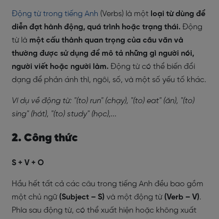
Động từ trong tiếng Anh
(Verbs) là một
loại từ dùng để
diễn đạt hành động, quá trình hoặc trạng thái.
Động
từ là
một cấu thành quan trọng của câu văn và
thường được sử dụng để mô tả những gì người nói,
người viết hoặc người làm.
Động từ có thể biến đổi
dạng để phản ánh thì, ngôi, số, và một số yếu tố khác.
Ví dụ về động từ: "(to) run" (chạy), "(to) eat" (ăn), "(to)
sing" (hát), "(to) study" (học),...
2. Công thức
S + V + O
Hầu hết tất cả các câu trong tiếng Anh đều bao gồm
một chủ ngữ
(Subject – S)
và một động từ
(Verb – V)
.
Phía sau động từ, có thể xuất hiện hoặc không xuất