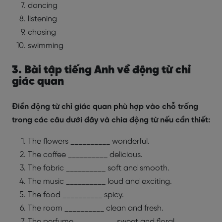
dancing
listening
chasing
swimming
3. Bài tập tiếng Anh về động từ chỉ
giác quan
Điền động từ chỉ giác quan phù hợp vào chỗ trống
trong các câu dưới đây và chia động từ nếu cần thiết:
The flowers __________ wonderful.
The coffee __________ delicious.
The fabric __________ soft and smooth.
The music __________ loud and exciting.
The food __________ spicy.
The room __________ clean and fresh.
The perfume __________ sweet and floral.