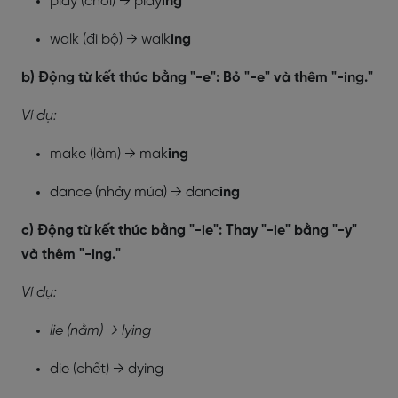
play (chơi) → play
ing
walk (đi bộ) → walk
ing
b) Động từ kết thúc bằng "-e": Bỏ "-e" và thêm "-ing."
Ví dụ:
make (làm) → mak
ing
dance (nhảy múa) → danc
ing
c) Động từ kết thúc bằng "-ie": Thay "-ie" bằng "-y"
và thêm "-ing."
Ví dụ:
lie (nằm) → lying
die (chết) → dying