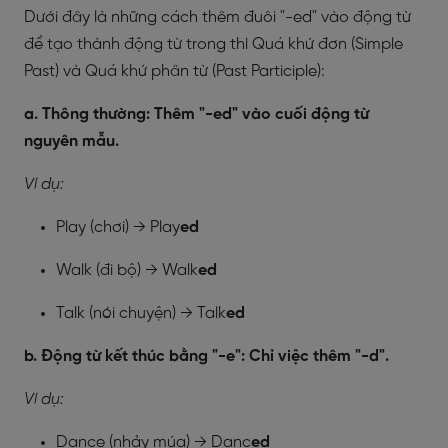
Dưới đây là những cách thêm đuôi "-ed" vào động từ
để tạo thành động từ trong thì Quá khứ đơn (Simple
Past) và Quá khứ phân từ (Past Participle):
a. Thông thường: Thêm "-ed" vào cuối động từ
nguyên mẫu.
Ví dụ:
Play (chơi) → Play
ed
Walk (đi bộ) → Walk
ed
Talk (nói chuyện) → Talk
ed
b. Động từ kết thúc bằng "-e": Chỉ việc thêm "-d".
Ví dụ:
Dance (nhảy múa) → Danc
ed