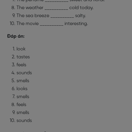
The weather __________ cold today.
The sea breeze __________ salty.
The movie __________ interesting.
Đáp án:
look
tastes
feels
sounds
smells
looks
smells
feels
smells
sounds