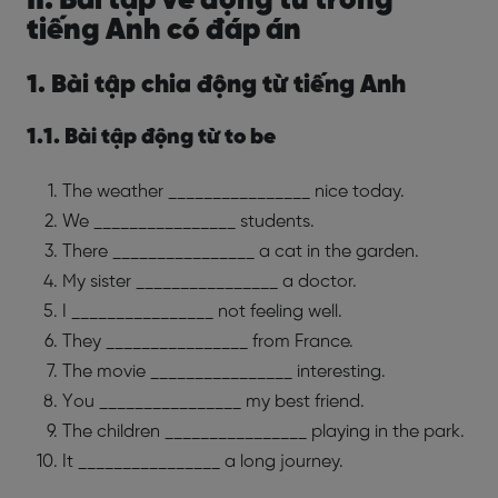
II. Bài tập về động từ trong
tiếng Anh có đáp án
1. Bài tập chia động từ tiếng Anh
1.1. Bài tập động từ to be
The weather ________________ nice today.
We ________________ students.
There ________________ a cat in the garden.
My sister ________________ a doctor.
I ________________ not feeling well.
They ________________ from France.
The movie ________________ interesting.
You ________________ my best friend.
The children ________________ playing in the park.
It ________________ a long journey.