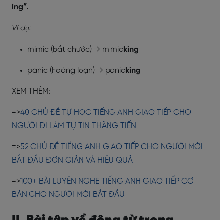
ing”.
Ví dụ:
mimic (bắt chước) → mimic
king
panic (hoảng loạn) → panic
king
XEM THÊM:
=>
40 CHỦ ĐỀ TỰ HỌC TIẾNG ANH GIAO TIẾP CHO
NGƯỜI ĐI LÀM TỰ TIN THĂNG TIẾN
=>
52 CHỦ ĐỀ TIẾNG ANH GIAO TIẾP CHO NGƯỜI MỚI
BẮT ĐẦU ĐƠN GIẢN VÀ HIỆU QUẢ
=>
100+ BÀI LUYỆN NGHE TIẾNG ANH GIAO TIẾP CƠ
BẢN CHO NGƯỜI MỚI BẮT ĐẦU