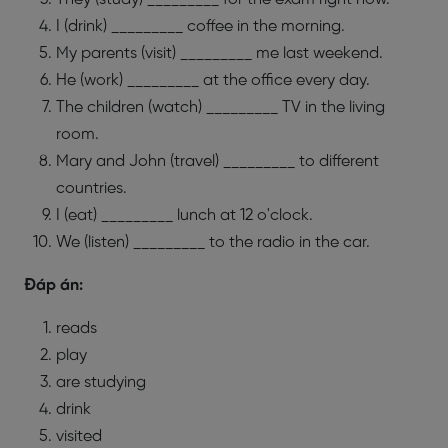
I (drink) _________ coffee in the morning.
My parents (visit) _________ me last weekend.
He (work) _________ at the office every day.
The children (watch) _________ TV in the living
room.
Mary and John (travel) _________ to different
countries.
I (eat) _________ lunch at 12 o'clock.
We (listen) _________ to the radio in the car.
Đáp án:
reads
play
are studying
drink
visited