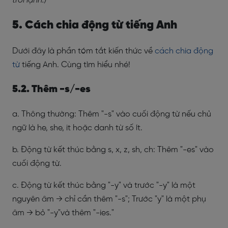
trời lạnh.)
5. Cách chia động từ tiếng Anh
Dưới đây là phần tóm tắt kiến thức về
cách chia động
từ
tiếng Anh. Cùng tìm hiểu nhé!
5.2. Thêm -s/-es
a. Thông thường: Thêm "-s" vào cuối động từ nếu chủ
ngữ là he, she, it hoặc danh từ số ít.
b. Động từ kết thúc bằng s, x, z, sh, ch: Thêm "-es" vào
cuối động từ.
c. Động từ kết thúc bằng "-y" và trước "-y" là một
nguyên âm → chỉ cần thêm "-s"; Trước "y" là một phụ
âm → bỏ "-y"và thêm "-ies."