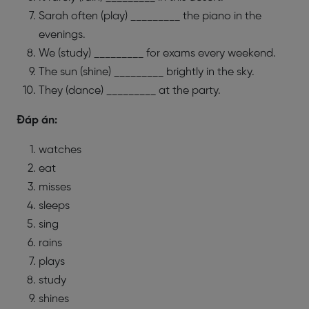
Sarah often (play) _________ the piano in the
evenings.
We (study) _________ for exams every weekend.
The sun (shine) _________ brightly in the sky.
They (dance) _________ at the party.
Đáp án:
watches
eat
misses
sleeps
sing
rains
plays
study
shines