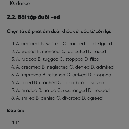
dance
2.2. Bài tập đuôi -ed
Chọn từ có phát âm đuôi khác với các từ còn lại:
A. decided
B. waited
C. handed
D. designed
A. waited
B. mended
C. objected
D. faced
A. rubbed
B. tugged
C. stopped
D. filled
A. dreamed
B. neglected
C. denied
D. admired
A. improved
B. returned
C. arrived
D. stopped
A. failed
B. reached
C. absorbed
D. solved
A. minded
B. hated
C. exchanged
D. needed
A. smiled
B. denied
C. divorced
D. agreed
Đáp án:
D