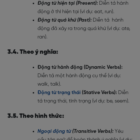
Động từ hiện tại (Present):
Diễn tả hành
động ở thì hiện tại (ví dụ: eat, run).
Động từ quá khứ (Past):
Diễn tả hành
động đã xảy ra trong quá khứ (ví dụ: ate,
ran).
3.4. Theo ý nghĩa:
Động từ hành động (Dynamic Verbs):
Diễn tả một hành động cụ thể (ví dụ:
walk, talk).
Động từ trạng thái
(Stative Verbs):
Diễn
tả trạng thái, tình trạng (ví dụ: be, seem).
3.5. Theo hình thức:
Ngoại động từ
(Transitive Verbs):
Yêu
cầu tân ngữ để hoàn thành ý nghĩa (ví dụ: