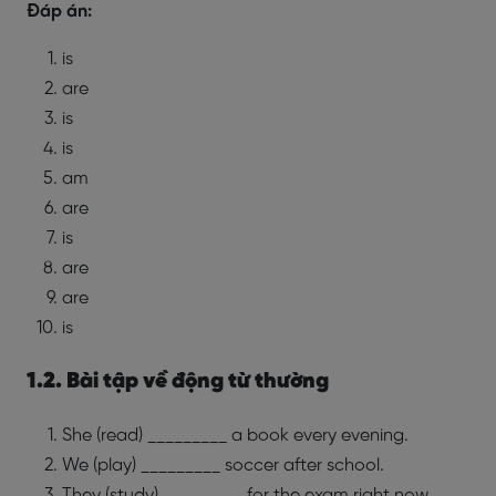
Đáp án:
is
are
is
is
am
are
is
are
are
is
1.2. Bài tập về động từ thường
She (read) _________ a book every evening.
We (play) _________ soccer after school.
They (study) _________ for the exam right now.