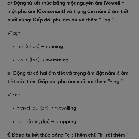
d) Động từ kết thúc bằng một nguyên âm (Vowel) +
một phụ âm (Consonant) và trọng âm nằm ở âm tiết
cuối cùng: Gấp đôi phụ âm đó và thêm "-ing."
Ví dụ:
run (chạy) → ru
nning
swim (bơi) → swi
mming
e) Động từ có hai âm tiết và trọng âm đặt nằm ở âm
tiết đầu tiên: Gấp đôi phụ âm cuối và thêm "-ing."
Ví dụ:
travel (du lịch) → trave
lling
stop (dừng lại) → sto
pping
f) Động từ kết thúc bằng “c”: Thêm chữ “k” rồi thêm “-