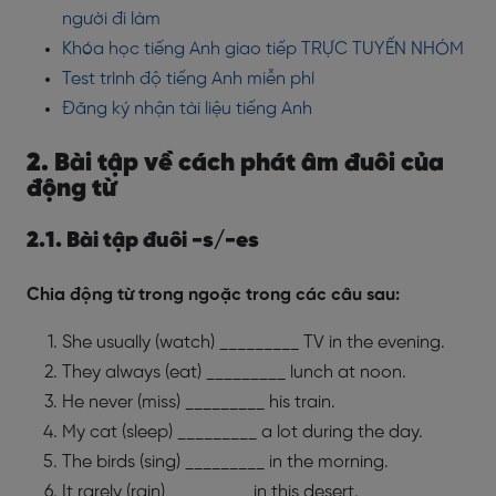
người đi làm
Khóa học tiếng Anh giao tiếp TRỰC TUYẾN NHÓM
Test trình độ tiếng Anh miễn phí
Đăng ký nhận tài liệu tiếng Anh
2. Bài tập về cách phát âm đuôi của
động từ
2.1. Bài tập đuôi -s/-es
Chia động từ trong ngoặc trong các câu sau:
She usually (watch) _________ TV in the evening.
They always (eat) _________ lunch at noon.
He never (miss) _________ his train.
My cat (sleep) _________ a lot during the day.
The birds (sing) _________ in the morning.
It rarely (rain) _________ in this desert.