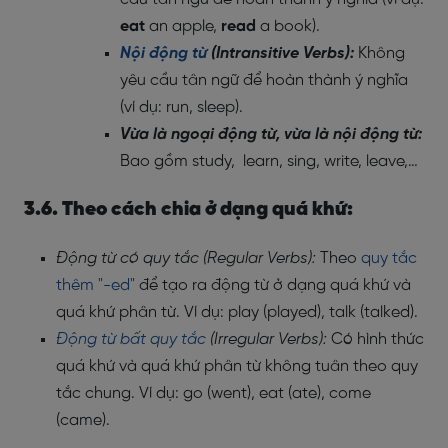
eat
an apple,
read
a book).
Nội động từ
(Intransitive Verbs):
Không
yêu cầu tân ngữ để hoàn thành ý nghĩa
(ví dụ: run, sleep).
Vừa là ngoại động từ, vừa là nội động từ:
Bao gồm study, learn, sing, write, leave,…
3.6. Theo cách chia ở dạng quá khứ:
Động từ có quy tắc (Regular Verbs):
Theo
quy tắc
thêm "-ed"
để tạo ra động từ ở dạng quá khứ và
quá khứ phân từ. Ví dụ: play (played), talk (talked).
Động từ bất quy tắc
(Irregular Verbs):
Có hình thức
quá khứ và quá khứ phân từ không tuân theo quy
tắc chung. Ví dụ: go (went), eat (ate), come
(came).