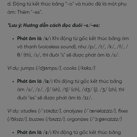
d. Động từ kết thúc bằng “-o" và trước đó là một phụ
âm: Thêm "-es".
*Lưu ý:
Hướng dẫn cách đọc đuôi -s/-es:
Phát âm là /s/:
Khi động từ gốc kết thúc bằng âm
vô thanh (voiceless sound), như /p/, /t/, /k/, /f/, /
θ/ (th), /s/, thì đuôi "s" sẽ được phát âm là /s/.
Ví dụ: jumps (/dʒʌmps/), cooks (/kʊks/)
Phát âm là /iz/:
Khi động từ gốc kết thúc bằng
âm /s/, /z/, /ʃ/ (sh), /tʃ/ (ch), /dʒ/ (j), /ʒ/ (zh), thì
đuôi "es" sẽ được phát âm là /ɪz/.
Ví dụ: studies (/ˈstʌdɪz/), analyzes (/ˈænəlaɪzɪz/), fixes
(/fɪksɪz/), buzzes (/bʌzɪz/), organizes (/ˈɔːɡənaɪzɪz/)
Phát âm là /z/:
Khi động từ gốc kết thúc bằng