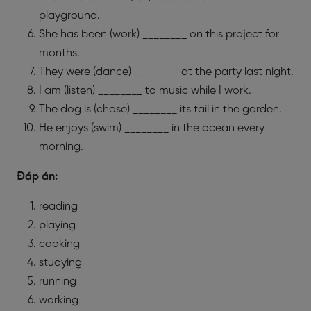
playground.
She has been (work) ________ on this project for
months.
They were (dance) ________ at the party last night.
I am (listen) ________ to music while I work.
The dog is (chase) ________ its tail in the garden.
He enjoys (swim) ________ in the ocean every
morning.
Đáp án:
reading
playing
cooking
studying
running
working