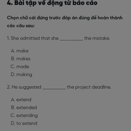
4. Bài tập về động từ báo cáo
Chọn chữ cái đứng trước đáp án đúng để hoàn thành
các câu sau:
1. She admitted that she __________ the mistake.
make
makes
made
making
2. He suggested __________ the project deadline.
extend
extended
extending
to extend