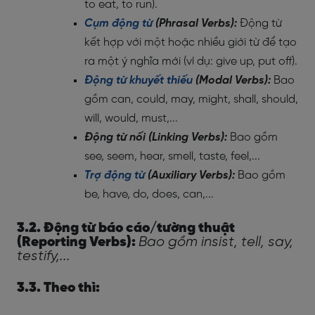
to eat, to run).
Cụm động từ
(Phrasal Verbs):
Động từ
kết hợp với một hoặc nhiều giới từ để tạo
ra một ý nghĩa mới (ví dụ: give up, put off).
Động từ khuyết thiếu
(Modal Verbs):
Bao
gồm can, could, may, might, shall, should,
will, would, must,...
Động từ nối (Linking Verbs):
Bao gồm
see, seem, hear, smell, taste, feel,...
Trợ động từ
(Auxiliary Verbs):
Bao gồm
be, have, do, does, can,...
3.2. Động từ báo cáo/tường thuật
(Reporting Verbs):
Bao gồm insist, tell, say,
testify,...
3.3. Theo thì: