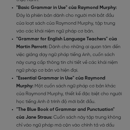
"Basic Grammar in Use" của Raymond Murphy:
Đây là phiên bản dành cho người mới bắt đầu
của loạt sách của Raymond Murphy, tập trung
vào các khái niệm ngữ pháp cơ bản.
"Grammar for English Language Teachers" của
Martin Parrott:
Dành cho những ai quan tâm đến
việc giảng dạy ngữ pháp tiếng Anh, cuốn sách
này cung cấp thông tin chi tiết về các khái niệm
ngữ pháp cơ bản và hiện đại.
"Essential Grammar in Use" của Raymond
Murphy:
Một cuốn sách ngữ pháp cơ bản khác
của Raymond Murphy, thiết kế đặc biệt cho người
học tiếng Anh ở trình độ mới bắt đầu.
"The Blue Book of Grammar and Punctuation"
của Jane Straus:
Cuốn sách này tập trung không
chỉ vào ngữ pháp mà còn vào chính tả và dấu