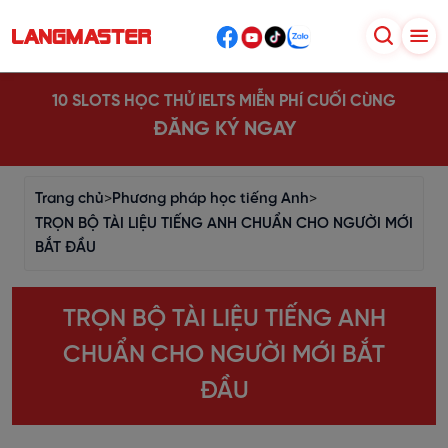
10 SLOTS HỌC THỬ IELTS MIỄN PHÍ CUỐI CÙNG
ĐĂNG KÝ NGAY
Trang chủ
>
Phương pháp học tiếng Anh
>
TRỌN BỘ TÀI LIỆU TIẾNG ANH CHUẨN CHO NGƯỜI MỚI
BẮT ĐẦU
TRỌN BỘ TÀI LIỆU TIẾNG ANH
CHUẨN CHO NGƯỜI MỚI BẮT
ĐẦU