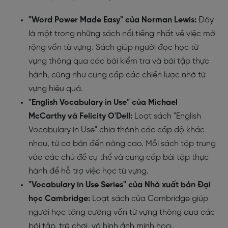
"Word Power Made Easy" của Norman Lewis:
Đây
là một trong những sách nổi tiếng nhất về việc mở
rộng vốn từ vựng. Sách giúp người đọc học từ
vựng thông qua các bài kiểm tra và bài tập thực
hành, cũng như cung cấp các chiến lược nhớ từ
vựng hiệu quả.
"English Vocabulary in Use" của Michael
McCarthy và Felicity O'Dell:
Loạt sách "English
Vocabulary in Use" chia thành các cấp độ khác
nhau, từ cơ bản đến nâng cao. Mỗi sách tập trung
vào các chủ đề cụ thể và cung cấp bài tập thực
hành để hỗ trợ việc học từ vựng.
"Vocabulary in Use Series" của Nhà xuất bản Đại
học Cambridge:
Loạt sách của Cambridge giúp
người học tăng cường vốn từ vựng thông qua các
bài tập, trò chơi, và hình ảnh minh họa.