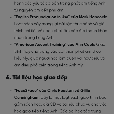
hành các yếu tố cơ bản trong phát âm tiếng Anh,
từ nguyên âm đến phụ âm.
"English Pronunciation in Use" của Mark Hancock:
Loạt sách này mang lại bài tập thực hành và giải
thích chi tiết về cách phát âm các âm thanh khác
nhau trong tiếng Anh.
"American Accent Training" của Ann Cook:
Giáo
trình này chú trọng vào cải thiện phát âm theo
kiểu Mỹ, giúp người học làm quen với ngữ điệu và
âm điệu phổ biến trong tiếng Anh Mỹ.
4. Tài liệu học giao tiếp
“Face2Face” của Chris Redston và Gillie
Cunningham:
Đây là một loạt sách giáo trình bao
gồm sách học, đĩa CD và tài liệu phục vụ cho việc
học giao tiếp tiếng Anh. Các bài học tập trung