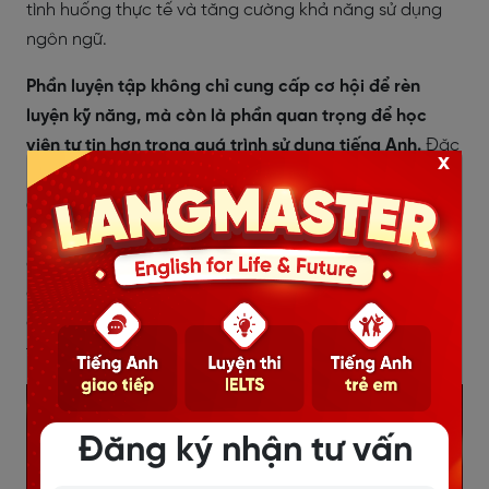
tình huống thực tế và tăng cường khả năng sử dụng
ngôn ngữ.
Phần luyện tập không chỉ cung cấp cơ hội để rèn
luyện kỹ năng, mà còn là phần quan trọng để học
viên tự tin hơn trong quá trình sử dụng tiếng Anh.
Đặc
x
biệt,
có đáp án chi tiết đi kèm là một nguồn đánh giá
quan trọng
. Đáp án giúp học viên tự kiểm tra và hiểu
rõ hơn về những khái niệm cụ đã học, từ đó giúp họ
điều chỉnh và cải thiện hiệu suất học tập của mình một
cách hiệu quả. Đồng thời, đáp án cũng tạo ra một
quá trình học tập có tính tương tác và xây dựng sự tự
tin trong quá trình học tiếng Anh.
Đăng ký nhận tư vấn