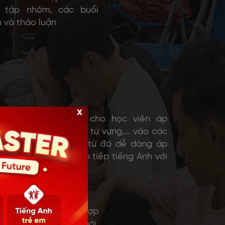
 tập nhóm, các buổi
h và thảo luận
x
Tạo điều kiện cho học viên áp
dụng ngữ pháp, từ vựng,... vào các
dự án thực tế, từ đó dễ dàng áp
dụng trong giao tiếp tiếng Anh với
người ngoài
hả năng giao tiếp, hợp
hững mối quan hệ mới,