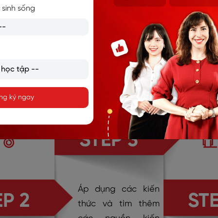
 sinh sống
tăng sự g
những bài
thuyết trìn
C ỨNG DỤNG PBL TẠI LANG
ng ký ngay
STEP 3
Áp dụng các kiến
EP 2
STE
thức và tìm thêm