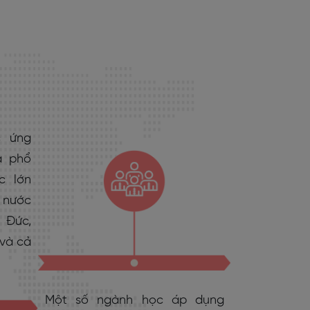
 ứng
à phổ
c lớn
 nước
 Đức,
 và cả
Một số ngành học áp dụng