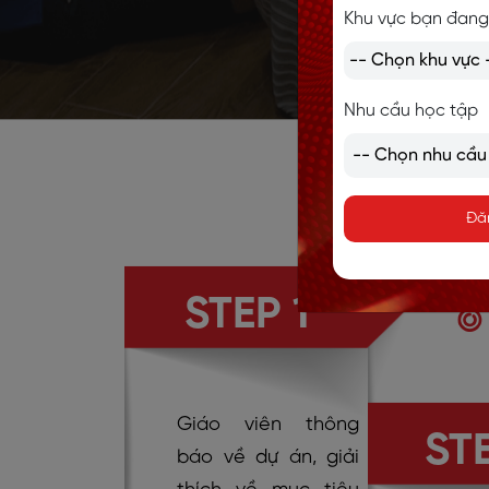
Khu vực bạn đang
Nhu cầu học tập
5 BƯỚ
Đă
STEP 1
Giáo viên thông
ST
báo về dự án, giải