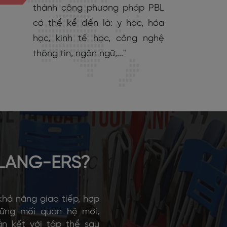
thành công phương pháp PBL
có thể kể đến là: y học, hóa
học, kinh tế học, công nghệ
thông tin, ngôn ngữ,..."
LANG-ERS?
hả năng giao tiếp, hợp
hững mối quan hệ mới,
ắn kết với tập thể sau