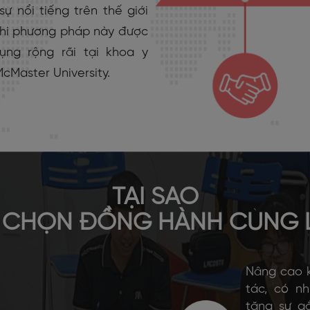
sự nổi tiếng trên thế giới
khi phương pháp này được
ụng rộng rãi tại khoa y
cMaster University.
TẠI SAO
 CHỌN ĐỒNG HÀNH CÙNG 
Nâng cao k
tác, có n
tăng sự g