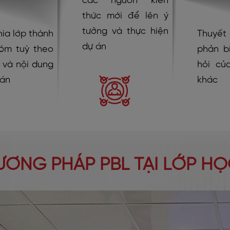
các nguồn kiến
thức mới để lên ý
tưởng và thực hiện
ia lớp thành
Thuyết t
dự án
óm tuỳ theo
phản b
 và nội dung
hỏi củ
 án
khác
ƠNG PHÁP PBL TẠI LỚP H