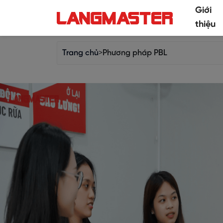
Giới
thiệu
Trang chủ
>
Phương pháp PBL