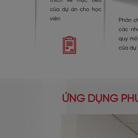
thích về mục tiêu
của dự án cho học
viên
Phân ch
các nh
quy mô
của dự
ỨNG DỤNG PHƯ