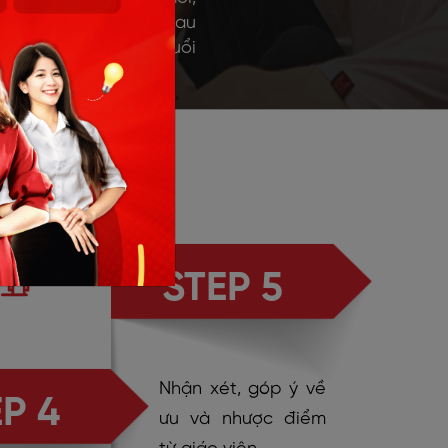
ắn kết với tập thể sau
 tập nhóm, các buổi
h và thảo luận
MASTER
STEP 5
Nhận xét, góp ý về
P 4
ưu và nhược điểm