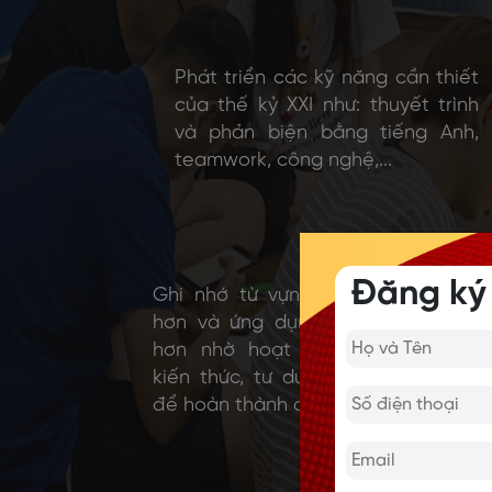
Phát triển các kỹ năng cần thiết
của thế kỷ XXI như: thuyết trình
và phản biện bằng tiếng Anh,
teamwork, công nghệ,...
Đăng ký
Ghi nhớ từ vựng, ngữ pháp lâu
hơn và ứng dụng kiến thức tốt
hơn nhờ hoạt động hệ thống
kiến thức, tư duy sâu, sáng tạo
để hoàn thành các dự án