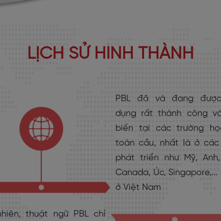
LỊCH SỬ HÌNH THÀNH
PBL đã và đang được
dụng rất thành công v
biến tại các trường họ
toàn cầu, nhất là ở các
phát triển như Mỹ, Anh,
Canada, Úc, Singapore,...
ở Việt Nam
nhiên, thuật ngữ PBL chỉ