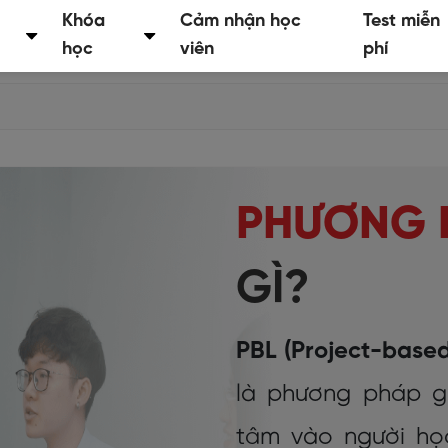
Khóa
Cảm nhận học
Test miễn
học
viên
phí
PHƯƠNG 
GÌ?
PBL (Project-base
là phương pháp gi
tâm vào người học