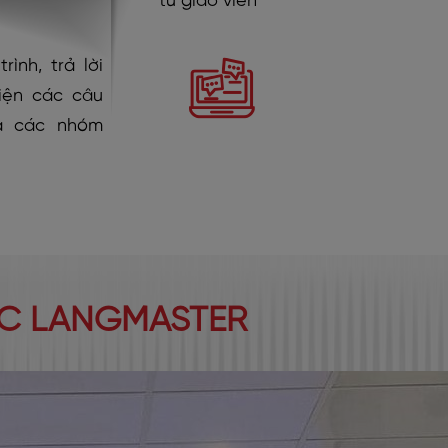
từ giáo viên
rình, trả lời
iện các câu
a các nhóm
ỌC LANGMASTER