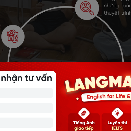
những bài
thuyết trìn
 nhận tư vấn
Nâng cao k
tác, có n