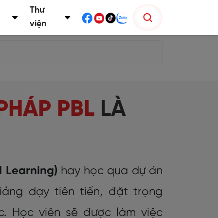
Thư
viện
PHÁP PBL
LÀ
d Learning)
hay học qua dự án
ảng dạy tiên tiến, đặt trọng
. Học viên sẽ được làm việc