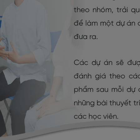
theo nhóm, trải qu
để làm một dự án đ
đưa ra.
Các dự án sẽ được
đánh giá theo các
phẩm sau mỗi dự á
những bài thuyết tr
các học viên.