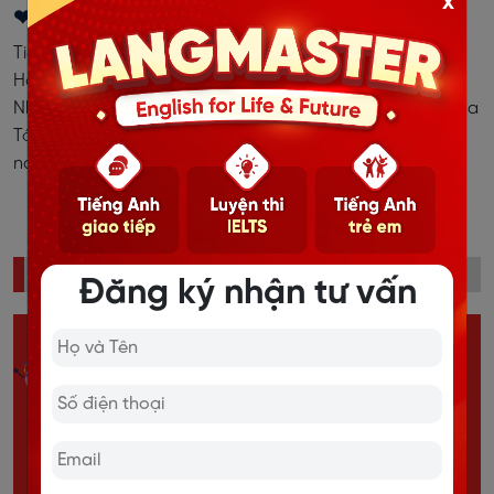
x
❤ LANGMASTER GỌI !!! AOF-ERS TRẢ LỜI
Tiếp tục chuỗi hành trình đồng hành cùng Tân sinh viên,
Học viện Tài chính là điểm đến hiện tại của Langmaster!!
Nhà Lang chúng tớ rất vui vì được là 1 phần đáng nhớ của
Tân sinh viên Học viện Tài chính trong ngày hội đặc biệt
này!
ĐỌC NHIỀU
Đăng ký nhận tư vấn