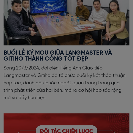
BUỔI LỄ KÝ MOU GIỮA LANGMASTER VÀ
GITIHO THÀNH CÔNG TỐT ĐẸP
Sáng 20/3/2024, đại diện Tiếng Anh Giao tiếp
Langmaster và Gitiho đã tổ chức buổi ký kết thỏa thuận
hợp tác, đánh dấu bước ngoặt quan trọng trong quá
trình phát triển của hai bên, mở ra cơ hội hợp tác rộng
mở và đầy hứa hẹn.