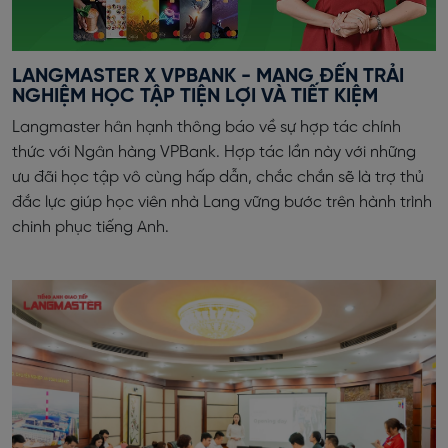
LANGMASTER X VPBANK - MANG ĐẾN TRẢI
NGHIỆM HỌC TẬP TIỆN LỢI VÀ TIẾT KIỆM
Langmaster hân hạnh thông báo về sự hợp tác chính
thức với Ngân hàng VPBank. Hợp tác lần này với những
ưu đãi học tập vô cùng hấp dẫn, chắc chắn sẽ là trợ thủ
đắc lực giúp học viên nhà Lang vững bước trên hành trình
chinh phục tiếng Anh.