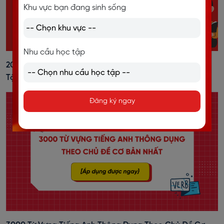
Khu vực bạn đang sinh sống
Nhu cầu học tập
20+ Cách Đánh Trọng Âm Tiếng Anh Dễ Nhớ, Kèm Bài
Tập Vận Dụng
Đăng ký ngay