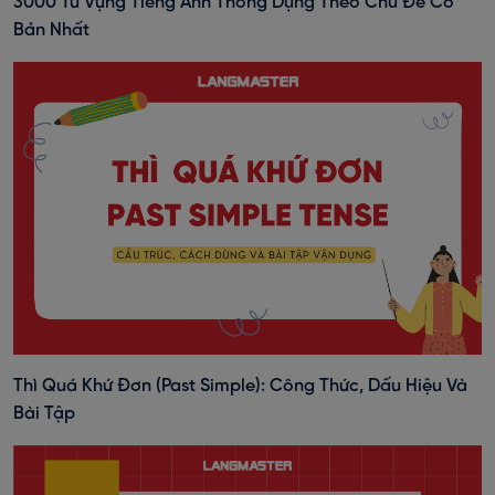
3000 Từ Vựng Tiếng Anh Thông Dụng Theo Chủ Đề Cơ
Bản Nhất
Thì Quá Khứ Đơn (past Simple): Công Thức, Dấu Hiệu Và
Bài Tập