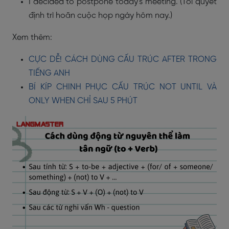
I decided to postpone today's meeting. (Tôi quyết
định trì hoãn cuộc họp ngày hôm nay.)
Xem thêm:
CỰC DỄ! CÁCH DÙNG CẤU TRÚC AFTER TRONG
TIẾNG ANH
BÍ KÍP CHINH PHỤC CẤU TRÚC NOT UNTIL VÀ
ONLY WHEN CHỈ SAU 5 PHÚT