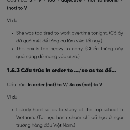
Cấu trúc:
S + V + too + adjective + (for someone) +
(not) to V
Ví dụ:
She was too tired to work overtime tonight. (Cô ấy
đã quá mệt để tăng ca làm việc tối nay.)
This box is too heavy to carry. (Chiếc thùng này
quá nặng để mang vác đi xa.)
1.4.3 Cấu trúc in order to …/so as to: để…
Cấu trúc:
In order (not) to V/ So as (not) to V
Ví dụ:
I study hard so as to study at the top school in
Vietnam. (Tôi học hành chăm chỉ để học ở ngôi
trường hàng đầu Việt Nam.)