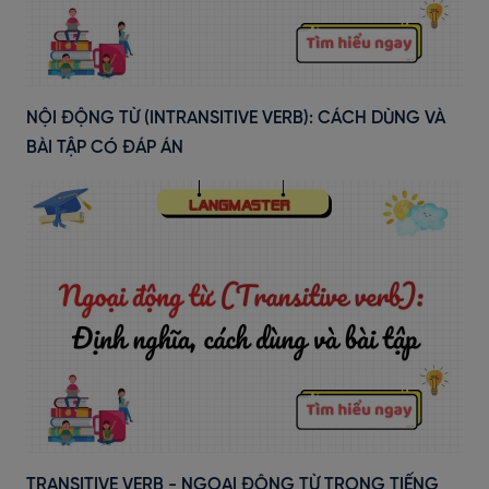
NỘI ĐỘNG TỪ (INTRANSITIVE VERB): CÁCH DÙNG VÀ
BÀI TẬP CÓ ĐÁP ÁN
TRANSITIVE VERB - NGOẠI ĐỘNG TỪ TRONG TIẾNG