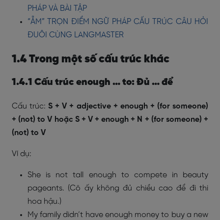
PHÁP VÀ BÀI TẬP
“ẴM” TRỌN ĐIỂM NGỮ PHÁP CẤU TRÚC CÂU HỎI
ĐUÔI CÙNG LANGMASTER
1.4 Trong một số cấu trúc khác
1.4.1 Cấu trúc enough … to: Đủ … để
Cấu trúc:
S + V + adjective + enough + (for someone)
+ (not) to V hoặc S + V + enough + N + (for someone) +
(not) to V
Ví dụ:
She is not tall enough to compete in beauty
pageants. (Cô ấy không đủ chiều cao để đi thi
hoa hậu.)
My family didn’t have enough money to buy a new