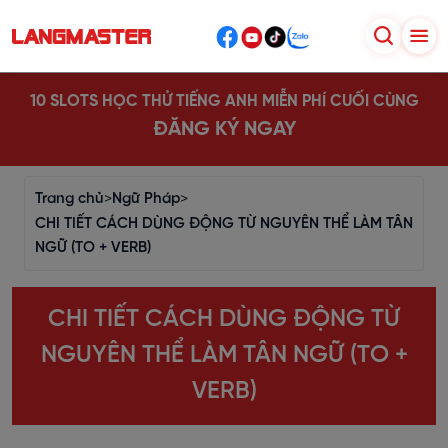
10 SLOTS HỌC THỬ TIẾNG ANH MIỄN PHÍ CUỐI CÙNG
ĐĂNG KÝ NGAY
Trang chủ
>
Ngữ Pháp
>
CHI TIẾT CÁCH DÙNG ĐỘNG TỪ NGUYÊN THỂ LÀM TÂN
NGỮ (TO + VERB)
CHI TIẾT CÁCH DÙNG ĐỘNG TỪ
NGUYÊN THỂ LÀM TÂN NGỮ (TO +
VERB)