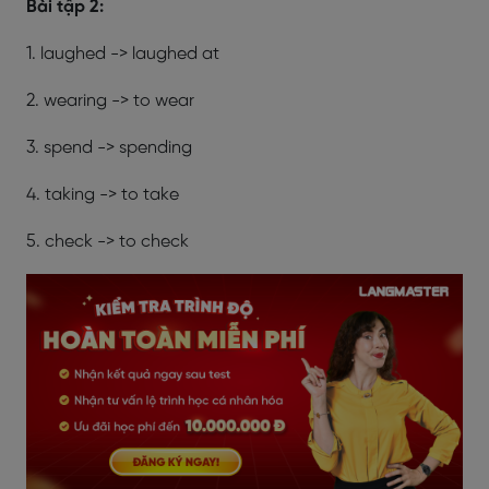
Bài tập 2:
1. laughed -> laughed at
2. wearing -> to wear
3. spend -> spending
4. taking -> to take
5. check -> to check