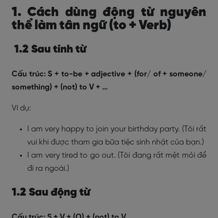
1. Cách dùng động từ nguyên
thể làm tân ngữ (to + Verb)
1.2 Sau tính từ
Cấu trúc: S + to-be + adjective + (for/ of + someone/
something) + (not) to V + …
Ví dụ:
I am very happy to join your birthday party. (Tôi rất
vui khi được tham gia bữa tiệc sinh nhật của bạn.)
I am very tired to go out. (Tôi đang rất mệt mỏi để
đi ra ngoài.)
1.2 Sau động từ
Cấu trúc: S + V + (O) + (not) to V