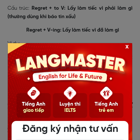
Cấu trúc:
Regret + to V: Lấy làm tiếc vì phải làm gì
(thường dùng khi báo tin xấu)
Regret + V-ing: Lấy làm tiếc vì đã làm gì
Ví dụ:
x
We regret to announce the cancellation of next
week's picnic. (Chúng tôi rất tiếc để thông báo
hủy cuộc picnic tuần sau.)
He regrets breaking up with his lover. (Anh ấy hối
tiếc đã chia tay người yêu của mình.)
3. Bài tập về động từ nguyên thể
làm tân ngữ (to + Verb)
Đăng ký nhận tư vấn
3.1 Bài tập