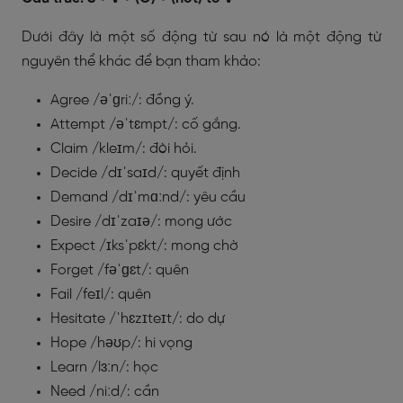
Dưới đây là một số động từ sau nó là một động từ
nguyên thể khác để bạn tham khảo:
Agree /əˈɡriː/: đồng ý.
Attempt /əˈtɛmpt/: cố gắng.
Claim /kleɪm/: đòi hỏi.
Decide /dɪˈsaɪd/: quyết định
Demand /dɪˈmɑːnd/: yêu cầu
Desire /dɪˈzaɪə/: mong ước
Expect /ɪksˈpɛkt/: mong chờ
Forget /fəˈɡɛt/: quên
Fail /feɪl/: quên
Hesitate /ˈhɛzɪteɪt/: do dự
Hope /həʊp/: hi vọng
Learn /lɜːn/: học
Need /niːd/: cần