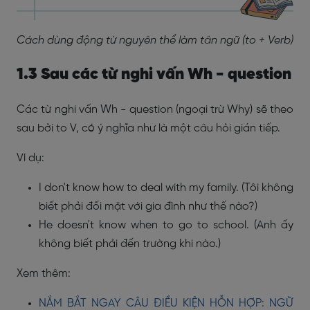
Cách dùng động từ nguyên thể làm tân ngữ (to + Verb)
1.3 Sau các từ nghi vấn Wh - question
Các từ nghi vấn Wh - question (ngoại trừ Why) sẽ theo
sau bởi to V, có ý nghĩa như là một câu hỏi gián tiếp.
Ví dụ:
I don't know how to deal with my family. (Tôi không
biết phải đối mặt với gia đình như thế nào?)
He doesn't know when to go to school. (Anh ấy
không biết phải đến trường khi nào.)
Xem thêm:
NẮM BẮT NGAY CÂU ĐIỀU KIỆN HỖN HỢP: NGỮ