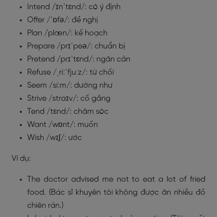
Intend /ɪnˈtɛnd/: có ý định
Offer /ˈɒfə/: đề nghị
Plan /plæn/: kế hoạch
Prepare /prɪˈpeə/: chuẩn bị
Pretend /prɪˈtɛnd/: ngăn cản
Refuse /ˌriːˈfjuːz/: từ chối
Seem /siːm/: dường như
Strive /straɪv/: cố gắng
Tend /tɛnd/: chăm sóc
Want /wɒnt/: muốn
Wish /wɪʃ/: ước
Ví dụ:
The doctor advised me not to eat a lot of fried
food. (Bác sĩ khuyên tôi không được ăn nhiều đồ
chiên rán.)