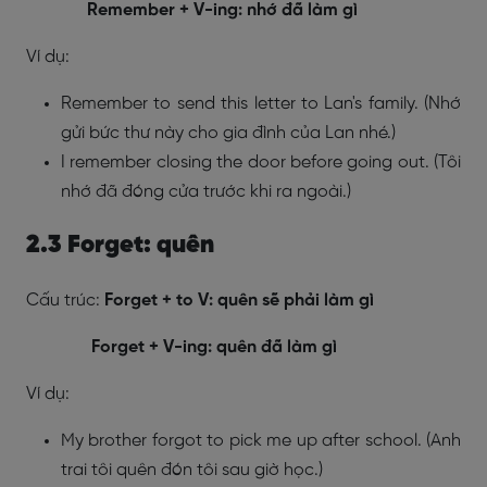
Remember + V-ing: nhớ đã làm gì
Ví dụ:
Remember to send this letter to Lan's family. (Nhớ
gửi bức thư này cho gia đình của Lan nhé.)
I remember closing the door before going out. (Tôi
nhớ đã đóng cửa trước khi ra ngoài.)
2.3 Forget: quên
Cấu trúc:
Forget + to V: quên sẽ phải làm gì
Forget + V-ing: quên đã làm gì
Ví dụ:
My brother forgot to pick me up after school. (Anh
trai tôi quên đón tôi sau giờ học.)