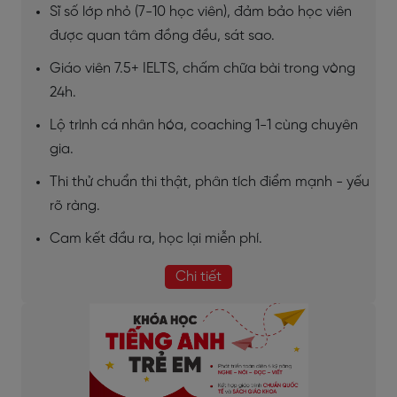
Sĩ số lớp nhỏ (7-10 học viên), đảm bảo học viên
được quan tâm đồng đều, sát sao.
Giáo viên 7.5+ IELTS, chấm chữa bài trong vòng
24h.
Lộ trình cá nhân hóa, coaching 1-1 cùng chuyên
gia.
Thi thử chuẩn thi thật, phân tích điểm mạnh - yếu
rõ ràng.
Cam kết đầu ra, học lại miễn phí.
Chi tiết