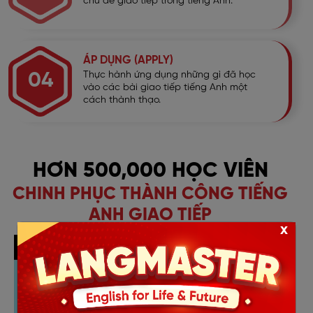
chủ đề giao tiếp trong tiếng Anh.
ÁP DỤNG (APPLY)
04
Thực hành ứng dụng những gì đã học
vào các bài giao tiếp tiếng Anh một
cách thành thạo.
HƠN 500,000 HỌC VIÊN
CHINH PHỤC THÀNH CÔNG TIẾNG
ANH GIAO TIẾP
x