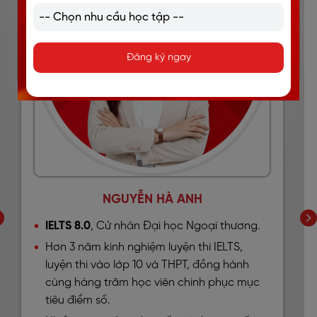
Đăng ký ngay
NGUYỄN HÀ ANH
IELTS 8.0
, Cử nhân Đại học Ngoại thương.
Hơn 3 năm kinh nghiệm luyện thi IELTS,
luyện thi vào lớp 10 và THPT, đồng hành
cùng hàng trăm học viên chinh phục mục
tiêu điểm số.