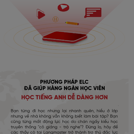
PHƯƠNG PHÁP ELC
ĐÃ GIÚP HÀNG NGÀN HỌC VIÊN
HỌC TIẾNG ANH DỄ DÀNG HƠN
Bạn từng đi học nhưng lại nhanh quên, hiểu ở lớp
nhưng về nhà không vẫn không biết làm bài tập? Bạn
cũng từng mất động lực học do chán ngấy kiểu học
truyền thống "cô giảng - trò nghe"? Đừng lo, hãy để
các thầy cô tại Langmaster trở thành trợ thủ đắc lực