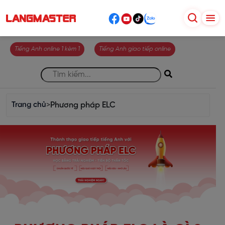
Tiếng Anh online 1 kèm 1
Tiếng Anh giao tiếp online
Trang chủ
>
Phương pháp ELC