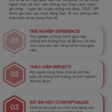
ELC là sự kết hợp giữa việc học trong lớp và áp dụng
ngoài thực tế. Học viên không học theo cách nghe -
ghi chép - luyện đề truyền thống mà được TRỰC TIẾP
tham gia vào các hoạt động thực tế như phỏng vấn,
thảo luận và áp dụng thực tế.
TRẢI NGHIỆM (EXPERIENCE)
Trải nghiệm và thực hành giao tiếp
01
những tình huống thực tế để học và hiểu
một cách sâu sắc với sự hỗ trợ của giáo
viên.
THẢO LUẬN (REFLECT)
02
Mọi người cùng nhau chia sẻ và thảo
luận về những tình huống và kinh nghiệm
đã học được.
RÚT BÀI HỌC (CONCEPTUALIZE)
03
Chốt lại quy luật và cách xây dựng các