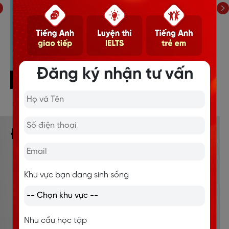
Đăng ký nhận tư vấn
ĐỘI NGŨ GIÁO VIÊN
CHUẨN
QUỐC TẾ
Khu vực bạn đang sinh sống
Nhu cầu học tập