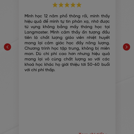
i
Mình học 12 năm phổ thông rồi, mình thấy
n
hiệu quả để mình tự tin phản xạ, nhớ được
i
từ vựng không bằng mấy tháng học tại
g
Langmaster. Mình cảm thấy ấn tượng đầu
,
tiên là chất lượng giáo viên nhiệt huyết
ự
mang lại cảm giác học đầy năng lượng.
n
Chương trình học tập trung, không bị miên
,
man. Dù chi phí cao hơn nhưng hiệu quả
g
mang lại vô cùng chất lượng so với các
,
khoá học khác họ giới thiệu tới 50-60 buổi
ử
với chi phí thấp.