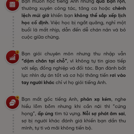
Bạn muốn học tiếng Anh nhưng
quá bận rộn
,
thường xuyên công tác, tăng ca hoặc
chênh
lệch múi giờ
khiến bạn
không thể sắp xếp lịch
học cố định
. Việc học bị ngắt quãng, nghỉ một
buổi là mất nhịp, dẫn đến dễ chán nản và bỏ
cuộc giữa chừng.
Bạn giỏi chuyên môn nhưng thu nhập vẫn
“dậm chân tại chỗ”
, vì không tự tin giao tiếp
với sếp, đồng nghiệp và đối tác. Bạn đành bất
lực nhìn dự án tốt và cơ hội thăng tiến
rơi vào
tay người khác
chỉ vì họ giỏi tiếng Anh.
Bạn mất gốc tiếng Anh,
phản xạ kém
, nghe
hiểu lõm bõm nhưng khi cần nói thì “cứng
họng”,
ấp úng
tìm từ vựng.
Nỗi sợ phát âm sai
,
sợ bị người khác đánh giá khiến bạn dần thu
mình, tự ti và mãi không tiến bộ.