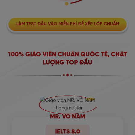
LÀM TEST ĐẦU VÀO MIỄN PHÍ ĐỂ XẾP LỚP CHUẨN
100% GIÁO VIÊN CHUẨN QUỐC TẾ, CHẤT
LƯỢNG TOP ĐẦU
MR. VÕ NAM
IELTS 8.0