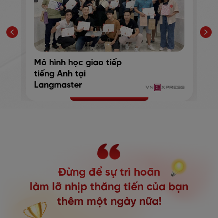
Mô hình học giao tiếp
S
tiếng Anh tại
m
Langmaster
k
Đừng để sự trì hoãn
làm lỡ nhịp thăng tiến
của bạn
thêm một ngày nữa!