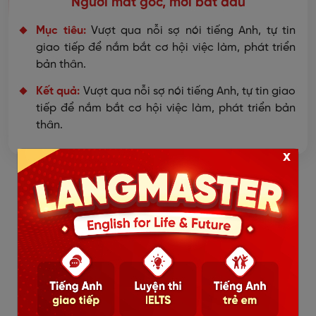
Người mất gốc, mới bắt đầu
Mục tiêu:
Vượt qua nỗi sợ nói tiếng Anh, tự tin
giao tiếp để nắm bắt cơ hội việc làm, phát triển
bản thân.
Kết quả:
Vượt qua nỗi sợ nói tiếng Anh, tự tin giao
tiếp để nắm bắt cơ hội việc làm, phát triển bản
thân.
x
TƯ VẤN LỘ TRÌNH PHÙ HỢP VỚI TÔI
LỘ TRÌNH KHÓA TIẾNG ANH
GIAO TIẾP ONLINE 1 KÈM 1