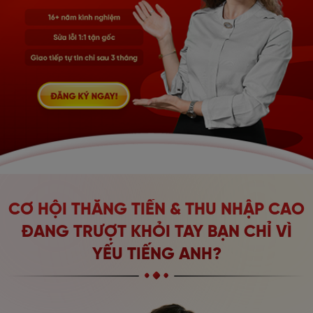
CƠ HỘI THĂNG TIẾN & THU NHẬP CAO
ĐANG TRƯỢT KHỎI TAY BẠN CHỈ VÌ
YẾU TIẾNG ANH?