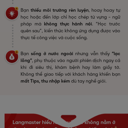
Bạn
thiếu môi trường rèn luyện
, hoay hoay tự
học hoặc đến lớp chỉ học chép từ vựng - ngữ
pháp mà
không thực hành nói
. “Học trước
quên sau”, kiến thức không ứng dụng được vào
thực tế công việc và cuộc sống.
Bạn
sống ở nước ngoài
nhưng vẫn thấy
“lạc
lõng”
, phụ thuộc vào người phiên dịch ngay cả
khi đi siêu thị, khám bệnh hay làm giấy tờ.
Không thể giao tiếp với khách hàng khiến bạn
mất Tips, thu nhập kém
dù tay nghề giỏi.
Langmaster hiểu rằng, vấn đề không nằm ở