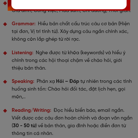
Vocabulary
Nắm vững
500+ từ vựng
thiết yếu nhất:
Gia đình, Công việc, Mua sắm, Chỉ đường, Thời gian.
Grammar
Hiểu bản chất cấu trúc câu cơ bản (Hiện
tại đơn, Vị trí tính từ). Xây dựng câu ngắn chính xác,
không còn lắp ghép từ rời rạc.
Listening
Nghe được từ khóa (keywords) và hiểu ý
chính trong các hội thoại chậm về chào hỏi, giới
thiệu bản thân.
Speaking
Phản xạ
Hỏi – Đáp
tự nhiên trong các tình
huống sinh tồn: Chào hỏi đối tác, đặt lịch hẹn, gọi
món,..
Reading/Writing
Đọc hiểu biển báo, email ngắn.
Viết được các câu đơn hoàn chỉnh và đoạn văn ngắn
(
30 - 50 từ
) về bản thân, gia đình hoặc điền đơn từ
thông tin cá nhân.