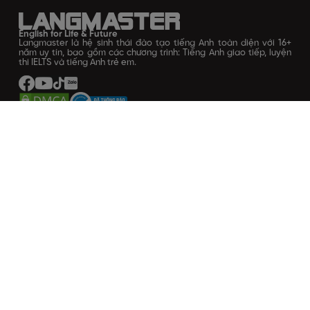
English for Life & Future
Langmaster là hệ sinh thái đào tạo tiếng Anh toàn diện với 16+
năm uy tín, bao gồm các chương trình: Tiếng Anh giao tiếp, luyện
thi IELTS và tiếng Anh trẻ em.
Về LANGMASTER
Giới thiệu
Lịch sử hình thành
Chính sách bảo mật
Trách nhiệm và cam kết
Thông tin thanh toán
HỌC TIẾNG ANH LANGMASTER
VPT: Số 201 Cầu Giấy, phường Dịch Vọng, quận Cầu Giấy, TP Hà
Nội