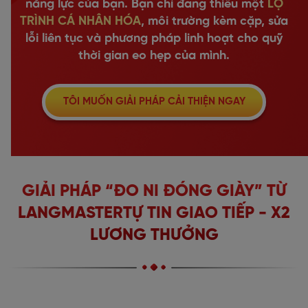
năng lực của bạn. Bạn chỉ đang thiếu một
LỘ
TRÌNH CÁ NHÂN HÓA
, môi trường kèm cặp, sửa
lỗi liên tục và phương pháp linh hoạt cho quỹ
thời gian eo hẹp của mình.
TÔI MUỐN GIẢI PHÁP CẢI THIỆN NGAY
GIẢI PHÁP “ĐO NI ĐÓNG GIÀY” TỪ
LANGMASTER
TỰ TIN GIAO TIẾP - X2
LƯƠNG THƯỞNG