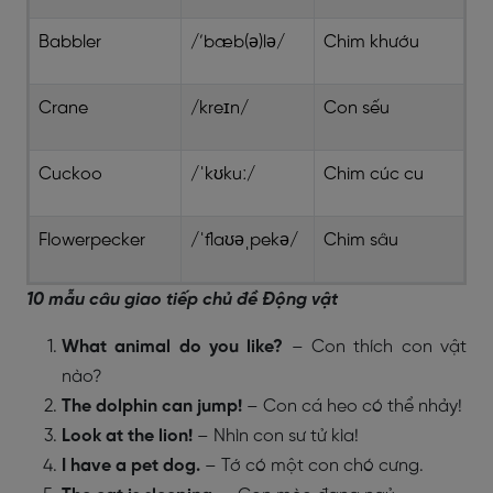
Babbler
/’bæb(ə)lə/
Chim khướu
Crane
/kreɪn/
Con sếu
Cuckoo
/ˈkʊkuː/
Chim cúc cu
Flowerpecker
/ˈflaʊəˌpekə/
Chim sâu
10 mẫu câu giao tiếp chủ đề Động vật
What animal do you like?
– Con thích con vật
nào?
The dolphin can jump!
– Con cá heo có thể nhảy!
Look at the lion!
– Nhìn con sư tử kìa!
I have a pet dog.
– Tớ có một con chó cưng.