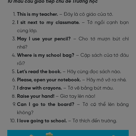
10 mẫu câu giao tiếp chủ đề Trường học
This is my teacher.
– Đây là cô giáo của tớ.
I sit next to my classmate.
– Tớ ngồi cạnh bạn
cùng lớp.
May I use your pencil?
– Cho tớ mượn bút chì
nhé?
Where is my school bag?
– Cặp sách của tớ đâu
rồi?
Let’s read the book.
– Hãy cùng đọc sách nào.
Please, open your notebook.
– Hãy mở vở ra nhé.
I draw with crayons.
– Tớ vẽ bằng bút màu.
Raise your hand!
– Giơ tay lên nào!
Can I go to the board?
– Tớ có thể lên bảng
không?
I love going to school.
– Tớ thích đến trường.