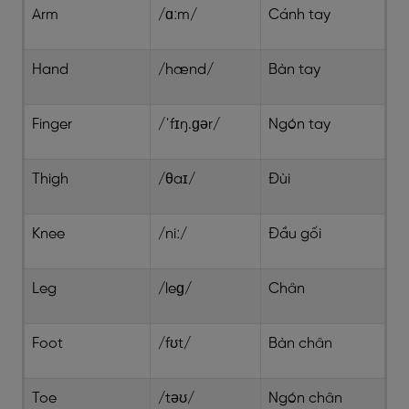
Arm
/ɑːm/
Cánh tay
Hand
/hænd/
Bàn tay
Finger
/ˈfɪŋ.ɡər/
Ngón tay
Thigh
/θaɪ/
Đùi
Knee
/niː/
Đầu gối
Leg
/leɡ/
Chân
Foot
/fʊt/
Bàn chân
Toe
/təʊ/
Ngón chân