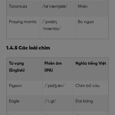
Tarantula
/təˈræntjʊlə/
Nhện
Praying mantis
/ˈpreɪɪŋ
Bọ ngựa
ˈmæntɪs/
1.4.5 Các loài chim
Từ vựng
Phiên âm
Nghĩa tiếng Việt
(English)
(IPA)
Pigeon
/ˈpɪdʒ.ən/
Chim bồ câu
Eagle
/ˈiː.gl/
Đại bàng