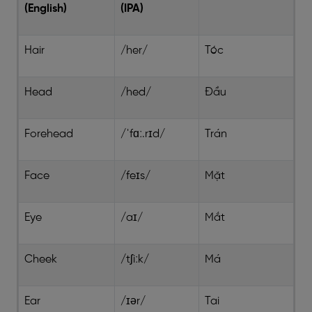
(English)
(IPA)
Hair
/her/
Tóc
Head
/hed/
Đầu
Forehead
/ˈfɑː.rɪd/
Trán
Face
/feɪs/
Mặt
Eye
/aɪ/
Mắt
Cheek
/tʃiːk/
Má
Ear
/ɪər/
Tai