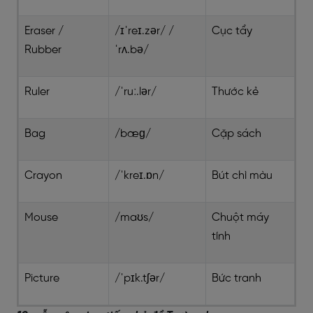
Eraser /
/ɪˈreɪ.zər/ /
Cục tẩy
Rubber
ˈrʌ.bə/
Ruler
/ˈruː.lər/
Thước kẻ
Bag
/bæɡ/
Cặp sách
Crayon
/ˈkreɪ.ɒn/
Bút chì màu
Mouse
/maʊs/
Chuột máy
tính
Picture
/ˈpɪk.tʃər/
Bức tranh