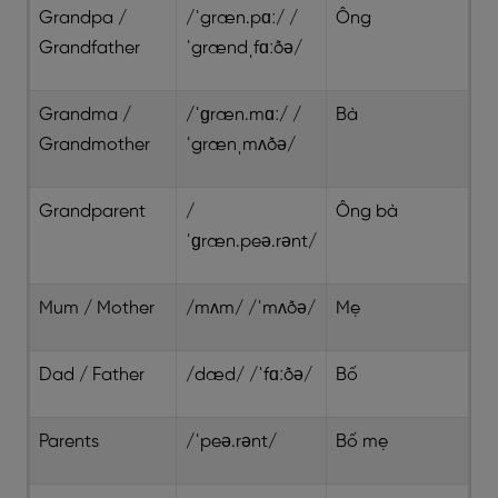
Grandpa /
/ˈgræn.pɑː/ /
Ông
Grandfather
ˈgrændˌfɑːðə/
Grandma /
/ˈɡræn.mɑː/ /
Bà
Grandmother
ˈgrænˌmʌðə/
Grandparent
/
Ông bà
ˈɡræn.peə.rənt/
Mum / Mother
/mʌm/ /ˈmʌðə/
Mẹ
Dad / Father
/dæd/ /ˈfɑːðə/
Bố
Parents
/ˈpeə.rənt/
Bố mẹ