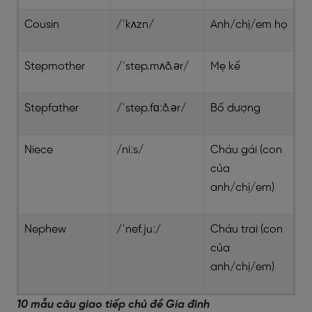
Cousin
/ˈkʌzn/
Anh/chị/em họ
Stepmother
/ˈstep.mʌð.ər/
Mẹ kế
Stepfather
/ˈstep.fɑːð.ər/
Bố dượng
Niece
/niːs/
Cháu gái (con
của
anh/chị/em)
Nephew
/ˈnef.juː/
Cháu trai (con
của
anh/chị/em)
10 mẫu câu giao tiếp chủ đề Gia đình