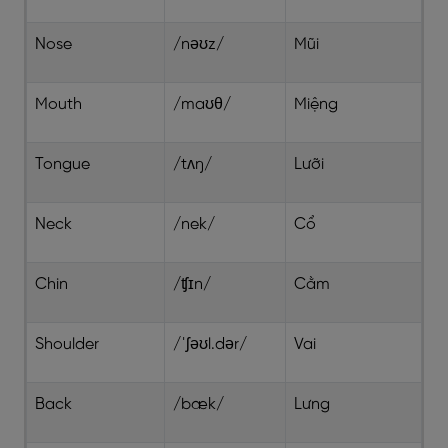
Nose
/nəʊz/
Mũi
Mouth
/maʊθ/
Miệng
Tongue
/tʌŋ/
Lưỡi
Neck
/nek/
Cổ
Chin
/ʧɪn/
Cằm
Shoulder
/ˈʃəʊl.dər/
Vai
Back
/bæk/
Lưng