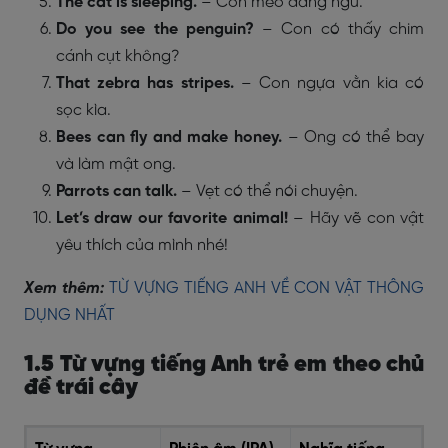
The cat is sleeping.
– Con mèo đang ngủ.
Do you see the penguin?
– Con có thấy chim
cánh cụt không?
That zebra has stripes.
– Con ngựa vằn kia có
sọc kìa.
Bees can fly and make honey.
– Ong có thể bay
và làm mật ong.
Parrots can talk.
– Vẹt có thể nói chuyện.
Let’s draw our favorite animal!
– Hãy vẽ con vật
yêu thích của mình nhé!
Xem thêm:
TỪ VỰNG TIẾNG ANH VỀ CON VẬT THÔNG
DỤNG NHẤT
1.5 Từ vựng tiếng Anh trẻ em theo chủ
đề trái cây