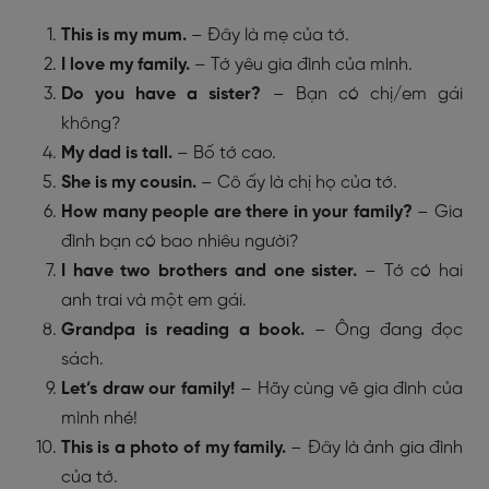
This is my mum.
– Đây là mẹ của tớ.
I love my family.
– Tớ yêu gia đình của mình.
Do you have a sister?
– Bạn có chị/em gái
không?
My dad is tall.
– Bố tớ cao.
She is my cousin.
– Cô ấy là chị họ của tớ.
How many people are there in your family?
– Gia
đình bạn có bao nhiêu người?
I have two brothers and one sister.
– Tớ có hai
anh trai và một em gái.
Grandpa is reading a book.
– Ông đang đọc
sách.
Let’s draw our family!
– Hãy cùng vẽ gia đình của
mình nhé!
This is a photo of my family.
– Đây là ảnh gia đình
của tớ.