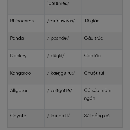
ˈpɒtəməs/
Rhinoceros
/raɪˈnɒsərəs/
Tê giác
Panda
/ˈpændə/
Gấu trúc
Donkey
/ˈdɒŋki/
Con lừa
Kangaroo
/ˌkæŋgəˈruː/
Chuột túi
Alligator
/ˈælɪgeɪtə/
Cá sấu mõm
ngắn
Coyote
/ˈkaɪ.oʊ.ti/
Sói đồng cỏ