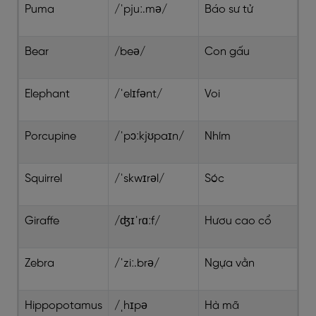
Puma
/ˈpjuː.mə/
Báo sư tử
Bear
/beə/
Con gấu
Elephant
/ˈelɪfənt/
Voi
Porcupine
/ˈpɔːkjʊpaɪn/
Nhím
Squirrel
/ˈskwɪrəl/
Sóc
Giraffe
/ʤɪˈrɑːf/
Hươu cao cổ
Zebra
/ˈziː.brə/
Ngựa vằn
Hippopotamus
/ˌhɪpə
Hà mã