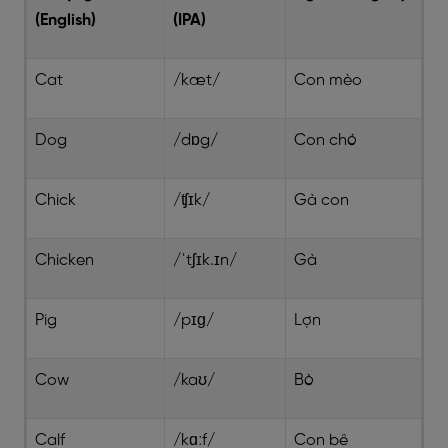
(English)
(IPA)
Cat
/kæt/
Con mèo
Dog
/dɒg/
Con chó
Chick
/ʧɪk/
Gà con
Chicken
/ˈtʃɪk.ɪn/
Gà
Pig
/pɪɡ/
Lợn
Cow
/kaʊ/
Bò
Calf
/kɑːf/
Con bê