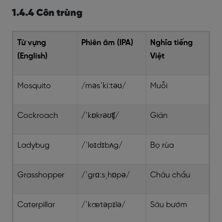
1.4.4 Côn trùng
Từ vựng
Phiên âm (IPA)
Nghĩa tiếng
(English)
Việt
Mosquito
/məsˈkiːtəʊ/
Muỗi
Cockroach
/ˈkɒkrəʊʧ/
Gián
Ladybug
/ˈleɪdɪbʌg/
Bọ rùa
Grasshopper
/ˈgrɑːsˌhɒpə/
Châu chấu
Caterpillar
/ˈkætəpɪlə/
Sâu bướm