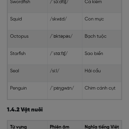
Swordfish
/ˈsɔːdfɪʃ/
Cá kiếm
Squid
/skwɪd/
Con mực
Octopus
/ˈɒktəpəs/
Bạch tuộc
Starfish
/ˈstɑːfɪʃ/
Sao biển
Seal
/siːl/
Hải cẩu
Penguin
/ˈpɛŋgwɪn/
Chim cánh cụt
1.4.2 Vật nuôi
Từ vựng
Phiên âm
Nghĩa tiếng Việt