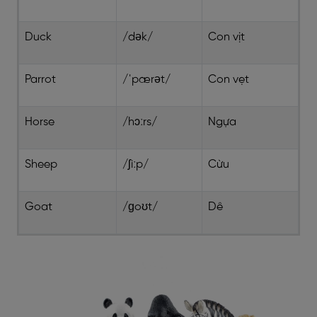
Duck
/dək/
Con vịt
Parrot
/ˈpærət/
Con vẹt
Horse
/hɔːrs/
Ngựa
Sheep
/ʃiːp/
Cừu
Goat
/ɡoʊt/
Dê