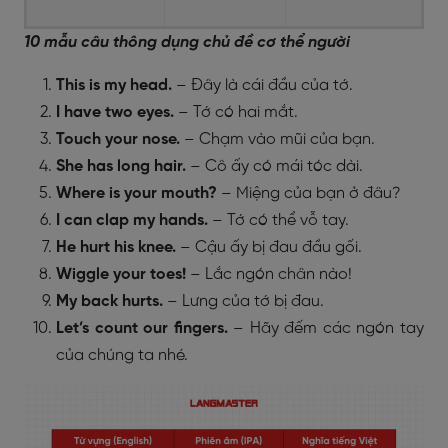
10 mẫu câu thông dụng chủ đề cơ thể người
This is my head.
– Đây là cái đầu của tớ.
I have two eyes.
– Tớ có hai mắt.
Touch your nose.
– Chạm vào mũi của bạn.
She has long hair.
– Cô ấy có mái tóc dài.
Where is your mouth?
– Miệng của bạn ở đâu?
I can clap my hands.
– Tớ có thể vỗ tay.
He hurt his knee.
– Cậu ấy bị đau đầu gối.
Wiggle your toes!
– Lắc ngón chân nào!
My back hurts.
– Lưng của tớ bị đau.
Let’s count our fingers.
– Hãy đếm các ngón tay
của chúng ta nhé.