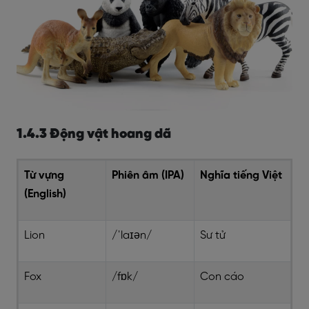
1.4.3 Động vật hoang dã
Từ vựng
Phiên âm (IPA)
Nghĩa tiếng Việt
(English)
Lion
/ˈlaɪən/
Sư tử
Fox
/fɒk/
Con cáo