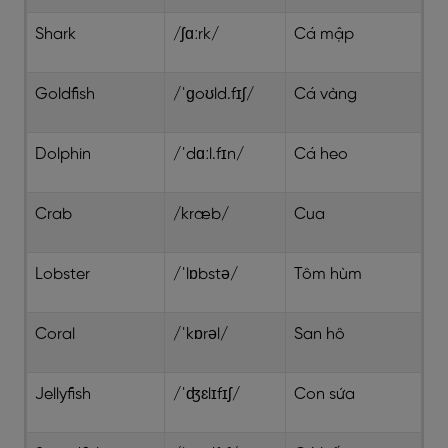
Shark
/ʃɑːrk/
Cá mập
Goldfish
/ˈɡoʊld.fɪʃ/
Cá vàng
Dolphin
/ˈdɑːl.fɪn/
Cá heo
Crab
/kræb/
Cua
Lobster
/ˈlɒbstə/
Tôm hùm
Coral
/ˈkɒrəl/
San hô
Jellyfish
/ˈʤɛlɪfɪʃ/
Con sứa