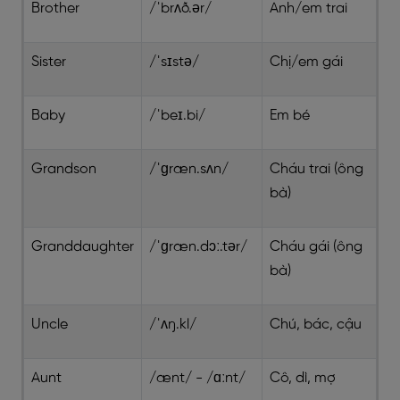
Brother
/ˈbrʌð.ər/
Anh/em trai
Sister
/ˈsɪstə/
Chị/em gái
Baby
/ˈbeɪ.bi/
Em bé
Grandson
/ˈɡræn.sʌn/
Cháu trai (ông
bà)
Granddaughter
/ˈɡræn.dɔː.tər/
Cháu gái (ông
bà)
Uncle
/ˈʌŋ.kl/
Chú, bác, cậu
Aunt
/ænt/ - /ɑːnt/
Cô, dì, mợ