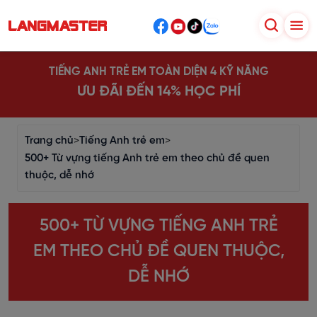
TIẾNG ANH TRẺ EM TOÀN DIỆN 4 KỸ NĂNG
ƯU ĐÃI ĐẾN 14% HỌC PHÍ
Trang chủ
>
Tiếng Anh trẻ em
>
500+ Từ vựng tiếng Anh trẻ em theo chủ đề quen
thuộc, dễ nhớ
500+ TỪ VỰNG TIẾNG ANH TRẺ
EM THEO CHỦ ĐỀ QUEN THUỘC,
DỄ NHỚ