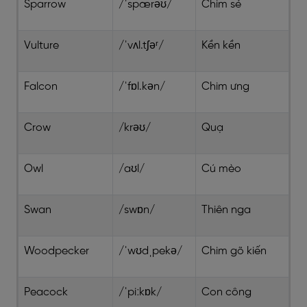
Sparrow
/ˈspærəʊ/
Chim sẻ
Vulture
/ˈvʌl.tʃəʳ/
Kền kền
Falcon
/ˈfɒl.kən/
Chim ưng
Crow
/krəʊ/
Quạ
Owl
/aʊl/
Cú mèo
Swan
/swɒn/
Thiên nga
Woodpecker
/ˈwʊdˌpekə/
Chim gõ kiến
Peacock
/ˈpiːkɒk/
Con công