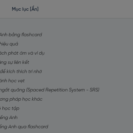
Mục lục
[Ẩn]
g Anh bằng flashcard
hiệu quả
cách phát âm và ví dụ
ng sự liên kết
ể kích thích trí nhớ
ránh học vẹt
 ngắt quãng (Spaced Repetition System - SRS)
hương pháp học khác
độ học tập
iếng Anh
ếng Anh qua flashcard