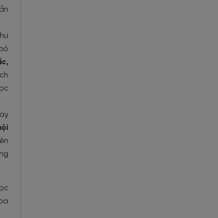
cần
như
 bỏ
ắc,
ách
học
hay
nội
yên
ống
học
hoa