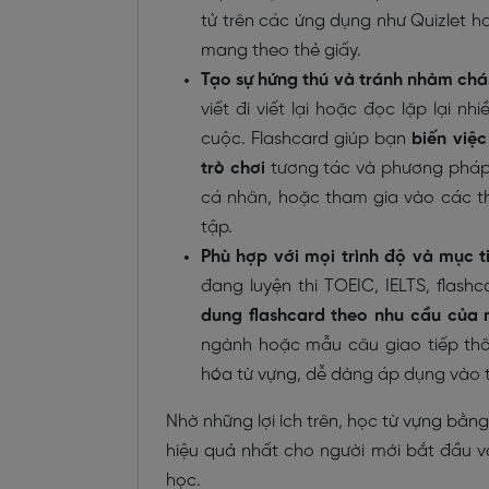
tử trên các ứng dụng như Quizlet h
mang theo thẻ giấy.
Tạo sự hứng thú và tránh nhàm chá
viết đi viết lại hoặc đọc lặp lại 
cuộc. Flashcard giúp bạn
biến việc
trò chơi
tương tác và phương pháp k
cá nhân, hoặc tham gia vào các t
tập.
Phù hợp với mọi trình độ và mục t
đang luyện thi TOEIC, IELTS, flas
dung flashcard theo nhu cầu của 
ngành hoặc mẫu câu giao tiếp thô
hóa từ vựng, dễ dàng áp dụng vào t
Nhờ những lợi ích trên, học từ vựng bằ
hiệu quả nhất cho người mới bắt đầu 
học.