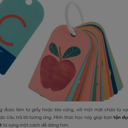
ng được làm từ giấy hoặc bìa cứng, với một mặt chứa từ v
oặc câu trả lời tương ứng. Hình thức học này giúp bạn
tận d
ớ
từ vựng một cách dễ dàng hơn.