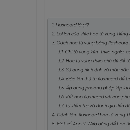
1. Flashcard là gì?
2. Lợi ích của việc học từ vựng Tiến
3. Cách học từ vựng bằng flashcard 
3.1. Ghi từ vựng kèm theo nghĩa, 
3.2. Học từ vựng theo chủ đề để tă
3.3. Sử dụng hình ảnh và màu sắc đ
3.4. Đảo lộn thứ tự flashcard để t
3.5. Áp dụng phương pháp lặp lại
3.6. Kết hợp flashcard với các p
3.7. Tự kiểm tra và đánh giá tiến 
4. Cách làm flashcard học từ vựng T
5. Một số App & Web dùng để học ti