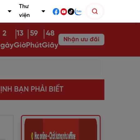
Thư
viện
2
13
59
46
Nhận ưu đãi
gày
Giờ
Phút
Giây
NH BẠN PHẢI BIẾT