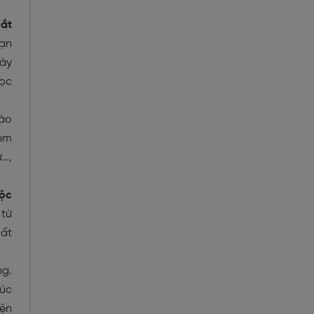
gắt
bạn
này
học
vào
kèm
ừ…,
ộc
 từ
uất
ng.
lúc
iện