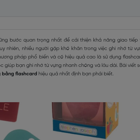
ững bước quan trọng nhất để cải thiện khả năng giao tiếp
uy nhiên, nhiều người gặp khó khăn trong việc ghi nhớ từ v
ương pháp phổ biến và có hiệu quả cao là sử dụng flashca
 giúp bạn ghi nhớ từ vựng nhanh chóng và lâu dài. Bài viết 
g bằng flashcard
hiệu quả nhất định bạn phải biết.