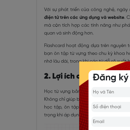
Với sự phát triển của công nghệ, ngày
điện tử trên các ứng dụng và website
. 
mà còn tích hợp các tính năng như phát
quan và sinh động hơn.
Flashcard hoạt động dựa trên nguyên 
bạn ôn tập từ vựng theo chu kỳ khoa h
nhớ lâu dài, trong khi các từ dễ sẽ xuất h
2. Lợi ích của việc học 
Đăng ký
Học từ vựng bằng flashcard mang lại nh
Không chỉ giúp bạn ghi nhớ từ vựng nh
học tập, ôn tập có hệ thống và tối ưu 
trọng khi áp dụng phương pháp học từ v