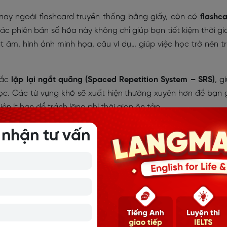
 nay ngoài flashcard truyền thống bằng giấy, còn có
flashc
Các phiên bản số hóa này không chỉ giúp bạn tiết kiệm thời gi
 âm, hình ảnh minh họa, câu ví dụ… giúp việc học trở nên t
tắc
lặp lại ngắt quãng (Spaced Repetition System – SRS)
, g
ọc. Các từ vựng khó sẽ xuất hiện thường xuyên hơn để bạn 
iện ít hơn để tránh lãng phí thời gian ôn tập.
từ vựng Tiếng Anh bằng flashcard
 nhận tư vấn
iều lợi ích vượt trội so với các phương pháp học truyền thố
anh chóng, phương pháp này còn tạo điều kiện để bạn chủ đ
hóa khả năng tiếp thu từ mới. Dưới đây là những lợi ích q
ựng bằng flashcard: