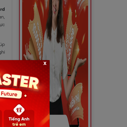
ard
an,
rực
iúp
ghi
x
ng.
ộng
uan