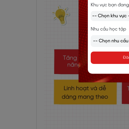
Khu vực bạn đang
Nhu cầu học tập
Đă