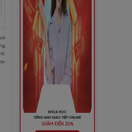
 và
ựng
rd.
sau
KHÓA HỌC
TIẾNG ANH GIAO TIẾP ONLINE
GIẢM ĐẾN 20%