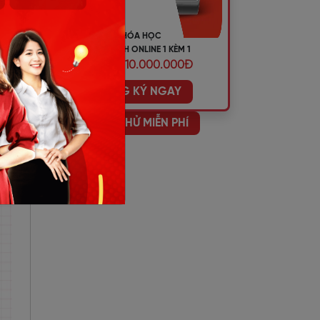
KHÓA HỌC
TIẾNG ANH ONLINE 1 KÈM 1
ƯU ĐÃI 10.000.000Đ
ĐĂNG KÝ NGAY
HỌC THỬ MIỄN PHÍ