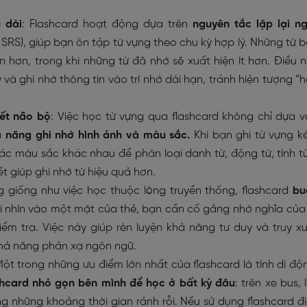
 dài
: Flashcard hoạt động dựa trên
nguyên tắc lặp lại n
SRS), giúp bạn ôn tập từ vựng theo chu kỳ hợp lý. Những từ 
 hơn, trong khi những từ đã nhớ sẽ xuất hiện ít hơn. Điều 
 và ghi nhớ thông tin vào trí nhớ dài hạn, tránh hiện tượng “
 kết não bộ
: Việc học từ vựng qua flashcard không chỉ dựa 
 năng ghi nhớ hình ảnh và màu sắc.
Khi bạn ghi từ vựng 
c màu sắc khác nhau để phân loại danh từ, động từ, tính t
t giúp ghi nhớ từ hiệu quả hơn.
g giống như việc học thuộc lòng truyền thống, flashcard
bu
hi nhìn vào một mặt của thẻ, bạn cần cố gắng nhớ nghĩa của
kiểm tra. Việc này giúp rèn luyện khả năng tư duy và truy x
n khả năng phản xạ ngôn ngữ.
Một trong những ưu điểm lớn nhất của flashcard là tính di độ
hcard nhỏ gọn bên mình để học ở bất kỳ đâu
: trên xe bus, 
g những khoảng thời gian rảnh rỗi. Nếu sử dụng flashcard đ