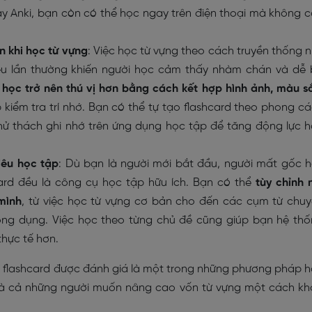
ay Anki, bạn còn có thể học ngay trên điện thoại mà không 
n khi học từ vựng
: Việc học từ vựng theo cách truyền thống 
nhiều lần thường khiến người học cảm thấy nhàm chán và dễ
 học trở nên thú vị hơn bằng cách kết hợp hình ảnh, màu s
iểm tra trí nhớ. Bạn có thể tự tạo flashcard theo phong c
hử thách ghi nhớ trên ứng dụng học tập để tăng động lực 
iêu học tập
: Dù bạn là người mới bắt đầu, người mất gốc 
hcard đều là công cụ học tập hữu ích. Bạn có thể
tùy chỉnh 
mình
, từ việc học từ vựng cơ bản cho đến các cụm từ chu
ng dụng. Việc học theo từng chủ đề cũng giúp bạn hệ th
hực tế hơn.
ng flashcard được đánh giá là một trong những phương pháp 
và cả những người muốn nâng cao vốn từ vựng một cách k