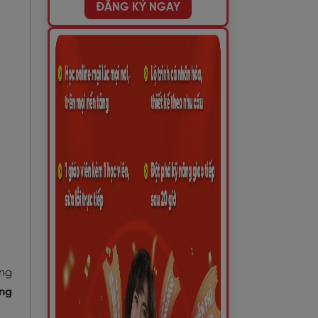
ĐĂNG KÝ NGAY
ựng
ụng