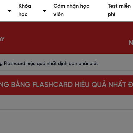
Khóa
Cảm nhận học
Test miễn
học
viên
phí
AY
N
 Flashcard hiệu quả nhất định bạn phải biết
G BẰNG FLASHCARD HIỆU QUẢ NHẤT ĐỊ