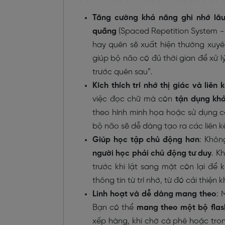
Tăng cường khả năng ghi nhớ lâu
quãng
(Spaced Repetition System - 
hay quên sẽ xuất hiện thường xuyên
giúp bộ não có đủ thời gian để xử lý
trước quên sau”.
Kích thích trí nhớ thị giác và liên
việc đọc chữ mà còn
tận dụng khả
theo hình minh họa hoặc sử dụng cá
bộ não sẽ dễ dàng tạo ra các liên kế
Giúp học tập chủ động hơn
: Khôn
người học phải chủ động tư duy
. K
trước khi lật sang mặt còn lại để 
thông tin từ trí nhớ, từ đó cải thiệ
Linh hoạt và dễ dàng mang theo
: 
Bạn có thể
mang theo một bộ flas
xếp hàng, khi chờ cà phê hoặc tron