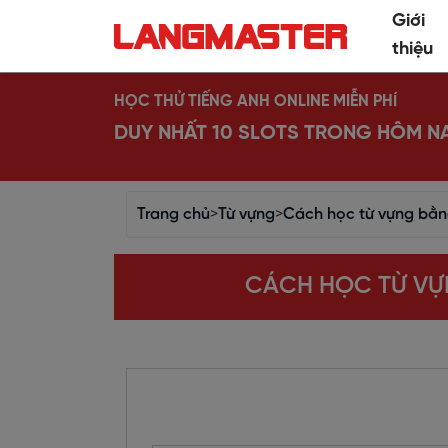
Giới
thiệu
HỌC THỬ TIẾNG ANH ONLINE MIỄN PHÍ
DUY NHẤT 10 SLOTS TRONG HÔM N
Trang chủ
>
Từ vựng
>
Cách học từ vựng bằng
CÁCH HỌC TỪ VỰN