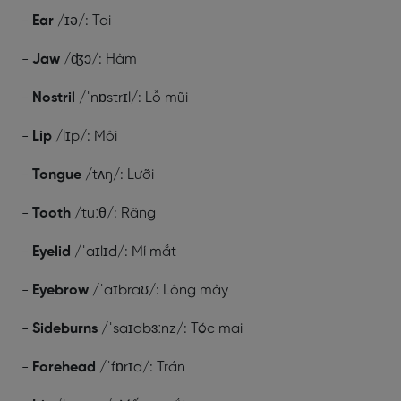
-
Ear
/ɪə/: Tai
-
Jaw
/ʤɔ/: Hàm
-
Nostril
/ˈnɒstrɪl/: Lỗ mũi
-
Lip
/lɪp/: Môi
-
Tongue
/tʌŋ/: Lưỡi
-
Tooth
/tuːθ/: Răng
-
Eyelid
/ˈaɪlɪd/: Mí mắt
-
Eyebrow
/ˈaɪbraʊ/: Lông mày
-
Sideburns
/ˈsaɪdbɜːnz/: Tóc mai
-
Forehead
/ˈfɒrɪd/: Trán