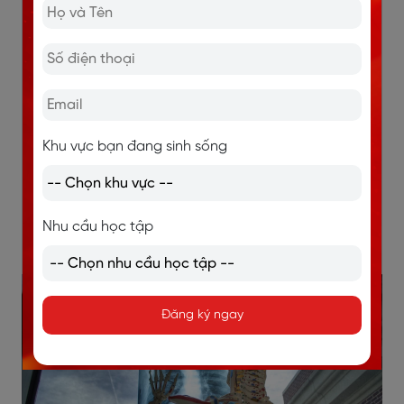
-
Humerus
: Xương cánh tay
-
Rib
/
rɪb/
: Xương sườn
-
Kneecap
/
ˈniːkæp/
: Xương bánh chè
-
Vertebra
/
ˈvɜːtɪbrə/
: Đốt sống
Khu vực bạn đang sinh sống
-
Femur
/
ˈfiːmə/
: Xương đùi
-
Collarbone
/
ˈkɒləbəʊn/
: Xương quai xanh
Nhu cầu học tập
-
Hip bone
/
hɪp
bəʊn/
: Xương hông
Đăng ký ngay