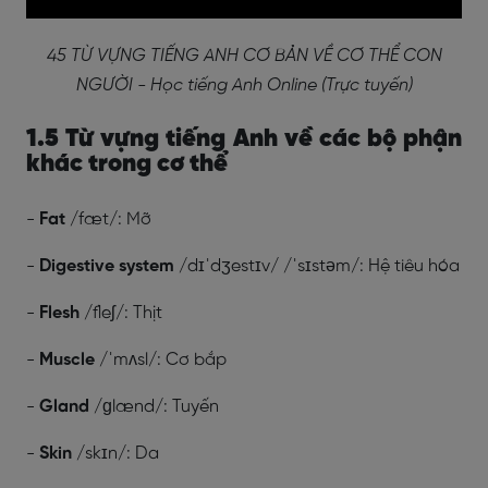
45 TỪ VỰNG TIẾNG ANH CƠ BẢN VỀ CƠ THỂ CON
NGƯỜI - Học tiếng Anh Online (Trực tuyến)
1.5 Từ vựng tiếng Anh về các bộ phận
khác trong cơ thể
-
Fat
/fæt/: Mỡ
-
Digestive system
/dɪˈdʒestɪv/ /ˈsɪstəm/: Hệ tiêu hóa
-
Flesh
/fleʃ/: Thịt
-
Muscle
/ˈmʌsl/: Cơ bắp
-
Gland
/ɡlænd/: Tuyến
-
Skin
/skɪn/: Da