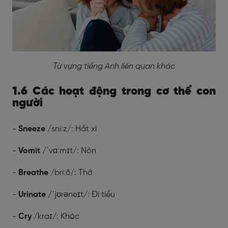
Từ vựng tiếng Anh liên quan khác
1.6 Các hoạt động trong cơ thể con
người
-
Sneeze
/sniːz/: Hắt xì
-
Vomit
/ˈvɑːmɪt/: Nôn
-
Breathe
/briːð/: Thở
-
Urinate
/ˈjʊrəneɪt/: Đi tiểu
-
Cry
/kraɪ/: Khóc