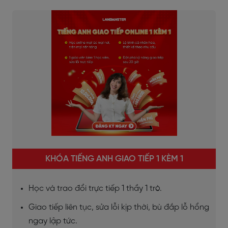
KHÓA TIẾNG ANH GIAO TIẾP 1 KÈM 1
Học và trao đổi trực tiếp 1 thầy 1 trò.
Giao tiếp liên tục, sửa lỗi kịp thời, bù đắp lỗ hổng
ngay lập tức.