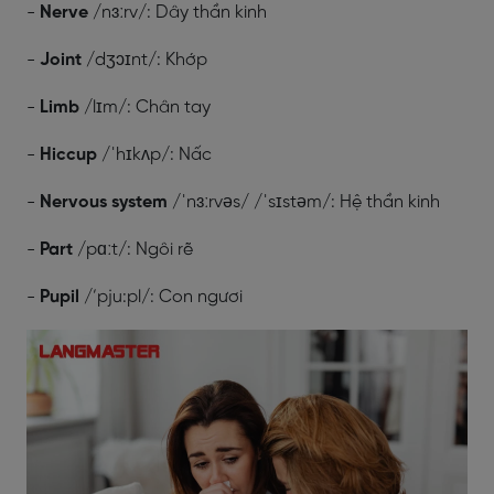
-
Nerve
/nɜːrv/: Dây thần kinh
-
Joint
/dʒɔɪnt/: Khớp
-
Limb
/lɪm/: Chân tay
-
Hiccup
/ˈhɪkʌp/: Nấc
-
Nervous system
/ˈnɜːrvəs/ /ˈsɪstəm/: Hệ thần kinh
-
Part
/pɑːt/: Ngôi rẽ
-
Pupil
/’pju:pl/: Con ngươi