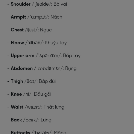
-
Shoulder
/ˈʃəʊldə/: Bờ vai
-
Armpit
/ˈɑːmpɪt/: Nách
-
Chest
/ʧɛst/: Ngực
-
Elbow
/ˈɛlbəʊ/: Khuỷu tay
-
Upper arm
/ˈʌpər ɑːm/: Bắp tay
-
Abdomen
/ˈæbdəmɛn/: Bụng
-
Thigh
/θaɪ/: Bắp đùi
-
Knee
/ni/: Đầu gối
-
Waist
/weɪst/: Thắt lưng
-
Back
/bæk/: Lưng
-
Buttocks
/ˈbʌtəks/: Mông