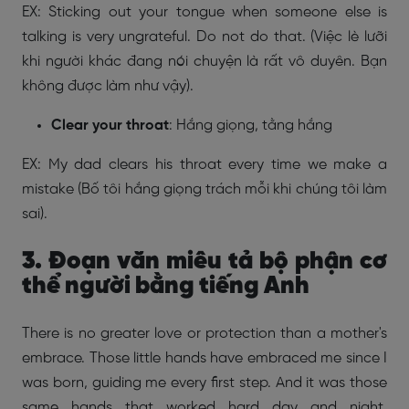
EX: Sticking out your tongue when someone else is
talking is very ungrateful. Do not do that. (Việc lè lưỡi
khi người khác đang nói chuyện là rất vô duyên. Bạn
không được làm như vậy).
Clear your throat
: Hắng giọng, tằng hắng
EX: My dad clears his throat every time we make a
mistake (Bố tôi hắng giọng trách mỗi khi chúng tôi làm
sai).
3. Đoạn văn miêu tả bộ phận cơ
thể người bằng tiếng Anh
There is no greater love or protection than a mother's
embrace. Those little hands have embraced me since I
was born, guiding me every first step. And it was those
same hands that worked hard day and night,