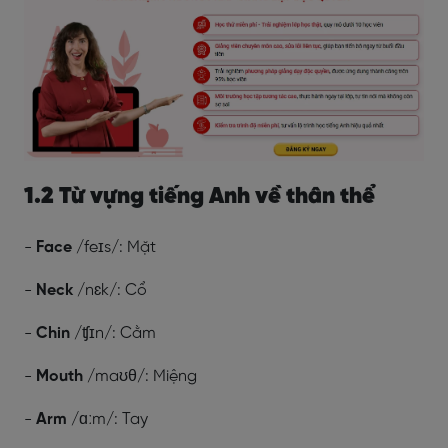
1.2 Từ vựng tiếng Anh về thân thể
-
Face
/feɪs/: Mặt
-
Neck
/nɛk/: Cổ
-
Chin
/ʧɪn/: Cằm
-
Mouth
/maʊθ/: Miệng
-
Arm
/ɑːm/: Tay