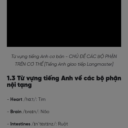
Từ vựng tiếng Anh cơ bản - CHỦ ĐỀ CÁC BỘ PHẬN
TRÊN CƠ THỂ [Tiếng Anh giao tiếp Langmaster]
1.3 Từ vựng tiếng Anh về các bộ phận
nội tạng
-
Heart
/hɑːt/: Tim
-
Brain
/breɪn/: Não
-
Intestines
/ɪnˈtɛstɪnz/: Ruột