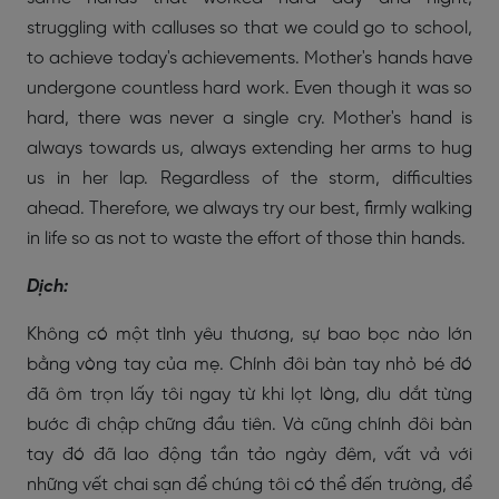
struggling with calluses so that we could go to school,
to achieve today's achievements. Mother's hands have
undergone countless hard work. Even though it was so
hard, there was never a single cry. Mother's hand is
always towards us, always extending her arms to hug
us in her lap. Regardless of the storm, difficulties
ahead. Therefore, we always try our best, firmly walking
in life so as not to waste the effort of those thin hands.
Dịch:
Không có một tình yêu thương, sự bao bọc nào lớn
bằng vòng tay của mẹ. Chính đôi bàn tay nhỏ bé đó
đã ôm trọn lấy tôi ngay từ khi lọt lòng, dìu dắt từng
bước đi chập chững đầu tiên. Và cũng chính đôi bàn
tay đó đã lao động tần tảo ngày đêm, vất vả với
những vết chai sạn để chúng tôi có thể đến trường, để