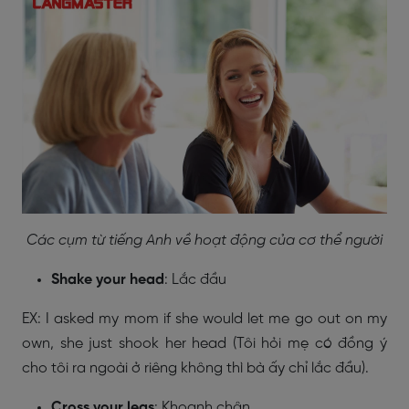
Các cụm từ tiếng Anh về hoạt động của cơ thể người
Shake your head
: Lắc đầu
EX: I asked my mom if she would let me go out on my
own, she just shook her head (Tôi hỏi mẹ có đồng ý
cho tôi ra ngoài ở riêng không thì bà ấy chỉ lắc đầu).
Cross your legs
: Khoanh chân