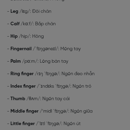
-
Leg
/lɛg/: Đôi chân
-
Calf
/kɑːf/: Bắp chân
-
Hip
/hip/: Hông
-
Fingernail
/ˈfɪŋgəneɪl/: Móng tay
-
Palm
/pɑːm/: Lòng bàn tay
-
Ring finger
/rɪŋ ˈfɪŋgə/: Ngón đeo nhẫn
-
Index finger
/ˈɪndɛks ˈfɪŋgə/: Ngón trỏ
-
Thumb
/θʌm/: Ngón tay cái
-
Middle finger
/‘midl ˈfɪŋgə/: Ngón giữa
-
Little finger
/ˈlɪtl ˈfɪŋgə/: Ngón út