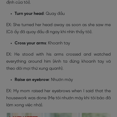
định của tôi).
Turn your head
: Quay đầu
EX: She turned her head away as soon as she saw me
(Cô ấy đã quay đầu đi ngay khi nhìn thấy tôi).
Cross your arms
: Khoanh tay
EX: He stood with his arms crossed and watched
everything around him (Anh ta đứng khoanh tay và
theo dõi mọi thứ xung quanh).
Raise an eyebrow
: Nhướn mày
EX: My mom raised her eyebrows when I said that the
housework was done (Mẹ tôi nhướn mày khi tôi bảo đã
làm xong việc nhà).