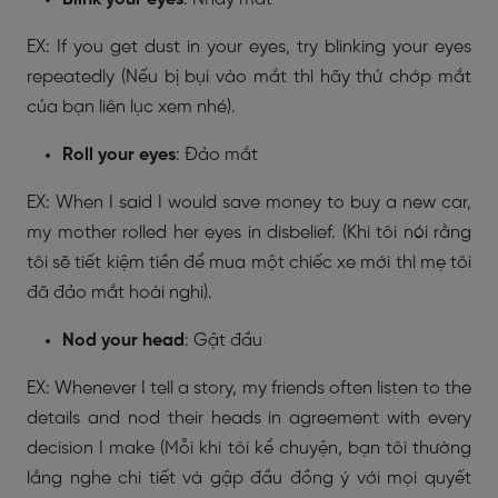
EX: If you get dust in your eyes, try blinking your eyes
repeatedly (Nếu bị bụi vào mắt thì hãy thử chớp mắt
của bạn liên lục xem nhé).
Roll your eyes
: Đảo mắt
EX: When I said I would save money to buy a new car,
my mother rolled her eyes in disbelief. (Khi tôi nói rằng
tôi sẽ tiết kiệm tiền để mua một chiếc xe mới thì mẹ tôi
đã đảo mắt hoài nghi).
Nod your head
: Gật đầu
EX: Whenever I tell a story, my friends often listen to the
details and nod their heads in agreement with every
decision I make (Mỗi khi tôi kể chuyện, bạn tôi thường
lắng nghe chi tiết và gập đầu đồng ý với mọi quyết