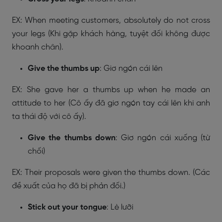
EX: When meeting customers, absolutely do not cross
your legs (Khi gặp khách hàng, tuyệt đối không được
khoanh chân).
Give the thumbs up
: Giơ ngón cái lên
EX: She gave her a thumbs up when he made an
attitude to her (Cô ấy đã giơ ngón tay cái lên khi anh
ta thái độ với cô ấy).
Give the thumbs down
: Giơ ngón cái xuống (từ
chối)
EX: Their proposals were given the thumbs down. (Các
đề xuất của họ đã bị phản đối.)
Stick out your tongue
: Lè lưỡi