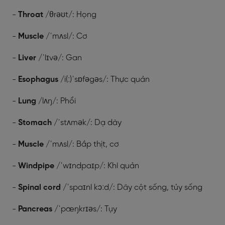
-
Throat
/θrəʊt/: Họng
-
Muscle
/ˈmʌsl/: Cơ
-
Liver
/ˈlɪvə/: Gan
-
Esophagus
/i(ː)ˈsɒfəgəs/: Thực quản
-
Lung
/lʌŋ/: Phổi
-
Stomach
/ˈstʌmək/: Dạ dày
-
Muscle
/ˈmʌsl/: Bắp thịt, cơ
-
Windpipe
/ˈwɪndpaɪp/: Khí quản
-
Spinal cord
/ˈspaɪnl kɔːd/: Dây cột sống, tủy sống
-
Pancreas
/ˈpæŋkrɪəs/: Tụy