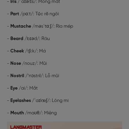
-
Iris
/ˈaɪərɪs/: Mống mắt
-
Part
/pɑːt/: Tóc rẽ ngôi
-
Mustache
/məsˈtɑːʃ/: Ria mép
-
Beard
/bɪəd/: Râu
-
Cheek
/tʃi:k/: Má
-
Nose
/nouz/: Mũi
-
Nostril
/‘nɔstril/: Lỗ mũi
-
Eye
/ai/: Mắt
-
Eyelashes
/ˈaɪlæʃ/: Lông mi
-
Mouth
/maʊθ/: Miệng