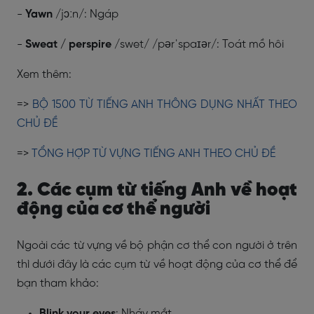
-
Yawn
/jɔːn/: Ngáp
-
Sweat / perspire
/swet/ /pərˈspaɪər/: Toát mồ hôi
Xem thêm:
=>
BỘ 1500 TỪ TIẾNG ANH THÔNG DỤNG NHẤT THEO
CHỦ ĐỀ
=>
TỔNG HỢP TỪ VỰNG TIẾNG ANH THEO CHỦ ĐỀ
2. Các cụm từ tiếng Anh về hoạt
động của cơ thể người
Ngoài các từ vựng về bộ phận cơ thể con người ở trên
thì dưới đây là các cụm từ về hoạt động của cơ thể để
bạn tham khảo:
Blink your eyes
: Nháy mắt