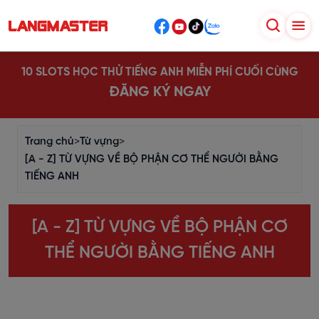
10 SLOTS HỌC THỬ TIẾNG ANH MIỄN PHÍ CUỐI CÙNG
ĐĂNG KÝ NGAY
Trang chủ
>
Từ vựng
>
[A - Z] TỪ VỰNG VỀ BỘ PHẬN CƠ THỂ NGƯỜI BẰNG
TIẾNG ANH
[A - Z] TỪ VỰNG VỀ BỘ PHẬN CƠ
THỂ NGƯỜI BẰNG TIẾNG ANH