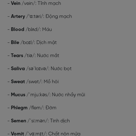
-
Vein
/vein/: Tĩnh mạch
-
Artery
/‘ɑ:təri/: Động mạch
-
Blood
/blʌd/: Máu
-
Bile
/baɪl/: Dịch mật
-
Tears
/tiə/: Nước mắt
-
Saliva
/səˈlaɪvə/: Nước bọt
-
Sweat
/swet/: Mồ hôi
-
Mucus
/ˈmjuːkəs/: Nước nhầy mũi
-
Phlegm
/flem/: Đờm
-
Semen
/ˈsiːmən/: Tinh dịch
-
Vomit
/ˈvɑːmɪt/: Chất nôn mửa