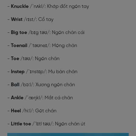
-
Knuckle
/ˈnʌkl/: Khớp đốt ngón tay
-
Wrist
/rɪst/: Cổ tay
-
Big toe
/bɪg təʊ/: Ngón chân cái
-
Toenail
/ˈtəʊneɪ/: Móng chân
-
Toe
/təʊ/: Ngón chân
-
Instep
/ˈɪnstɛp/: Mu bàn chân
-
Ball
/bɔːl/: Xương ngón chân
-
Ankle
/ˈæŋkl/: Mắt cá chân
-
Heel
/hiːl/: Gót chân
-
Little toe
/ˈlɪtl təʊ/: Ngón chân út