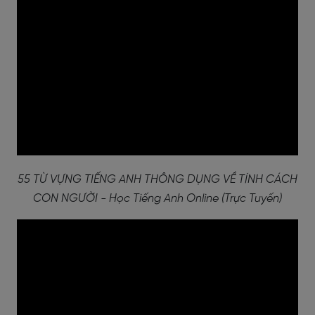
55 TỪ VỰNG TIẾNG ANH THÔNG DỤNG VỀ TÍNH CÁCH
CON NGƯỜI - Học Tiếng Anh Online (Trực Tuyến)