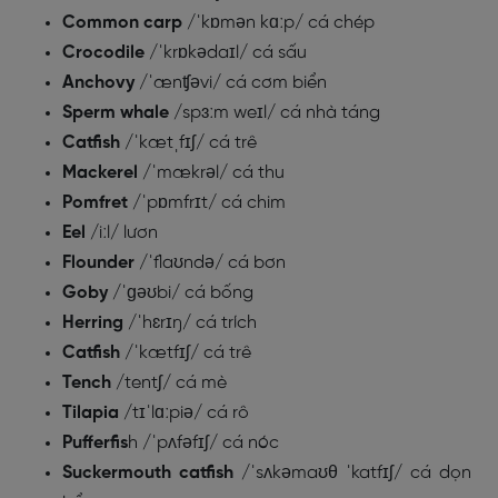
Common carp
/ˈkɒmən kɑːp/ cá chép
Crocodile
/ˈkrɒkədaɪl/ cá sấu
Anchovy
/ˈænʧəvi/ cá cơm biển
Sperm whale
/spɜːm weɪl/ cá nhà táng
Catfish
/ˈkætˌfɪʃ/ cá trê
Mackerel
/ˈmækrəl/ cá thu
Pomfret
/ˈpɒmfrɪt/ cá chim
Eel
/iːl/ lươn
Flounder
/ˈflaʊndə/ cá bơn
Goby
/ˈɡəʊbi/ cá bống
Herring
/ˈhɛrɪŋ/ cá trích
Catfish
/ˈkætfɪʃ/ cá trê
Tench
/tentʃ/ cá mè
Tilapia
/tɪˈlɑːpiə/ cá rô
Pufferfis
h /ˈpʌfəfɪʃ/ cá nóc
Suckermouth catfish
/ˈsʌkəmaʊθ ˈkatfɪʃ/ cá dọn