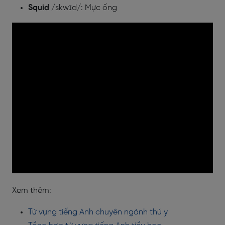
Squid
/skwɪd/: Mực ống
Xem thêm:
Từ vựng tiếng Anh chuyên ngành thú y