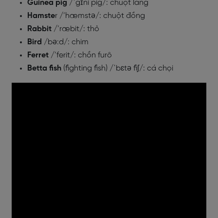
Guinea pig
/ˈgɪni pig/: chuột lang
Hamste
r /’hæmstə/: chuột đồng
Rabbit
/’ræbit/: thỏ
Bird
/bə:d/: chim
Ferret
/’ferit/: chồn furô
Betta fish
(fighting fish) /ˈbɛtə fiʃ/: cá chọi