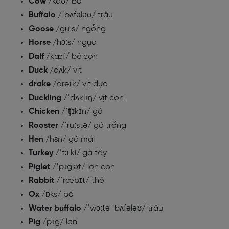
Cow
/kaʊ/ bò
Buffalo
/ˈbʌfələʊ/ trâu
Goose
/guːs/ ngỗng
Horse
/hɔːs/ ngựa
Dalf
/kæf/ bê con
Duck
/dʌk/ vịt
drake
/dreɪk/ vịt đực
Duckling
/ˈdʌklɪŋ/ vịt con
Chicken
/ˈʧɪkɪn/ gà
Rooster
/ˈruːstə/ gà trống
Hen
/hɛn/ gà mái
Turkey
/ˈtɜːki/ gà tây
Piglet
/ˈpɪglət/ lợn con
Rabbit
/ˈræbɪt/ thỏ
Ox
/ɒks/ bò
Water buffalo
/ˈwɔːtə ˈbʌfələʊ/ trâu
Pig
/pɪg/ lợn