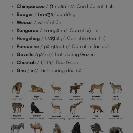
Chimpanzee
/ˌʧɪmpənˈziː/: Con hắc tinh tinh
Badger
/ˈbæʤə/ con lửng
Weasel
/ˈwiːzl/ chồn
Kangaroo
/ˌkæŋgəˈru/: Con chuột túi
Hedgehog
/ˈhɛʤhɒg/: Con nhím (ăn thịt)
Porcupine
/ˈpɔːkjʊpaɪn/: Con nhím (ăn cỏ)
Gazelle
/gəˈzel/: Linh dương Gazen
Cheetah
/ˈtʃiː.tə/: Báo Gêpa
Gnu
/nuː/: Linh dương đầu bò