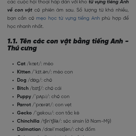
các cuộc hội thoại hấp dẫn với kho
từ vựng tiếng Anh
về con vật
có phiên âm sau. Số lượng từ khá nhiều,
bạn cần có
mẹo học từ vựng tiếng Anh
phù hợp để
học nhanh nhất.
1.1. Tên các con vật bằng tiếng Anh -
Thú cưng
Cat
/kæt/: mèo
Kitten
/ˈkɪt.ən/: mèo con
Dog
/dɒg/: chó
Bitch
/bɪtʃ/: chó cái
Puppy
/ˈpʌp.i/: chó con
Parrot
/’pærət/: con vẹt
Gecko
/’gekou/: con tắc kè
Chinchilla
/tʃin’tʃilə/: sóc sinsin (ở Nam-Mỹ)
Dalmatian
/dælˈmeɪʃən/: chó đốm