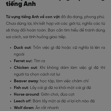
tiếng Anh
Từ vựng tiếng Anh về con vật
đã đa dạng, phong phú.
Chưa dừng lại, khi kết hợp với các giới từ, nghĩa các từ
sẽ thay đổi hoàn toàn. Bạn cần tìm hiểu để tránh dùng
sai cách, sai tình huống giao tiếp.
Duck out
: Trốn việc gì đó hoặc có nghĩa là lẻn ra
ngoài
Ferret ou
t: Tìm ra
Chicken out
: Khi không dám làm việc gì đó thì
người ta chọn cách rút lui
Beaver away
: học tập, làm việc chăm chỉ
Fish out
: Lấy cái gì đó ra khỏi một cái gì đó
Horse around
: Giỡn chơi, đùa cợt
Leech of
f: Bám lấy một ai đó vì lợi ích nào đó
Wolf down
: Ăn rất nhanh