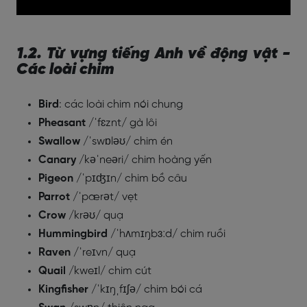
1.2. Từ vựng tiếng Anh về động vật -
Các loài chim
Bird
: các loài chim nói chung
Pheasant
/ˈfɛznt/ gà lôi
Swallow
/ˈswɒləʊ/ chim én
Canary
/kəˈneəri/ chim hoàng yến
Pigeon
/ˈpɪʤɪn/ chim bồ câu
Parrot
/ˈpærət/ vẹt
Crow
/krəʊ/ quạ
Hummingbird
/ˈhʌmɪŋbɜːd/ chim ruồi
Raven
/ˈreɪvn/ quạ
Quail
/kweɪl/ chim cút
Kingfisher
/ˈkɪŋˌfɪʃə/ chim bói cá