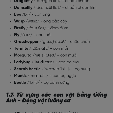
Dragonfly
/ˈdrægən flaɪ/ - chuồn chuồn
Damselfly
/ˈdæmzəl flaɪ/ - chuồn chuồn kim
Bee
/biː/ - con ong
Wasp
/wɒsp/ - ong bắp cày
Firefly
/ˈfaɪə flaɪ/ - đom đóm
Fly
/flaɪz/ - con ruồi
Grasshopper
/ˈgrɑːsˌhɒp.əʳ/ - châu chấu
Termite
/ˈtɜː.maɪt/ - con mối
Mosquito
/məˈskiː.təʊ/ - con muỗi
Ladybug
/ˈleɪ.di.bɜːd/ - con bọ rùa
Scarab beetle
/ˈskærəb ˈbiː.tļ/ - bọ hung
Mantis
/ˈmæn.tɪs/ - con bọ ngựa
Beetle
/ˈbiː.tļ/ - bọ cánh cứng
1.7. Từ vựng các con vật bằng tiếng
Anh - Động vật lưỡng cư