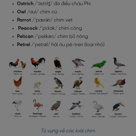
Ostrich
/’ɔstritʃ/ đà điểu châu Phi
Owl
/aul/ chim cú
Parrot
/’pærət/ chim vẹt
Peacock
/’pi:kɔk/ chim công
Pelican
/’pelikən/ chim bồ nông
Petrel
/’petrəl/ hải âu pê-tren (loại nhỏ)
Từ vựng về các loài chim