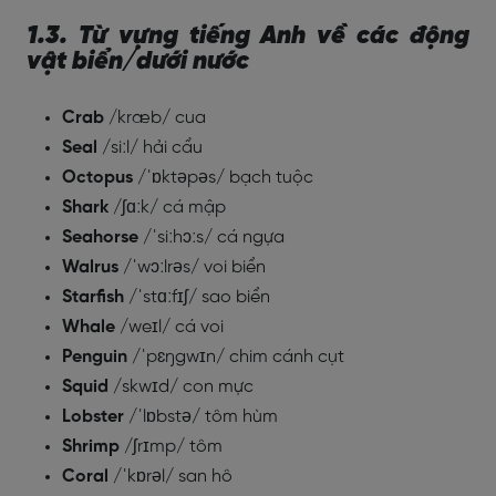
1.3. Từ vựng tiếng Anh về các động
vật biển/dưới nước
Crab
/kræb/ cua
Seal
/siːl/ hải cẩu
Octopus
/ˈɒktəpəs/ bạch tuộc
Shark
/ʃɑːk/ cá mập
Seahorse
/ˈsiːhɔːs/ cá ngựa
Walrus
/ˈwɔːlrəs/ voi biển
Starfish
/ˈstɑːfɪʃ/ sao biển
Whale
/weɪl/ cá voi
Penguin
/ˈpɛŋgwɪn/ chim cánh cụt
Squid
/skwɪd/ con mực
Lobster
/ˈlɒbstə/ tôm hùm
Shrimp
/ʃrɪmp/ tôm
Coral
/ˈkɒrəl/ san hô