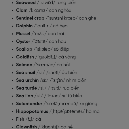
Seaweed
/ˈsiːwiːd/ rong biển
Clam
/klæmz/ con nghêu
Sentinel crab
/ˈsɛntɪnl kræb/ con ghẹ
Dolphin
/ˈdɒlfɪn/ cá heo
Mussel
/ˈmʌsl/ con trai
Oyster
/ˈɔɪstə/ con hàu
Scallop
/ˈskɒləp/ sò điệp
Goldfish
/ˈgəʊldfɪʃ/ cá vàng
Salmon
/ˈsæmən/ cá hồi
Sea snail
/siː/ /sneɪl/ ốc biển
Sea urchin
/siː/ /ˈɜːʧɪn/ nhím biển
Sea turtle
/siː/ /ˈtɜːtl/ rùa biển
Sea lion
/siː/ /ˈlaɪən/ sư tử biển
Salamander
/ˈsæləˌmændə/ kỳ giông
Hippopotamus
/ˌhɪpəˈpɒtəməs/ hà mã
Fish
/fɪʃ/ cá
Clownfish
/ˈklaʊnfɪʃ/ cá hề