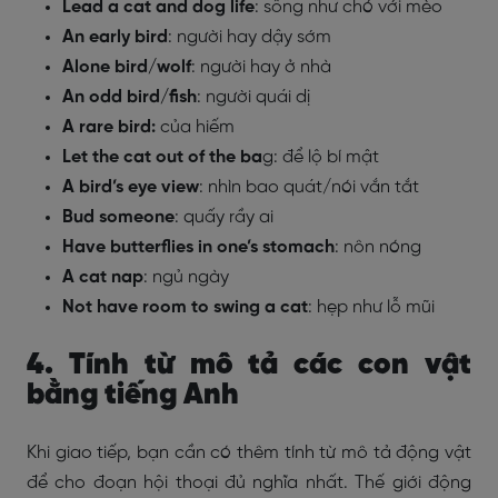
Lead a cat and dog life
: sống như chó với mèo
An early bird
: người hay dậy sớm
Alone bird/wolf
: người hay ở nhà
An odd bird/fish
: người quái dị
A rare bird:
của hiếm
Let the cat out of the ba
g: để lộ bí mật
A bird’s eye view
: nhìn bao quát/nói vắn tắt
Bud someone
: quấy rầy ai
Have butterflies in one’s stomach
: nôn nóng
A cat nap
: ngủ ngày
Not have room to swing a cat
: hẹp như lỗ mũi
4. Tính từ mô tả các con vật
bằng tiếng Anh
Khi giao tiếp, bạn cần có thêm tính từ mô tả động vật
để cho đoạn hội thoại đủ nghĩa nhất. Thế giới động