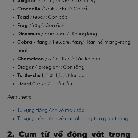
Alligato
r /ˈæl.ɪ.geɪ.təʳ/: Cá sấu Mỹ
Crocodile
/ˈkrɒk.ə.daɪl/: Cá sấu
Toad
/təʊd/: Con cóc
Frog
/frɒg/: Con ếch
Dinosaurs
/’daɪnəʊsɔː/: Khủng long
Cobra - fang
/ˈkəʊ.brə. fæŋ/: Rắn hổ mang-răng
nanh
Chameleon
/kəˈmiː.li.ən/: Tắc kè hoa
Dragon
/ˈdræg.ən/: Con rồng
Turtle-shell
/ˈtɜː.tl ʃel/: Mai rùa
Lizard/
ˈlɪz.əd/: Thằn lằn
Xem thêm:
Từ vựng tiếng Anh về màu sắc
Từ vựng tiếng Anh về các phương tiện giao thông
2. Cụm từ về động vật trong