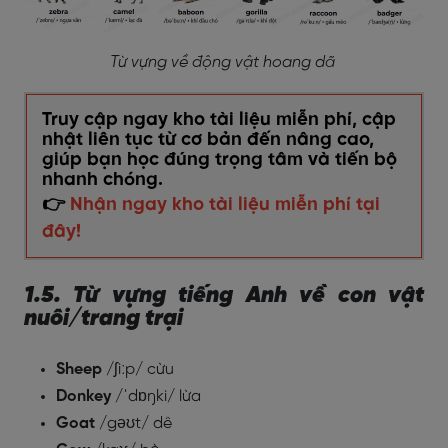
Từ vựng về động vật hoang dã
Truy cập ngay kho tài liệu miễn phí, cập
nhật liên tục từ cơ bản đến nâng cao,
giúp bạn học đúng trọng tâm và tiến bộ
nhanh chóng.
👉
Nhận ngay kho tài liệu miễn phí tại
đây!
1.5. Từ vựng tiếng Anh về con vật
nuôi/trang trại
Sheep
/ʃiːp/ cừu
Donkey
/ˈdɒŋki/ lừa
Goat
/gəʊt/ dê