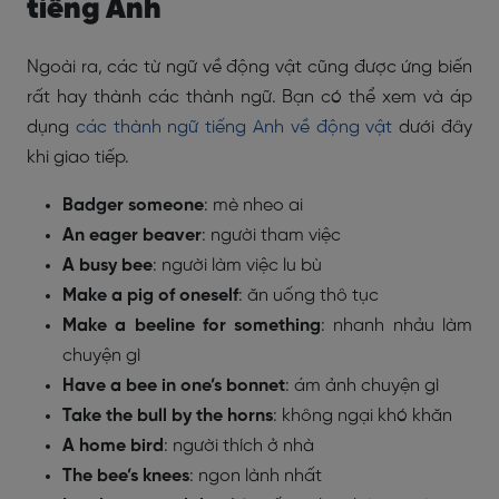
tiếng Anh
Ngoài ra, các từ ngữ về động vật cũng được ứng biến
rất hay thành các thành ngữ. Bạn có thể xem và áp
dụng
các thành ngữ tiếng Anh về động vật
dưới đây
khi giao tiếp.
Badger someone
: mè nheo ai
An eager beaver
: người tham việc
A busy bee
: người làm việc lu bù
Make a pig of oneself
: ăn uống thô tục
Make a beeline for something
: nhanh nhảu làm
chuyện gì
Have a bee in one’s bonnet
: ám ảnh chuyện gì
Take the bull by the horns
: không ngại khó khăn
A home bird
: người thích ở nhà
The bee’s knees
: ngon lành nhất