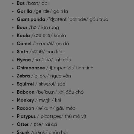
Bat
/bæt/ dơi
Gorilla
/gəˈrɪlə/ gô ri la
Giant panda
/ˈʤaɪənt ˈpændə/ gấu trúc
Boar
/bɔː/ lợn rừng
Koala
/kəʊˈɑːlə/ koala
Camel
/ˈkæməl/ lạc đà
Sloth
/sləʊθ/ con lười
Hyena
/
haɪˈiːnə/ linh cẩu
Chimpanzee
/ˌʧɪmpənˈziː/ tinh tinh
Zebra
/ˈziːbrə/ ngựa vằn
Squirrel
/ˈskwɪrəl/ sóc
Baboon
/bəˈbuːn/ khỉ đầu chó
Monkey
/ˈmʌŋki/ khỉ
Racoon
/rəˈkuːn/ gấu mèo
Platypus
/ˈplætɪpəs/ thú mỏ vịt
Otter
/ˈɒtə/ rái cá
Skunk
/skʌŋk/ chồn hôi