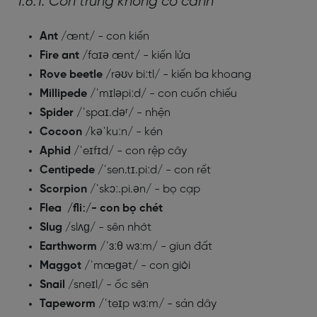
1.6.1. Côn trùng không có cánh
Ant
/ænt/ - con kiến
Fire ant
/faɪə ænt/ - kiến lửa
Rove beetle
/rəʊv biːtl/ - kiến ba khoang
Millipede
/ˈmɪləpiːd/ - con cuốn chiếu
Spider
/ˈspaɪ.dəʳ/ - nhện
Cocoon
/kəˈkuːn/ - kén
Aphid
/ˈeɪfɪd/ - con rệp cây
Centipede
/ˈsen.tɪ.piːd/ - con rết
Scorpion
/ˈskɔː.pi.ən/ - bọ cạp
Flea /fliː/- con bọ chét
Slug
/slʌɡ/ - sên nhớt
Earthworm
/ˈɜːθ wɜːm/ - giun đất
Maggot
/ˈmæɡət/ - con giòi
Snail
/sneɪl/ - ốc sên
Tapeworm
/ˈteɪp wɜːm/ - sán dây