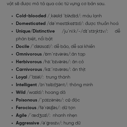
vật sẽ được mô tả qua các từ vựng cơ bản sau.
Cold-blooded
/ˌkəʊld ˈblʌdɪd/: máu lạnh
Domesticated
/dəˈmestɪkeɪtɪd/: được thuần hoá
Unique/Distinctive
/juˈniːk/-/dɪˈstɪŋktɪv/
: dễ
phân biệt, nổi bật
Docile
/ˈdəʊsaɪl/
: dễ bảo, dễ sai khiến
Omnivorous
/ɒmˈnɪvərəs
/
:ăn tạp
Herbivorous
/hɜːˈbɪvərəs/
: ăn cỏ
Carnivorous
/kɑːˈnɪvərəs/
: ăn thịt
Loyal
/ˈlɔɪəl/:
trung thành
Intelligent
/ɪnˈtelɪdʒənt/:
thông minh
Wild
/waɪld/:
hoang dã
Poisonous
/ˈpɔɪzənəs/: có độc
Ferocious
/fəˈrəʊʃəs/:
dữ tợn
Agile
/ˈædʒaɪl/:
nhanh nhẹn
Aggressive
/əˈɡresɪv/:
hung dữ