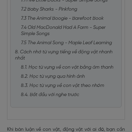
7.1 Five Little Ducks - Super Simple Songs
7.2 Baby Sharks - Pinkfong
7.3 The Animal Boogie - Barefoot Book
7.4 Old MacDonald Had A Farm - Super
Simple Songs
7.5 The Animal Song - Maple Leaf Learning
8. Cách nhớ từ vựng tiếng về động vật nhanh
nhất
8.1. Học từ vựng về con vật bằng âm thanh
8.2. Học từ vựng qua hình ảnh
8.3. Học từ vựng về con vật theo nhóm
8.4. Bắt đầu với nghe trước
Khi bàn luận về con vật, động vật với ai đó, bạn cần