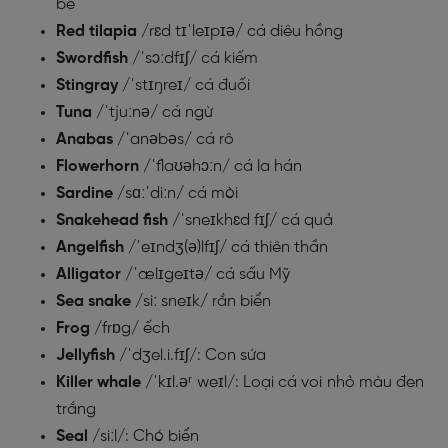
bể
Red tilapia
/rɛd tɪˈleɪpɪə/ cá diêu hồng
Swordfish
/ˈsɔːdfɪʃ/ cá kiếm
Stingray
/ˈstɪŋreɪ/ cá đuối
Tuna
/ˈtjuːnə/ cá ngừ
Anabas
/ˈanəbəs/ cá rô
Flowerhorn
/ˈflaʊəhɔːn/ cá la hán
Sardine
/sɑːˈdiːn/ cá mòi
Snakehead fish
/ˈsneɪkhɛd fɪʃ/ cá quả
Angelfish
/ˈeɪndʒ(ə)lfɪʃ/ cá thiên thần
Alligator
/ˈælɪgeɪtə/ cá sấu Mỹ
Sea snake
/siː sneɪk/ rắn biển
Frog
/frɒg/ ếch
Jellyfish
/ˈdʒel.i.fɪʃ/: Con sứa
Killer whale
/ˈkɪl.əʳ weɪl/: Loại cá voi nhỏ màu đen
trắng
Seal
/siːl/: Chó biển