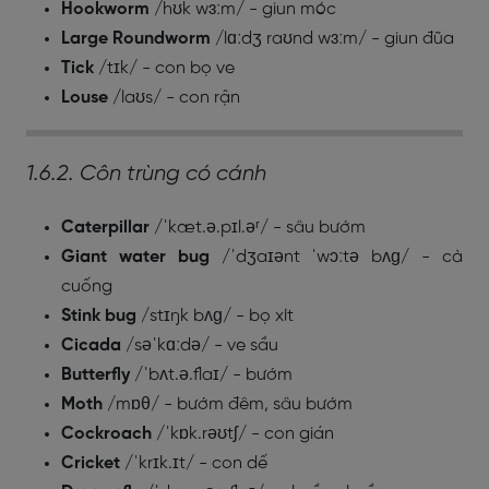
Hookworm
/hʊk wɜːm/ - giun móc
Large Roundworm
/lɑːdʒ raʊnd wɜːm/ - giun đũa
Tick
/tɪk/ - con bọ ve
Louse
/laʊs/ - con rận
1.6.2. Côn trùng có cánh
Caterpillar
/ˈkæt.ə.pɪl.əʳ/ - sâu bướm
Giant water bug
/ˈdʒaɪənt ˈwɔːtə bʌɡ/ - cà
cuống
Stink bug
/stɪŋk bʌɡ/ - bọ xít
Cicada
/səˈkɑːdə/ - ve sầu
Butterfly
/ˈbʌt.ə.flaɪ/ - bướm
Moth
/mɒθ/ - bướm đêm, sâu bướm
Cockroach
/ˈkɒk.rəʊtʃ/ - con gián
Cricket
/ˈkrɪk.ɪt/ - con dế