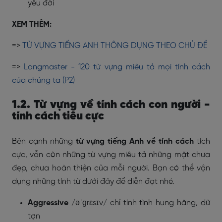
yêu đời
XEM THÊM:
=>
TỪ VỰNG TIẾNG ANH THÔNG DỤNG THEO CHỦ ĐỀ
=>
Langmaster - 120 từ vựng miêu tả mọi tính cách
của chúng ta (P2)
1.2. Từ vựng về tính cách
con người -
tính cách
tiêu cực
Bên cạnh những
từ vựng tiếng Anh về tính cách
tích
cực, vẫn còn những từ vựng miêu tả những mặt chưa
đẹp, chưa hoàn thiện của mỗi người. Bạn có thể vận
dụng những tính từ dưới đây để diễn đạt nhé.
Aggressive
/əˈɡrɛsɪv/ chỉ tính tình hung hăng, dữ
tợn