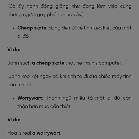
(Cô ấy hành động giống như đang làm việc cùng
những người gây phiền phức vậy.)
Cheap skate
: dùng để nói về tính keo kiệt của một
ai đó.
Ví dụ:
John such
a cheap skate
that he fixs his computer.
(John keo kệt ngay cả khi anh ta đi sửa chiếc máy tính
của mình.)
Worrywart
: Thành ngữ miêu tả một ai đó cẩn
thận hơn mức cần thiết.
Ví dụ:
Hoa is real
a worrywart.