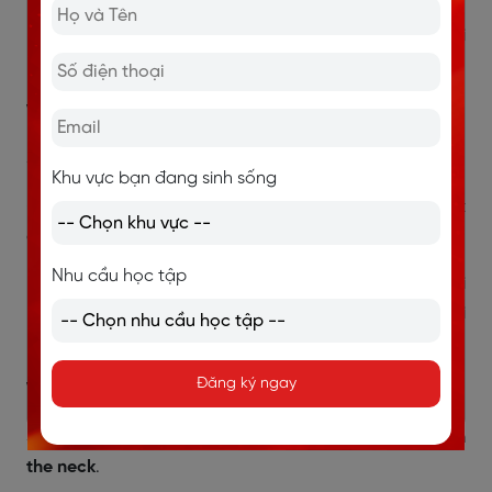
A shady character
: dùng để nói về một người
không trung thực.
Ví dụ:
She is
a shady character
. We need to be careful.
Khu vực bạn đang sinh sống
(Anh ấy là một kẻ đáng ngờ. Vì vậy chúng ta cần thật
cẩn thận.)
Nhu cầu học tập
A pain in the neck/ arse/ backside
: thành ngữ nói
về một người chuyên gây phiền phức cho người
khác.
Đăng ký ngay
Ví dụ:
She acts like all the people she works with are
a pain in
the neck
.