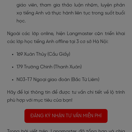
giáo viên, tham gia thảo luận nhóm, luyện phản
xạ tiếng Anh và thực hành liên tục trong suốt buổi
học.
Ngoài các lớp online, hiện Langmaster còn triển khai
các lớp học tiếng Anh offline tại 3 cơ sở Hà Nội:
169 Xuân Thủy (Cầu Giấy)
179 Trường Chinh (Thanh Xuân)
N03-T7 Ngoại giao đoàn (Bắc Từ Liêm)
Hãy để lại thông tin để được tư vấn chi tiết về lộ trình
phù hợp với mục tiêu của bạn!
ĐĂNG KÝ NHẬN TƯ VẤN MIỄN PHÍ
Trong bài viết trên, Langmaster đã tổng hợp và chia