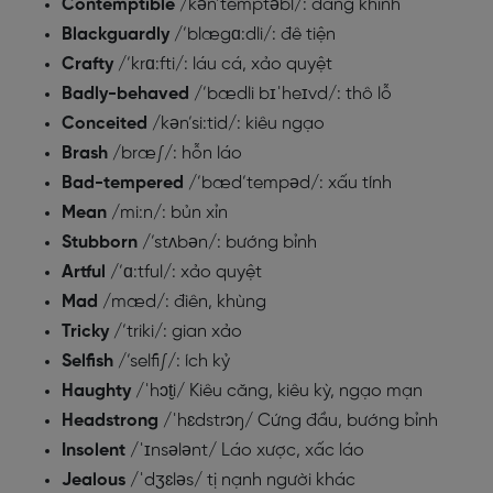
Contemptible
/kən’temptəbl/: đáng khinh
Blackguardly
/’blægɑ:dli/: đê tiện
Crafty
/’krɑ:fti/: láu cá, xảo quyệt
Badly-behaved
/’bædli bɪˈheɪvd/: thô lỗ
Conceited
/kən’si:tid/: kiêu ngạo
Brash
/bræ∫/: hỗn láo
Bad-tempered
/’bæd’tempəd/: xấu tính
Mean
/mi:n/: bủn xỉn
Stubborn
/’stʌbən/: bướng bỉnh
Artful
/’ɑ:tful/: xảo quyệt
Mad
/mæd/: điên, khùng
Tricky
/’triki/: gian xảo
Selfish
/’selfi∫/: ích kỷ
Haughty
/ˈhɔt̮i/ Kiêu căng, kiêu kỳ, ngạo mạn
Headstrong
/ˈhɛdstrɔŋ/ Cứng đầu, bướng bỉnh
Insolent
/ˈɪnsələnt/ Láo xược, xấc láo
Jealous
/ˈdʒɛləs/ tị nạnh người khác