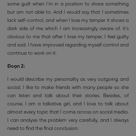
some guilt when I’m in a position to share something
but am not able to. And I would say that I sometimes
lack self-control, and when I lose my temper it shows a
dark side of me which I am increasingly aware of. It’s
obvious to me that after I lose my temper, I feel guilty
and sad. I have improved regarding myself control and
continue to work on it.
Đoạn 2:
I would describe my personality as very outgoing and
social. I like to make friends with many people so she
can listen and talk about their stories. Besides, of
course, I am a talkative girl, and I love to talk about
almost every topic that I come across on social media.
I can analyse the problem very carefully, and I always
need to find the final conclusion.