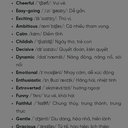
Cheerful
/ˈtʃɪəfl/: Vui vẻ.
Easy-going
/ˌiːzi ˈɡəʊɪŋ/: Dễ gần.
Exciting
/ɪkˈsaɪtɪŋ/: Thú vị.
Ambitious
/æmˈbɪʃəs/: Có nhiều tham vọng.
Calm
/kɑm/ Điềm tĩnh
Childish
/ˈtʃaɪldɪʃ/ Ngây thơ, trẻ con
Decisive
/dɪˈsaɪsɪv/ Quyết đoán, kiên quyết
Dynamic
/daɪˈnæmɪk/ Năng động, năng nổ, sôi
nổi
Emotional
/ɪˈmoʊʃənl/ Nhạy cảm, dễ xúc động
Enthusiastic
/ɪnˌθuziˈæstɪk/ Hăng hái, nhiệt tình
Extroverted
/ˈekstrəvɜːtɪd/
hướng ngoại
Funny
/ˈfʌni/ Vui vẻ, khôi hài
Faithful
/ˈfeɪθfl/ Chung thủy, trung thành, trung
thực
Gentle
/ˈdʒɛntl/ Dịu dàng, hòa nhã, hiền lành
Gracious
/ˈɡreɪʃəs/ Tử tế, hào hiệp, lịch thiệp