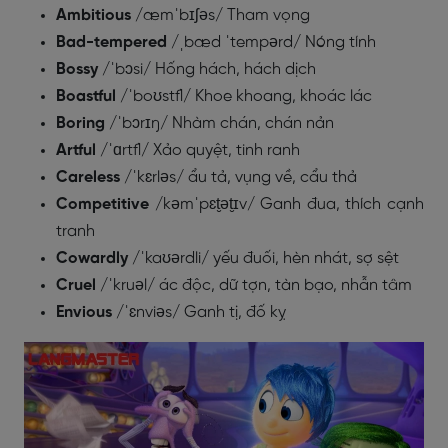
Ambitious
/æmˈbɪʃəs/ Tham vọng
Bad-tempered
/ˌbæd ˈtempərd/ Nóng tính
Bossy
/ˈbɔsi/ Hống hách, hách dịch
Boastful
/ˈboʊstfl/ Khoe khoang, khoác lác
Boring
/ˈbɔrɪŋ/ Nhàm chán, chán nản
Artful
/ˈɑrtfl/ Xảo quyệt, tinh ranh
Careless
/ˈkɛrləs/ ẩu tả, vụng về, cẩu thả
Competitive
/kəmˈpɛt̮ət̮ɪv/ Ganh đua, thích cạnh
tranh
Cowardly
/ˈkaʊərdli/ yếu đuối, hèn nhát, sợ sệt
Cruel
/ˈkruəl/ ác độc, dữ tợn, tàn bạo, nhẫn tâm
Envious
/ˈɛnviəs/ Ganh tị, đố kỵ