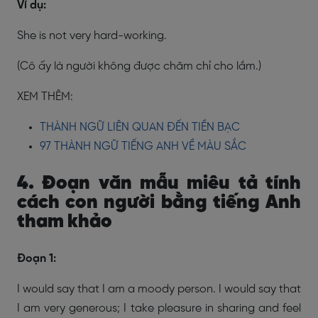
Ví dụ:
She is not very hard-working.
(Cô ấy là người không được chăm chỉ cho lắm.)
XEM THÊM:
THÀNH NGỮ LIÊN QUAN ĐẾN TIỀN BẠC
97 THÀNH NGỮ TIẾNG ANH VỀ MÀU SẮC
4. Đoạn văn mẫu miêu tả tính
cách con người bằng tiếng Anh
tham khảo
Đoạn 1:
I would say that I am a moody person. I would say that
I am very generous; I take pleasure in sharing and feel