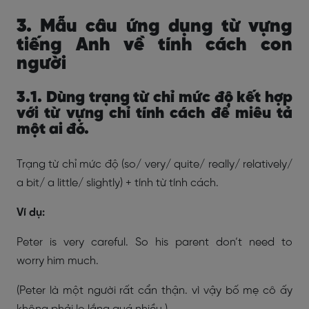
3. Mẫu câu ứng dụng từ vựng
tiếng Anh về tính cách con
người
3.1. Dùng trạng từ chỉ mức độ kết hợp
với từ vựng chỉ tính cách để miêu tả
một ai đó.
Trạng từ chỉ mức độ (so/ very/ quite/ really/ relatively/
a bit/ a little/ slightly) + tính từ tính cách.
Ví dụ:
Peter is very careful. So his parent don’t need to
worry him much.
(Peter là một người rất cẩn thận. vì vậy bố mẹ cô ấy