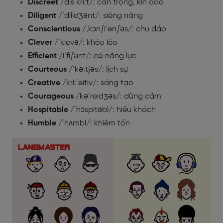
Discreet
/dis’kri:t/: cẩn trọng, kín đáo
Diligent
/’dilidʒənt/: siêng năng
Conscientious
/,kɔn∫i’en∫əs/: chu đáo
Clever
/’klevə/: khéo léo
Efficient
/i’fi∫ənt/: có năng lực
Courteous
/’kə:tjəs/: lịch sự
Creative
/kri:’eitiv/: sáng tạo
Courageous
/kə’reidʒəs/: dũng cảm
Hospitable
/’hɔspitəbl/: hiếu khách
Humble
/’hʌmbl/: khiêm tốn