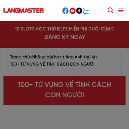
10 SLOTS HỌC THỬ IELTS MIỄN PHÍ CUỐI CÙNG
ĐĂNG KÝ NGAY
Trang chủ
>
Những bài học tiếng Anh thú vị
>
100+ TỪ VỰNG VỀ TÍNH CÁCH CON NGƯỜI
100+ TỪ VỰNG VỀ TÍNH CÁCH
CON NGƯỜI