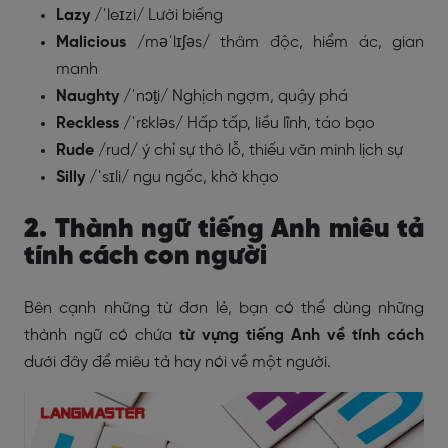
Lazy
/ˈleɪzi/ Lười biếng
Malicious
/məˈlɪʃəs/ thâm độc, hiểm ác, gian
manh
Naughty
/ˈnɔt̮i/ Nghịch ngợm, quậy phá
Reckless
/ˈrɛkləs/ Hấp tấp, liều lĩnh, táo bạo
Rude
/rud/ ý chỉ sự thô lỗ, thiếu văn minh lịch sự
Silly
/ˈsɪli/ ngu ngốc, khờ khạo
2. Thành ngữ tiếng Anh miêu tả
tính cách con người
Bên cạnh những từ đơn lẻ, bạn có thể dùng những
thành ngữ có chứa
từ vựng tiếng Anh về tính cách
dưới đây để miêu tả hay nói về một người.