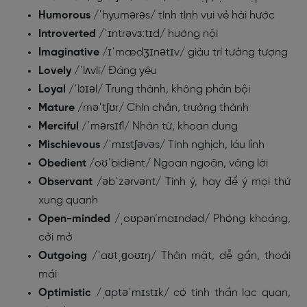
Humorous
/ˈhyumərəs/ tính tình vui vẻ hài hước
Introverted
/ˈɪntrəvɜːtɪd/
hướng nội
Imaginative
/ɪˈmædʒɪnətɪv/
giàu trí tưởng tượng
Lovely
/ˈlʌvli/ Đáng yêu
Loyal
/ˈlɔɪəl/ Trung thành, không phản bội
Mature
/məˈtʃʊr/ Chín chắn, trưởng thành
Merciful
/ˈmərsɪfl/ Nhân từ, khoan dung
Mischievous
/ˈmɪstʃəvəs/ Tinh nghịch, láu lỉnh
Obedient
/oʊˈbidiənt/ Ngoan ngoãn, vâng lời
Observant
/əbˈzərvənt/ Tinh ý, hay để ý mọi thứ
xung quanh
Open-minded
/ˌoʊpən’maɪndəd/ Phóng khoáng,
cởi mở
Outgoing
/ˈaʊtˌɡoʊɪŋ/ Thân mật, dễ gần, thoải
mái
Optimistic
/ˌɑptəˈmɪstɪk/ có tinh thần lạc quan,