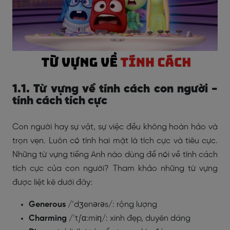
1.1. Từ vựng về tính cách con người -
tính cách tích cực
Con người hay sự vật, sự việc đều không hoàn hảo và
trọn vẹn. Luôn có tính hai mặt là tích cực và tiêu cực.
Những từ vựng tiếng Anh nào dùng để nói về tính cách
tích cực của con người? Tham khảo những từ vựng
được liệt kê dưới đây:
Generous
/’dʒenərəs/: rộng lượng
Charming
/’t∫ɑ:miη/: xinh đẹp, duyên dáng