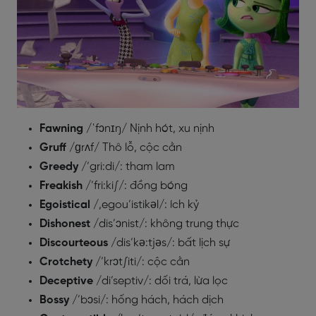
Fawning
/ˈfɔnɪŋ/ Nịnh hót, xu nịnh
Gruff
/ɡrʌf/ Thô lỗ, cộc cằn
Greedy
/’gri:di/: tham lam
Freakish
/’fri:ki∫/: đồng bóng
Egoistical
/,egou’istikəl/: ích kỷ
Dishonest
/dis’ɔnist/: không trung thực
Discourteous
/dis’kə:tjəs/: bất lịch sự
Crotchety
/’krɔt∫iti/: cộc cằn
Deceptive
/di’septiv/: dối trá, lừa lọc
Bossy
/’bɔsi/: hống hách, hách dịch