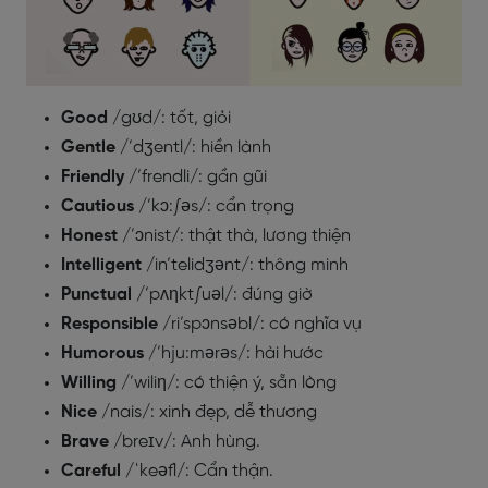
Good
/gʊd/: tốt, giỏi
Gentle
/’dʒentl/: hiền lành
Friendly
/’frendli/: gần gũi
Cautious
/’kɔ:∫əs/: cẩn trọng
Honest
/’ɔnist/: thật thà, lương thiện
Intelligent
/in’telidʒənt/: thông minh
Punctual
/’pʌηkt∫uəl/: đúng giờ
Responsible
/ri’spɔnsəbl/: có nghĩa vụ
Humorous
/’hju:mərəs/: hài hước
Willing
/’wiliη/: có thiện ý, sẵn lòng
Nice
/nais/: xinh đẹp, dễ thương
Brave
/breɪv/: Anh hùng.
Careful
/ˈkeəfl/: Cẩn thận.