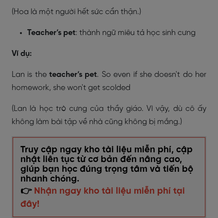
(Hoa là một người hết sức cẩn thận.)
Teacher’s pet
: thành ngữ miêu tả học sinh cưng
Ví dụ:
Lan is the
teacher’s pet
. So even if she doesn't do her
homework, she won't get scolded
(Lan là học trò cưng của thầy giáo. Vì vậy, dù cô ấy
không làm bài tập về nhà cũng không bị mắng.)
Truy cập ngay kho tài liệu miễn phí, cập
nhật liên tục từ cơ bản đến nâng cao,
giúp bạn học đúng trọng tâm và tiến bộ
nhanh chóng.
👉
Nhận ngay kho tài liệu miễn phí tại
đây!